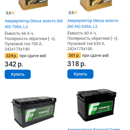
5.0
5.0
Аккумулятор Decus золото
Аккумулятор Decus золото (66
(60 Ah) 630A, L2
Ah) 700A, L2
Ёмкость 60 А·ч,
Ёмкость 66 А·ч,
Полярность обратная [- +],
Полярность обратная [- +],
Пусковой ток 630 А,
Пусковой ток 700 А,
242x175x190
242x175x190
301
р.
при сдаче акб
324
р.
при сдаче акб
318
р.
342
р.
Купить
Купить
Аккумулятор Forward Green