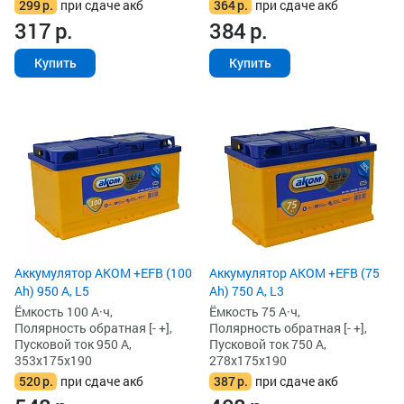
299
р.
при сдаче акб
364
р.
при сдаче акб
317
р.
384
р.
Купить
Купить
Аккумулятор AKOM +EFB (100
Аккумулятор AKOM +EFB (75
Ah) 950 А, L5
Ah) 750 А, L3
Ёмкость 100 А·ч,
Ёмкость 75 А·ч,
Полярность обратная [- +],
Полярность обратная [- +],
Пусковой ток 950 А,
Пусковой ток 750 А,
353x175x190
278x175x190
520
р.
при сдаче акб
387
р.
при сдаче акб