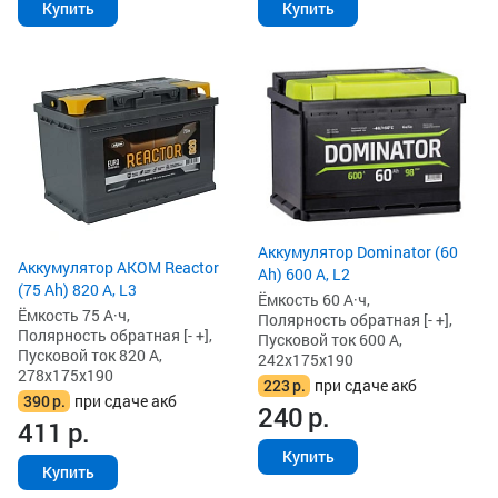
Купить
Купить
Аккумулятор Dominator (60
Аккумулятор AKOM Reactor
Ah) 600 А, L2
(75 Ah) 820 А, L3
Ёмкость 60 А·ч,
Ёмкость 75 А·ч,
Полярность обратная [- +],
Полярность обратная [- +],
Пусковой ток 600 А,
Пусковой ток 820 А,
242x175x190
278x175x190
223
р.
при сдаче акб
390
р.
при сдаче акб
240
р.
411
р.
Купить
Купить