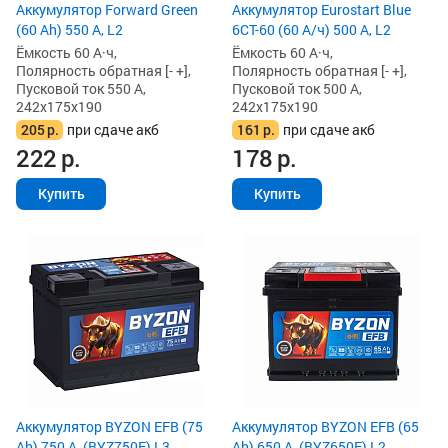
Аккумулятор Forward Green
Аккумулятор Eurostart Blue
(60 Ah) 550 А, L2
6CT-60 (60 А/ч) 500 А, L2
Ёмкость 60 А·ч,
Ёмкость 60 А·ч,
Полярность обратная [- +],
Полярность обратная [- +],
Пусковой ток 550 А,
Пусковой ток 500 А,
242x175x190
242x175x190
205
р.
при сдаче акб
161
р.
при сдаче акб
222
р.
178
р.
Купить
Купить
Аккумулятор BYZON EFB (75
Аккумулятор BYZON EFB (65
Ah) 750 А, (BYZ750F) L3
Ah) 650 А, (BYZ650F) L2