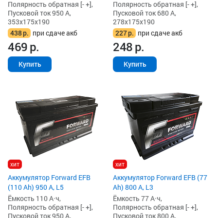
Полярность обратная [- +],
Полярность обратная [- +],
Пусковой ток 950 А,
Пусковой ток 680 А,
353x175x190
278x175x190
438
р.
при сдаче акб
227
р.
при сдаче акб
469
р.
248
р.
Купить
Купить
хит
хит
Аккумулятор Forward EFB
Аккумулятор Forward EFB (77
(110 Ah) 950 А, L5
Ah) 800 А, L3
Ёмкость 110 А·ч,
Ёмкость 77 А·ч,
Полярность обратная [- +],
Полярность обратная [- +],
Пусковой ток 950 А,
Пусковой ток 800 А,