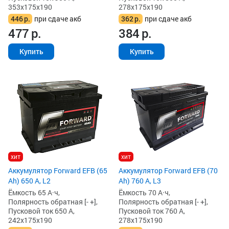
353x175x190
278x175x190
446
р.
при сдаче акб
362
р.
при сдаче акб
477
р.
384
р.
Купить
Купить
хит
хит
Аккумулятор Forward EFB (65
Аккумулятор Forward EFB (70
Ah) 650 А, L2
Ah) 760 А, L3
Ёмкость 65 А·ч,
Ёмкость 70 А·ч,
Полярность обратная [- +],
Полярность обратная [- +],
Пусковой ток 650 А,
Пусковой ток 760 А,
242x175x190
278x175x190