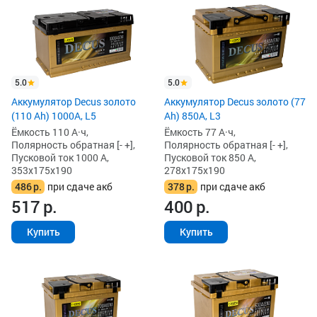
5.0
5.0
Аккумулятор Decus золото
Аккумулятор Decus золото (77
(110 Ah) 1000A, L5
Ah) 850А, L3
Ёмкость 110 А·ч,
Ёмкость 77 А·ч,
Полярность обратная [- +],
Полярность обратная [- +],
Пусковой ток 1000 А,
Пусковой ток 850 А,
353x175x190
278x175x190
486
р.
при сдаче акб
378
р.
при сдаче акб
517
р.
400
р.
Купить
Купить