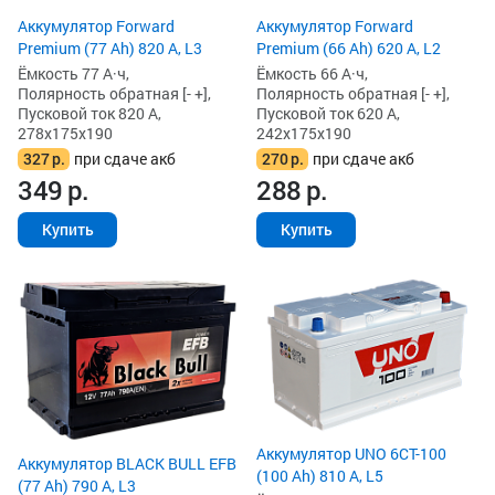
Аккумулятор Forward
Аккумулятор Forward
Premium (77 Ah) 820 А, L3
Premium (66 Ah) 620 А, L2
Ёмкость 77 А·ч,
Ёмкость 66 А·ч,
Полярность обратная [- +],
Полярность обратная [- +],
Пусковой ток 820 А,
Пусковой ток 620 А,
278x175x190
242x175x190
327
р.
при сдаче акб
270
р.
при сдаче акб
349
р.
288
р.
Купить
Купить
Аккумулятор UNO 6CT-100
Аккумулятор BLACK BULL EFB
(100 Ah) 810 А, L5
(77 Ah) 790 А, L3