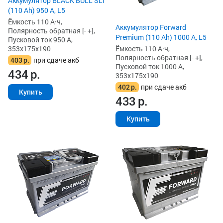
Аккумулятор BLACK BULL SLI
(110 Ah) 950 А, L5
Ёмкость 110 А·ч,
Аккумулятор Forward
Полярность обратная [- +],
Premium (110 Ah) 1000 А, L5
Пусковой ток 950 А,
353x175x190
Ёмкость 110 А·ч,
Полярность обратная [- +],
403
р.
при сдаче акб
Пусковой ток 1000 А,
434
р.
353x175x190
402
р.
при сдаче акб
Купить
433
р.
Купить