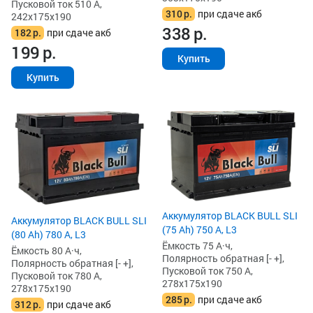
Пусковой ток 510 А,
310
р.
при сдаче акб
242x175x190
338
р.
182
р.
при сдаче акб
199
р.
Купить
Купить
Аккумулятор BLACK BULL SLI
Аккумулятор BLACK BULL SLI
(75 Ah) 750 А, L3
(80 Ah) 780 А, L3
Ёмкость 75 А·ч,
Ёмкость 80 А·ч,
Полярность обратная [- +],
Полярность обратная [- +],
Пусковой ток 750 А,
Пусковой ток 780 А,
278x175x190
278x175x190
285
р.
при сдаче акб
312
р.
при сдаче акб