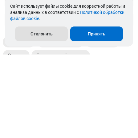
Cайт использует файлы cookie для корректной работы и
анализа данных в соответствии с
Политикой обработки
файлов cookie
.
info@akkamulik.by
Отклонить
Принять
Доставка
Пункты выдачи
Магазины
Оплата
Безналичный расчет
Прием б/у акб
Информация
Отзывы
Контакты
© 2026. ООО «Аккамулик». 220056, Беларусь, г. Минск,
пр. Независимости, д.199.
УНП 192748524. Зарегистрирован в торговом реестре
№ 369712 от 01.03.2017