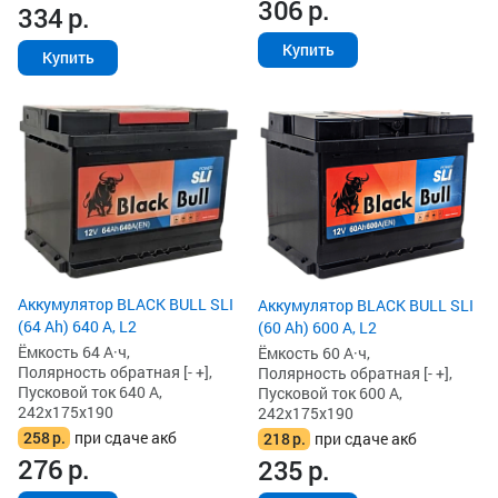
306
р.
334
р.
Купить
Купить
Аккумулятор BLACK BULL SLI
Аккумулятор BLACK BULL SLI
(64 Ah) 640 А, L2
(60 Ah) 600 А, L2
Ёмкость 64 А·ч,
Ёмкость 60 А·ч,
Полярность обратная [- +],
Полярность обратная [- +],
Пусковой ток 640 А,
Пусковой ток 600 А,
242x175x190
242x175x190
258
р.
при сдаче акб
218
р.
при сдаче акб
276
р.
235
р.