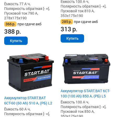
Ёмкость 100 А·ч,
Ёмкость 77 А·ч,
Полярность обратная [- +],
Полярность обратная [- +],
Пусковой ток 810 А,
Пусковой ток 790 А,
353x175x190
278x175x190
285
р.
при сдаче акб
366
р.
при сдаче акб
313
р.
388
р.
Купить
Купить
Аккумулятор START.BAT 6CT-
100 (100 Ah) 850 А, (РБ) L5
Аккумулятор START.BAT
Ёмкость 100 А·ч,
6СТ-60 (60 Ah) 510 А, (РБ) L2
Полярность обратная [- +],
Ёмкость 60 А·ч,
Пусковой ток 850 А,
Полярность обратная [- +],
353x175x190