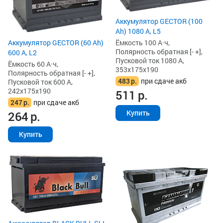
Аккумулятор GECTOR (100
Ah) 1080 А, L5
Аккумулятор GECTOR (60 Ah)
Ёмкость 100 А·ч,
Полярность обратная [- +],
600 А, L2
Пусковой ток 1080 А,
Ёмкость 60 А·ч,
353x175x190
Полярность обратная [- +],
483
р.
при сдаче акб
Пусковой ток 600 А,
242x175x190
511
р.
247
р.
при сдаче акб
Купить
264
р.
Купить