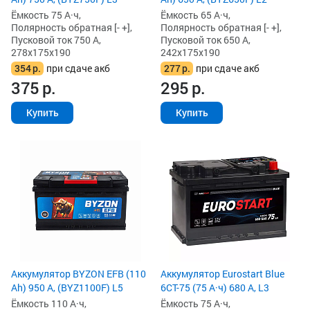
Ёмкость 75 А·ч,
Ёмкость 65 А·ч,
Полярность обратная [- +],
Полярность обратная [- +],
Пусковой ток 750 А,
Пусковой ток 650 А,
278x175x190
242x175x190
354
р.
при сдаче акб
277
р.
при сдаче акб
375
р.
295
р.
Купить
Купить
Аккумулятор BYZON EFB (110
Аккумулятор Eurostart Blue
Ah) 950 А, (BYZ1100F) L5
6CT-75 (75 А·ч) 680 А, L3
Ёмкость 110 А·ч,
Ёмкость 75 А·ч,