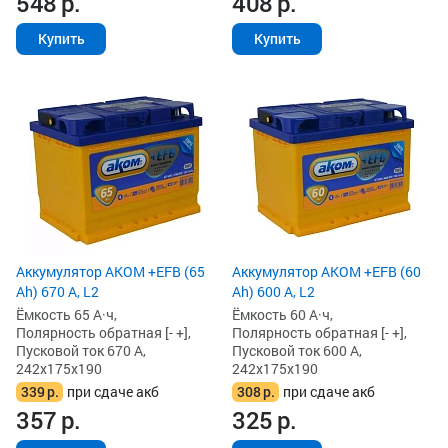
548
р.
408
р.
Купить
Купить
Аккумулятор AKOM +EFB (65
Аккумулятор AKOM +EFB (60
Ah) 670 А, L2
Ah) 600 А, L2
Ёмкость 65 А·ч,
Ёмкость 60 А·ч,
Полярность обратная [- +],
Полярность обратная [- +],
Пусковой ток 670 А,
Пусковой ток 600 А,
242x175x190
242x175x190
339
р.
при сдаче акб
308
р.
при сдаче акб
357
р.
325
р.