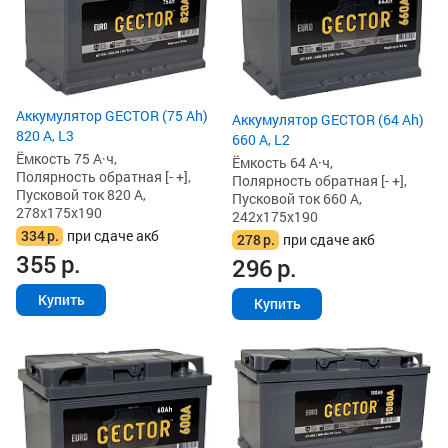
Аккумулятор GECTOR (75 Ah)
Аккумулятор GECTOR (64 Ah)
820 А, L3
660 А, L2
Ёмкость 75 А·ч,
Ёмкость 64 А·ч,
Полярность обратная [- +],
Полярность обратная [- +],
Пусковой ток 820 А,
Пусковой ток 660 А,
278x175x190
242x175x190
334
р.
при сдаче акб
278
р.
при сдаче акб
355
р.
296
р.
Купить
Купить