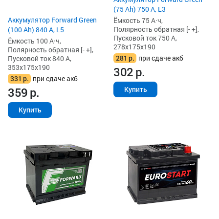
(75 Ah) 750 А, L3
Аккумулятор Forward Green
Ёмкость 75 А·ч,
Полярность обратная [- +],
(100 Ah) 840 А, L5
Пусковой ток 750 А,
Ёмкость 100 А·ч,
278x175x190
Полярность обратная [- +],
281
р.
при сдаче акб
Пусковой ток 840 А,
353x175x190
302
р.
331
р.
при сдаче акб
359
р.
Купить
Купить