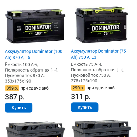
Аккумулятор Dominator (75
Аккумулятор Dominator (100
Ah) 750 А, L3
Ah) 870 А, L5
Ёмкость 75 А·ч,
Ёмкость 100 А·ч,
Полярность обратная [- +],
Полярность обратная [- +],
Пусковой ток 750 А,
Пусковой ток 870 А,
278x175x190
353x175x190
290
р.
при сдаче акб
359
р.
при сдаче акб
311
р.
387
р.
Купить
Купить