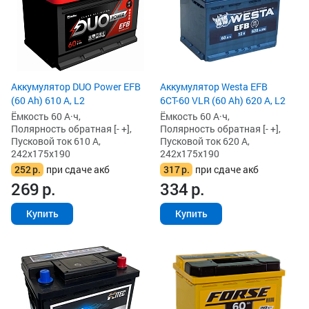
Аккумулятор DUO Power EFB
Аккумулятор Westa EFB
(60 Ah) 610 А, L2
6СТ-60 VLR (60 Ah) 620 А, L2
Ёмкость 60 А·ч,
Ёмкость 60 А·ч,
Полярность обратная [- +],
Полярность обратная [- +],
Пусковой ток 610 А,
Пусковой ток 620 А,
242x175x190
242x175x190
252
р.
при сдаче акб
317
р.
при сдаче акб
269
р.
334
р.
Купить
Купить