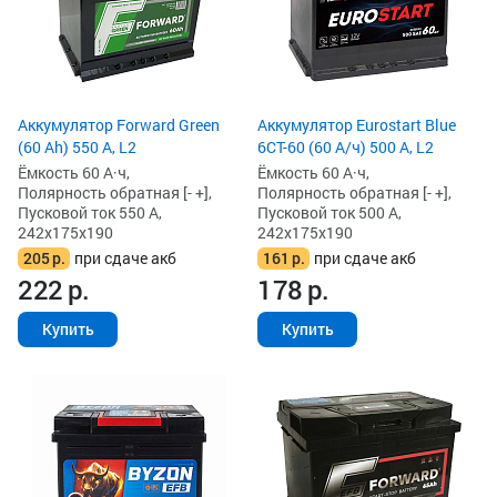
Аккумулятор Forward Green
Аккумулятор Eurostart Blue
(60 Ah) 550 А, L2
6CT-60 (60 А/ч) 500 А, L2
Ёмкость 60 А·ч,
Ёмкость 60 А·ч,
Полярность обратная [- +],
Полярность обратная [- +],
Пусковой ток 550 А,
Пусковой ток 500 А,
242x175x190
242x175x190
205
р.
при сдаче акб
161
р.
при сдаче акб
222
р.
178
р.
Купить
Купить