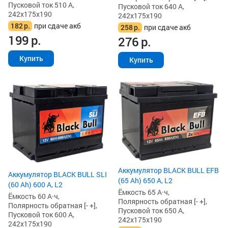
Пусковой ток 510 А,
Пусковой ток 640 А,
242x175x190
242x175x190
182
р.
при сдаче акб
258
р.
при сдаче акб
199
р.
276
р.
Купить
Купить
Аккумулятор BLACK BULL EFB
Аккумулятор BLACK BULL SLI
(65 Ah) 650 А, L2
(60 Ah) 600 А, L2
Ёмкость 65 А·ч,
Ёмкость 60 А·ч,
Полярность обратная [- +],
Полярность обратная [- +],
Пусковой ток 650 А,
Пусковой ток 600 А,
242x175x190
242x175x190