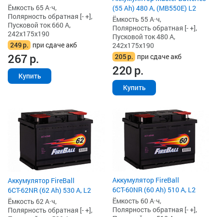
Ёмкость 65 А·ч,
(55 Ah) 480 А, (MB550E) L2
Полярность обратная [- +],
Ёмкость 55 А·ч,
Пусковой ток 660 А,
Полярность обратная [- +],
242x175x190
Пусковой ток 480 А,
249
р.
при сдаче акб
242x175x190
267
р.
205
р.
при сдаче акб
220
р.
Купить
Купить
Аккумулятор FireBall
Аккумулятор FireBall
6СТ-60NR (60 Ah) 510 А, L2
6СТ-62NR (62 Ah) 530 А, L2
Ёмкость 60 А·ч,
Ёмкость 62 А·ч,
Полярность обратная [- +],
Полярность обратная [- +],