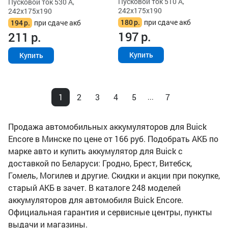
Пусковой ток 510 А,
Пусковой ток 530 А,
242x175x190
242x175x190
180
р.
при сдаче акб
194
р.
при сдаче акб
197
р.
211
р.
Купить
Купить
1
2
3
4
5
7
...
Продажа автомобильных аккумуляторов для Buick
Encore в Минске по цене от 166 руб. Подобрать АКБ по
марке авто и купить аккумулятор для Buick с
доставкой по Беларуси: Гродно, Брест, Витебск,
Гомель, Могилев и другие. Скидки и акции при покупке,
старый АКБ в зачет. В каталоге 248 моделей
аккумуляторов для автомобиля Buick Encore.
Официальная гарантия и сервисные центры, пункты
выдачи и магазины.