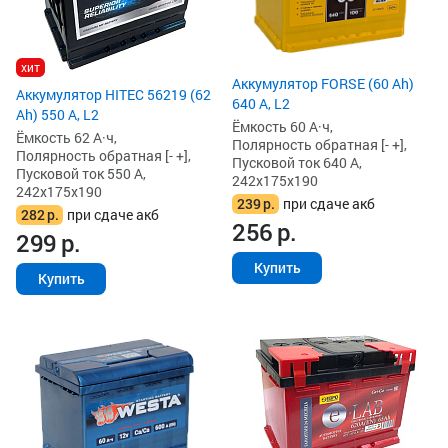
хит
Аккумулятор FORSE (60 Ah)
Аккумулятор HITEC 56219 (62
640 А, L2
Ah) 550 А, L2
Ёмкость 60 А·ч,
Ёмкость 62 А·ч,
Полярность обратная [- +],
Полярность обратная [- +],
Пусковой ток 640 А,
Пусковой ток 550 А,
242x175x190
242x175x190
239
р.
при сдаче акб
282
р.
при сдаче акб
256
р.
299
р.
Купить
Купить