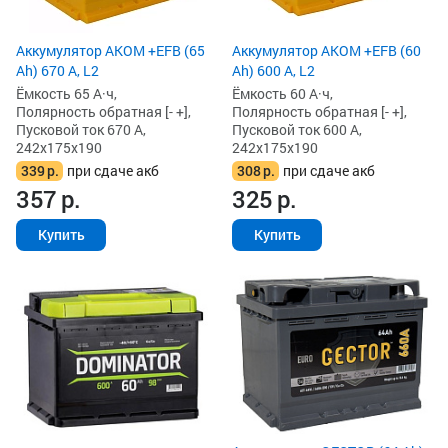
Аккумулятор AKOM +EFB (65
Аккумулятор AKOM +EFB (60
Ah) 670 А, L2
Ah) 600 А, L2
Ёмкость 65 А·ч,
Ёмкость 60 А·ч,
Полярность обратная [- +],
Полярность обратная [- +],
Пусковой ток 670 А,
Пусковой ток 600 А,
242x175x190
242x175x190
339
р.
при сдаче акб
308
р.
при сдаче акб
357
р.
325
р.
Купить
Купить