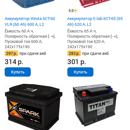
5.0
Аккумулятор Westa 6СТ-60
Аккумулятор E-lab 6СТ-65 (65
VLR (60 Ah) 600 А, L2
Ah) 620 А, L2
Ёмкость 60 А·ч,
Ёмкость 65 А·ч,
Полярность обратная [- +],
Полярность обратная [- +],
Пусковой ток 600 А,
Пусковой ток 620 А,
242x175x190
242x175x190
297
р.
при сдаче акб
283
р.
при сдаче акб
314
р.
301
р.
Купить
Купить