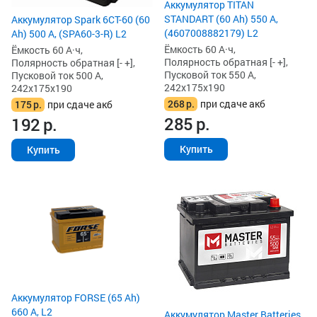
Аккумулятор TITAN
STANDART (60 Ah) 550 А,
Аккумулятор Spark 6СТ-60 (60
(4607008882179) L2
Ah) 500 А, (SPA60-3-R) L2
Ёмкость 60 А·ч,
Ёмкость 60 А·ч,
Полярность обратная [- +],
Полярность обратная [- +],
Пусковой ток 550 А,
Пусковой ток 500 А,
242x175x190
242x175x190
268
р.
при сдаче акб
175
р.
при сдаче акб
285
р.
192
р.
Купить
Купить
Аккумулятор FORSE (65 Ah)
660 А, L2
Аккумулятор Master Batteries