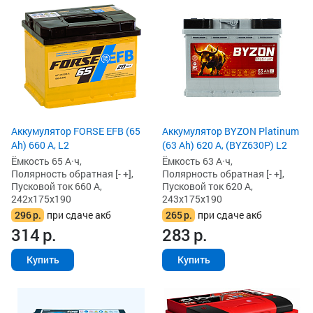
Аккумулятор FORSE EFB (65
Аккумулятор BYZON Platinum
Ah) 660 А, L2
(63 Ah) 620 А, (BYZ630P) L2
Ёмкость 65 А·ч,
Ёмкость 63 А·ч,
Полярность обратная [- +],
Полярность обратная [- +],
Пусковой ток 660 А,
Пусковой ток 620 А,
242x175x190
243x175x190
296
р.
при сдаче акб
265
р.
при сдаче акб
314
р.
283
р.
Купить
Купить