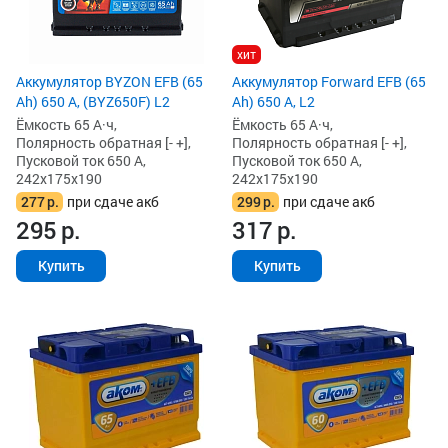
хит
Аккумулятор BYZON EFB (65
Аккумулятор Forward EFB (65
Ah) 650 А, (BYZ650F) L2
Ah) 650 А, L2
Ёмкость 65 А·ч,
Ёмкость 65 А·ч,
Полярность обратная [- +],
Полярность обратная [- +],
Пусковой ток 650 А,
Пусковой ток 650 А,
242x175x190
242x175x190
277
р.
при сдаче акб
299
р.
при сдаче акб
295
р.
317
р.
Купить
Купить