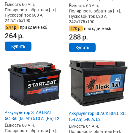
Ёмкость 60 А·ч,
Ёмкость 66 А·ч,
Полярность обратная [- +],
Полярность обратная [- +],
Пусковой ток 600 А,
Пусковой ток 620 А,
242x175x190
242x175x190
247
р.
при сдаче акб
270
р.
при сдаче акб
264
р.
288
р.
Купить
Купить
Аккумулятор START.BAT
Аккумулятор BLACK BULL SLI
6СТ-60 (60 Ah) 510 А, (РБ) L2
(64 Ah) 640 А, L2
Ёмкость 60 А·ч,
Ёмкость 64 А·ч,
Полярность обратная [- +],
Полярность обратная [- +],