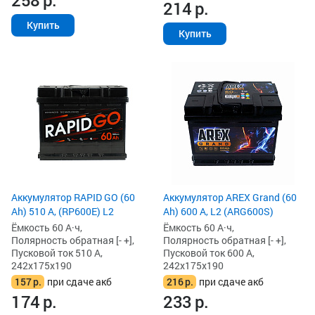
258
р.
214
р.
Купить
Купить
Аккумулятор RAPID GO (60
Аккумулятор AREX Grand (60
Ah) 510 А, (RP600E) L2
Ah) 600 А, L2 (ARG600S)
Ёмкость 60 А·ч,
Ёмкость 60 А·ч,
Полярность обратная [- +],
Полярность обратная [- +],
Пусковой ток 510 А,
Пусковой ток 600 А,
242x175x190
242x175x190
157
р.
при сдаче акб
216
р.
при сдаче акб
174
р.
233
р.