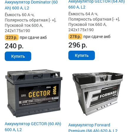
Аккумулятор GECTOR (64 Ah)
Аккумулятор Dominator (60
660 А, L2
Ah) 600 А, L2
Ёмкость 64 А·ч,
Ёмкость 60 А·ч,
Полярность обратная [- +],
Полярность обратная [- +],
Пусковой ток 660 А,
Пусковой ток 600 А,
242x175x190
242x175x190
278
р.
при сдаче акб
223
р.
при сдаче акб
296
р.
240
р.
Купить
Купить
Аккумулятор GECTOR (60 Ah)
Аккумулятор Forward
600 А, L2
Premium (66 Ah) 620 А, L2