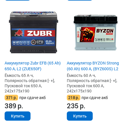
Аккумулятор Zubr EFB (65 Ah)
Аккумулятор BYZON Strong
650 А, L2 (ZUE650F)
(60 Ah) 600 А, (BYZ600S) L2
Ёмкость 65 А·ч,
Ёмкость 60 А·ч,
Полярность обратная [- +],
Полярность обратная [- +],
Пусковой ток 650 А,
Пусковой ток 600 А,
242x175x190
242x175x190
371
р.
при сдаче акб
218
р.
при сдаче акб
389
р.
235
р.
Купить
Купить