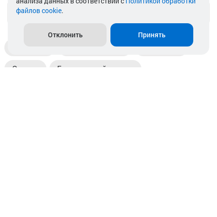
анализа данных в соответствии с
Политикой обработки
файлов cookie
.
info@akkamulik.by
Отклонить
Принять
Доставка
Пункты выдачи
Магазины
Оплата
Безналичный расчет
Прием б/у акб
Информация
Отзывы
Контакты
© 2026. ООО «Аккамулик». 220056, Беларусь, г. Минск,
пр. Независимости, д.199.
УНП 192748524. Зарегистрирован в торговом реестре
№ 369712 от 01.03.2017