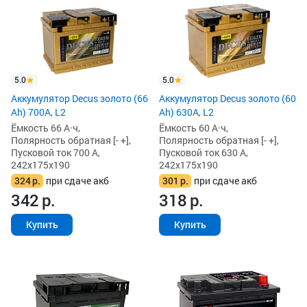
5.0
5.0
Аккумулятор Decus золото (66
Аккумулятор Decus золото (60
Ah) 700A, L2
Ah) 630A, L2
Ёмкость 66 А·ч,
Ёмкость 60 А·ч,
Полярность обратная [- +],
Полярность обратная [- +],
Пусковой ток 700 А,
Пусковой ток 630 А,
242x175x190
242x175x190
324
р.
при сдаче акб
301
р.
при сдаче акб
342
р.
318
р.
Купить
Купить