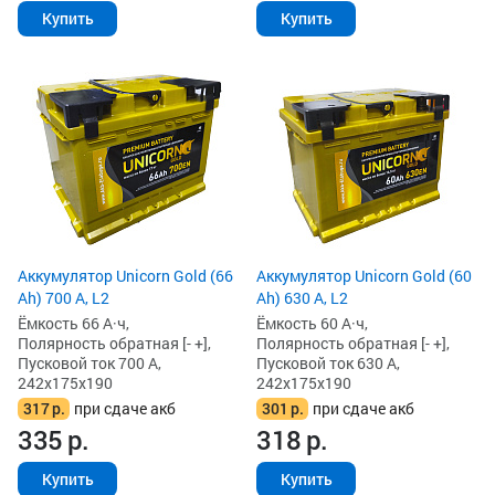
Купить
Купить
Аккумулятор Unicorn Gold (66
Аккумулятор Unicorn Gold (60
Ah) 700 А, L2
Ah) 630 А, L2
Ёмкость 66 А·ч,
Ёмкость 60 А·ч,
Полярность обратная [- +],
Полярность обратная [- +],
Пусковой ток 700 А,
Пусковой ток 630 А,
242x175x190
242x175x190
317
р.
при сдаче акб
301
р.
при сдаче акб
335
р.
318
р.
Купить
Купить