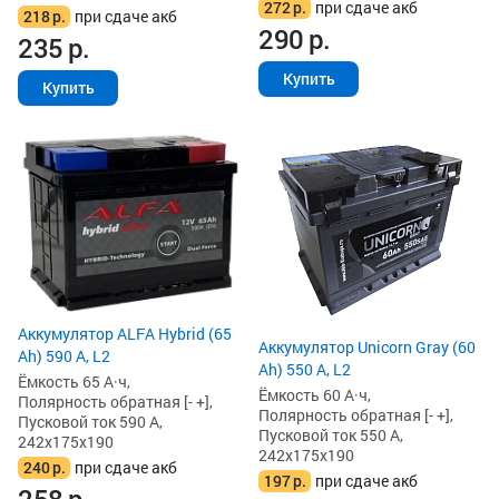
272
р.
при сдаче акб
218
р.
при сдаче акб
290
р.
235
р.
Купить
Купить
Аккумулятор ALFA Hybrid (65
Аккумулятор Unicorn Gray (60
Ah) 590 А, L2
Ah) 550 А, L2
Ёмкость 65 А·ч,
Ёмкость 60 А·ч,
Полярность обратная [- +],
Полярность обратная [- +],
Пусковой ток 590 А,
Пусковой ток 550 А,
242x175x190
242x175x190
240
р.
при сдаче акб
197
р.
при сдаче акб