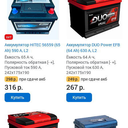
хит
Аккумулятор HITEC 56559 (65
Аккумулятор DUO Power EFB
Ah) 590 А, L2
(64 Ah) 630 А, L2
Ёмкость 65 А·ч,
Ёмкость 64 А·ч,
Полярность обратная [- +],
Полярность обратная [- +],
Пусковой ток 590 А,
Пусковой ток 630 А,
242x175x190
242x175x190
298
р.
при сдаче акб
249
р.
при сдаче акб
316
р.
267
р.
Купить
Купить