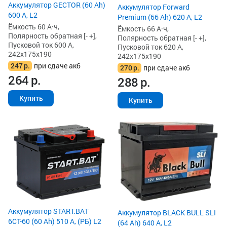
Аккумулятор GECTOR (60 Ah)
Аккумулятор Forward
600 А, L2
Premium (66 Ah) 620 А, L2
Ёмкость 60 А·ч,
Ёмкость 66 А·ч,
Полярность обратная [- +],
Полярность обратная [- +],
Пусковой ток 600 А,
Пусковой ток 620 А,
242x175x190
242x175x190
247
р.
при сдаче акб
270
р.
при сдаче акб
264
р.
288
р.
Купить
Купить
Аккумулятор START.BAT
Аккумулятор BLACK BULL SLI
6СТ-60 (60 Ah) 510 А, (РБ) L2
(64 Ah) 640 А, L2