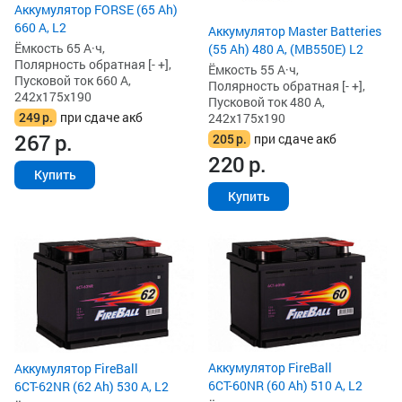
Аккумулятор FORSE (65 Ah)
660 А, L2
Аккумулятор Master Batteries
Ёмкость 65 А·ч,
(55 Ah) 480 А, (MB550E) L2
Полярность обратная [- +],
Ёмкость 55 А·ч,
Пусковой ток 660 А,
Полярность обратная [- +],
242x175x190
Пусковой ток 480 А,
249
р.
при сдаче акб
242x175x190
267
р.
205
р.
при сдаче акб
220
р.
Купить
Купить
Аккумулятор FireBall
Аккумулятор FireBall
6СТ-60NR (60 Ah) 510 А, L2
6СТ-62NR (62 Ah) 530 А, L2