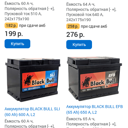
Ёмкость 60 А·ч,
Ёмкость 64 А·ч,
Полярность обратная [- +],
Полярность обратная [- +],
Пусковой ток 510 А,
Пусковой ток 640 А,
242x175x190
242x175x190
182
р.
при сдаче акб
258
р.
при сдаче акб
199
р.
276
р.
Купить
Купить
Аккумулятор BLACK BULL EFB
Аккумулятор BLACK BULL SLI
(65 Ah) 650 А, L2
(60 Ah) 600 А, L2
Ёмкость 65 А·ч,
Ёмкость 60 А·ч,
Полярность обратная [- +],
Полярность обратная [- +],