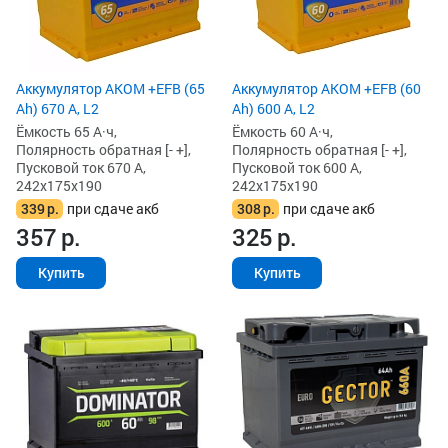
Аккумулятор AKOM +EFB (65
Аккумулятор AKOM +EFB (60
Ah) 670 А, L2
Ah) 600 А, L2
Ёмкость 65 А·ч,
Ёмкость 60 А·ч,
Полярность обратная [- +],
Полярность обратная [- +],
Пусковой ток 670 А,
Пусковой ток 600 А,
242x175x190
242x175x190
339
р.
при сдаче акб
308
р.
при сдаче акб
357
р.
325
р.
Купить
Купить