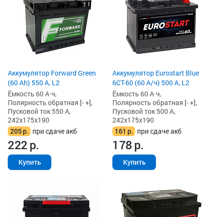
Аккумулятор Forward Green
Аккумулятор Eurostart Blue
(60 Ah) 550 А, L2
6CT-60 (60 А/ч) 500 А, L2
Ёмкость 60 А·ч,
Ёмкость 60 А·ч,
Полярность обратная [- +],
Полярность обратная [- +],
Пусковой ток 550 А,
Пусковой ток 500 А,
242x175x190
242x175x190
205
р.
при сдаче акб
161
р.
при сдаче акб
222
р.
178
р.
Купить
Купить