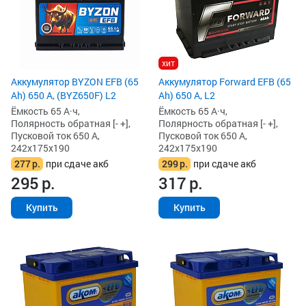
хит
Аккумулятор BYZON EFB (65
Аккумулятор Forward EFB (65
Ah) 650 А, (BYZ650F) L2
Ah) 650 А, L2
Ёмкость 65 А·ч,
Ёмкость 65 А·ч,
Полярность обратная [- +],
Полярность обратная [- +],
Пусковой ток 650 А,
Пусковой ток 650 А,
242x175x190
242x175x190
277
р.
при сдаче акб
299
р.
при сдаче акб
295
р.
317
р.
Купить
Купить