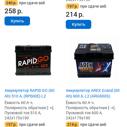
240
р.
при сдаче акб
197
р.
при сдаче акб
258
р.
214
р.
Купить
Купить
Аккумулятор RAPID GO (60
Аккумулятор AREX Grand (60
Ah) 510 А, (RP600E) L2
Ah) 600 А, L2 (ARG600S)
Ёмкость 60 А·ч,
Ёмкость 60 А·ч,
Полярность обратная [- +],
Полярность обратная [- +],
Пусковой ток 510 А,
Пусковой ток 600 А,
242x175x190
242x175x190
157
р.
при сдаче акб
216
р.
при сдаче акб