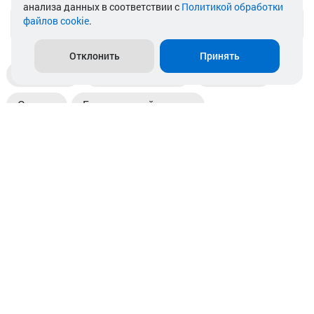
анализа данных в соответствии с
Политикой обработки
файлов cookie
.
info@akkamulik.by
Отклонить
Принять
Доставка
Пункты выдачи
Магазины
Оплата
Безналичный расчет
Прием б/у акб
Информация
Отзывы
Контакты
© 2026. ООО «Аккамулик». 220056, Беларусь, г. Минск,
пр. Независимости, д.199.
УНП 192748524. Зарегистрирован в торговом реестре
№ 369712 от 01.03.2017