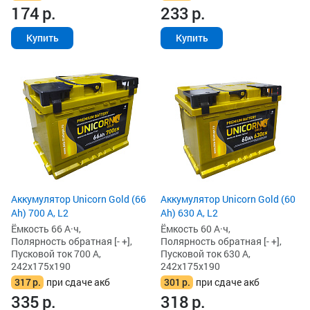
174
р.
233
р.
Купить
Купить
Аккумулятор Unicorn Gold (66
Аккумулятор Unicorn Gold (60
Ah) 700 А, L2
Ah) 630 А, L2
Ёмкость 66 А·ч,
Ёмкость 60 А·ч,
Полярность обратная [- +],
Полярность обратная [- +],
Пусковой ток 700 А,
Пусковой ток 630 А,
242x175x190
242x175x190
317
р.
при сдаче акб
301
р.
при сдаче акб
335
р.
318
р.