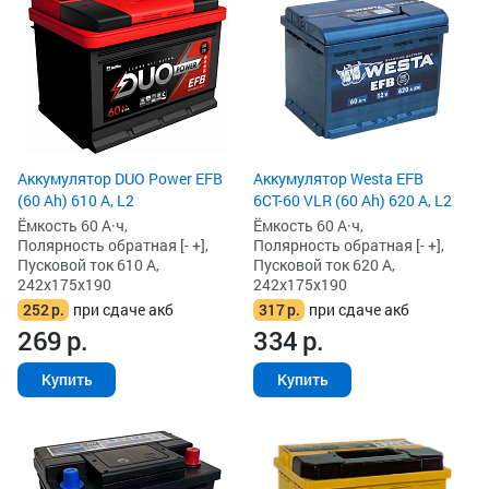
Аккумулятор DUO Power EFB
Аккумулятор Westa EFB
(60 Ah) 610 А, L2
6СТ-60 VLR (60 Ah) 620 А, L2
Ёмкость 60 А·ч,
Ёмкость 60 А·ч,
Полярность обратная [- +],
Полярность обратная [- +],
Пусковой ток 610 А,
Пусковой ток 620 А,
242x175x190
242x175x190
252
р.
при сдаче акб
317
р.
при сдаче акб
269
р.
334
р.
Купить
Купить