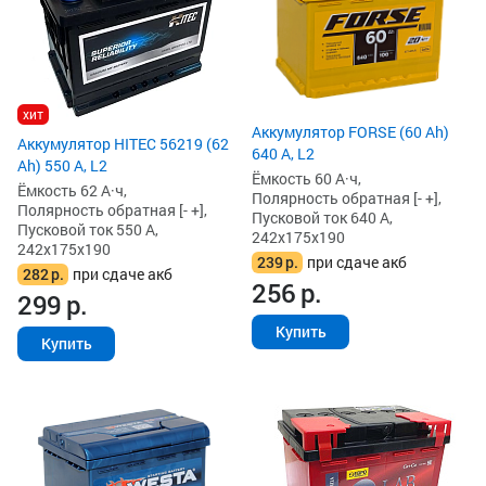
хит
Аккумулятор FORSE (60 Ah)
Аккумулятор HITEC 56219 (62
640 А, L2
Ah) 550 А, L2
Ёмкость 60 А·ч,
Ёмкость 62 А·ч,
Полярность обратная [- +],
Полярность обратная [- +],
Пусковой ток 640 А,
Пусковой ток 550 А,
242x175x190
242x175x190
239
р.
при сдаче акб
282
р.
при сдаче акб
256
р.
299
р.
Купить
Купить