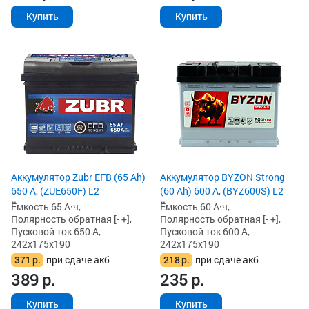
Купить
Купить
Аккумулятор Zubr EFB (65 Ah)
Аккумулятор BYZON Strong
650 А, (ZUE650F) L2
(60 Ah) 600 А, (BYZ600S) L2
Ёмкость 65 А·ч,
Ёмкость 60 А·ч,
Полярность обратная [- +],
Полярность обратная [- +],
Пусковой ток 650 А,
Пусковой ток 600 А,
242x175x190
242x175x190
371
р.
при сдаче акб
218
р.
при сдаче акб
389
р.
235
р.
Купить
Купить