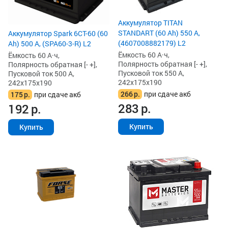
Аккумулятор TITAN
STANDART (60 Ah) 550 А,
Аккумулятор Spark 6СТ-60 (60
(4607008882179) L2
Ah) 500 А, (SPA60-3-R) L2
Ёмкость 60 А·ч,
Ёмкость 60 А·ч,
Полярность обратная [- +],
Полярность обратная [- +],
Пусковой ток 550 А,
Пусковой ток 500 А,
242x175x190
242x175x190
266
р.
при сдаче акб
175
р.
при сдаче акб
283
р.
192
р.
Купить
Купить