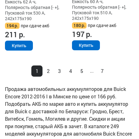
Ёмкость 60 А·ч,
Ёмкость 62 А·ч,
Полярность обратная [- +],
Полярность обратная [- +],
Пусковой ток 510 А,
Пусковой ток 530 А,
242x175x190
242x175x190
180
р.
при сдаче акб
194
р.
при сдаче акб
197
р.
211
р.
Купить
Купить
1
2
3
4
5
7
...
Продажа автомобильных аккумуляторов для Buick
Encore 2012-2016 I в Минске по цене от 166 руб.
Подобрать АКБ по марке авто и купить аккумулятор
для Buick с доставкой по Беларуси: Гродно, Брест,
Витебск, Гомель, Могилев и другие. Скидки и акции
при покупке, старый АКБ в зачет. В каталоге 249
моделей аккумуляторов для автомобиля Buick Encore