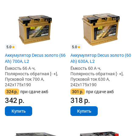
5.0
5.0
Аккумулятор Decus золото (66
Аккумулятор Decus золото (60
Ah) 700A, L2
Ah) 630A, L2
Ёмкость 66 А·ч,
Ёмкость 60 А·ч,
Полярность обратная [- +],
Полярность обратная [- +],
Пусковой ток 700 А,
Пусковой ток 630 А,
242x175x190
242x175x190
324
р.
при сдаче акб
301
р.
при сдаче акб
342
р.
318
р.
Купить
Купить