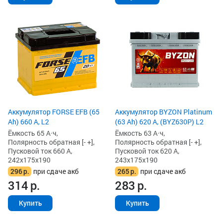
Аккумулятор FORSE EFB (65
Аккумулятор BYZON Platinum
Ah) 660 А, L2
(63 Ah) 620 А, (BYZ630P) L2
Ёмкость 65 А·ч,
Ёмкость 63 А·ч,
Полярность обратная [- +],
Полярность обратная [- +],
Пусковой ток 660 А,
Пусковой ток 620 А,
242x175x190
243x175x190
296
р.
при сдаче акб
265
р.
при сдаче акб
314
р.
283
р.
Купить
Купить