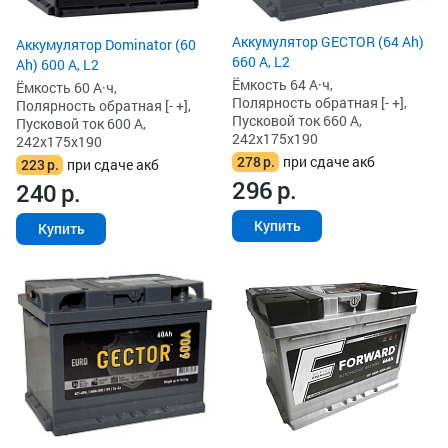
Аккумулятор GECTOR (64 Ah)
Аккумулятор Dominator (60
660 А, L2
Ah) 600 А, L2
Ёмкость 64 А·ч,
Ёмкость 60 А·ч,
Полярность обратная [- +],
Полярность обратная [- +],
Пусковой ток 660 А,
Пусковой ток 600 А,
242x175x190
242x175x190
278
р.
при сдаче акб
223
р.
при сдаче акб
296
р.
240
р.
Купить
Купить