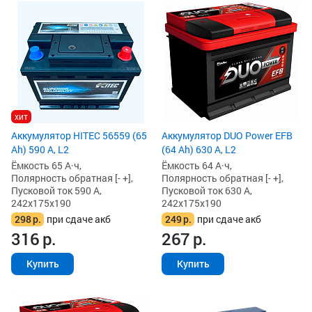
хит
Аккумулятор HITEC 56559 (65
Аккумулятор DUO Power EFB
Ah) 590 А, L2
(64 Ah) 630 А, L2
Ёмкость 65 А·ч,
Ёмкость 64 А·ч,
Полярность обратная [- +],
Полярность обратная [- +],
Пусковой ток 590 А,
Пусковой ток 630 А,
242x175x190
242x175x190
298
р.
при сдаче акб
249
р.
при сдаче акб
316
р.
267
р.
Купить
Купить