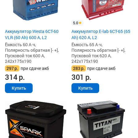
5.0
Аккумулятор Westa 6СТ-60
Аккумулятор E-lab 6СТ-65 (65
VLR (60 Ah) 600 А, L2
Ah) 620 А, L2
Ёмкость 60 А·ч,
Ёмкость 65 А·ч,
Полярность обратная [- +],
Полярность обратная [- +],
Пусковой ток 600 А,
Пусковой ток 620 А,
242x175x190
242x175x190
297
р.
при сдаче акб
283
р.
при сдаче акб
314
р.
301
р.
Купить
Купить