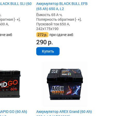
LACK BULL SLI (60
Аккумулятор BLACK BULL EFB
(65 Ah) 650 А, L2
,
Ёмкость 65 А·ч,
атная [- +],
Полярность обратная [- +],
00 А,
Пусковой ток 650 А,
242x175x190
аче акб
272
р.
при сдаче акб
290
р.
Купить
APID GO (60 Ah)
Аккумулятор AREX Grand (60 Ah)