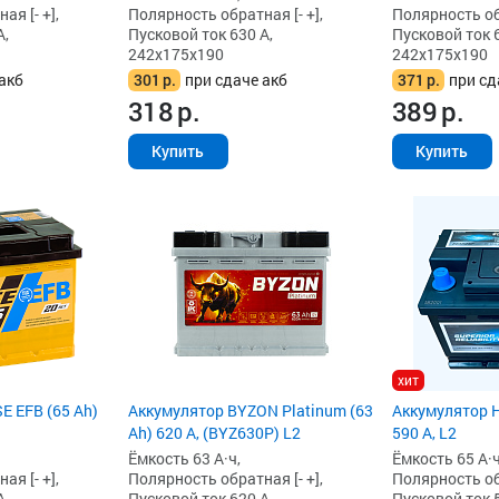
я [- +],
Полярность обратная [- +],
Полярность обр
А,
Пусковой ток 630 А,
Пусковой ток 6
242x175x190
242x175x190
акб
301
р.
при сдаче акб
371
р.
при сд
318
р.
389
р.
Купить
Купить
хит
E EFB (65 Ah)
Аккумулятор BYZON Platinum (63
Аккумулятор H
Ah) 620 А, (BYZ630P) L2
590 А, L2
Ёмкость 63 А·ч,
Ёмкость 65 А·ч
я [- +],
Полярность обратная [- +],
Полярность обр
А,
Пусковой ток 620 А,
Пусковой ток 5