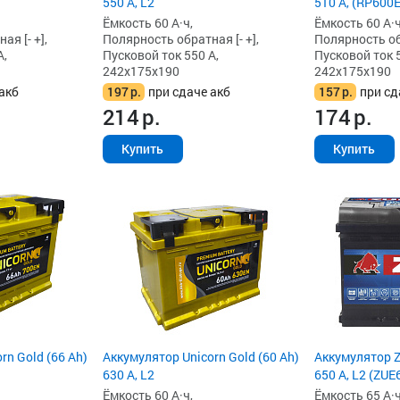
550 А, L2
510 А, (RP600E
Ёмкость 60 А·ч,
Ёмкость 60 А·ч
я [- +],
Полярность обратная [- +],
Полярность обр
А,
Пусковой ток 550 А,
Пусковой ток 5
242x175x190
242x175x190
акб
197
р.
при сдаче акб
157
р.
при сд
214
р.
174
р.
Купить
Купить
rn Gold (66 Ah)
Аккумулятор Unicorn Gold (60 Ah)
Аккумулятор Z
630 А, L2
650 А, L2 (ZUE
Ёмкость 60 А·ч,
Ёмкость 65 А·ч