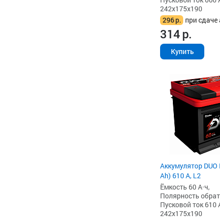
242x175x190
296
р.
при сдаче 
314
р.
Купить
Аккумулятор DUO 
Ah) 610 А, L2
Ёмкость 60 А·ч,
Полярность обратна
Пусковой ток 610 
242x175x190