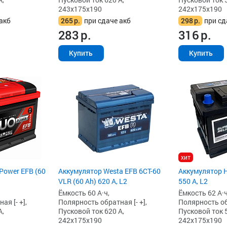
243x175x190
242x175x190
акб
265
р.
при сдаче акб
298
р.
при сд
283
р.
316
р.
Купить
Купить
хит
Power EFB (60
Аккумулятор Westa EFB 6СТ-60
Аккумулятор H
VLR (60 Ah) 620 А, L2
550 А, L2
Ёмкость 60 А·ч,
Ёмкость 62 А·ч
я [- +],
Полярность обратная [- +],
Полярность обр
А,
Пусковой ток 620 А,
Пусковой ток 5
242x175x190
242x175x190