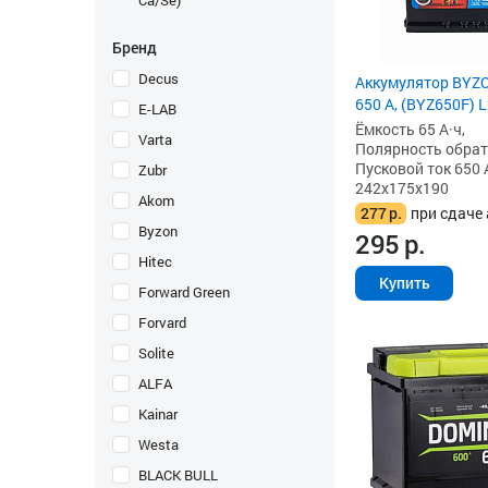
Ca/Se)
Бренд
Decus
Аккумулятор BYZO
650 А, (BYZ650F) 
E-LAB
Ёмкость 65 А·ч,
Varta
Полярность обратна
Пусковой ток 650 
Zubr
242x175x190
Akom
277
р.
при сдаче 
Byzon
295
р.
Hitec
Купить
Forward Green
Forvard
Solite
ALFA
Kainar
Westa
BLACK BULL