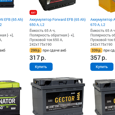
хит
N EFB (65 Ah)
Аккумулятор Forward EFB (65 Ah)
Аккумулятор A
L2
650 А, L2
670 А, L2
Ёмкость 65 А·ч,
Ёмкость 65 А·ч
я [- +],
Полярность обратная [- +],
Полярность обр
А,
Пусковой ток 650 А,
Пусковой ток 6
242x175x190
242x175x190
акб
299
р.
при сдаче акб
339
р.
при сд
317
р.
357
р.
Купить
Купить