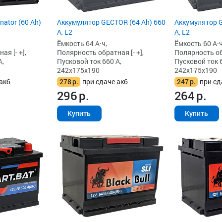
Аккумулятор GECTOR (64 Ah) 660
ator (60 Ah)
Аккумулятор G
А, L2
А, L2
Ёмкость 64 А·ч,
Ёмкость 60 А·ч
Полярность обратная [- +],
я [- +],
Полярность обр
Пусковой ток 660 А,
А,
Пусковой ток 6
242x175x190
242x175x190
278
р.
при сдаче акб
акб
247
р.
при сд
296
р.
264
р.
Купить
Купить