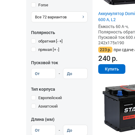
Forse
Аккумулятор Domin
Все
72
вариантов
600 А, L2
Ёмкость 60 А·ч,
Полярность обратна
Полярность
Пусковой ток 600 
обратная [- +]
242x175x190
прямая [+ -]
223
р.
при сдаче 
240
р.
Пусковой ток
Купить
-
Тип корпуса
Европейский
Азиатский
Длина (мм)
-