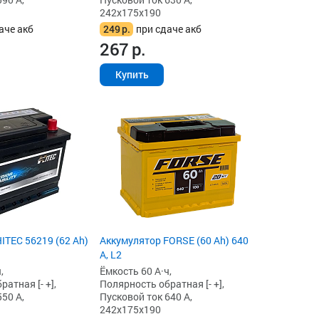
242x175x190
аче акб
249
р.
при сдаче акб
267
р.
Купить
ITEC 56219 (62 Ah)
Аккумулятор FORSE (60 Ah) 640
А, L2
,
Ёмкость 60 А·ч,
атная [- +],
Полярность обратная [- +],
50 А,
Пусковой ток 640 А,
242x175x190