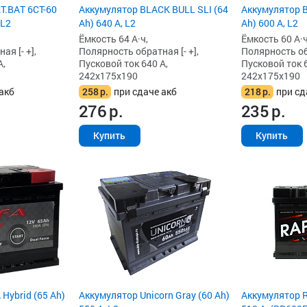
T.BAT 6СТ-60
Аккумулятор BLACK BULL SLI (64
Аккумулятор B
 L2
Ah) 640 А, L2
Ah) 600 А, L2
Ёмкость 64 А·ч,
Ёмкость 60 А·ч
я [- +],
Полярность обратная [- +],
Полярность обр
А,
Пусковой ток 640 А,
Пусковой ток 6
242x175x190
242x175x190
акб
258
р.
при сдаче акб
218
р.
при сд
276
р.
235
р.
Купить
Купить
Hybrid (65 Ah)
Аккумулятор Unicorn Gray (60 Ah)
Аккумулятор R