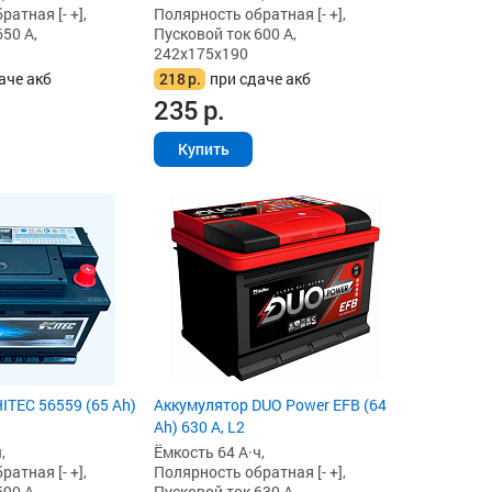
атная [- +],
Полярность обратная [- +],
50 А,
Пусковой ток 600 А,
242x175x190
аче акб
218
р.
при сдаче акб
235
р.
Купить
ITEC 56559 (65 Ah)
Аккумулятор DUO Power EFB (64
Ah) 630 А, L2
,
Ёмкость 64 А·ч,
атная [- +],
Полярность обратная [- +],
90 А,
Пусковой ток 630 А,