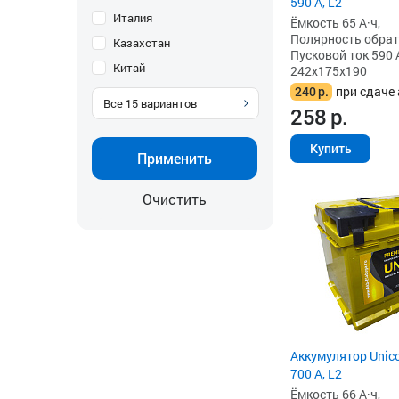
590 А, L2
Италия
Ёмкость 65 А·ч,
Полярность обратна
Казахстан
Пусковой ток 590 
Китай
242x175x190
240
р.
при сдаче 
Все
15
вариантов
258
р.
Купить
Применить
Очистить
Аккумулятор Unico
700 А, L2
Ёмкость 66 А·ч,