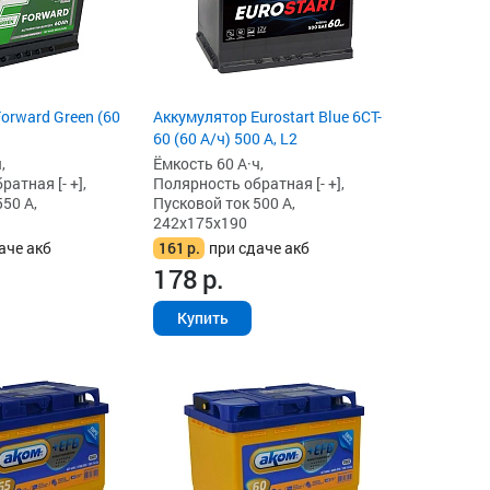
orward Green (60
Аккумулятор Eurostart Blue 6CT-
60 (60 А/ч) 500 А, L2
,
Ёмкость 60 А·ч,
атная [- +],
Полярность обратная [- +],
50 А,
Пусковой ток 500 А,
242x175x190
аче акб
161
р.
при сдаче акб
178
р.
Купить