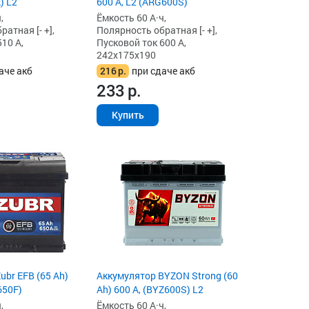
) L2
600 А, L2 (ARG600S)
,
Ёмкость 60 А·ч,
атная [- +],
Полярность обратная [- +],
10 А,
Пусковой ток 600 А,
242x175x190
аче акб
216
р.
при сдаче акб
233
р.
Купить
ubr EFB (65 Ah)
Аккумулятор BYZON Strong (60
650F)
Ah) 600 А, (BYZ600S) L2
,
Ёмкость 60 А·ч,