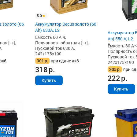
5.0
 золото (66
Аккумулятор Decus золото (60
Ah) 630A, L2
Аккумулятор F
Ёмкость 60 А·ч,
Ah) 550 А, L2
я [- +],
Полярность обратная [- +],
Ёмкость 60 А·ч
А,
Пусковой ток 630 А,
Полярность обр
242x175x190
Пусковой ток 5
акб
301
р.
при сдаче акб
242x175x190
318
р.
205
р.
при сд
222
р.
Купить
Купить