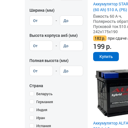
Аккумулятор STAR
(60 Ah) 510 А, (РБ)
Ширина (мм)
Ёмкость 60 А·ч,
-
Полярность обратна
Пусковой ток 510 
242x175x190
Высота корпуса акб (мм)
182
р.
при сдаче 
199
р.
-
Купить
Полная высота (мм)
-
Страна
Беларусь
Германия
Индия
Иран
Аккумулятор ALFA 
Испания