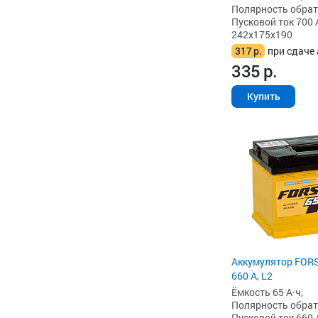
Полярность обратна
Пусковой ток 700 
242x175x190
317
р.
при сдаче 
335
р.
Купить
Аккумулятор FORS
660 А, L2
Ёмкость 65 А·ч,
Полярность обратна
Пусковой ток 660 