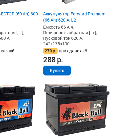
ECTOR (60 Ah) 600
Аккумулятор Forward Premium
(66 Ah) 620 А, L2
,
Ёмкость 66 А·ч,
атная [- +],
Полярность обратная [- +],
00 А,
Пусковой ток 620 А,
242x175x190
аче акб
270
р.
при сдаче акб
288
р.
Купить