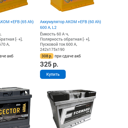
KOM +EFB (65 Ah)
Аккумулятор AKOM +EFB (60 Ah)
600 А, L2
,
Ёмкость 60 А·ч,
атная [- +],
Полярность обратная [- +],
70 А,
Пусковой ток 600 А,
242x175x190
аче акб
308
р.
при сдаче акб
325
р.
Купить