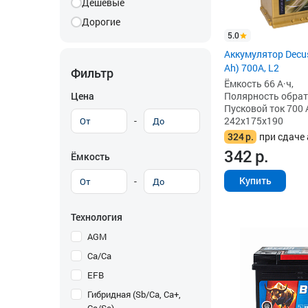
Дешевые
Дорогие
5.0
Аккумулятор Decus
Ah) 700A, L2
Фильтр
Ёмкость 66 А·ч,
Цена
Полярность обратна
Пусковой ток 700 
-
242x175x190
324
р.
при сдаче 
342
р.
Ёмкость
Купить
-
Технология
AGM
Ca/Ca
EFB
Гибридная (Sb/Ca, Ca+,