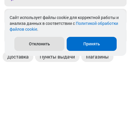
Telegram
Cайт использует файлы cookie для корректной работы и
анализа данных в соответствии с
Политикой обработки
файлов cookie
.
info@akkamulik.by
Отклонить
Принять
Доставка
Пункты выдачи
Магазины
Оплата
Безналичный расчет
Прием б/у акб
Информация
Отзывы
Контакты
© 2026. ООО «Аккамулик». 220056, Беларусь, г. Минск,
пр. Независимости, д.199.
УНП 192748524. Зарегистрирован в торговом реестре
№ 369712 от 01.03.2017