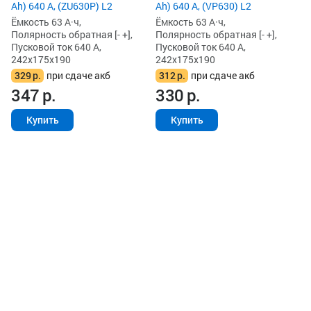
Ah) 640 А, (ZU630P) L2
Ah) 640 А, (VP630) L2
Ёмкость 63 А·ч,
Ёмкость 63 А·ч,
Полярность обратная [- +],
Полярность обратная [- +],
Пусковой ток 640 А,
Пусковой ток 640 А,
242x175x190
242x175x190
329
р.
при сдаче акб
312
р.
при сдаче акб
347
р.
330
р.
Купить
Купить