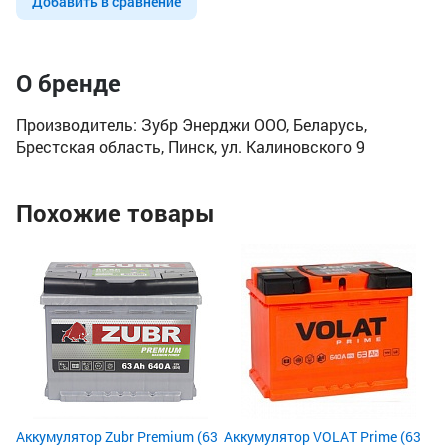
Добавить в сравнение
О бренде
Производитель: Зубр Энерджи ООО, Беларусь,
Брестская область, Пинск, ул. Калиновского 9
Похожие товары
Ак
En
Ём
По
Пу
24
3
3
Аккумулятор Zubr Premium (63
Аккумулятор VOLAT Prime (63