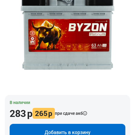
В наличии
283
р
265
р
при сдаче акб
Добавить в корзину