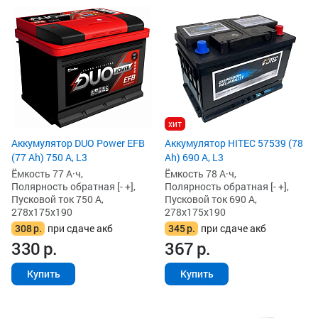
хит
Аккумулятор DUO Power EFB
Аккумулятор HITEC 57539 (78
(77 Ah) 750 А, L3
Ah) 690 А, L3
Ёмкость 77 А·ч,
Ёмкость 78 А·ч,
Полярность обратная [- +],
Полярность обратная [- +],
Пусковой ток 750 А,
Пусковой ток 690 А,
278x175x190
278x175x190
308
р.
при сдаче акб
345
р.
при сдаче акб
330
р.
367
р.
Купить
Купить