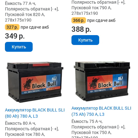
Полярность обратная [- +],
Ёмкость 77 А·ч,
Пусковой ток 790 А,
Полярность обратная [- +],
278x175x190
Пусковой ток 820 А,
278x175x190
366
р.
при сдаче акб
327
р.
при сдаче акб
388
р.
349
р.
Купить
Купить
Аккумулятор BLACK BULL SLI
Аккумулятор BLACK BULL SLI
(75 Ah) 750 А, L3
(80 Ah) 780 А, L3
Ёмкость 75 А·ч,
Ёмкость 80 А·ч,
Полярность обратная [- +],
Полярность обратная [- +],
Пусковой ток 750 А,
Пусковой ток 780 А,
278x175x190