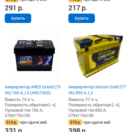
291
р.
217
р.
Купить
Купить
Аккумулятор AREX Grand (75
Аккумулятор Unicorn Gold (77
Ah) 760 А, L3 (ARG750S)
Ah) 850 А, L3
Ёмкость 75 А·ч,
Ёмкость 77 А·ч,
Полярность обратная [- +],
Полярность обратная [- +],
Пусковой ток 760 А,
Пусковой ток 850 А,
278x175x190
278x175x190
310
р.
при сдаче акб
376
р.
при сдаче акб
331
р.
398
р.