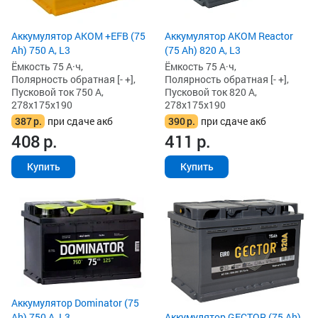
Аккумулятор AKOM +EFB (75
Аккумулятор AKOM Reactor
Ah) 750 А, L3
(75 Ah) 820 А, L3
Ёмкость 75 А·ч,
Ёмкость 75 А·ч,
Полярность обратная [- +],
Полярность обратная [- +],
Пусковой ток 750 А,
Пусковой ток 820 А,
278x175x190
278x175x190
387
р.
при сдаче акб
390
р.
при сдаче акб
408
р.
411
р.
Купить
Купить
Аккумулятор Dominator (75
Ah) 750 А, L3
Аккумулятор GECTOR (75 Ah)