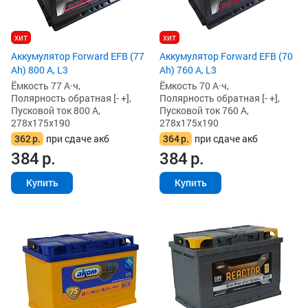
хит
хит
Аккумулятор Forward EFB (77
Аккумулятор Forward EFB (70
Ah) 800 А, L3
Ah) 760 А, L3
Ёмкость 77 А·ч,
Ёмкость 70 А·ч,
Полярность обратная [- +],
Полярность обратная [- +],
Пусковой ток 800 А,
Пусковой ток 760 А,
278x175x190
278x175x190
362
р.
при сдаче акб
364
р.
при сдаче акб
384
р.
384
р.
Купить
Купить