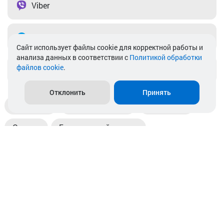
Viber
Telegram
Cайт использует файлы cookie для корректной работы и
анализа данных в соответствии с
Политикой обработки
файлов cookie
.
info@akkamulik.by
Отклонить
Принять
Доставка
Пункты выдачи
Магазины
Оплата
Безналичный расчет
Прием б/у акб
Информация
Отзывы
Контакты
© 2026. ООО «Аккамулик». 220056, Беларусь, г. Минск,
пр. Независимости, д.199.
УНП 192748524. Зарегистрирован в торговом реестре