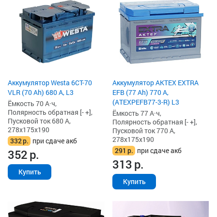
Аккумулятор Westa 6СТ-70
Аккумулятор AKTEX EXTRA
VLR (70 Ah) 680 А, L3
EFB (77 Ah) 770 А,
(ATEXPEFB77-3-R) L3
Ёмкость 70 А·ч,
Полярность обратная [- +],
Ёмкость 77 А·ч,
Пусковой ток 680 А,
Полярность обратная [- +],
278x175x190
Пусковой ток 770 А,
278x175x190
332
р.
при сдаче акб
291
р.
при сдаче акб
352
р.
313
р.
Купить
Купить