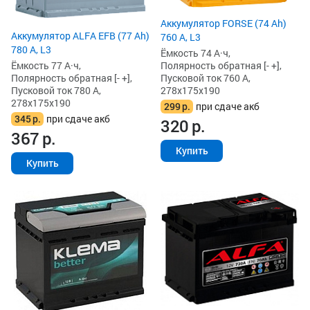
Аккумулятор FORSE (74 Ah)
Аккумулятор ALFA EFB (77 Ah)
760 А, L3
780 А, L3
Ёмкость 74 А·ч,
Ёмкость 77 А·ч,
Полярность обратная [- +],
Полярность обратная [- +],
Пусковой ток 760 А,
Пусковой ток 780 А,
278x175x190
278x175x190
299
р.
при сдаче акб
345
р.
при сдаче акб
320
р.
367
р.
Купить
Купить