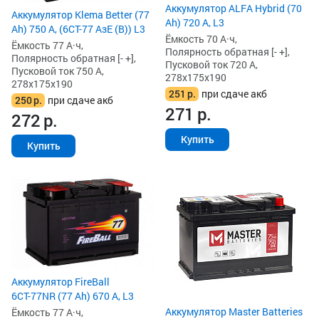
Аккумулятор ALFA Hybrid (70
Аккумулятор Klema Better (77
Ah) 720 А, L3
Ah) 750 А, (6СТ-77 АзЕ (B)) L3
Ёмкость 70 А·ч,
Ёмкость 77 А·ч,
Полярность обратная [- +],
Полярность обратная [- +],
Пусковой ток 720 А,
Пусковой ток 750 А,
278x175x190
278x175x190
251
р.
при сдаче акб
250
р.
при сдаче акб
271
р.
272
р.
Купить
Купить
Аккумулятор FireBall
6СТ-77NR (77 Ah) 670 А, L3
Аккумулятор Master Batteries
Ёмкость 77 А·ч,