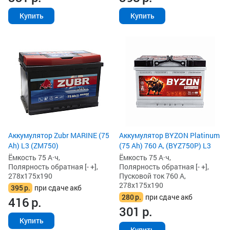
Купить
Купить
Аккумулятор Zubr MARINE (75
Аккумулятор BYZON Platinum
Ah) L3 (ZM750)
(75 Ah) 760 А, (BYZ750P) L3
Ёмкость 75 А·ч,
Ёмкость 75 А·ч,
Полярность обратная [- +],
Полярность обратная [- +],
278x175x190
Пусковой ток 760 А,
278x175x190
395
р.
при сдаче акб
280
р.
при сдаче акб
416
р.
301
р.
Купить
Купить