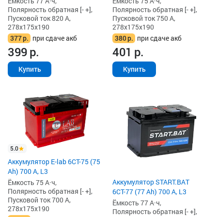
Ёмкость 77 А·ч,
Ёмкость 75 А·ч,
Полярность обратная [- +],
Полярность обратная [- +],
Пусковой ток 820 А,
Пусковой ток 750 А,
278x175x190
278x175x190
377
р.
при сдаче акб
380
р.
при сдаче акб
399
р.
401
р.
Купить
Купить
5.0
Аккумулятор E-lab 6СТ-75 (75
Ah) 700 А, L3
Аккумулятор START.BAT
Ёмкость 75 А·ч,
Полярность обратная [- +],
6СТ-77 (77 Ah) 700 А, L3
Пусковой ток 700 А,
Ёмкость 77 А·ч,
278x175x190
Полярность обратная [- +],