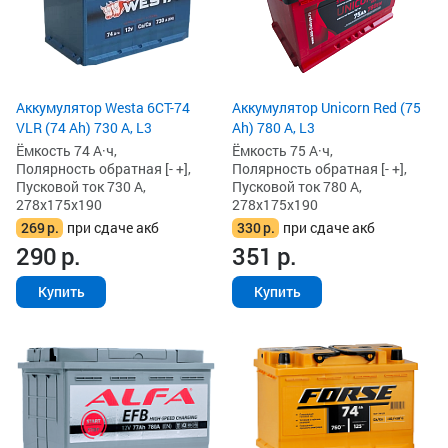
Аккумулятор Westa 6СТ-74
Аккумулятор Unicorn Red (75
VLR (74 Ah) 730 А, L3
Ah) 780 А, L3
Ёмкость 74 А·ч,
Ёмкость 75 А·ч,
Полярность обратная [- +],
Полярность обратная [- +],
Пусковой ток 730 А,
Пусковой ток 780 А,
278x175x190
278x175x190
269
р.
при сдаче акб
330
р.
при сдаче акб
290
р.
351
р.
Купить
Купить