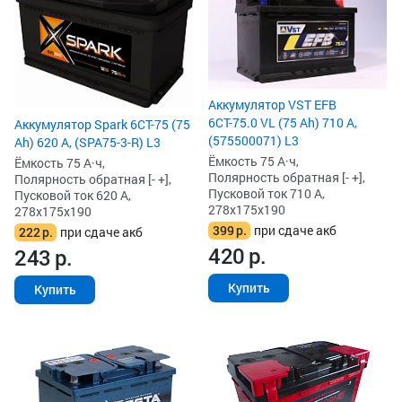
Аккумулятор VST EFB
6СТ-75.0 VL (75 Ah) 710 А,
Аккумулятор Spark 6СТ-75 (75
(575500071) L3
Ah) 620 А, (SPA75-3-R) L3
Ёмкость 75 А·ч,
Ёмкость 75 А·ч,
Полярность обратная [- +],
Полярность обратная [- +],
Пусковой ток 710 А,
Пусковой ток 620 А,
278x175x190
278x175x190
399
р.
при сдаче акб
222
р.
при сдаче акб
420
р.
243
р.
Купить
Купить