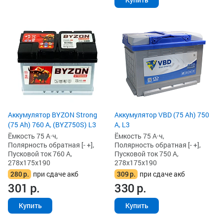
Аккумулятор BYZON Strong
Аккумулятор VBD (75 Ah) 750
(75 Ah) 760 А, (BYZ750S) L3
А, L3
Ёмкость 75 А·ч,
Ёмкость 75 А·ч,
Полярность обратная [- +],
Полярность обратная [- +],
Пусковой ток 760 А,
Пусковой ток 750 А,
278x175x190
278x175x190
280
р.
при сдаче акб
309
р.
при сдаче акб
301
р.
330
р.
Купить
Купить