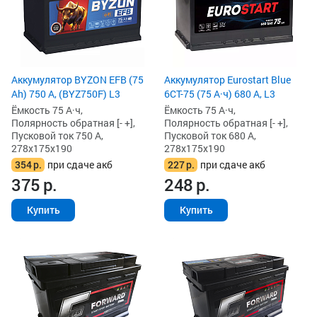
Аккумулятор BYZON EFB (75
Аккумулятор Eurostart Blue
Ah) 750 А, (BYZ750F) L3
6CT-75 (75 А·ч) 680 А, L3
Ёмкость 75 А·ч,
Ёмкость 75 А·ч,
Полярность обратная [- +],
Полярность обратная [- +],
Пусковой ток 750 А,
Пусковой ток 680 А,
278x175x190
278x175x190
354
р.
при сдаче акб
227
р.
при сдаче акб
375
р.
248
р.
Купить
Купить