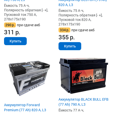
820 А, L3
Ёмкость 75 А·ч,
Полярность обратная [- +],
Ёмкость 75 А·ч,
Пусковой ток 750 А,
Полярность обратная [- +],
278x175x190
Пусковой ток 820 А,
278x175x190
290
р.
при сдаче акб
334
р.
при сдаче акб
311
р.
355
р.
Купить
Купить
Аккумулятор BLACK BULL EFB
(77 Ah) 790 А, L3
Аккумулятор Forward
Premium (77 Ah) 820 А, L3
Ёмкость 77 А·ч,