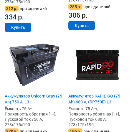
278x175x190
285
р.
при сдаче акб
312
р.
при сдаче акб
306
р.
334
р.
Купить
Купить
Аккумулятор Unicorn Gray (75
Аккумулятор RAPID GO (75
Ah) 750 А, L3
Ah) 680 А, (RP750E) L3
Ёмкость 75 А·ч,
Ёмкость 75 А·ч,
Полярность обратная [- +],
Полярность обратная [- +],
Пусковой ток 750 А,
Пусковой ток 680 А,
278x175x190
278x175x190
270
р.
при сдаче акб
196
р.
при сдаче акб