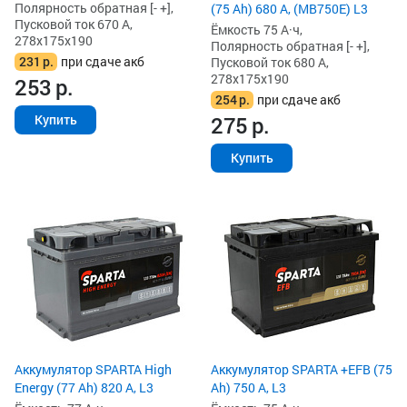
Полярность обратная [- +],
(75 Ah) 680 А, (MB750E) L3
Пусковой ток 670 А,
Ёмкость 75 А·ч,
278x175x190
Полярность обратная [- +],
231
р.
при сдаче акб
Пусковой ток 680 А,
278x175x190
253
р.
254
р.
при сдаче акб
275
р.
Купить
Купить
Аккумулятор SPARTA High
Аккумулятор SPARTA +EFB (75
Energy (77 Ah) 820 А, L3
Ah) 750 А, L3