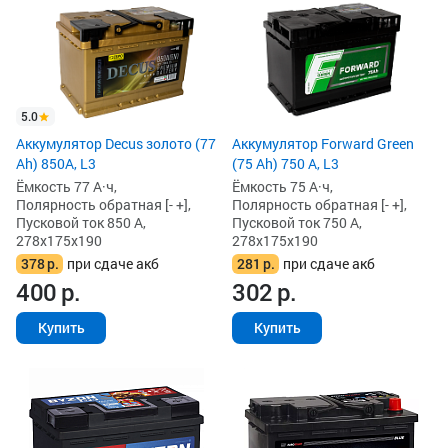
5.0
Аккумулятор Decus золото (77
Аккумулятор Forward Green
Ah) 850А, L3
(75 Ah) 750 А, L3
Ёмкость 77 А·ч,
Ёмкость 75 А·ч,
Полярность обратная [- +],
Полярность обратная [- +],
Пусковой ток 850 А,
Пусковой ток 750 А,
278x175x190
278x175x190
378
р.
при сдаче акб
281
р.
при сдаче акб
400
р.
302
р.
Купить
Купить