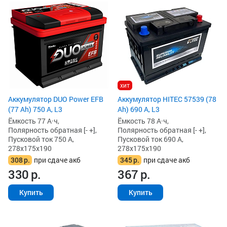
хит
Аккумулятор DUO Power EFB
Аккумулятор HITEC 57539 (78
(77 Ah) 750 А, L3
Ah) 690 А, L3
Ёмкость 77 А·ч,
Ёмкость 78 А·ч,
Полярность обратная [- +],
Полярность обратная [- +],
Пусковой ток 750 А,
Пусковой ток 690 А,
278x175x190
278x175x190
308
р.
при сдаче акб
345
р.
при сдаче акб
330
р.
367
р.
Купить
Купить