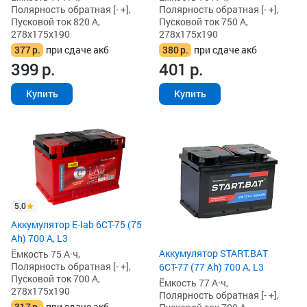
Полярность обратная [- +],
Полярность обратная [- +],
Пусковой ток 820 А,
Пусковой ток 750 А,
278x175x190
278x175x190
377
р.
при сдаче акб
380
р.
при сдаче акб
399
р.
401
р.
Купить
Купить
5.0
Аккумулятор E-lab 6СТ-75 (75
Ah) 700 А, L3
Аккумулятор START.BAT
Ёмкость 75 А·ч,
Полярность обратная [- +],
6СТ-77 (77 Ah) 700 А, L3
Пусковой ток 700 А,
Ёмкость 77 А·ч,
278x175x190
Полярность обратная [- +],
317
р.
при сдаче акб