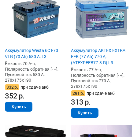
Аккумулятор Westa 6СТ-70
Аккумулятор AKTEX EXTRA
VLR (70 Ah) 680 А, L3
EFB (77 Ah) 770 А,
(ATEXPEFB77-3-R) L3
Ёмкость 70 А·ч,
Полярность обратная [- +],
Ёмкость 77 А·ч,
Пусковой ток 680 А,
Полярность обратная [- +],
278x175x190
Пусковой ток 770 А,
278x175x190
332
р.
при сдаче акб
291
р.
при сдаче акб
352
р.
313
р.
Купить
Купить