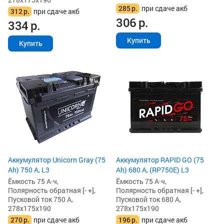
285
р.
при сдаче акб
312
р.
при сдаче акб
306
р.
334
р.
Купить
Купить
Аккумулятор Unicorn Gray (75
Аккумулятор RAPID GO (75
Ah) 750 А, L3
Ah) 680 А, (RP750E) L3
Ёмкость 75 А·ч,
Ёмкость 75 А·ч,
Полярность обратная [- +],
Полярность обратная [- +],
Пусковой ток 750 А,
Пусковой ток 680 А,
278x175x190
278x175x190
270
р.
при сдаче акб
196
р.
при сдаче акб