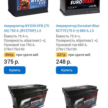
Аккумулятор BYZON EFB (75
Аккумулятор Eurostart Blue
Ah) 750 А, (BYZ750F) L3
6CT-75 (75 А·ч) 680 А, L3
Ёмкость 75 А·ч,
Ёмкость 75 А·ч,
Полярность обратная [- +],
Полярность обратная [- +],
Пусковой ток 750 А,
Пусковой ток 680 А,
278x175x190
278x175x190
354
р.
при сдаче акб
227
р.
при сдаче акб
375
р.
248
р.
Купить
Купить