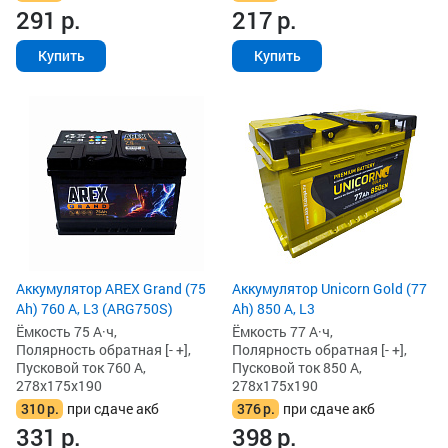
291
р.
217
р.
Купить
Купить
Аккумулятор AREX Grand (75
Аккумулятор Unicorn Gold (77
Ah) 760 А, L3 (ARG750S)
Ah) 850 А, L3
Ёмкость 75 А·ч,
Ёмкость 77 А·ч,
Полярность обратная [- +],
Полярность обратная [- +],
Пусковой ток 760 А,
Пусковой ток 850 А,
278x175x190
278x175x190
310
р.
при сдаче акб
376
р.
при сдаче акб
331
р.
398
р.