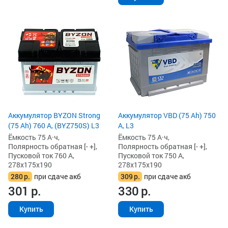
Аккумулятор BYZON Strong
Аккумулятор VBD (75 Ah) 750
(75 Ah) 760 А, (BYZ750S) L3
А, L3
Ёмкость 75 А·ч,
Ёмкость 75 А·ч,
Полярность обратная [- +],
Полярность обратная [- +],
Пусковой ток 760 А,
Пусковой ток 750 А,
278x175x190
278x175x190
280
р.
при сдаче акб
309
р.
при сдаче акб
301
р.
330
р.
Купить
Купить