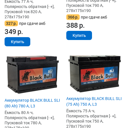
Полярность обратная [- +],
Ёмкость 77 А·ч,
Пусковой ток 790 А,
Полярность обратная [- +],
278x175x190
Пусковой ток 820 А,
278x175x190
366
р.
при сдаче акб
327
р.
при сдаче акб
388
р.
349
р.
Купить
Купить
Аккумулятор BLACK BULL SLI
Аккумулятор BLACK BULL SLI
(75 Ah) 750 А, L3
(80 Ah) 780 А, L3
Ёмкость 75 А·ч,
Ёмкость 80 А·ч,
Полярность обратная [- +],
Полярность обратная [- +],
Пусковой ток 750 А,
Пусковой ток 780 А,
278x175x190
278x175x190