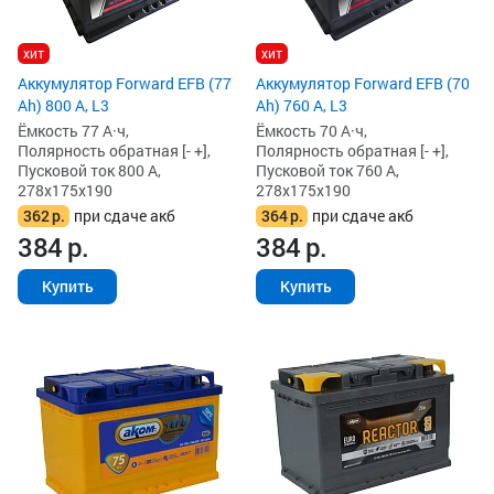
хит
хит
Аккумулятор Forward EFB (77
Аккумулятор Forward EFB (70
Ah) 800 А, L3
Ah) 760 А, L3
Ёмкость 77 А·ч,
Ёмкость 70 А·ч,
Полярность обратная [- +],
Полярность обратная [- +],
Пусковой ток 800 А,
Пусковой ток 760 А,
278x175x190
278x175x190
362
р.
при сдаче акб
364
р.
при сдаче акб
384
р.
384
р.
Купить
Купить