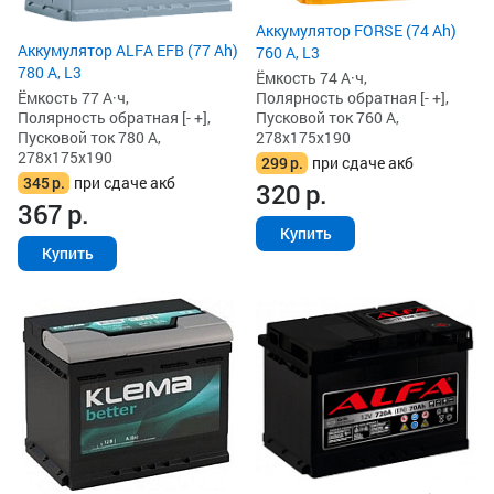
Аккумулятор FORSE (74 Ah)
Аккумулятор ALFA EFB (77 Ah)
760 А, L3
780 А, L3
Ёмкость 74 А·ч,
Ёмкость 77 А·ч,
Полярность обратная [- +],
Полярность обратная [- +],
Пусковой ток 760 А,
Пусковой ток 780 А,
278x175x190
278x175x190
299
р.
при сдаче акб
345
р.
при сдаче акб
320
р.
367
р.
Купить
Купить