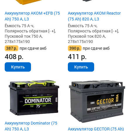
Аккумулятор AKOM +EFB (75
Аккумулятор AKOM Reactor
Ah) 750 А, L3
(75 Ah) 820 А, L3
Ёмкость 75 А·ч,
Ёмкость 75 А·ч,
Полярность обратная [- +],
Полярность обратная [- +],
Пусковой ток 750 А,
Пусковой ток 820 А,
278x175x190
278x175x190
387
р.
при сдаче акб
390
р.
при сдаче акб
408
р.
411
р.
Купить
Купить
Аккумулятор Dominator (75
Ah) 750 А, L3
Аккумулятор GECTOR (75 Ah)