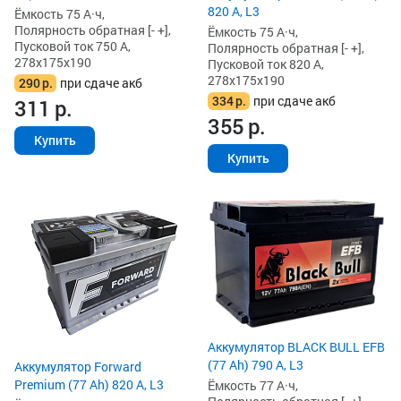
820 А, L3
Ёмкость 75 А·ч,
Полярность обратная [- +],
Ёмкость 75 А·ч,
Пусковой ток 750 А,
Полярность обратная [- +],
278x175x190
Пусковой ток 820 А,
278x175x190
290
р.
при сдаче акб
334
р.
при сдаче акб
311
р.
355
р.
Купить
Купить
Аккумулятор BLACK BULL EFB
(77 Ah) 790 А, L3
Аккумулятор Forward
Premium (77 Ah) 820 А, L3
Ёмкость 77 А·ч,