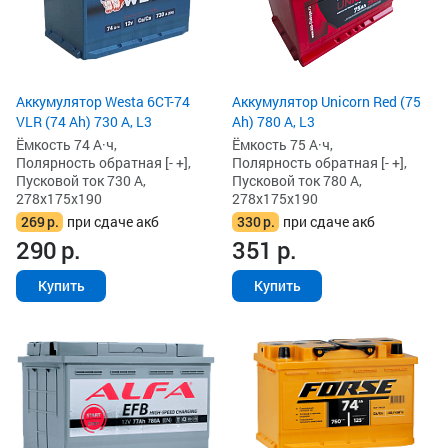
Аккумулятор Westa 6СТ-74
Аккумулятор Unicorn Red (75
VLR (74 Ah) 730 А, L3
Ah) 780 А, L3
Ёмкость 74 А·ч,
Ёмкость 75 А·ч,
Полярность обратная [- +],
Полярность обратная [- +],
Пусковой ток 730 А,
Пусковой ток 780 А,
278x175x190
278x175x190
269
р.
при сдаче акб
330
р.
при сдаче акб
290
р.
351
р.
Купить
Купить