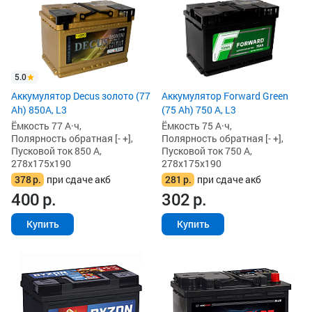
5.0
Аккумулятор Decus золото (77
Аккумулятор Forward Green
Ah) 850А, L3
(75 Ah) 750 А, L3
Ёмкость 77 А·ч,
Ёмкость 75 А·ч,
Полярность обратная [- +],
Полярность обратная [- +],
Пусковой ток 850 А,
Пусковой ток 750 А,
278x175x190
278x175x190
378
р.
при сдаче акб
281
р.
при сдаче акб
400
р.
302
р.
Купить
Купить