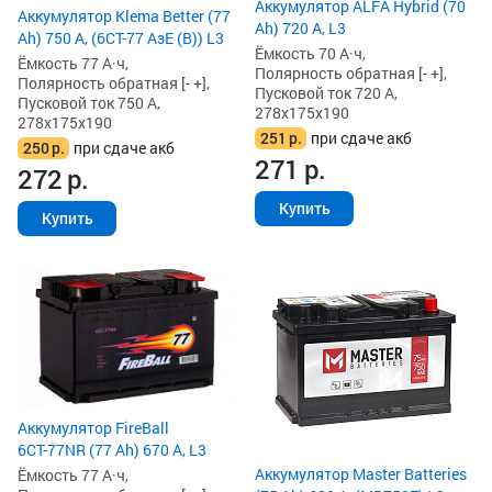
Аккумулятор ALFA Hybrid (70
Аккумулятор Klema Better (77
Ah) 720 А, L3
Ah) 750 А, (6СТ-77 АзЕ (B)) L3
Ёмкость 70 А·ч,
Ёмкость 77 А·ч,
Полярность обратная [- +],
Полярность обратная [- +],
Пусковой ток 720 А,
Пусковой ток 750 А,
278x175x190
278x175x190
251
р.
при сдаче акб
250
р.
при сдаче акб
271
р.
272
р.
Купить
Купить
Аккумулятор FireBall
6СТ-77NR (77 Ah) 670 А, L3
Аккумулятор Master Batteries
Ёмкость 77 А·ч,