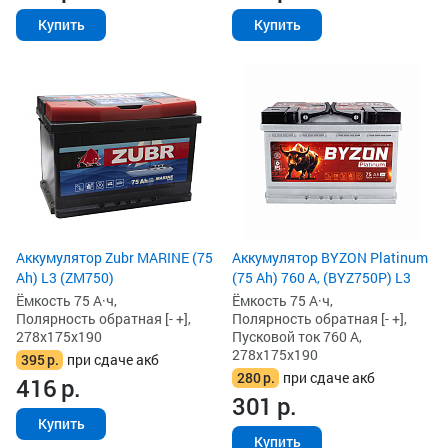
Купить
Купить
Аккумулятор Zubr MARINE (75
Аккумулятор BYZON Platinum
Ah) L3 (ZM750)
(75 Ah) 760 А, (BYZ750P) L3
Ёмкость 75 А·ч,
Ёмкость 75 А·ч,
Полярность обратная [- +],
Полярность обратная [- +],
278x175x190
Пусковой ток 760 А,
278x175x190
395
р.
при сдаче акб
280
р.
при сдаче акб
416
р.
301
р.
Купить
Купить