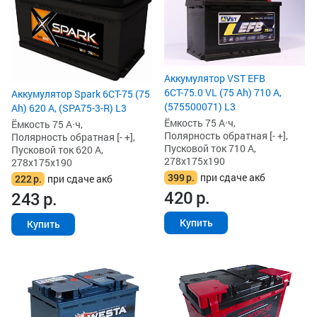
Аккумулятор VST EFB
6СТ-75.0 VL (75 Ah) 710 А,
Аккумулятор Spark 6СТ-75 (75
(575500071) L3
Ah) 620 А, (SPA75-3-R) L3
Ёмкость 75 А·ч,
Ёмкость 75 А·ч,
Полярность обратная [- +],
Полярность обратная [- +],
Пусковой ток 710 А,
Пусковой ток 620 А,
278x175x190
278x175x190
399
р.
при сдаче акб
222
р.
при сдаче акб
420
р.
243
р.
Купить
Купить