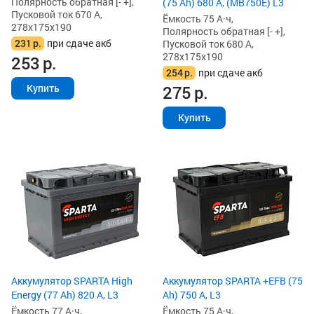
Полярность обратная [- +],
(75 Ah) 680 А, (MB750E) L3
Пусковой ток 670 А,
Ёмкость 75 А·ч,
278x175x190
Полярность обратная [- +],
231
р.
при сдаче акб
Пусковой ток 680 А,
278x175x190
253
р.
254
р.
при сдаче акб
275
р.
Купить
Купить
Аккумулятор SPARTA High
Аккумулятор SPARTA +EFB (75
Energy (77 Ah) 820 А, L3
Ah) 750 А, L3
Ёмкость 77 А·ч,
Ёмкость 75 А·ч,