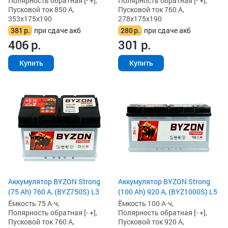
Полярность обратная [- +],
Полярность обратная [- +],
Пусковой ток 850 А,
Пусковой ток 760 А,
353x175x190
278x175x190
381
р.
при сдаче акб
280
р.
при сдаче акб
406
р.
301
р.
Купить
Купить
Аккумулятор BYZON Strong
Аккумулятор BYZON Strong
(75 Ah) 760 А, (BYZ750S) L3
(100 Ah) 920 А, (BYZ1000S) L5
Ёмкость 75 А·ч,
Ёмкость 100 А·ч,
Полярность обратная [- +],
Полярность обратная [- +],
Пусковой ток 760 А,
Пусковой ток 920 А,