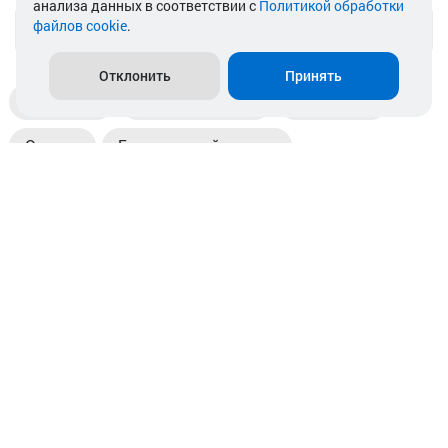
анализа данных в соответствии с
Политикой обработки
файлов cookie
.
info@akkamulik.by
Отклонить
Принять
Доставка
Пункты выдачи
Магазины
Оплата
Безналичный расчет
Прием б/у акб
Информация
Отзывы
Контакты
© 2026. ООО «Аккамулик». 220056, Беларусь, г. Минск,
пр. Независимости, д.199.
УНП 192748524. Зарегистрирован в торговом реестре
№ 369712 от 01.03.2017