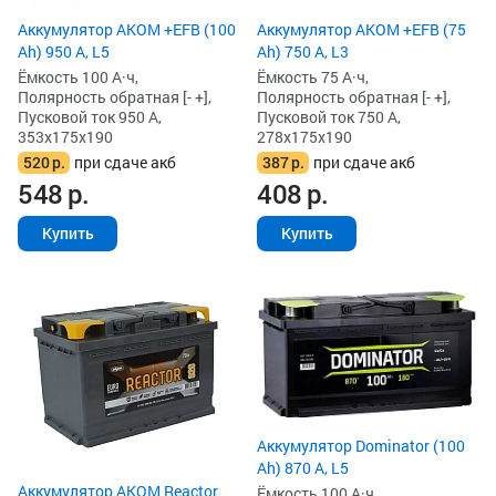
Аккумулятор AKOM +EFB (100
Аккумулятор AKOM +EFB (75
Ah) 950 А, L5
Ah) 750 А, L3
Ёмкость 100 А·ч,
Ёмкость 75 А·ч,
Полярность обратная [- +],
Полярность обратная [- +],
Пусковой ток 950 А,
Пусковой ток 750 А,
353x175x190
278x175x190
520
р.
при сдаче акб
387
р.
при сдаче акб
548
р.
408
р.
Купить
Купить
Аккумулятор Dominator (100
Ah) 870 А, L5
Аккумулятор AKOM Reactor
Ёмкость 100 А·ч,