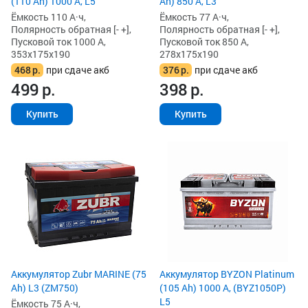
(110 Ah) 1000 А, L5
Ah) 850 А, L3
Ёмкость 110 А·ч,
Ёмкость 77 А·ч,
Полярность обратная [- +],
Полярность обратная [- +],
Пусковой ток 1000 А,
Пусковой ток 850 А,
353x175x190
278x175x190
468
р.
при сдаче акб
376
р.
при сдаче акб
499
р.
398
р.
Купить
Купить
Аккумулятор Zubr MARINE (75
Аккумулятор BYZON Platinum
Ah) L3 (ZM750)
(105 Ah) 1000 А, (BYZ1050P)
L5
Ёмкость 75 А·ч,