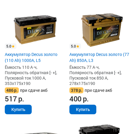
5.0
5.0
Аккумулятор Decus золото
Аккумулятор Decus золото (77
(110 Ah) 1000A, L5
Ah) 850А, L3
Ёмкость 110 А·ч,
Ёмкость 77 А·ч,
Полярность обратная [- +],
Полярность обратная [- +],
Пусковой ток 1000 А,
Пусковой ток 850 А,
353x175x190
278x175x190
486
р.
при сдаче акб
378
р.
при сдаче акб
517
р.
400
р.
Купить
Купить