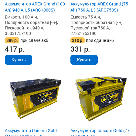
Аккумулятор AREX Grand (100
Аккумулятор AREX Grand (75
Ah) 940 А, L5 (ARG1000S)
Ah) 760 А, L3 (ARG750S)
Ёмкость 100 А·ч,
Ёмкость 75 А·ч,
Полярность обратная [- +],
Полярность обратная [- +],
Пусковой ток 940 А,
Пусковой ток 760 А,
353x175x190
278x175x190
389
р.
при сдаче акб
310
р.
при сдаче акб
417
р.
331
р.
Купить
Купить
Аккумулятор Unicorn Gold
Аккумулятор Unicorn Gold (77