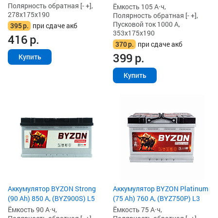
Полярность обратная [- +],
Ёмкость 105 А·ч,
278x175x190
Полярность обратная [- +],
Пусковой ток 1000 А,
395
р.
при сдаче акб
353x175x190
416
р.
370
р.
при сдаче акб
399
р.
Купить
Купить
Аккумулятор BYZON Strong
Аккумулятор BYZON Platinum
(90 Ah) 850 А, (BYZ900S) L5
(75 Ah) 760 А, (BYZ750P) L3
Ёмкость 90 А·ч,
Ёмкость 75 А·ч,