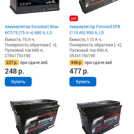
хит
Аккумулятор Eurostart Blue
Аккумулятор Forward EFB
6CT-75 (75 А·ч) 680 А, L3
(110 Ah) 950 А, L5
Ёмкость 75 А·ч,
Ёмкость 110 А·ч,
Полярность обратная [- +],
Полярность обратная [- +],
Пусковой ток 680 А,
Пусковой ток 950 А,
278x175x190
353x175x190
227
р.
при сдаче акб
446
р.
при сдаче акб
248
р.
477
р.
Купить
Купить