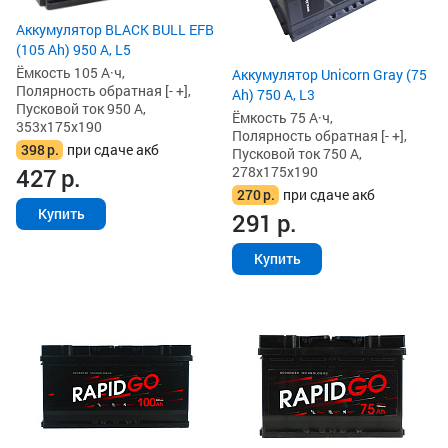
Аккумулятор BLACK BULL EFB
(105 Ah) 950 А, L5
Ёмкость 105 А·ч,
Аккумулятор Unicorn Gray (75
Полярность обратная [- +],
Ah) 750 А, L3
Пусковой ток 950 А,
Ёмкость 75 А·ч,
353x175x190
Полярность обратная [- +],
398
р.
при сдаче акб
Пусковой ток 750 А,
427
р.
278x175x190
270
р.
при сдаче акб
Купить
291
р.
Купить