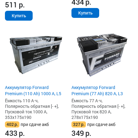
434
р.
511
р.
Купить
Купить
Аккумулятор Forward
Аккумулятор Forward
Premium (110 Ah) 1000 А, L5
Premium (77 Ah) 820 А, L3
Ёмкость 110 А·ч,
Ёмкость 77 А·ч,
Полярность обратная [- +],
Полярность обратная [- +],
Пусковой ток 1000 А,
Пусковой ток 820 А,
353x175x190
278x175x190
402
р.
при сдаче акб
327
р.
при сдаче акб
433
р.
349
р.