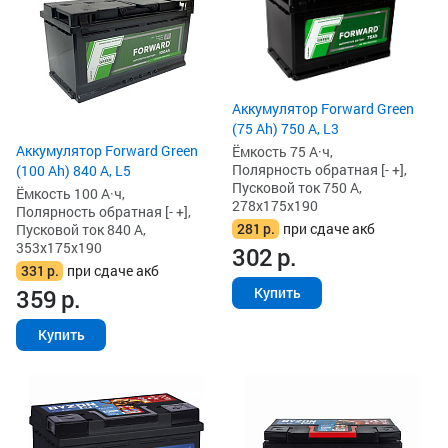
Аккумулятор Forward Green
(75 Ah) 750 А, L3
Аккумулятор Forward Green
Ёмкость 75 А·ч,
Полярность обратная [- +],
(100 Ah) 840 А, L5
Пусковой ток 750 А,
Ёмкость 100 А·ч,
278x175x190
Полярность обратная [- +],
281
р.
при сдаче акб
Пусковой ток 840 А,
353x175x190
302
р.
331
р.
при сдаче акб
Купить
359
р.
Купить