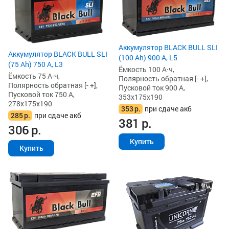
Аккумулятор BLACK BULL SLI
Аккумулятор BLACK BULL SLI
(100 Ah) 900 А, L5
(75 Ah) 750 А, L3
Ёмкость 100 А·ч,
Ёмкость 75 А·ч,
Полярность обратная [- +],
Полярность обратная [- +],
Пусковой ток 900 А,
Пусковой ток 750 А,
353x175x190
278x175x190
353
р.
при сдаче акб
285
р.
при сдаче акб
381
р.
306
р.
Купить
Купить