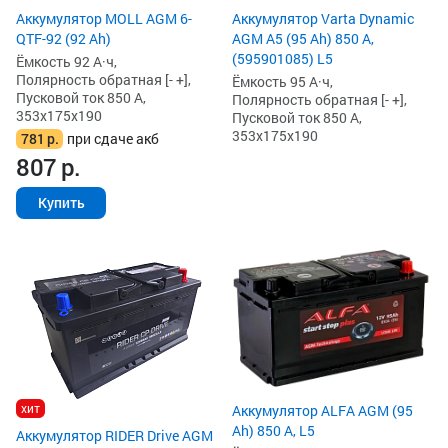
Аккумулятор MOLL AGM 6-
Аккумулятор Varta Dynamic
QTF-92 (92 Ah)
AGM A5 (95 Ah) 850 А,
(595901085) L5
Ёмкость 92 А·ч,
Полярность обратная [- +],
Ёмкость 95 А·ч,
Пусковой ток 850 А,
Полярность обратная [- +],
353x175x190
Пусковой ток 850 А,
353x175x190
781
р.
при сдаче акб
807
р.
Купить
хит
Аккумулятор ALFA AGM (95
Ah) 850 А, L5
Аккумулятор RIDER Drive AGM