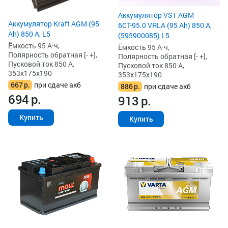
Аккумулятор VST AGM
Аккумулятор Kraft AGM (95
6СТ-95.0 VRLA (95 Ah) 850 А,
Ah) 850 А, L5
(595900085) L5
Ёмкость 95 А·ч,
Ёмкость 95 А·ч,
Полярность обратная [- +],
Полярность обратная [- +],
Пусковой ток 850 А,
Пусковой ток 850 А,
353x175x190
353x175x190
667
р.
при сдаче акб
886
р.
при сдаче акб
694
р.
913
р.
Купить
Купить