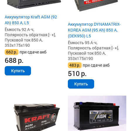
Аккумулятор Kraft AGM (92
Ah) 850 А, L5
Аккумулятор DYNAMATRIX-
Ёмкость 92 А·ч,
KOREA AGM (95 Ah) 850 А,
Полярность обратная [- +],
(DEK950) L5
Пусковой ток 850 А,
Ёмкость 95 А·ч,
353x175x190
Полярность обратная [- +],
662
р.
при сдаче акб
Пусковой ток 850 А,
353x175x190
688
р.
483
р.
при сдаче акб
Купить
510
р.
Купить