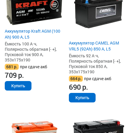
Аккумулятор Kraft AGM (100
Ah) 900 А, L5
Аккумулятор CAMEL AGM
Ёмкость 100 А·ч,
VRL5 (92Ah) 850 А, L5
Полярность обратная [- +],
Пусковой ток 900 А,
Ёмкость 92 А·ч,
353x175x190
Полярность обратная [- +],
Пусковой ток 850 А,
681
р.
при сдаче акб
353x175x190
709
р.
664
р.
при сдаче акб
690
р.
Купить
Купить