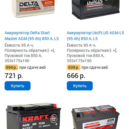
Аккумулятор Delta Start
Аккумулятор UniPLUS AGM-L5
Master AGM (95 Ah) 850 А, L5
(95 Ah) 850 А, L5
Ёмкость 95 А·ч,
Ёмкость 95 А·ч,
Полярность обратная [- +],
Полярность обратная [- +],
Пусковой ток 850 А,
Пусковой ток 850 А,
353x175x190
353x175x190
694
р.
при сдаче акб
639
р.
при сдаче акб
721
р.
666
р.
Купить
Купить