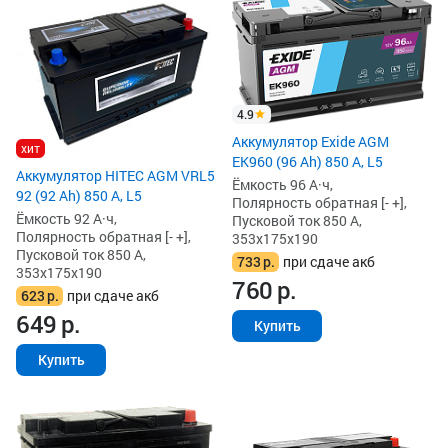
4.9
Аккумулятор Exide AGM
хит
EK960 (96 Ah) 850 А, L5
Аккумулятор HITEC AGM VRL5
Ёмкость 96 А·ч,
92 (92 Ah) 850 А, L5
Полярность обратная [- +],
Ёмкость 92 А·ч,
Пусковой ток 850 А,
Полярность обратная [- +],
353x175x190
Пусковой ток 850 А,
733
р.
при сдаче акб
353x175x190
760
р.
623
р.
при сдаче акб
649
р.
Купить
Купить