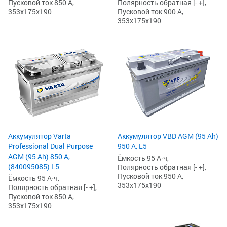
Полярность обратная [- +],
Пусковой ток 850 А,
Пусковой ток 900 А,
353x175x190
353x175x190
Аккумулятор Varta
Аккумулятор VBD AGM (95 Ah)
Professional Dual Purpose
950 А, L5
AGM (95 Ah) 850 А,
Ёмкость 95 А·ч,
(840095085) L5
Полярность обратная [- +],
Пусковой ток 950 А,
Ёмкость 95 А·ч,
353x175x190
Полярность обратная [- +],
Пусковой ток 850 А,
353x175x190