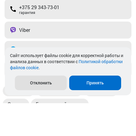
+375 29 343-73-01
гарантия
Viber
Telegram
Cайт использует файлы cookie для корректной работы и
анализа данных в соответствии с
Политикой обработки
файлов cookie
.
info@akkamulik.by
Отклонить
Принять
Доставка
Пункты выдачи
Магазины
Оплата
Безналичный расчет
Прием б/у акб
Информация
Отзывы
Контакты