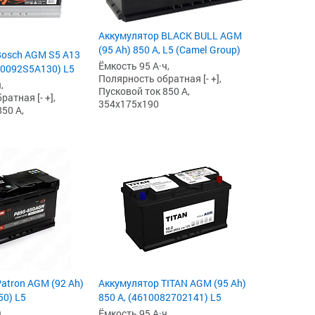
Аккумулятор BLACK BULL AGM
(95 Ah) 850 А, L5 (Camel Group)
Bosch AGM S5 А13
Ёмкость 95 А·ч,
 (0092S5A130) L5
Полярность обратная [- +],
,
Пусковой ток 850 А,
атная [- +],
354x175x190
50 А,
atron AGM (92 Ah)
Аккумулятор TITAN AGM (95 Ah)
50) L5
850 А, (4610082702141) L5
,
Ёмкость 95 А·ч,