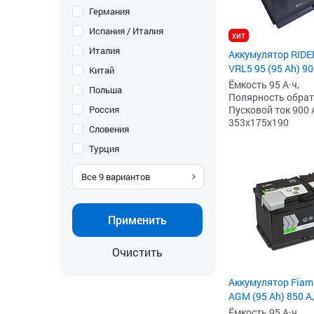
Германия
Испания / Италия
хит
Италия
Аккумулятор RIDE
VRL5 95 (95 Ah) 90
Китай
Ёмкость 95 А·ч,
Польша
Полярность обратна
Россия
Пусковой ток 900 
353x175x190
Словения
Турция
Все
9
вариантов
Применить
Очистить
Аккумулятор Fiam
AGM (95 Ah) 850 A,
Ёмкость 95 А·ч,