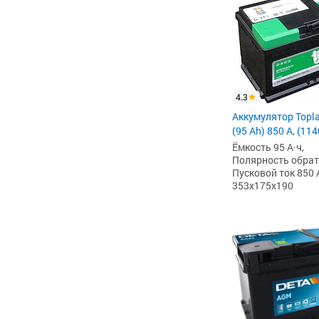
4.3
Аккумулятор Topl
(95 Ah) 850 А, (11
Ёмкость 95 А·ч,
Полярность обратна
Пусковой ток 850 
353x175x190