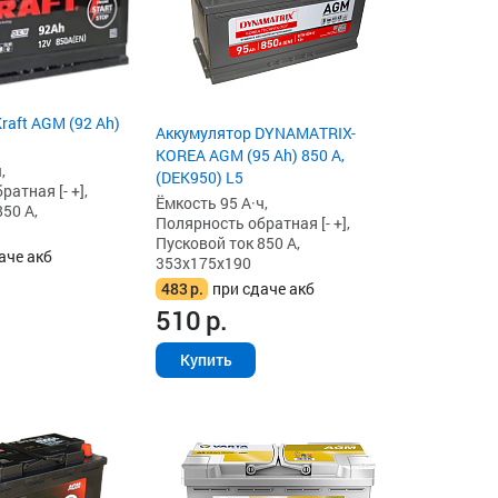
raft AGM (92 Ah)
Аккумулятор DYNAMATRIX-
KOREA AGM (95 Ah) 850 А,
,
(DEK950) L5
атная [- +],
Ёмкость 95 А·ч,
50 А,
Полярность обратная [- +],
Пусковой ток 850 А,
аче акб
353x175x190
483
р.
при сдаче акб
510
р.
Купить