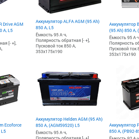
Аккумулятор ALFA AGM (95 Ah)
R Drive AGM
Аккумулятор 
850 А, L5
0 А, L5
(95 Ah) 850 А,
Ёмкость 95 А·ч,
Ёмкость 95 А·ч
Полярность обратная [- +],
я [- +],
Полярность обр
Пусковой ток 850 А,
А,
Пусковой ток 8
353x175x190
353x175x190
Аккумулятор Helden AGM (95 Ah)
m Ecoforce
Аккумулятор P
850 А, (AGM59520) L5
 L5
850 А, (PB92-8
Ёмкость 95 А·ч,
Полярность обратная [- +],
Ёмкость 92 А·ч