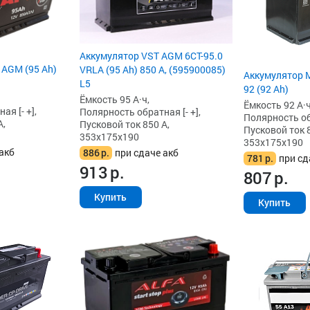
Аккумулятор VST AGM 6СТ-95.0
 AGM (95 Ah)
VRLA (95 Ah) 850 А, (595900085)
Аккумулятор 
L5
92 (92 Ah)
Ёмкость 95 А·ч,
Ёмкость 92 А·ч
я [- +],
Полярность обратная [- +],
Полярность обр
А,
Пусковой ток 850 А,
Пусковой ток 8
353x175x190
353x175x190
акб
886
р.
при сдаче акб
781
р.
при сд
913
р.
807
р.
Купить
Купить