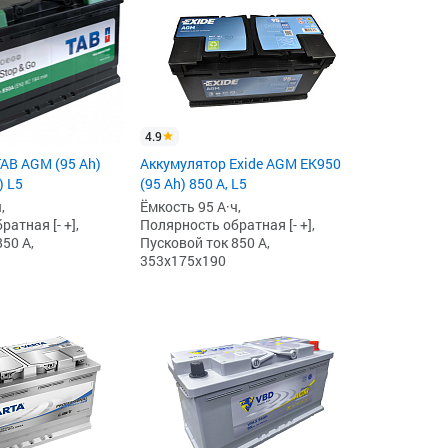
4.9
AB AGM (95 Ah)
Аккумулятор Exide AGM EK950
) L5
(95 Ah) 850 А, L5
,
Ёмкость 95 А·ч,
атная [- +],
Полярность обратная [- +],
50 А,
Пусковой ток 850 А,
353x175x190