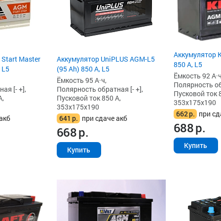
Аккумулятор K
 Start Master
Аккумулятор UniPLUS AGM-L5
850 А, L5
 L5
(95 Ah) 850 А, L5
Ёмкость 92 А·ч
Ёмкость 95 А·ч,
Полярность обр
я [- +],
Полярность обратная [- +],
Пусковой ток 8
А,
Пусковой ток 850 А,
353x175x190
353x175x190
662
р.
при сд
акб
641
р.
при сдаче акб
688
р.
668
р.
Купить
Купить