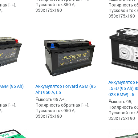
Пусковой ток 850 А,
я [- +],
Полярность обр
353x175x190
А,
Пусковой ток 8
353x175x190
Аккумулятор 
AGM (95 Ah)
Аккумулятор Forvard AGM (95
L5EU (95 Ah) 85
Ah) 950 А, L5
023 BMW) L5
Ёмкость 95 А·ч,
Ёмкость 95,
я [- +],
Полярность обратная [- +],
Полярность обр
А,
Пусковой ток 950 А,
Пусковой ток 8
353x175x190
353x175x190