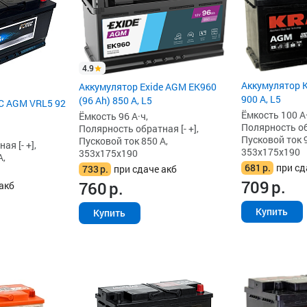
4.9
Аккумулятор K
Аккумулятор Exide AGM EK960
900 А, L5
(96 Ah) 850 А, L5
C AGM VRL5 92
Ёмкость 100 А·
Ёмкость 96 А·ч,
Полярность обр
Полярность обратная [- +],
Пусковой ток 9
Пусковой ток 850 А,
я [- +],
353x175x190
353x175x190
А,
681
р.
при сд
733
р.
при сдаче акб
709
р.
760
р.
акб
Купить
Купить