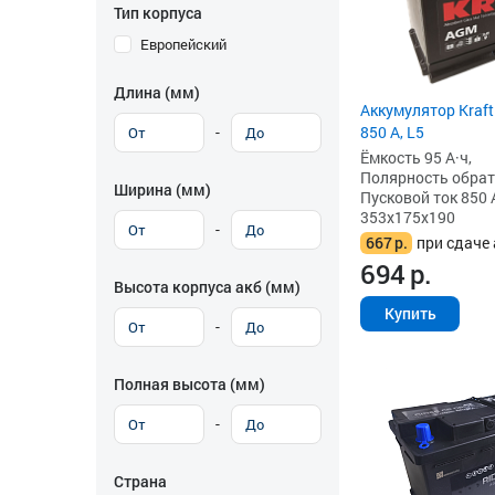
Тип корпуса
Европейский
Длина (мм)
Аккумулятор Kraft
850 А, L5
-
Ёмкость 95 А·ч,
Полярность обратна
Ширина (мм)
Пусковой ток 850 
353x175x190
-
667
р.
при сдаче 
694
р.
Высота корпуса акб (мм)
Купить
-
Полная высота (мм)
-
Страна