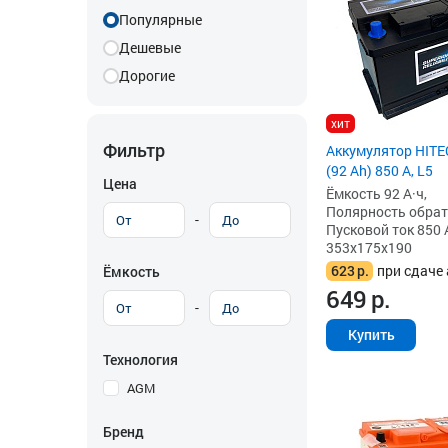
Популярные
Дешевые
Дорогие
хит
Фильтр
Аккумулятор HITE
(92 Ah) 850 А, L5
Цена
Ёмкость 92 А·ч,
Полярность обратна
-
Пусковой ток 850 
353x175x190
623
р.
при сдаче 
Ёмкость
649
р.
-
Купить
Технология
AGM
Бренд