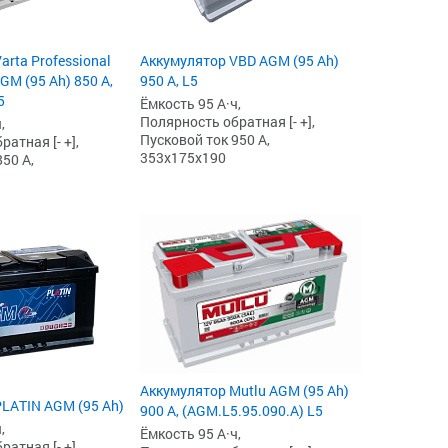
arta Professional
Аккумулятор VBD AGM (95 Ah)
GM (95 Ah) 850 А,
950 А, L5
5
Ёмкость 95 А·ч,
Полярность обратная [- +],
,
Пусковой ток 950 А,
атная [- +],
353x175x190
50 А,
Аккумулятор Mutlu AGM (95 Ah)
LATIN AGM (95 Ah)
900 А, (AGM.L5.95.090.A) L5
,
Ёмкость 95 А·ч,
атная [- +],