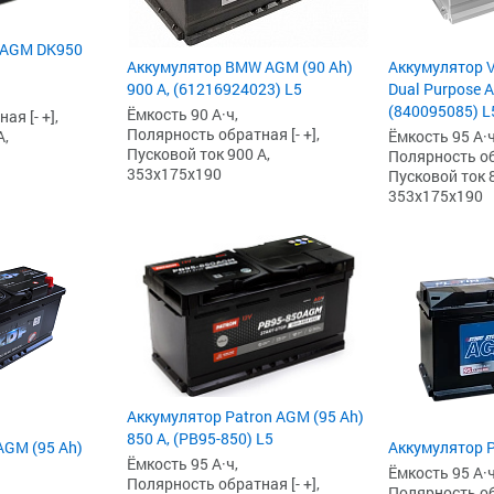
 AGM DK950
Аккумулятор BMW AGM (90 Ah)
Аккумулятор V
900 А, (61216924023) L5
Dual Purpose A
(840095085) L
Ёмкость 90 А·ч,
я [- +],
Полярность обратная [- +],
А,
Ёмкость 95 А·ч
Пусковой ток 900 А,
Полярность обр
353x175x190
Пусковой ток 8
353x175x190
Аккумулятор Patron AGM (95 Ah)
850 А, (PB95-850) L5
AGM (95 Ah)
Аккумулятор P
Ёмкость 95 А·ч,
Ёмкость 95 А·ч
Полярность обратная [- +],
Полярность обр