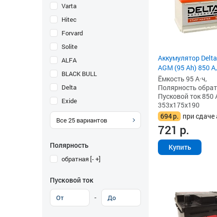
Varta
Hitec
Forvard
Solite
Аккумулятор Delta
ALFA
AGM (95 Ah) 850 А,
BLACK BULL
Ёмкость 95 А·ч,
Delta
Полярность обратна
Пусковой ток 850 
Exide
353x175x190
694
р.
при сдаче 
Все
25
вариантов
721
р.
Полярность
Купить
обратная [- +]
Пусковой ток
-