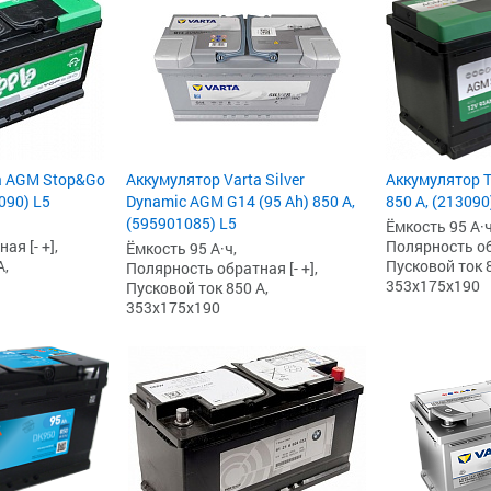
Аккумулятор T
a AGM Stop&Go
Аккумулятор Varta Silver
850 А, (213090
4090) L5
Dynamic AGM G14 (95 Ah) 850 А,
(595901085) L5
Ёмкость 95 А·ч
Полярность обр
я [- +],
Ёмкость 95 А·ч,
Пусковой ток 8
А,
Полярность обратная [- +],
353x175x190
Пусковой ток 850 А,
353x175x190