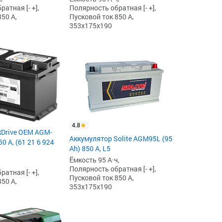
атная [- +],
Полярность обратная [- +],
50 А,
Пусковой ток 850 А,
353x175x190
4.8
RDrive OEM AGM-
Аккумулятор Solite AGM95L (95
0 А, (61 21 6 924
Ah) 850 А, L5
Ёмкость 95 А·ч,
Полярность обратная [- +],
атная [- +],
Пусковой ток 850 А,
50 А,
353x175x190