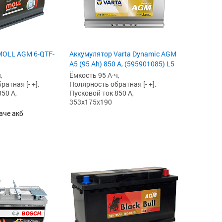
MOLL AGM 6-QTF-
Аккумулятор Varta Dynamic AGM
A5 (95 Ah) 850 А, (595901085) L5
,
Ёмкость 95 А·ч,
атная [- +],
Полярность обратная [- +],
50 А,
Пусковой ток 850 А,
353x175x190
аче акб