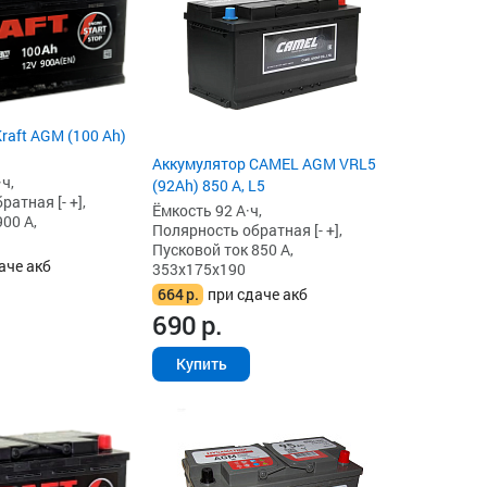
raft AGM (100 Ah)
Аккумулятор CAMEL AGM VRL5
ч,
(92Ah) 850 А, L5
атная [- +],
Ёмкость 92 А·ч,
00 А,
Полярность обратная [- +],
Пусковой ток 850 А,
аче акб
353x175x190
664
р.
при сдаче акб
690
р.
Купить