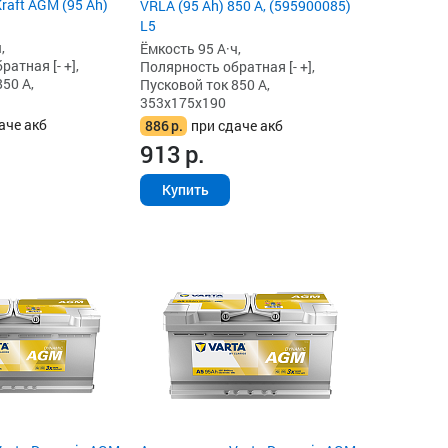
raft AGM (95 Ah)
VRLA (95 Ah) 850 А, (595900085)
L5
,
Ёмкость 95 А·ч,
атная [- +],
Полярность обратная [- +],
50 А,
Пусковой ток 850 А,
353x175x190
аче акб
886
р.
при сдаче акб
913
р.
Купить