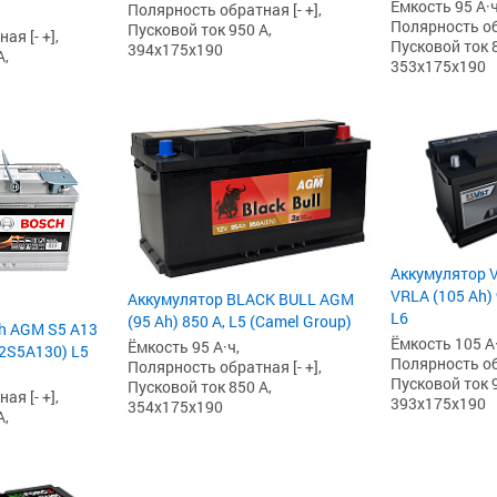
Ёмкость 95 А·ч
Полярность обратная [- +],
Полярность обр
Пусковой ток 950 А,
я [- +],
Пусковой ток 8
394x175x190
А,
353x175x190
Аккумулятор V
VRLA (105 Ah) 
Аккумулятор BLACK BULL AGM
L6
(95 Ah) 850 А, L5 (Camel Group)
h AGM S5 А13
Ёмкость 105 А·
Ёмкость 95 А·ч,
92S5A130) L5
Полярность обр
Полярность обратная [- +],
Пусковой ток 9
Пусковой ток 850 А,
я [- +],
393x175x190
354x175x190
А,