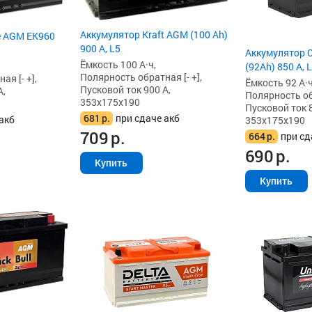
Аккумулятор Kraft AGM (100 Ah)
e AGM EK960
900 А, L5
Аккумулятор 
Ёмкость 100 А·ч,
(92Ah) 850 А, 
Полярность обратная [- +],
я [- +],
Ёмкость 92 А·ч
Пусковой ток 900 А,
А,
Полярность обр
353x175x190
Пусковой ток 8
681
р.
при сдаче акб
акб
353x175x190
709
р.
664
р.
при сд
690
р.
Купить
Купить