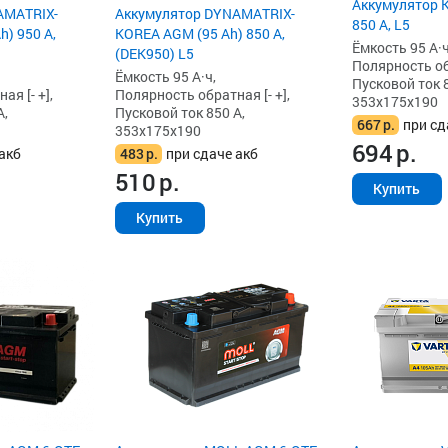
Аккумулятор K
AMATRIX-
Аккумулятор DYNAMATRIX-
850 А, L5
) 950 А,
KOREA AGM (95 Ah) 850 А,
Ёмкость 95 А·ч
(DEK950) L5
Полярность обр
Ёмкость 95 А·ч,
Пусковой ток 8
я [- +],
Полярность обратная [- +],
353x175x190
А,
Пусковой ток 850 А,
667
р.
при сд
353x175x190
694
р.
акб
483
р.
при сдаче акб
510
р.
Купить
Купить