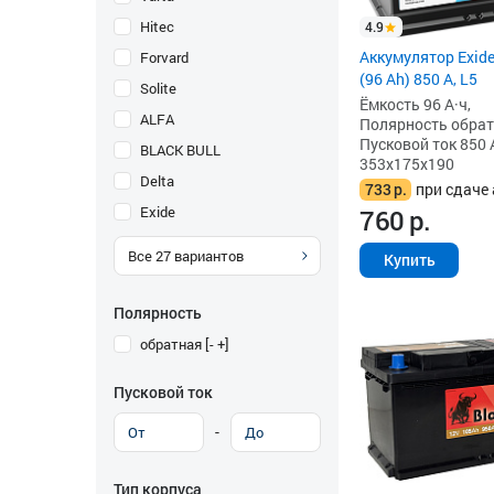
Hitec
4.9
Аккумулятор Exid
Forvard
(96 Ah) 850 А, L5
Solite
Ёмкость 96 А·ч,
ALFA
Полярность обратна
Пусковой ток 850 
BLACK BULL
353x175x190
Delta
733
р.
при сдаче 
Exide
760
р.
Все
27
вариантов
Купить
Полярность
обратная [- +]
Пусковой ток
-
Тип корпуса