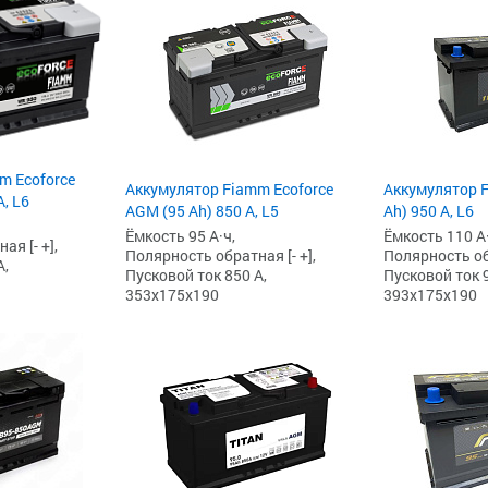
m Ecoforce
Аккумулятор Fiamm Ecoforce
Аккумулятор F
, L6
AGM (95 Ah) 850 A, L5
Ah) 950 А, L6
Ёмкость 95 А·ч,
Ёмкость 110 А·
я [- +],
Полярность обратная [- +],
Полярность обр
А,
Пусковой ток 850 А,
Пусковой ток 9
353x175x190
393x175x190