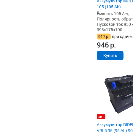
Аккумулятор MOL
105 (105 Ah)
Ёмкость 105 А·ч,
Полярность обратна
Пусковой ток 950 
393x175x190
917
р.
при сдаче 
946
р.
Купить
хит
Аккумулятор RIDE
VRL5 95 (95 Ah) 90