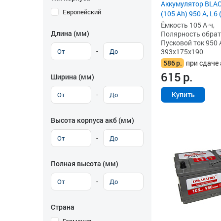
Аккумулятор BLA
Европейский
(105 Ah) 950 А, L6
Ёмкость 105 А·ч,
Длина (мм)
Полярность обратна
Пусковой ток 950 
-
393x175x190
586
р.
при сдаче 
615
р.
Ширина (мм)
-
Купить
Высота корпуса акб (мм)
-
Полная высота (мм)
-
Страна