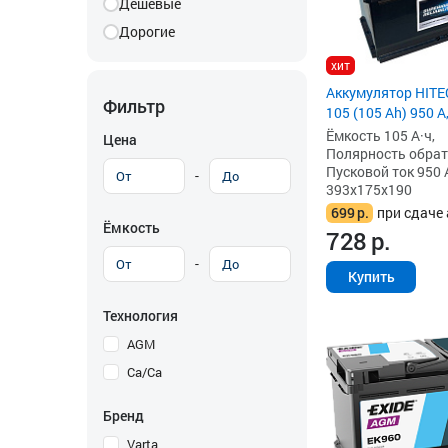
Дешевые
Дорогие
хит
Аккумулятор HIT
Фильтр
105 (105 Ah) 950 А
Ёмкость 105 А·ч,
Цена
Полярность обратна
Пусковой ток 950 
-
393x175x190
699
р.
при сдаче 
Ёмкость
728
р.
-
Купить
Технология
AGM
Ca/Ca
Бренд
Varta