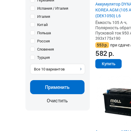
Германия
Аккумулятор DYN
Испания / Италия
KOREA AGM (105 Ah
(DEK1050) L6
Италия
Ёмкость 105 А·ч,
Китай
Полярность обратна
Польша
Пусковой ток 950 
393x175x190
Россия
553
р.
при сдаче 
Словения
582
р.
Турция
Купить
Все
10
вариантов
Применить
Очистить