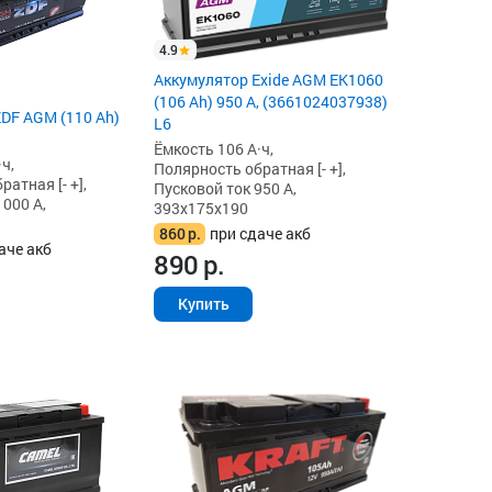
4.9
Аккумулятор Exide AGM EK1060
(106 Ah) 950 А, (3661024037938)
DF AGM (110 Ah)
L6
Ёмкость 106 А·ч,
ч,
Полярность обратная [- +],
атная [- +],
Пусковой ток 950 А,
1000 А,
393x175x190
860
р.
при сдаче акб
аче акб
890
р.
Купить