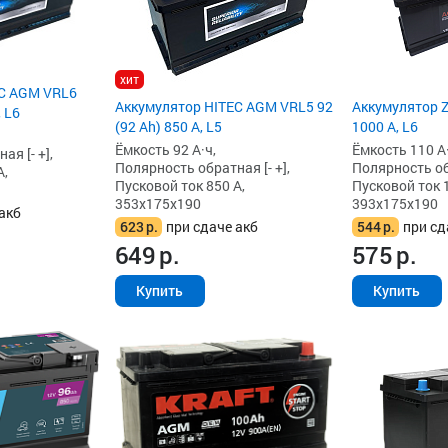
хит
EC AGM VRL6
Аккумулятор HITEC AGM VRL5 92
Аккумулятор Z
, L6
(92 Ah) 850 А, L5
1000 А, L6
Ёмкость 92 А·ч,
Ёмкость 110 А·
я [- +],
Полярность обратная [- +],
Полярность обр
А,
Пусковой ток 850 А,
Пусковой ток 
353x175x190
393x175x190
акб
623
р.
при сдаче акб
544
р.
при сд
649
р.
575
р.
Купить
Купить