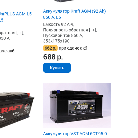
Аккумулятор Kraft AGM (92 Ah)
UniPLUS AGM-L5
850 А, L5
L5
Ёмкость 92 А·ч,
,
Полярность обратная [- +],
атная [- +],
Пусковой ток 850 А,
50 А,
353x175x190
662
р.
при сдаче акб
аче акб
688
р.
Купить
Аккумулятор VST AGM 6СТ-95.0