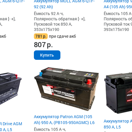
L AGM 6-QTF-
Аккумулятор MOLL AGM 6-QTF-
Аккумулятор 
92 (92 Ah)
A4 (105 Ah) 95
Ёмкость 92 А·ч,
Ёмкость 105 А·
я [- +],
Полярность обратная [- +],
Полярность обр
А,
Пусковой ток 850 А,
Пусковой ток 9
353x175x190
393x175x190
акб
781
р.
при сдаче акб
807
р.
Купить
Аккумулятор Patron AGM (105
Аккумулятор A
Ah) 950 А, (PB105-950AGMC) L6
R Drive AGM
850 А, L5
Ёмкость 105 А·ч,
0 А, L5