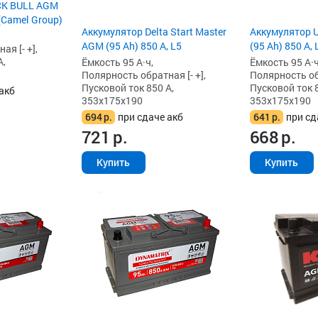
CK BULL AGM
 (Camel Group)
Аккумулятор Delta Start Master
Аккумулятор 
AGM (95 Ah) 850 А, L5
(95 Ah) 850 А, 
я [- +],
А,
Ёмкость 95 А·ч,
Ёмкость 95 А·ч
Полярность обратная [- +],
Полярность обр
Пусковой ток 850 А,
Пусковой ток 8
акб
353x175x190
353x175x190
694
р.
при сдаче акб
641
р.
при сд
721
р.
668
р.
Купить
Купить