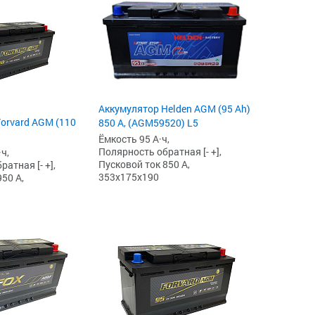
Аккумулятор Helden AGM (95 Ah)
orvard AGM (110
850 А, (AGM59520) L5
Ёмкость 95 А·ч,
Полярность обратная [- +],
ч,
Пусковой ток 850 А,
атная [- +],
353x175x190
50 А,