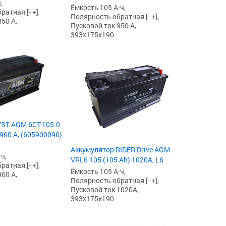
,
Ёмкость 105 А·ч,
атная [- +],
Полярность обратная [- +],
50 А,
Пусковой ток 950 А,
393x175x190
ST AGM 6СТ-105.0
960 А, (605900096)
Аккумулятор RIDER Drive AGM
ч,
VRL6 105 (105 Ah) 1020А, L6
атная [- +],
Ёмкость 105 А·ч,
60 А,
Полярность обратная [- +],
Пусковой ток 1020А,
393x175x190