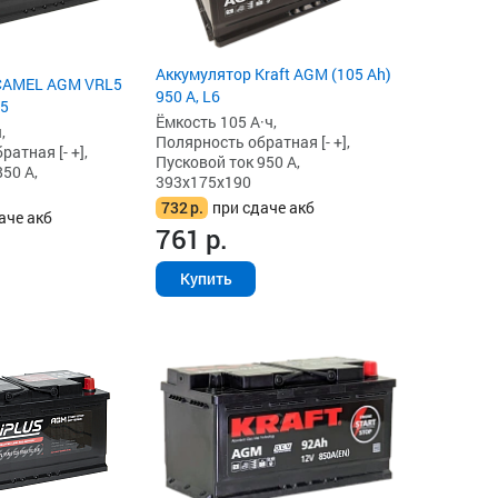
Аккумулятор Kraft AGM (105 Ah)
CAMEL AGM VRL5
950 А, L6
L5
Ёмкость 105 А·ч,
,
Полярность обратная [- +],
атная [- +],
Пусковой ток 950 А,
50 А,
393x175x190
732
р.
при сдаче акб
аче акб
761
р.
Купить