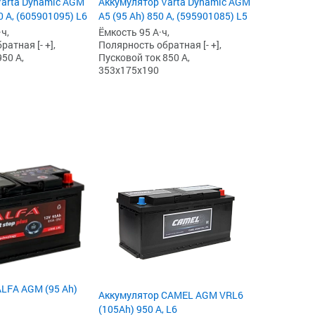
Varta Dynamic AGM
Аккумулятор Varta Dynamic AGM
0 А, (605901095) L6
A5 (95 Ah) 850 А, (595901085) L5
ч,
Ёмкость 95 А·ч,
атная [- +],
Полярность обратная [- +],
50 А,
Пусковой ток 850 А,
353x175x190
LFA AGM (95 Ah)
Аккумулятор CAMEL AGM VRL6
(105Ah) 950 А, L6