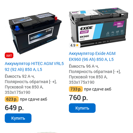
4.9
Аккумулятор Exide AGM
хит
EK960 (96 Ah) 850 А, L5
Аккумулятор HITEC AGM VRL5
Ёмкость 96 А·ч,
92 (92 Ah) 850 А, L5
Полярность обратная [- +],
Ёмкость 92 А·ч,
Пусковой ток 850 А,
Полярность обратная [- +],
353x175x190
Пусковой ток 850 А,
733
р.
при сдаче акб
353x175x190
760
р.
623
р.
при сдаче акб
649
р.
Купить
Купить