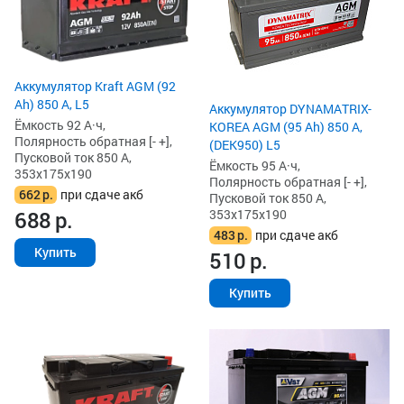
Аккумулятор Kraft AGM (92
Ah) 850 А, L5
Аккумулятор DYNAMATRIX-
Ёмкость 92 А·ч,
KOREA AGM (95 Ah) 850 А,
Полярность обратная [- +],
(DEK950) L5
Пусковой ток 850 А,
Ёмкость 95 А·ч,
353x175x190
Полярность обратная [- +],
662
р.
при сдаче акб
Пусковой ток 850 А,
353x175x190
688
р.
483
р.
при сдаче акб
Купить
510
р.
Купить