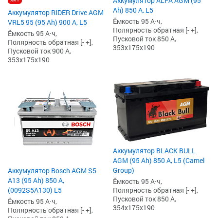
Аккумулятор ALFA AGM (95
Ah) 850 А, L5
Аккумулятор RIDER Drive AGM
Ёмкость 95 А·ч,
VRL5 95 (95 Ah) 900 А, L5
Полярность обратная [- +],
Ёмкость 95 А·ч,
Пусковой ток 850 А,
Полярность обратная [- +],
353x175x190
Пусковой ток 900 А,
353x175x190
Аккумулятор BLACK BULL
AGM (95 Ah) 850 А, L5 (Camel
Group)
Аккумулятор Bosch AGM S5
А13 (95 Ah) 850 А,
Ёмкость 95 А·ч,
Полярность обратная [- +],
(0092S5A130) L5
Пусковой ток 850 А,
Ёмкость 95 А·ч,
354x175x190
Полярность обратная [- +],