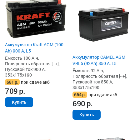
Аккумулятор Kraft AGM (100
Ah) 900 А, L5
Аккумулятор CAMEL AGM
Ёмкость 100 А·ч,
VRL5 (92Ah) 850 А, L5
Полярность обратная [- +],
Пусковой ток 900 А,
Ёмкость 92 А·ч,
353x175x190
Полярность обратная [- +],
Пусковой ток 850 А,
681
р.
при сдаче акб
353x175x190
709
р.
664
р.
при сдаче акб
690
р.
Купить
Купить