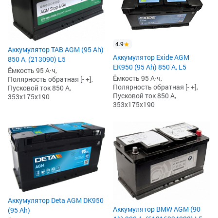
4.9
Аккумулятор TAB AGM (95 Ah)
Аккумулятор Exide AGM
850 А, (213090) L5
EK950 (95 Ah) 850 А, L5
Ёмкость 95 А·ч,
Ёмкость 95 А·ч,
Полярность обратная [- +],
Полярность обратная [- +],
Пусковой ток 850 А,
Пусковой ток 850 А,
353x175x190
353x175x190
Аккумулятор Deta AGM DK950
Аккумулятор BMW AGM (90
(95 Ah)