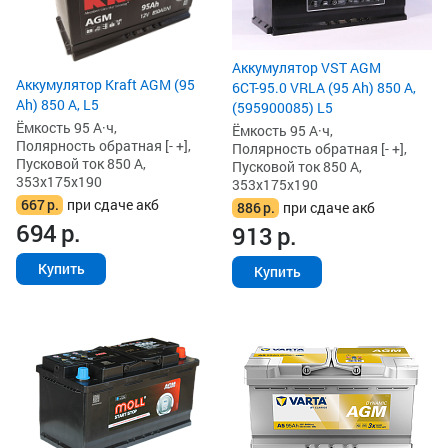
Аккумулятор VST AGM
Аккумулятор Kraft AGM (95
6СТ-95.0 VRLA (95 Ah) 850 А,
Ah) 850 А, L5
(595900085) L5
Ёмкость 95 А·ч,
Ёмкость 95 А·ч,
Полярность обратная [- +],
Полярность обратная [- +],
Пусковой ток 850 А,
Пусковой ток 850 А,
353x175x190
353x175x190
667
р.
при сдаче акб
886
р.
при сдаче акб
694
р.
913
р.
Купить
Купить