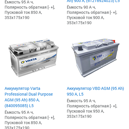
Ah) 900 А, (61216924023) L5
Ёмкость 95 А·ч,
Ёмкость 90 А·ч,
Полярность обратная [- +],
Полярность обратная [- +],
Пусковой ток 850 А,
Пусковой ток 900 А,
353x175x190
353x175x190
Аккумулятор Varta
Аккумулятор VBD AGM (95 Ah)
Professional Dual Purpose
950 А, L5
AGM (95 Ah) 850 А,
Ёмкость 95 А·ч,
(840095085) L5
Полярность обратная [- +],
Пусковой ток 950 А,
Ёмкость 95 А·ч,
353x175x190
Полярность обратная [- +],
Пусковой ток 850 А,
353x175x190