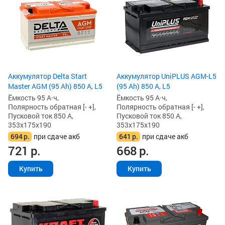
Аккумулятор Delta Start
Аккумулятор UniPLUS AGM-L5
Master AGM (95 Ah) 850 А, L5
(95 Ah) 850 А, L5
Ёмкость 95 А·ч,
Ёмкость 95 А·ч,
Полярность обратная [- +],
Полярность обратная [- +],
Пусковой ток 850 А,
Пусковой ток 850 А,
353x175x190
353x175x190
694
р.
при сдаче акб
641
р.
при сдаче акб
721
р.
668
р.
Купить
Купить