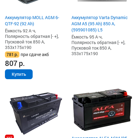
Аккумулятор MOLL AGM 6-
Аккумулятор Varta Dynamic
QTF-92 (92 Ah)
AGM A5 (95 Ah) 850 А,
(595901085) L5
Ёмкость 92 А·ч,
Полярность обратная [- +],
Ёмкость 95 А·ч,
Пусковой ток 850 А,
Полярность обратная [- +],
353x175x190
Пусковой ток 850 А,
353x175x190
781
р.
при сдаче акб
807
р.
Купить
хит