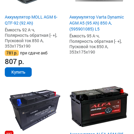
Аккумулятор MOLL AGM 6-
Аккумулятор Varta Dynamic
QTF-92 (92 Ah)
AGM A5 (95 Ah) 850 А,
(595901085) L5
Ёмкость 92 А·ч,
Полярность обратная [- +],
Ёмкость 95 А·ч,
Пусковой ток 850 А,
Полярность обратная [- +],
353x175x190
Пусковой ток 850 А,
353x175x190
781
р.
при сдаче акб
807
р.
Купить
хит