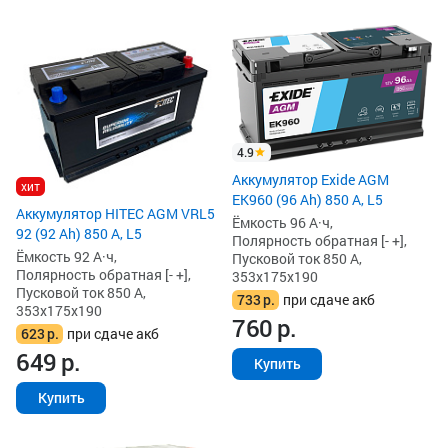
4.9
Аккумулятор Exide AGM
хит
EK960 (96 Ah) 850 А, L5
Аккумулятор HITEC AGM VRL5
Ёмкость 96 А·ч,
92 (92 Ah) 850 А, L5
Полярность обратная [- +],
Ёмкость 92 А·ч,
Пусковой ток 850 А,
Полярность обратная [- +],
353x175x190
Пусковой ток 850 А,
733
р.
при сдаче акб
353x175x190
760
р.
623
р.
при сдаче акб
649
р.
Купить
Купить