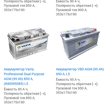
Ёмкость 90 А·ч,
Полярность обратная [- +],
Полярность обратная [- +],
Пусковой ток 850 А,
Пусковой ток 900 А,
353x175x190
353x175x190
Аккумулятор Varta
Аккумулятор VBD AGM (95 Ah)
Professional Dual Purpose
950 А, L5
AGM (95 Ah) 850 А,
Ёмкость 95 А·ч,
(840095085) L5
Полярность обратная [- +],
Пусковой ток 950 А,
Ёмкость 95 А·ч,
353x175x190
Полярность обратная [- +],
Пусковой ток 850 А,
353x175x190