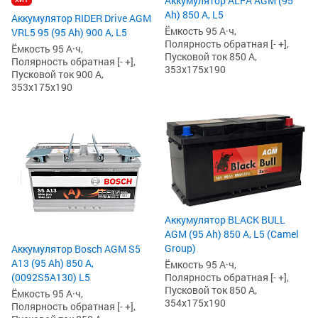
Аккумулятор ALFA AGM (95
Ah) 850 А, L5
Аккумулятор RIDER Drive AGM
Ёмкость 95 А·ч,
VRL5 95 (95 Ah) 900 А, L5
Полярность обратная [- +],
Ёмкость 95 А·ч,
Пусковой ток 850 А,
Полярность обратная [- +],
353x175x190
Пусковой ток 900 А,
353x175x190
Аккумулятор BLACK BULL
AGM (95 Ah) 850 А, L5 (Camel
Group)
Аккумулятор Bosch AGM S5
А13 (95 Ah) 850 А,
Ёмкость 95 А·ч,
Полярность обратная [- +],
(0092S5A130) L5
Пусковой ток 850 А,
Ёмкость 95 А·ч,
354x175x190
Полярность обратная [- +],