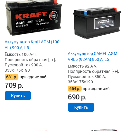
Аккумулятор Kraft AGM (100
Ah) 900 А, L5
Аккумулятор CAMEL AGM
Ёмкость 100 А·ч,
VRL5 (92Ah) 850 А, L5
Полярность обратная [- +],
Пусковой ток 900 А,
Ёмкость 92 А·ч,
353x175x190
Полярность обратная [- +],
Пусковой ток 850 А,
681
р.
при сдаче акб
353x175x190
709
р.
664
р.
при сдаче акб
690
р.
Купить
Купить