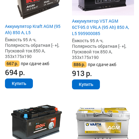
Аккумулятор VST AGM
Аккумулятор Kraft AGM (95
6СТ-95.0 VRLA (95 Ah) 850 А,
Ah) 850 А, L5
L5 595900085
Ёмкость 95 А·ч,
Ёмкость 95 А·ч,
Полярность обратная [- +],
Полярность обратная [- +],
Пусковой ток 850 А,
Пусковой ток 850 А,
353x175x190
353x175x190
667
р.
при сдаче акб
886
р.
при сдаче акб
694
р.
913
р.
Купить
Купить