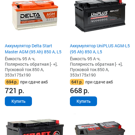
Аккумулятор Delta Start
Аккумулятор UniPLUS AGM-L5
Master AGM (95 Ah) 850 А, L5
(95 Ah) 850 А, L5
Ёмкость 95 А·ч,
Ёмкость 95 А·ч,
Полярность обратная [- +],
Полярность обратная [- +],
Пусковой ток 850 А,
Пусковой ток 850 А,
353x175x190
353x175x190
694
р.
при сдаче акб
641
р.
при сдаче акб
721
р.
668
р.
Купить
Купить