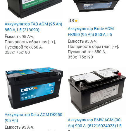
4.9
Аккумулятор TAB AGM (95 Ah)
Аккумулятор Exide AGM
850 А, L5 (213090)
EK950 (95 Ah) 850 А, L5
Ёмкость 95 А·ч,
Ёмкость 95 А·ч,
Полярность обратная [- +],
Полярность обратная [- +],
Пусковой ток 850 А,
Пусковой ток 850 А,
353x175x190
353x175x190
Аккумулятор Deta AGM DK950
Аккумулятор BMW AGM (90
(95 Ah)
Ah) 900 А, (61216924023) L5
Ёмкость 95 А·ч,