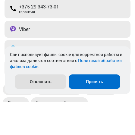
+375 29 343-73-01
гарантия
Viber
Telegram
Cайт использует файлы cookie для корректной работы и
анализа данных в соответствии с
Политикой обработки
файлов cookie
.
info@akkamulik.by
Отклонить
Принять
Доставка
Пункты выдачи
Магазины
Оплата
Безналичный расчет
Прием б/у акб
Информация
Отзывы
Контакты