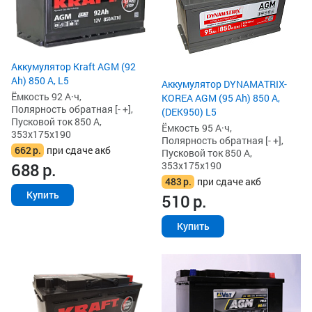
Аккумулятор Kraft AGM (92
Ah) 850 А, L5
Аккумулятор DYNAMATRIX-
Ёмкость 92 А·ч,
KOREA AGM (95 Ah) 850 А,
Полярность обратная [- +],
(DEK950) L5
Пусковой ток 850 А,
Ёмкость 95 А·ч,
353x175x190
Полярность обратная [- +],
662
р.
при сдаче акб
Пусковой ток 850 А,
353x175x190
688
р.
483
р.
при сдаче акб
Купить
510
р.
Купить