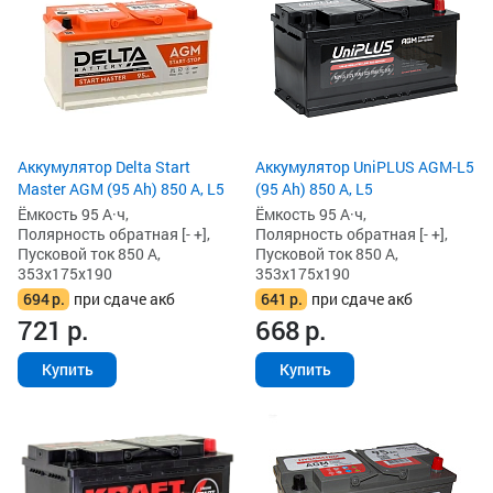
Аккумулятор Delta Start
Аккумулятор UniPLUS AGM-L5
Master AGM (95 Ah) 850 А, L5
(95 Ah) 850 А, L5
Ёмкость 95 А·ч,
Ёмкость 95 А·ч,
Полярность обратная [- +],
Полярность обратная [- +],
Пусковой ток 850 А,
Пусковой ток 850 А,
353x175x190
353x175x190
694
р.
при сдаче акб
641
р.
при сдаче акб
721
р.
668
р.
Купить
Купить