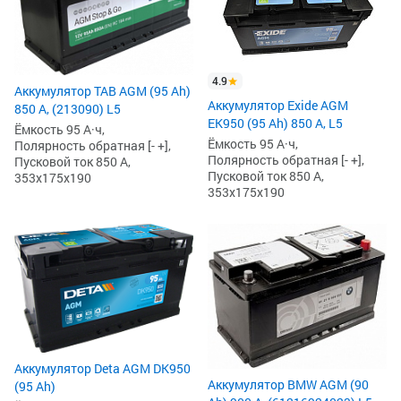
4.9
Аккумулятор TAB AGM (95 Ah)
Аккумулятор Exide AGM
850 А, (213090) L5
EK950 (95 Ah) 850 А, L5
Ёмкость 95 А·ч,
Ёмкость 95 А·ч,
Полярность обратная [- +],
Полярность обратная [- +],
Пусковой ток 850 А,
Пусковой ток 850 А,
353x175x190
353x175x190
Аккумулятор Deta AGM DK950
Аккумулятор BMW AGM (90
(95 Ah)