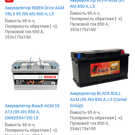
Аккумулятор ALFA AGM (95
Ah) 850 А, L5
Аккумулятор RIDER Drive AGM
Ёмкость 95 А·ч,
VRL5 95 (95 Ah) 900 А, L5
Полярность обратная [- +],
Ёмкость 95 А·ч,
Пусковой ток 850 А,
Полярность обратная [- +],
353x175x190
Пусковой ток 900 А,
353x175x190
Аккумулятор BLACK BULL
AGM (95 Ah) 850 А, L5 (Camel
Group)
Аккумулятор Bosch AGM S5
А13 (95 Ah) 850 А,
Ёмкость 95 А·ч,
Полярность обратная [- +],
(0092S5A130) L5
Пусковой ток 850 А,
Ёмкость 95 А·ч,
354x175x190
Полярность обратная [- +],