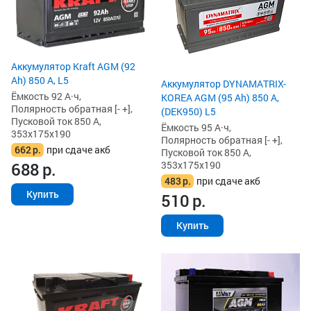
Аккумулятор Kraft AGM (92
Ah) 850 А, L5
Аккумулятор DYNAMATRIX-
Ёмкость 92 А·ч,
KOREA AGM (95 Ah) 850 А,
Полярность обратная [- +],
(DEK950) L5
Пусковой ток 850 А,
Ёмкость 95 А·ч,
353x175x190
Полярность обратная [- +],
662
р.
при сдаче акб
Пусковой ток 850 А,
353x175x190
688
р.
483
р.
при сдаче акб
Купить
510
р.
Купить