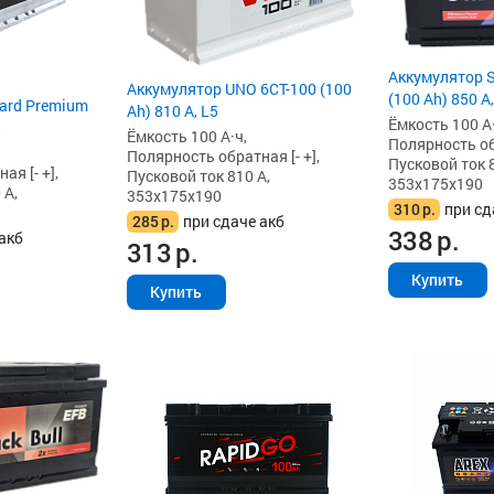
Аккумулятор S
Аккумулятор UNO 6CT-100 (100
(100 Ah) 850 А,
ard Premium
Ah) 810 А, L5
Ёмкость 100 А·
5
Ёмкость 100 А·ч,
Полярность обр
Полярность обратная [- +],
Пусковой ток 8
я [- +],
Пусковой ток 810 А,
353x175x190
 А,
353x175x190
310
р.
при сд
285
р.
при сдаче акб
338
р.
акб
313
р.
Купить
Купить