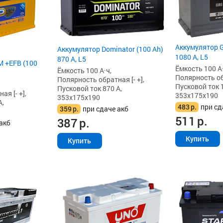
Аккумулятор G
Аккумулятор Dominator (100 Ah)
1080 А, L5
870 А, L5
 +EFB (100
Ёмкость 100 А·
Ёмкость 100 А·ч,
Полярность обр
Полярность обратная [- +],
Пусковой ток 
Пусковой ток 870 А,
я [- +],
353x175x190
353x175x190
А,
483
р.
при сд
359
р.
при сдаче акб
511
р.
387
р.
акб
Купить
Купить