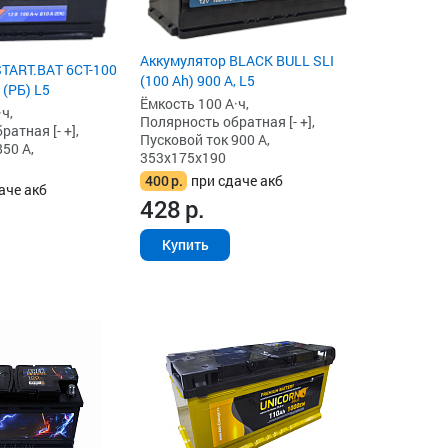
Аккумулятор BLACK BULL SLI
TART.BAT 6CT-100
(100 Ah) 900 А, L5
 (РБ) L5
Ёмкость 100 А·ч,
ч,
Полярность обратная [- +],
атная [- +],
Пусковой ток 900 А,
50 А,
353x175x190
400
р.
при сдаче акб
аче акб
428
р.
Купить