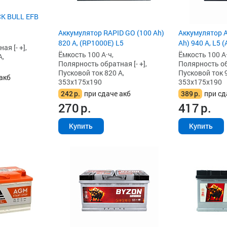
K BULL EFB
Аккумулятор RAPID GO (100 Ah)
Аккумулятор A
820 А, (RP1000E) L5
Ah) 940 А, L5 
я [- +],
Ёмкость 100 А·ч,
Ёмкость 100 А·
А,
Полярность обратная [- +],
Полярность обр
Пусковой ток 820 А,
Пусковой ток 9
акб
353x175x190
353x175x190
242
р.
при сдаче акб
389
р.
при сд
270
р.
417
р.
Купить
Купить