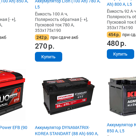
100 Ah) 850 А,
Аккумулятор Lion (100 Ah) 780 А,
Ah) 800 А, L5
L5
Ёмкость 92 А·ч
Ёмкость 100 А·ч,
Полярность обр
я [- +],
Полярность обратная [- +],
Пусковой ток 8
А,
Пусковой ток 780 А,
353x175x190
353x175x190
454
р.
при сд
акб
242
р.
при сдаче акб
480
р.
270
р.
Купить
Купить
Аккумулятор K
Power EFB (90
Аккумулятор DYNAMATRIX-
850 А, L5
KOREA STANDART (88 Ah) 690 А,