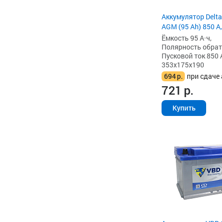
Аккумулятор Delta
AGM (95 Ah) 850 А,
Ёмкость 95 А·ч,
Полярность обратна
Пусковой ток 850 
353x175x190
694
р.
при сдаче 
721
р.
Купить