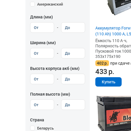
Американский
Длина (мм)
-
Аккумулятор Forw
(110 Ah) 1000 А, L
Ёмкость 110 А·ч,
Ширина (мм)
Полярность обратна
Пусковой ток 1000
-
353x175x190
402
р.
при сдаче 
Высота корпуса акб (мм)
433
р.
-
Купить
Полная высота (мм)
-
Страна
Беларусь