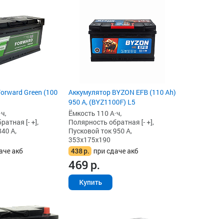
orward Green (100
Аккумулятор BYZON EFB (110 Ah)
950 А, (BYZ1100F) L5
ч,
Ёмкость 110 А·ч,
атная [- +],
Полярность обратная [- +],
40 А,
Пусковой ток 950 А,
353x175x190
аче акб
438
р.
при сдаче акб
469
р.
Купить