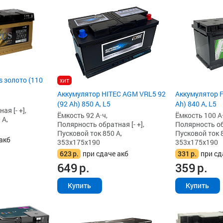
 золото (110
хит
Аккумулятор HITEC AGM VRL5 92
Аккумулятор F
(92 Ah) 850 А, L5
Ah) 840 А, L5
я [- +],
Ёмкость 92 А·ч,
Ёмкость 100 А·
 А,
Полярность обратная [- +],
Полярность обр
Пусковой ток 850 А,
Пусковой ток 8
акб
353x175x190
353x175x190
623
р.
при сдаче акб
331
р.
при сд
649
р.
359
р.
Купить
Купить