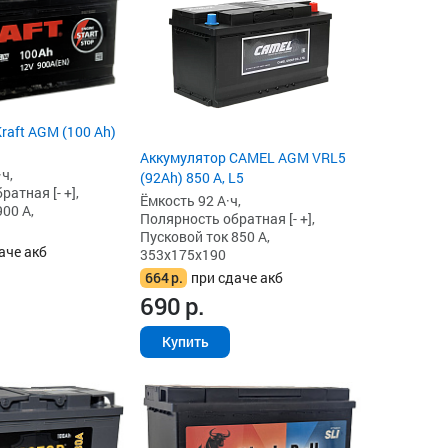
raft AGM (100 Ah)
Аккумулятор CAMEL AGM VRL5
ч,
(92Ah) 850 А, L5
атная [- +],
Ёмкость 92 А·ч,
00 А,
Полярность обратная [- +],
Пусковой ток 850 А,
аче акб
353x175x190
664
р.
при сдаче акб
690
р.
Купить