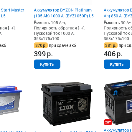
 Start Master
Аккумулятор BYZON Platinum
Аккумулятор B
 L5
(105 Ah) 1000 А, (BYZ1050P) L5
Ah) 850 А, (BY
Ёмкость 105 А·ч,
Ёмкость 90 А·ч
я [- +],
Полярность обратная [- +],
Полярность обр
А,
Пусковой ток 1000 А,
Пусковой ток 8
353x175x190
353x175x190
акб
370
р.
при сдаче акб
381
р.
при сд
399
р.
406
р.
Купить
Купить
хит
Аккумулятор H