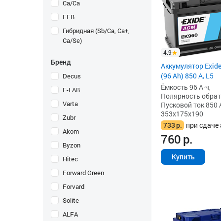
Ca/Ca
EFB
Гибридная (Sb/Ca, Ca+,
Ca/Se)
4.9
Бренд
Аккумулятор Exid
(96 Ah) 850 А, L5
Decus
Ёмкость 96 А·ч,
E-LAB
Полярность обратна
Varta
Пусковой ток 850 
353x175x190
Zubr
733
р.
при сдаче 
Akom
760
р.
Byzon
Купить
Hitec
Forward Green
Forvard
Solite
ALFA