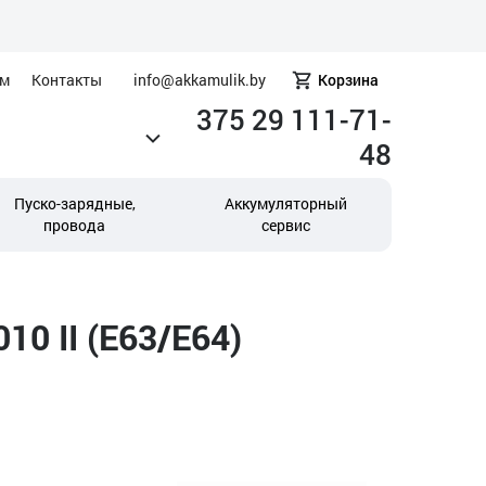
ам
Контакты
info@akkamulik.by
Корзина
375 29 111-71-
48
Пуско-зарядные,
Аккумуляторный
провода
сервис
0 II (E63/E64)