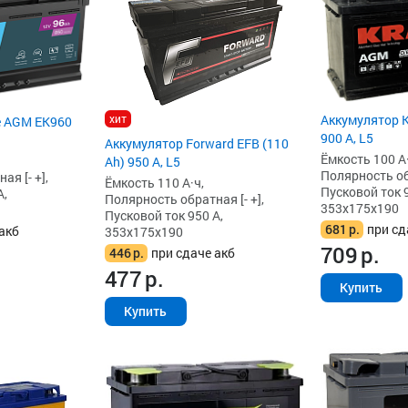
хит
Аккумулятор K
e AGM EK960
900 А, L5
Аккумулятор Forward EFB (110
Ёмкость 100 А·
Ah) 950 А, L5
Полярность обр
я [- +],
Ёмкость 110 А·ч,
Пусковой ток 9
А,
Полярность обратная [- +],
353x175x190
Пусковой ток 950 А,
681
р.
при сд
акб
353x175x190
709
р.
446
р.
при сдаче акб
477
р.
Купить
Купить