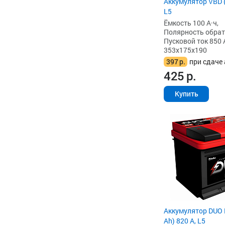
Аккумулятор VBD (
L5
Ёмкость 100 А·ч,
Полярность обратна
Пусковой ток 850 
353x175x190
397
р.
при сдаче 
425
р.
Купить
Аккумулятор DUO 
Ah) 820 А, L5