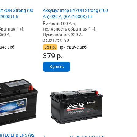
YZON Strong (90
Аккумулятор BYZON Strong (100
Z900S) L5
Ah) 920 А, (BYZ1000S) L5
,
Ёмкость 100 А·ч,
атная [- +],
Полярность обратная [- +],
50 А,
Пусковой ток 920 А,
353x175x190
аче акб
351
р.
при сдаче акб
379
р.
Купить
ITEC EFB LN5 (92