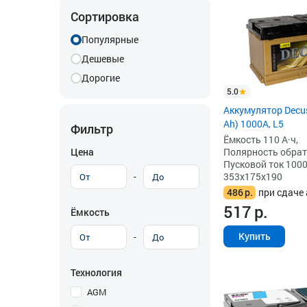
Сортировка
Популярные
Дешевые
Дорогие
5.0
Аккумулятор Decus
Ah) 1000A, L5
Фильтр
Ёмкость 110 А·ч,
Цена
Полярность обратна
Пусковой ток 1000
-
353x175x190
486
р.
при сдаче 
517
р.
Ёмкость
Купить
-
Технология
AGM