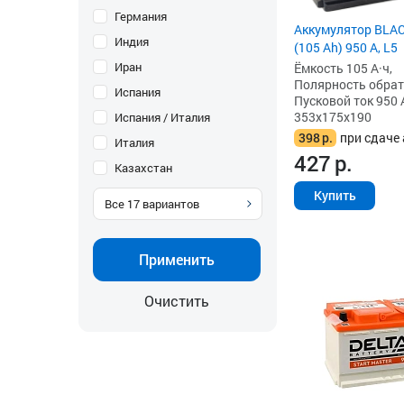
Германия
Аккумулятор BLAC
Индия
(105 Ah) 950 А, L5
Иран
Ёмкость 105 А·ч,
Полярность обратна
Испания
Пусковой ток 950 
353x175x190
Испания / Италия
398
р.
при сдаче 
Италия
427
р.
Казахстан
Купить
Все
17
вариантов
Применить
Очистить