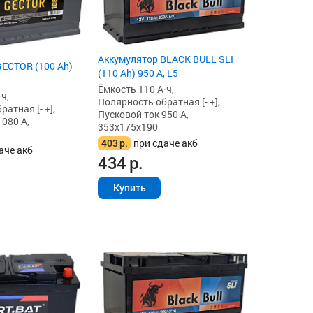
Аккумулятор BLACK BULL SLI
ECTOR (100 Ah)
(110 Ah) 950 А, L5
Ёмкость 110 А·ч,
ч,
Полярность обратная [- +],
атная [- +],
Пусковой ток 950 А,
1080 А,
353x175x190
403
р.
при сдаче акб
аче акб
434
р.
Купить