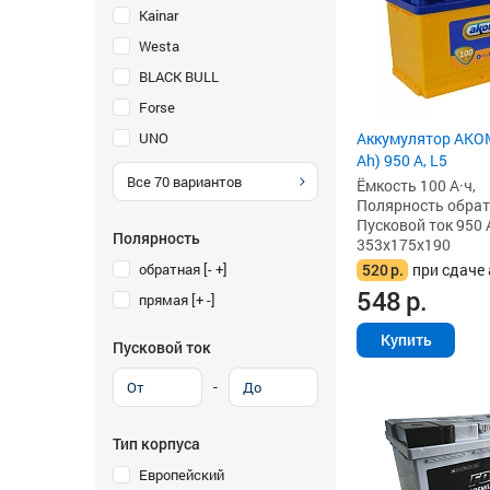
Kainar
Westa
BLACK BULL
Forse
UNO
Аккумулятор AKOM
Ah) 950 А, L5
Все
70
вариантов
Ёмкость 100 А·ч,
Полярность обратна
Пусковой ток 950 
Полярность
353x175x190
обратная [- +]
520
р.
при сдаче 
548
р.
прямая [+ -]
Купить
Пусковой ток
-
Тип корпуса
Европейский