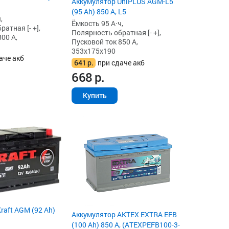
Аккумулятор UniPLUS AGM-L5
(95 Ah) 850 А, L5
,
Ёмкость 95 А·ч,
атная [- +],
Полярность обратная [- +],
00 А,
Пусковой ток 850 А,
353x175x190
аче акб
641
р.
при сдаче акб
668
р.
Купить
raft AGM (92 Ah)
Аккумулятор AKTEX EXTRA EFB
(100 Ah) 850 А, (ATEXPEFB100-3-