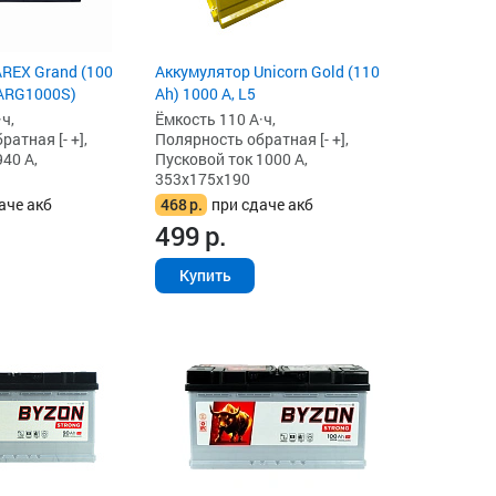
REX Grand (100
Аккумулятор Unicorn Gold (110
(ARG1000S)
Ah) 1000 А, L5
ч,
Ёмкость 110 А·ч,
атная [- +],
Полярность обратная [- +],
40 А,
Пусковой ток 1000 А,
353x175x190
аче акб
468
р.
при сдаче акб
499
р.
Купить