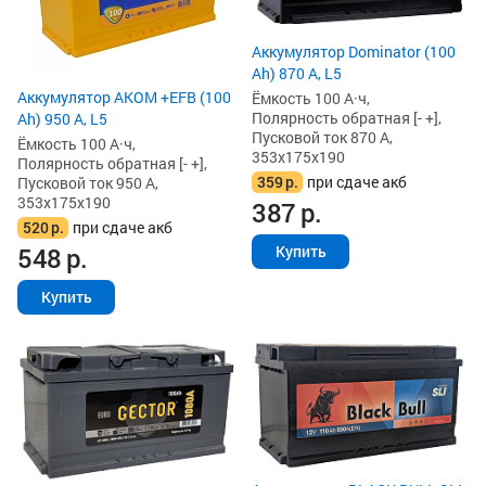
Аккумулятор Dominator (100
Ah) 870 А, L5
Аккумулятор AKOM +EFB (100
Ёмкость 100 А·ч,
Полярность обратная [- +],
Ah) 950 А, L5
Пусковой ток 870 А,
Ёмкость 100 А·ч,
353x175x190
Полярность обратная [- +],
359
р.
при сдаче акб
Пусковой ток 950 А,
353x175x190
387
р.
520
р.
при сдаче акб
548
р.
Купить
Купить