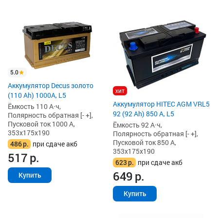
5.0
Аккумулятор Decus золото
хит
(110 Ah) 1000A, L5
Аккумулятор HITEC AGM VRL5
Ёмкость 110 А·ч,
92 (92 Ah) 850 А, L5
Полярность обратная [- +],
Пусковой ток 1000 А,
Ёмкость 92 А·ч,
353x175x190
Полярность обратная [- +],
Пусковой ток 850 А,
486
р.
при сдаче акб
353x175x190
517
р.
623
р.
при сдаче акб
649
р.
Купить
Купить