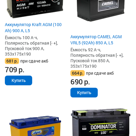
Аккумулятор Kraft AGM (100
Ah) 900 А, L5
Аккумулятор CAMEL AGM
Ёмкость 100 А·ч,
VRL5 (92Ah) 850 А, L5
Полярность обратная [- +],
Пусковой ток 900 А,
Ёмкость 92 А·ч,
353x175x190
Полярность обратная [- +],
Пусковой ток 850 А,
681
р.
при сдаче акб
353x175x190
709
р.
664
р.
при сдаче акб
690
р.
Купить
Купить