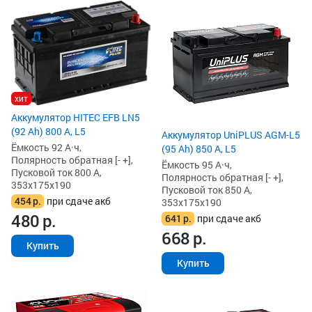
хит
Аккумулятор HITEC EFB LN5
(92 Ah) 800 А, L5
Аккумулятор UniPLUS AGM-L5
Ёмкость 92 А·ч,
(95 Ah) 850 А, L5
Полярность обратная [- +],
Ёмкость 95 А·ч,
Пусковой ток 800 А,
Полярность обратная [- +],
353x175x190
Пусковой ток 850 А,
454
р.
при сдаче акб
353x175x190
480
р.
641
р.
при сдаче акб
668
р.
Купить
Купить