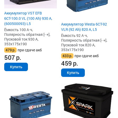
Аккумулятор VST EFB
6СТ-100.0 VL (100 Ah) 930 А,
(600500093) L5
Аккумулятор Westa 6СТ-92
VLR (92 Ah) 820 А, L5
Ёмкость 100 А·ч,
Полярность обратная [- +],
Ёмкость 92 А·ч,
Пусковой ток 930 А,
Полярность обратная [- +],
353x175x190
Пусковой ток 820 А,
353x175x190
479
р.
при сдаче акб
433
р.
при сдаче акб
507
р.
459
р.
Купить
Купить