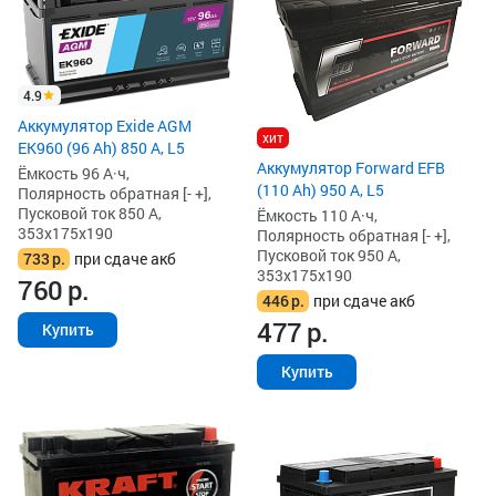
4.9
Аккумулятор Exide AGM
хит
EK960 (96 Ah) 850 А, L5
Аккумулятор Forward EFB
Ёмкость 96 А·ч,
(110 Ah) 950 А, L5
Полярность обратная [- +],
Пусковой ток 850 А,
Ёмкость 110 А·ч,
353x175x190
Полярность обратная [- +],
Пусковой ток 950 А,
733
р.
при сдаче акб
353x175x190
760
р.
446
р.
при сдаче акб
477
р.
Купить
Купить