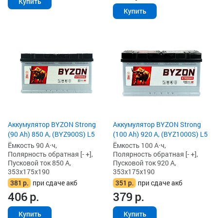
Купить
Купить
Аккумулятор BYZON Strong
Аккумулятор BYZON Strong
(90 Ah) 850 А, (BYZ900S) L5
(100 Ah) 920 А, (BYZ1000S) L5
Ёмкость 90 А·ч,
Ёмкость 100 А·ч,
Полярность обратная [- +],
Полярность обратная [- +],
Пусковой ток 850 А,
Пусковой ток 920 А,
353x175x190
353x175x190
381
р.
при сдаче акб
351
р.
при сдаче акб
406
р.
379
р.
Купить
Купить