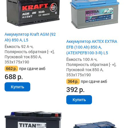
Аккумулятор Kraft AGM (92
Ah) 850 А, L5
Аккумулятор AKTEX EXTRA
Ёмкость 92 А·ч,
EFB (100 Ah) 850 А,
Полярность обратная [- +],
(ATEXPEFB100-3-R) L5
Пусковой ток 850 А,
Ёмкость 100 А·ч,
353x175x190
Полярность обратная [- +],
662
р.
при сдаче акб
Пусковой ток 850 А,
353x175x190
688
р.
364
р.
при сдаче акб
Купить
392
р.
Купить