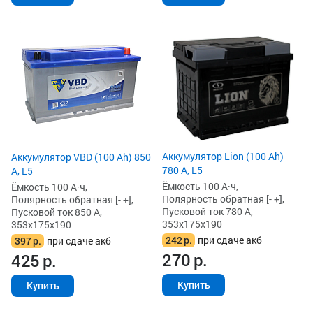
Аккумулятор Lion (100 Ah)
Аккумулятор VBD (100 Ah) 850
780 А, L5
А, L5
Ёмкость 100 А·ч,
Ёмкость 100 А·ч,
Полярность обратная [- +],
Полярность обратная [- +],
Пусковой ток 780 А,
Пусковой ток 850 А,
353x175x190
353x175x190
242
р.
при сдаче акб
397
р.
при сдаче акб
270
р.
425
р.
Купить
Купить