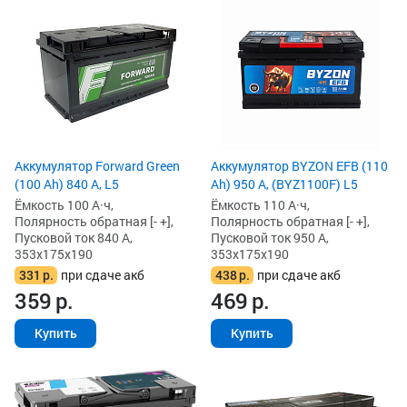
Аккумулятор Forward Green
Аккумулятор BYZON EFB (110
(100 Ah) 840 А, L5
Ah) 950 А, (BYZ1100F) L5
Ёмкость 100 А·ч,
Ёмкость 110 А·ч,
Полярность обратная [- +],
Полярность обратная [- +],
Пусковой ток 840 А,
Пусковой ток 950 А,
353x175x190
353x175x190
331
р.
при сдаче акб
438
р.
при сдаче акб
359
р.
469
р.
Купить
Купить