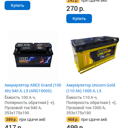
242
р.
при сдаче акб
Купить
270
р.
Купить
Аккумулятор AREX Grand (100
Аккумулятор Unicorn Gold
Ah) 940 А, L5 (ARG1000S)
(110 Ah) 1000 А, L5
Ёмкость 100 А·ч,
Ёмкость 110 А·ч,
Полярность обратная [- +],
Полярность обратная [- +],
Пусковой ток 940 А,
Пусковой ток 1000 А,
353x175x190
353x175x190
389
р.
при сдаче акб
468
р.
при сдаче акб
417
р.
499
р.