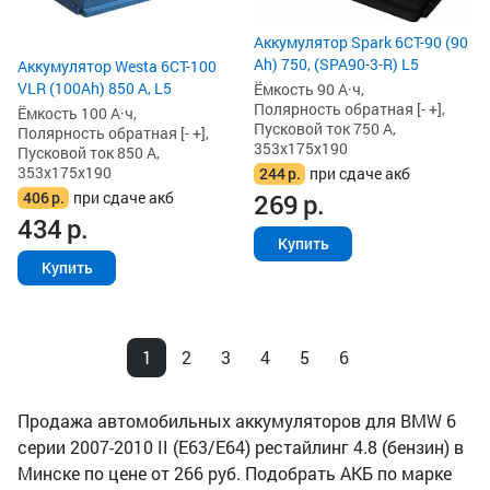
Аккумулятор Spark 6СТ-90 (90
Ah) 750, (SPA90-3-R) L5
Аккумулятор Westa 6СТ-100
VLR (100Ah) 850 А, L5
Ёмкость 90 А·ч,
Полярность обратная [- +],
Ёмкость 100 А·ч,
Пусковой ток 750 А,
Полярность обратная [- +],
353x175x190
Пусковой ток 850 А,
353x175x190
244
р.
при сдаче акб
406
р.
при сдаче акб
269
р.
434
р.
Купить
Купить
1
2
3
4
5
6
Продажа автомобильных аккумуляторов для BMW 6
серии 2007-2010 II (E63/E64) рестайлинг 4.8 (бензин) в
Минске по цене от 266 руб. Подобрать АКБ по марке