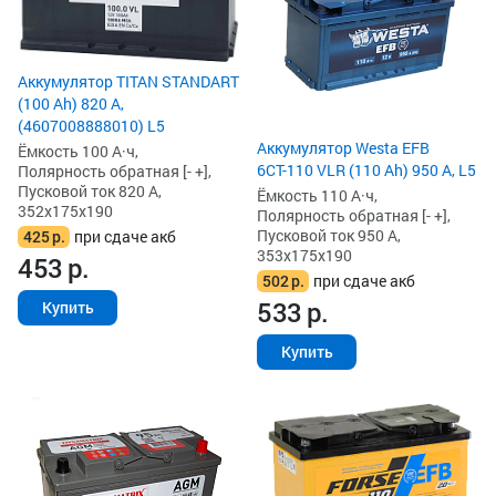
Аккумулятор TITAN STANDART
(100 Ah) 820 А,
(4607008888010) L5
Аккумулятор Westa EFB
Ёмкость 100 А·ч,
6СТ-110 VLR (110 Ah) 950 А, L5
Полярность обратная [- +],
Пусковой ток 820 А,
Ёмкость 110 А·ч,
352x175x190
Полярность обратная [- +],
Пусковой ток 950 А,
425
р.
при сдаче акб
353x175x190
453
р.
502
р.
при сдаче акб
533
р.
Купить
Купить