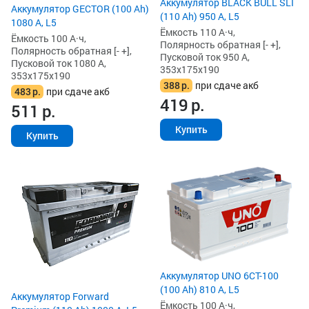
Аккумулятор BLACK BULL SLI
Аккумулятор GECTOR (100 Ah)
(110 Ah) 950 А, L5
1080 А, L5
Ёмкость 110 А·ч,
Ёмкость 100 А·ч,
Полярность обратная [- +],
Полярность обратная [- +],
Пусковой ток 950 А,
Пусковой ток 1080 А,
353x175x190
353x175x190
388
р.
при сдаче акб
483
р.
при сдаче акб
419
р.
511
р.
Купить
Купить
Аккумулятор UNO 6CT-100
(100 Ah) 810 А, L5
Аккумулятор Forward
Ёмкость 100 А·ч,