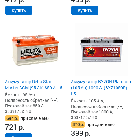
Купить
Купить
Аккумулятор Delta Start
Аккумулятор BYZON Platinum
Master AGM (95 Ah) 850 А, L5
(105 Ah) 1000 А, (BYZ1050P)
L5
Ёмкость 95 А·ч,
Полярность обратная [- +],
Ёмкость 105 А·ч,
Пусковой ток 850 А,
Полярность обратная [- +],
353x175x190
Пусковой ток 1000 А,
353x175x190
694
р.
при сдаче акб
370
р.
при сдаче акб
721
р.
399
р.