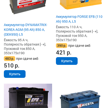
Аккумулятор FORSE EFB (110
Ah) 950 А, L5
Аккумулятор DYNAMATRIX-
Ёмкость 110 А·ч,
KOREA AGM (95 Ah) 850 А,
Полярность обратная [- +],
(DEK950) L5
Пусковой ток 950 А,
Ёмкость 95 А·ч,
353x175x190
Полярность обратная [- +],
390
р.
при сдаче акб
Пусковой ток 850 А,
421
р.
353x175x190
483
р.
при сдаче акб
Купить
510
р.
Купить