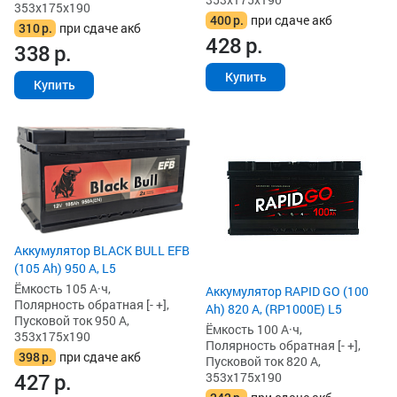
353x175x190
400
р.
при сдаче акб
310
р.
при сдаче акб
428
р.
338
р.
Купить
Купить
Аккумулятор BLACK BULL EFB
(105 Ah) 950 А, L5
Ёмкость 105 А·ч,
Аккумулятор RAPID GO (100
Полярность обратная [- +],
Ah) 820 А, (RP1000E) L5
Пусковой ток 950 А,
Ёмкость 100 А·ч,
353x175x190
Полярность обратная [- +],
398
р.
при сдаче акб
Пусковой ток 820 А,
427
р.
353x175x190