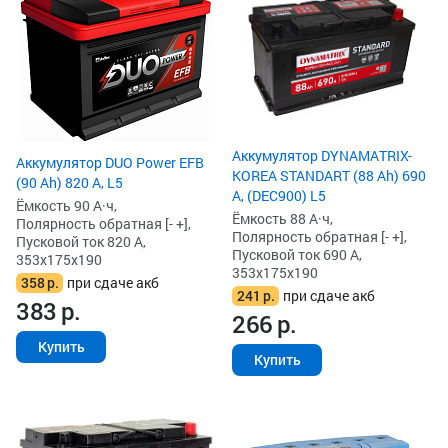
Аккумулятор DYNAMATRIX-
Аккумулятор DUO Power EFB
KOREA STANDART (88 Ah) 690
(90 Ah) 820 А, L5
А, (DEC900) L5
Ёмкость 90 А·ч,
Ёмкость 88 А·ч,
Полярность обратная [- +],
Полярность обратная [- +],
Пусковой ток 820 А,
Пусковой ток 690 А,
353x175x190
353x175x190
358
р.
при сдаче акб
241
р.
при сдаче акб
383
р.
266
р.
Купить
Купить