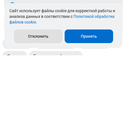
Telegram
Cайт использует файлы cookie для корректной работы и
анализа данных в соответствии с
Политикой обработки
файлов cookie
.
info@akkamulik.by
Отклонить
Принять
Доставка
Пункты выдачи
Магазины
Оплата
Безналичный расчет
Прием б/у акб
Информация
Отзывы
Контакты
© 2026. ООО «Аккамулик». 220056, Беларусь, г. Минск,
пр. Независимости, д.199.
УНП 192748524. Зарегистрирован в торговом реестре
№ 369712 от 01.03.2017