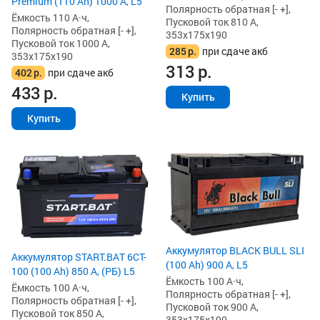
Premium (110 Ah) 1000 А, L5
Полярность обратная [- +],
Ёмкость 110 А·ч,
Пусковой ток 810 А,
Полярность обратная [- +],
353x175x190
Пусковой ток 1000 А,
285
р.
при сдаче акб
353x175x190
313
р.
402
р.
при сдаче акб
433
р.
Купить
Купить
Аккумулятор BLACK BULL SLI
Аккумулятор START.BAT 6CT-
(100 Ah) 900 А, L5
100 (100 Ah) 850 А, (РБ) L5
Ёмкость 100 А·ч,
Ёмкость 100 А·ч,
Полярность обратная [- +],
Полярность обратная [- +],
Пусковой ток 900 А,
Пусковой ток 850 А,
353x175x190