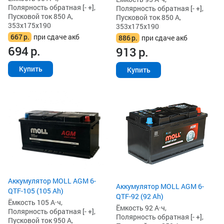
Полярность обратная [- +],
Полярность обратная [- +],
Пусковой ток 850 А,
Пусковой ток 850 А,
353x175x190
353x175x190
667
р.
при сдаче акб
886
р.
при сдаче акб
694
р.
913
р.
Купить
Купить
Аккумулятор MOLL AGM 6-
Аккумулятор MOLL AGM 6-
QTF-105 (105 Ah)
QTF-92 (92 Ah)
Ёмкость 105 А·ч,
Ёмкость 92 А·ч,
Полярность обратная [- +],
Полярность обратная [- +],
Пусковой ток 950 А,