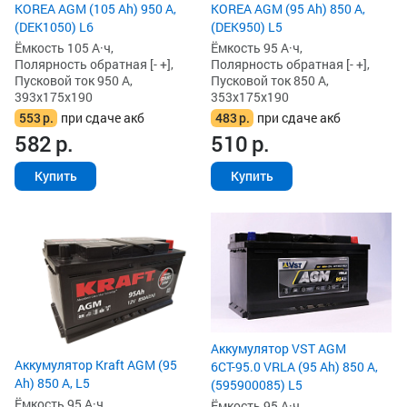
KOREA AGM (105 Ah) 950 А,
KOREA AGM (95 Ah) 850 А,
(DEK1050) L6
(DEK950) L5
Ёмкость 105 А·ч,
Ёмкость 95 А·ч,
Полярность обратная [- +],
Полярность обратная [- +],
Пусковой ток 950 А,
Пусковой ток 850 А,
393x175x190
353x175x190
553
р.
при сдаче акб
483
р.
при сдаче акб
582
р.
510
р.
Купить
Купить
Аккумулятор VST AGM
Аккумулятор Kraft AGM (95
6СТ-95.0 VRLA (95 Ah) 850 А,
Ah) 850 А, L5
(595900085) L5
Ёмкость 95 А·ч,
Ёмкость 95 А·ч,