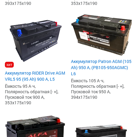
393x175x190
353x175x190
Аккумулятор Patron AGM (105
хит
Ah) 950 А, (PB105-950AGMC)
Аккумулятор RIDER Drive AGM
L6
VRL5 95 (95 Ah) 900 А, L5
Ёмкость 105 А·ч,
Полярность обратная [- +],
Ёмкость 95 А·ч,
Пусковой ток 950 А,
Полярность обратная [- +],
394x175x190
Пусковой ток 900 А,
353x175x190