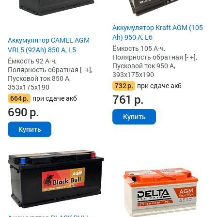
Аккумулятор Kraft AGM (105
Ah) 950 А, L6
Аккумулятор CAMEL AGM
Ёмкость 105 А·ч,
VRL5 (92Ah) 850 А, L5
Полярность обратная [- +],
Ёмкость 92 А·ч,
Пусковой ток 950 А,
Полярность обратная [- +],
393x175x190
Пусковой ток 850 А,
732
р.
при сдаче акб
353x175x190
761
р.
664
р.
при сдаче акб
690
р.
Купить
Купить