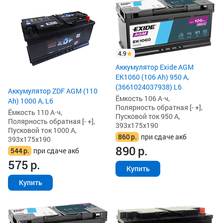
4.9
Аккумулятор Exide AGM
EK1060 (106 Ah) 950 А,
(3661024037938) L6
Аккумулятор ZDF AGM (110
Ёмкость 106 А·ч,
Ah) 1000 А, L6
Полярность обратная [- +],
Ёмкость 110 А·ч,
Пусковой ток 950 А,
Полярность обратная [- +],
393x175x190
Пусковой ток 1000 А,
860
р.
при сдаче акб
393x175x190
890
р.
544
р.
при сдаче акб
575
р.
Купить
Купить