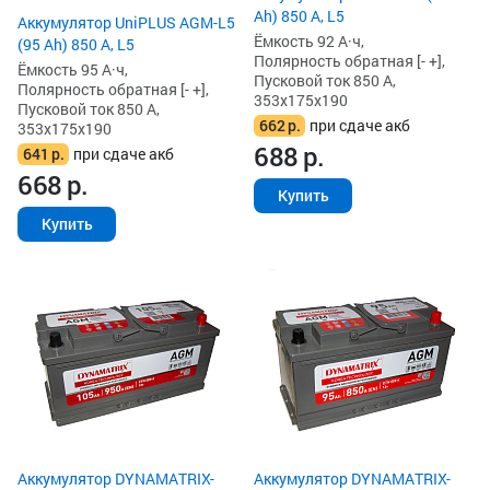
Ah) 850 А, L5
Аккумулятор UniPLUS AGM-L5
Ёмкость 92 А·ч,
(95 Ah) 850 А, L5
Полярность обратная [- +],
Ёмкость 95 А·ч,
Пусковой ток 850 А,
Полярность обратная [- +],
353x175x190
Пусковой ток 850 А,
662
р.
при сдаче акб
353x175x190
688
р.
641
р.
при сдаче акб
668
р.
Купить
Купить
Аккумулятор DYNAMATRIX-
Аккумулятор DYNAMATRIX-