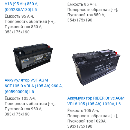
А13 (95 Ah) 850 А,
Ёмкость 95 А·ч,
(0092S5A130) L5
Полярность обратная [- +],
Пусковой ток 850 А,
Ёмкость 95 А·ч,
354x175x190
Полярность обратная [- +],
Пусковой ток 850 А,
353x175x190
Аккумулятор VST AGM
6СТ-105.0 VRLA (105 Ah) 960 А,
(605900096) L6
Аккумулятор RIDER Drive AGM
Ёмкость 105 А·ч,
Полярность обратная [- +],
VRL6 105 (105 Ah) 1020А, L6
Пусковой ток 960 А,
Ёмкость 105 А·ч,
393x175x190
Полярность обратная [- +],
Пусковой ток 1020А,
393x175x190