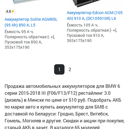
4.8
Аккумулятор Edcon AGM (105
Ah) 910 А, (DC105910R) L6
Аккумулятор Solite AGM95L
(95 Ah) 850 А, L5
Ёмкость 105 А·ч,
Полярность обратная [- +],
Ёмкость 95 А·ч,
Пусковой ток 910 А,
Полярность обратная [- +],
393x175x190
Пусковой ток 850 А,
353x175x190
1
2
Продажа автомобильных аккумуляторов для BMW 6
серии 2015-2018 III (F06/F13/F12) рестайлинг 3.0
(дизель) в Минске по цене от 510 руб. Подобрать АКБ
по марке авто и купить аккумулятор для БМВ с
доставкой по Беларуси: Гродно, Брест, Витебск,
Гомель, Могилев и другие. Скидки и акции при покупке,
старый АКБ в зачет. В каталоге 65 моделей