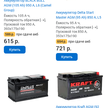
Аккумулятор BLACK BULL
AGM (105 Ah) 950 А, L6 (Camel
Group)
Аккумулятор Delta Start
Ёмкость 105 А·ч,
Master AGM (95 Ah) 850 А, L5
Полярность обратная [- +],
Ёмкость 95 А·ч,
Пусковой ток 950 А,
Полярность обратная [- +],
393x175x190
Пусковой ток 850 А,
586
р.
при сдаче акб
353x175x190
615
р.
694
р.
при сдаче акб
721
р.
Купить
Купить
Аккумулятор Kraft AGM (92