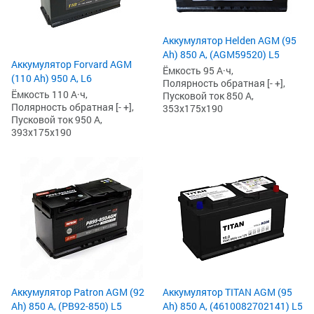
Аккумулятор Helden AGM (95
Ah) 850 А, (AGM59520) L5
Аккумулятор Forvard AGM
Ёмкость 95 А·ч,
(110 Ah) 950 А, L6
Полярность обратная [- +],
Ёмкость 110 А·ч,
Пусковой ток 850 А,
Полярность обратная [- +],
353x175x190
Пусковой ток 950 А,
393x175x190
Аккумулятор Patron AGM (92
Аккумулятор TITAN AGM (95
Ah) 850 А, (PB92-850) L5
Ah) 850 А, (4610082702141) L5