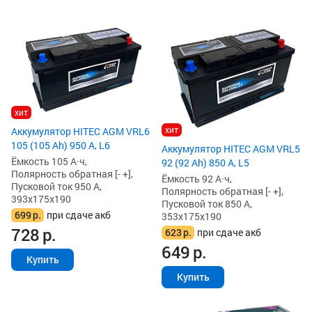
хит
хит
Аккумулятор HITEC AGM VRL6
105 (105 Ah) 950 А, L6
Аккумулятор HITEC AGM VRL5
Ёмкость 105 А·ч,
92 (92 Ah) 850 А, L5
Полярность обратная [- +],
Ёмкость 92 А·ч,
Пусковой ток 950 А,
Полярность обратная [- +],
393x175x190
Пусковой ток 850 А,
699
р.
при сдаче акб
353x175x190
728
р.
623
р.
при сдаче акб
649
р.
Купить
Купить