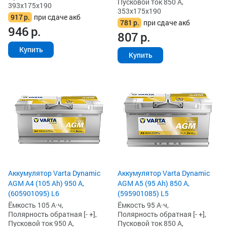
Пусковой ток 850 А,
393x175x190
353x175x190
917
р.
при сдаче акб
781
р.
при сдаче акб
946
р.
807
р.
Купить
Купить
Аккумулятор Varta Dynamic
Аккумулятор Varta Dynamic
AGM A4 (105 Ah) 950 А,
AGM A5 (95 Ah) 850 А,
(605901095) L6
(595901085) L5
Ёмкость 105 А·ч,
Ёмкость 95 А·ч,
Полярность обратная [- +],
Полярность обратная [- +],
Пусковой ток 950 А,
Пусковой ток 850 А,