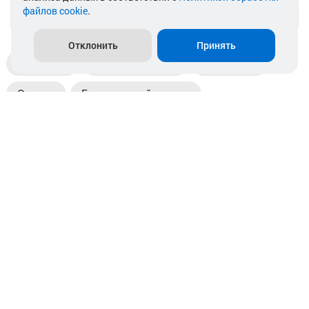
файлов cookie
.
info@akkamulik.by
Отклонить
Принять
Доставка
Пункты выдачи
Магазины
Оплата
Безналичный расчет
Прием б/у акб
Информация
Отзывы
Контакты
© 2026. ООО «Аккамулик». 220056, Беларусь, г. Минск,
пр. Независимости, д.199.
УНП 192748524. Зарегистрирован в торговом реестре
№ 369712 от 01.03.2017