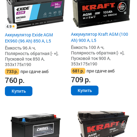
4.9
Аккумулятор Kraft AGM (100
Аккумулятор Exide AGM
Ah) 900 А, L5
EK960 (96 Ah) 850 А, L5
Ёмкость 100 А·ч,
Ёмкость 96 А·ч,
Полярность обратная [- +],
Полярность обратная [- +],
Пусковой ток 900 А,
Пусковой ток 850 А,
353x175x190
353x175x190
681
р.
при сдаче акб
733
р.
при сдаче акб
709
р.
760
р.
Купить
Купить