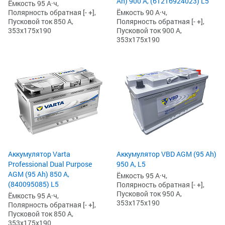
Ah) 900 А, (61216924023) L5
Ёмкость 95 А·ч,
Ёмкость 90 А·ч,
Полярность обратная [- +],
Полярность обратная [- +],
Пусковой ток 850 А,
Пусковой ток 900 А,
353x175x190
353x175x190
Аккумулятор Varta
Аккумулятор VBD AGM (95 Ah)
Professional Dual Purpose
950 А, L5
AGM (95 Ah) 850 А,
Ёмкость 95 А·ч,
(840095085) L5
Полярность обратная [- +],
Пусковой ток 950 А,
Ёмкость 95 А·ч,
353x175x190
Полярность обратная [- +],
Пусковой ток 850 А,
353x175x190