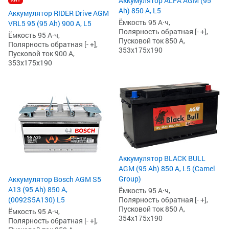
Аккумулятор ALFA AGM (95
Ah) 850 А, L5
Аккумулятор RIDER Drive AGM
Ёмкость 95 А·ч,
VRL5 95 (95 Ah) 900 А, L5
Полярность обратная [- +],
Ёмкость 95 А·ч,
Пусковой ток 850 А,
Полярность обратная [- +],
353x175x190
Пусковой ток 900 А,
353x175x190
Аккумулятор BLACK BULL
AGM (95 Ah) 850 А, L5 (Camel
Group)
Аккумулятор Bosch AGM S5
А13 (95 Ah) 850 А,
Ёмкость 95 А·ч,
Полярность обратная [- +],
(0092S5A130) L5
Пусковой ток 850 А,
Ёмкость 95 А·ч,
354x175x190
Полярность обратная [- +],