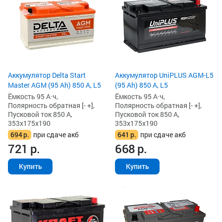
Аккумулятор Delta Start
Аккумулятор UniPLUS AGM-L5
Master AGM (95 Ah) 850 А, L5
(95 Ah) 850 А, L5
Ёмкость 95 А·ч,
Ёмкость 95 А·ч,
Полярность обратная [- +],
Полярность обратная [- +],
Пусковой ток 850 А,
Пусковой ток 850 А,
353x175x190
353x175x190
694
р.
при сдаче акб
641
р.
при сдаче акб
721
р.
668
р.
Купить
Купить