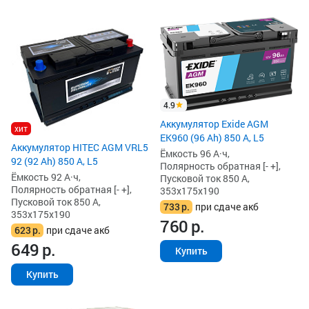
4.9
Аккумулятор Exide AGM
хит
EK960 (96 Ah) 850 А, L5
Аккумулятор HITEC AGM VRL5
Ёмкость 96 А·ч,
92 (92 Ah) 850 А, L5
Полярность обратная [- +],
Ёмкость 92 А·ч,
Пусковой ток 850 А,
Полярность обратная [- +],
353x175x190
Пусковой ток 850 А,
733
р.
при сдаче акб
353x175x190
760
р.
623
р.
при сдаче акб
649
р.
Купить
Купить