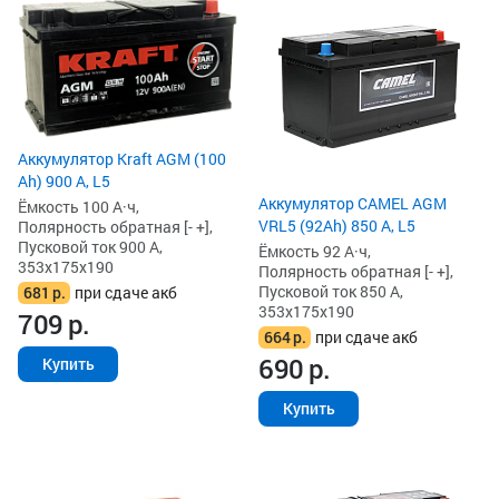
Аккумулятор Kraft AGM (100
Ah) 900 А, L5
Аккумулятор CAMEL AGM
Ёмкость 100 А·ч,
VRL5 (92Ah) 850 А, L5
Полярность обратная [- +],
Пусковой ток 900 А,
Ёмкость 92 А·ч,
353x175x190
Полярность обратная [- +],
Пусковой ток 850 А,
681
р.
при сдаче акб
353x175x190
709
р.
664
р.
при сдаче акб
690
р.
Купить
Купить