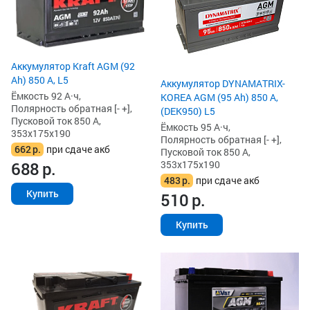
Аккумулятор Kraft AGM (92
Ah) 850 А, L5
Аккумулятор DYNAMATRIX-
Ёмкость 92 А·ч,
KOREA AGM (95 Ah) 850 А,
Полярность обратная [- +],
(DEK950) L5
Пусковой ток 850 А,
Ёмкость 95 А·ч,
353x175x190
Полярность обратная [- +],
662
р.
при сдаче акб
Пусковой ток 850 А,
353x175x190
688
р.
483
р.
при сдаче акб
Купить
510
р.
Купить