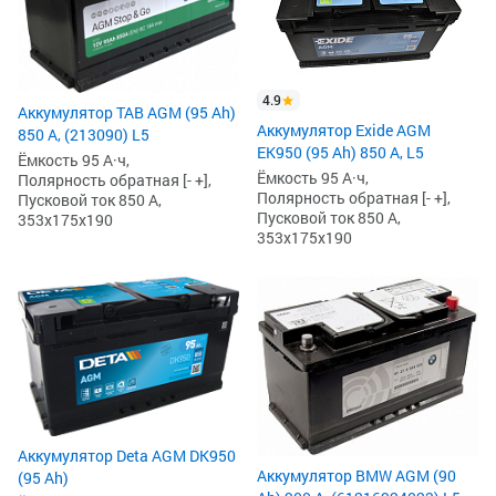
4.9
Аккумулятор TAB AGM (95 Ah)
Аккумулятор Exide AGM
850 А, (213090) L5
EK950 (95 Ah) 850 А, L5
Ёмкость 95 А·ч,
Ёмкость 95 А·ч,
Полярность обратная [- +],
Полярность обратная [- +],
Пусковой ток 850 А,
Пусковой ток 850 А,
353x175x190
353x175x190
Аккумулятор Deta AGM DK950
Аккумулятор BMW AGM (90
(95 Ah)