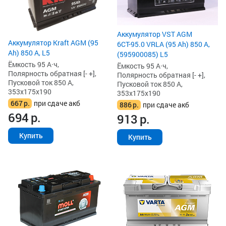
Аккумулятор VST AGM
Аккумулятор Kraft AGM (95
6СТ-95.0 VRLA (95 Ah) 850 А,
Ah) 850 А, L5
(595900085) L5
Ёмкость 95 А·ч,
Ёмкость 95 А·ч,
Полярность обратная [- +],
Полярность обратная [- +],
Пусковой ток 850 А,
Пусковой ток 850 А,
353x175x190
353x175x190
667
р.
при сдаче акб
886
р.
при сдаче акб
694
р.
913
р.
Купить
Купить