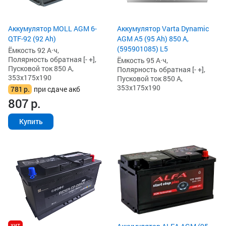
Аккумулятор MOLL AGM 6-
Аккумулятор Varta Dynamic
QTF-92 (92 Ah)
AGM A5 (95 Ah) 850 А,
(595901085) L5
Ёмкость 92 А·ч,
Полярность обратная [- +],
Ёмкость 95 А·ч,
Пусковой ток 850 А,
Полярность обратная [- +],
353x175x190
Пусковой ток 850 А,
353x175x190
781
р.
при сдаче акб
807
р.
Купить
хит