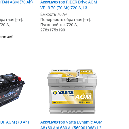
ITAN AGM (70 Ah)
Аккумулятор RIDER Drive AGM
VRL3 70 (70 Ah) 720 А, L3
,
Ёмкость 70 А·ч,
атная [- +],
Полярность обратная [- +],
20 А,
Пусковой ток 720 А,
278x175x190
аче акб
DF AGM (70 Ah)
Аккумулятор Varta Dynamic AGM
A8 (60 Ah) 680 А, (560901068) L2