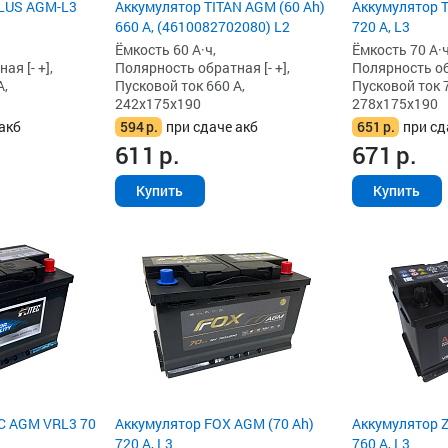
PLUS AGM-L3
Аккумулятор TITAN AGM (60 Ah)
Аккумулятор T
660 А, (4610082702080) L2
720 А, L3
Ёмкость 60 А·ч,
Ёмкость 70 А·ч
я [- +],
Полярность обратная [- +],
Полярность обр
А,
Пусковой ток 660 А,
Пусковой ток 7
242x175x190
278x175x190
акб
594
р.
при сдаче акб
651
р.
при сд
611
р.
671
р.
Купить
Купить
C AGM VRL3 70
Аккумулятор FOX AGM (70 Ah)
Аккумулятор Z
720 А, L3
760 А, L3