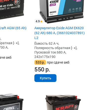
4.9
raft AGM (65 Ah)
Аккумулятор Exide AGM EK620
(62 Ah) 680 А, (3661024037891)
L2
,
атная [- +],
Ёмкость 62 А·ч,
00 А,
Полярность обратная [- +],
Пусковой ток 680 А,
242x175x190
аче акб
533
р.
при сдаче акб
550
р.
Купить