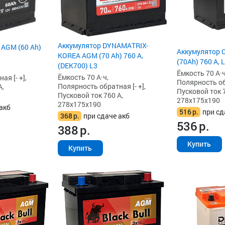
Аккумулятор DYNAMATRIX-
 AGM (60 Ah)
Аккумулятор 
KOREA AGM (70 Ah) 760 А,
(70Ah) 760 А, 
(DEK700) L3
Ёмкость 70 А·ч
Ёмкость 70 А·ч,
я [- +],
Полярность обр
Полярность обратная [- +],
А,
Пусковой ток 7
Пусковой ток 760 А,
278x175x190
278x175x190
акб
516
р.
при сд
368
р.
при сдаче акб
536
р.
388
р.
Купить
Купить