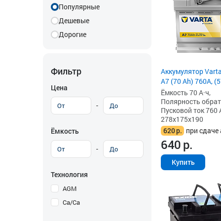
Популярные
Дешевые
Дорогие
Фильтр
Аккумулятор Vart
A7 (70 Ah) 760A, (
Цена
Ёмкость 70 А·ч,
Полярность обратна
-
Пусковой ток 760 
278x175x190
620
р.
при сдаче 
Ёмкость
640
р.
-
Купить
Технология
AGM
Ca/Ca