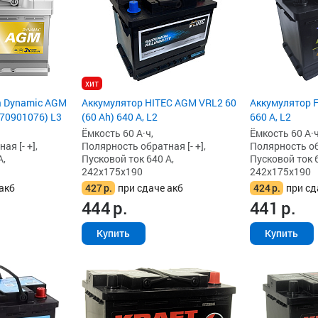
хит
a Dynamic AGM
Аккумулятор HITEC AGM VRL2 60
Аккумулятор F
570901076) L3
(60 Ah) 640 А, L2
660 А, L2
Ёмкость 60 А·ч,
Ёмкость 60 А·ч
я [- +],
Полярность обратная [- +],
Полярность обр
А,
Пусковой ток 640 А,
Пусковой ток 6
242x175x190
242x175x190
акб
427
р.
при сдаче акб
424
р.
при сд
444
р.
441
р.
Купить
Купить