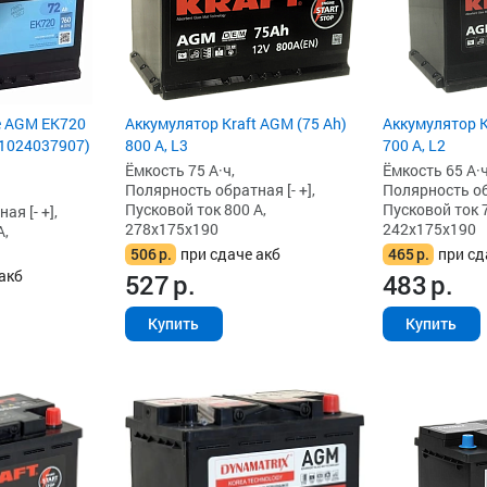
Аккумулятор Kraft AGM (75 Ah)
e AGM EK720
Аккумулятор K
800 А, L3
661024037907)
700 А, L2
Ёмкость 75 А·ч,
Ёмкость 65 А·ч
Полярность обратная [- +],
Полярность обр
Пусковой ток 800 А,
Пусковой ток 7
я [- +],
278x175x190
242x175x190
А,
506
р.
при сдаче акб
465
р.
при сд
акб
527
р.
483
р.
Купить
Купить