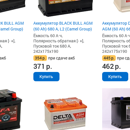
CK BULL AGM
Аккумулятор BLACK BULL AGM
Аккумулятор De
(Camel Group)
(60 Ah) 680 А, L2 (Camel Group)
AGM (60 Ah) 66
Ёмкость 60 А·ч,
Ёмкость 60 А·ч
я [- +],
Полярность обратная [- +],
Полярность обр
А,
Пусковой ток 680 А,
Пусковой ток 6
242x175x190
242x175x190
акб
354
р.
при сдаче акб
445
р.
при сд
371
р.
462
р.
Купить
Купить