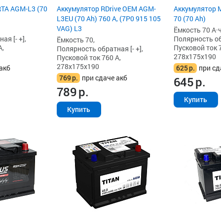
TA AGM-L3 (70
Аккумулятор RDrive OEM AGM-
Аккумулятор 
L3EU (70 Ah) 760 А, (7P0 915 105
70 (70 Ah)
VAG) L3
Ёмкость 70 А·ч
я [- +],
Полярность обр
Ёмкость 70,
А,
Пусковой ток 7
Полярность обратная [- +],
278x175x190
Пусковой ток 760 А,
278x175x190
акб
625
р.
при сд
769
р.
при сдаче акб
645
р.
789
р.
Купить
Купить