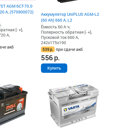
ST AGM 6СТ-70.0
20 А, (570900072)
Аккумулятор UniPLUS AGM-L2
(60 Ah) 660 А, L2
,
Ёмкость 60 А·ч,
атная [- +],
Полярность обратная [- +],
20 А,
Пусковой ток 660 А,
242x175x190
аче акб
539
р.
при сдаче акб
556
р.
Купить