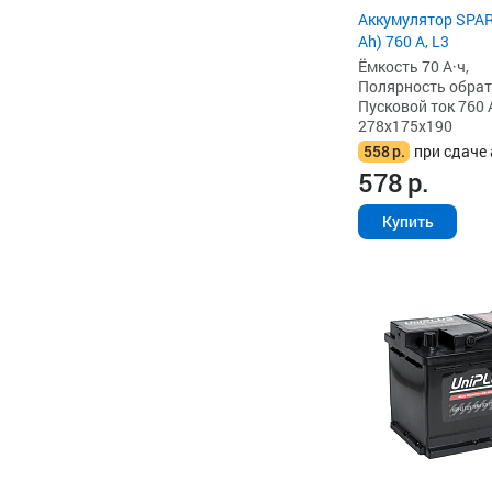
Аккумулятор SPAR
Ah) 760 А, L3
Ёмкость 70 А·ч,
Полярность обратна
Пусковой ток 760 
278x175x190
558
р.
при сдаче 
578
р.
Купить