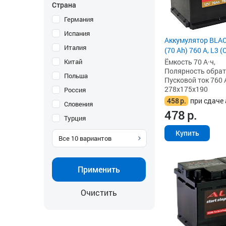
Страна
Германия
Испания
Аккумулятор BLA
Италия
(70 Ah) 760 А, L3 
Ёмкость 70 А·ч,
Китай
Полярность обратна
Польша
Пусковой ток 760 
278x175x190
Россия
458
р.
при сдаче 
Словения
478
р.
Турция
Купить
Все
10
вариантов
Применить
Очистить