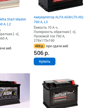
Аккумулятор ALFA AGM (70 Ah)
lta Start Master
760 А, L3
0 А, L2
Ёмкость 70 А·ч,
,
Полярность обратная [- +],
атная [- +],
Пусковой ток 760 А,
60 А,
278x175x190
486
р.
при сдаче акб
аче акб
506
р.
Купить