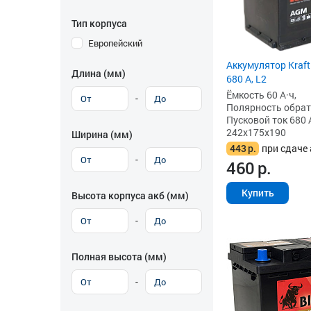
Тип корпуса
Европейский
Аккумулятор Kraft
Длина (мм)
680 А, L2
Ёмкость 60 А·ч,
-
Полярность обратна
Пусковой ток 680 
242x175x190
Ширина (мм)
443
р.
при сдаче 
-
460
р.
Купить
Высота корпуса акб (мм)
-
Полная высота (мм)
-