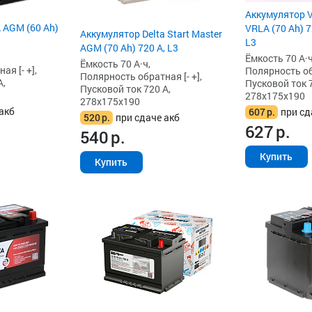
Аккумулятор V
 AGM (60 Ah)
VRLA (70 Ah) 7
Аккумулятор Delta Start Master
L3
AGM (70 Ah) 720 А, L3
Ёмкость 70 А·ч
Ёмкость 70 А·ч,
я [- +],
Полярность обр
Полярность обратная [- +],
А,
Пусковой ток 7
Пусковой ток 720 А,
278x175x190
278x175x190
акб
607
р.
при сд
520
р.
при сдаче акб
627
р.
540
р.
Купить
Купить