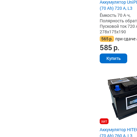
Аккумулятор Uni
(70 Ah) 720 А, L3
Ёмкость 70 А·ч,
Полярность обратна
Пусковой ток 720 
278x175x190
565
р.
при сдаче 
585
р.
Купить
хит
Аккумулятор HITE
(70 Ah) 760 А, L3