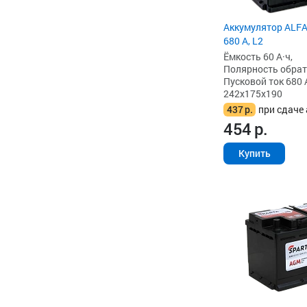
Аккумулятор ALFA
680 А, L2
Ёмкость 60 А·ч,
Полярность обратна
Пусковой ток 680 
242x175x190
437
р.
при сдаче 
454
р.
Купить