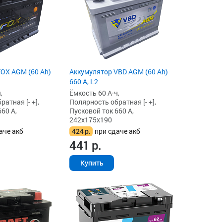
OX AGM (60 Ah)
Аккумулятор VBD AGM (60 Ah)
660 А, L2
,
Ёмкость 60 А·ч,
атная [- +],
Полярность обратная [- +],
60 А,
Пусковой ток 660 А,
242x175x190
аче акб
424
р.
при сдаче акб
441
р.
Купить