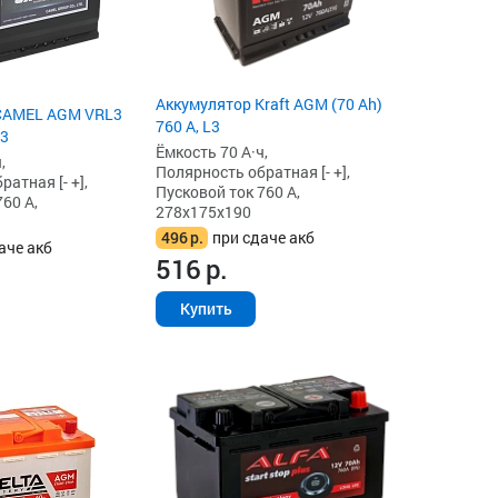
Аккумулятор Kraft AGM (70 Ah)
CAMEL AGM VRL3
760 А, L3
L3
Ёмкость 70 А·ч,
,
Полярность обратная [- +],
атная [- +],
Пусковой ток 760 А,
60 А,
278x175x190
496
р.
при сдаче акб
аче акб
516
р.
Купить