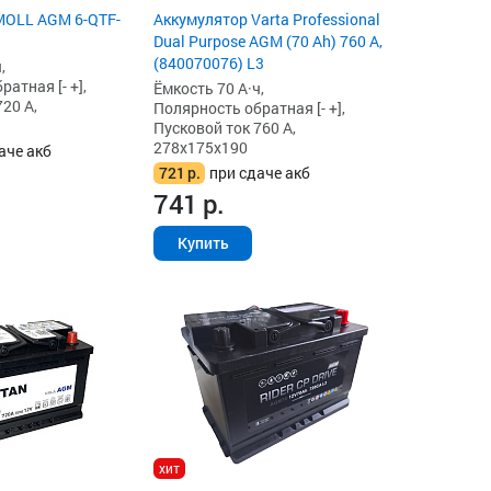
MOLL AGM 6-QTF-
Аккумулятор Varta Professional
Dual Purpose AGM (70 Ah) 760 А,
(840070076) L3
,
атная [- +],
Ёмкость 70 А·ч,
20 А,
Полярность обратная [- +],
Пусковой ток 760 А,
278x175x190
аче акб
721
р.
при сдаче акб
741
р.
Купить
хит