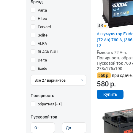
Бренд
Varta
Hitec
4.9
Forvard
Аккумулятор Exid
Solite
(72 Ah) 760 А, (3
ALFA
L3
BLACK BULL
Ёмкость 72 А·ч,
Полярность обратна
Delta
Пусковой ток 760 
Exide
278x175x190
560
р.
при сдаче 
Все
27
вариантов
580
р.
Купить
Полярность
обратная [- +]
Пусковой ток
-