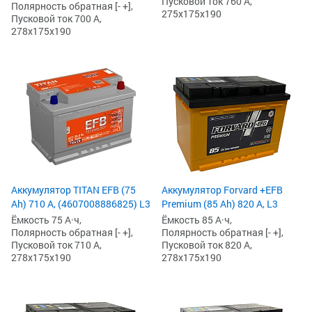
Пусковой ток 760 А,
Полярность обратная [- +],
275x175x190
Пусковой ток 700 А,
278x175x190
Аккумулятор TITAN EFB (75
Аккумулятор Forvard +EFB
Ah) 710 А, (4607008886825) L3
Premium (85 Ah) 820 А, L3
Ёмкость 75 А·ч,
Ёмкость 85 А·ч,
Полярность обратная [- +],
Полярность обратная [- +],
Пусковой ток 710 А,
Пусковой ток 820 А,
278x175x190
278x175x190