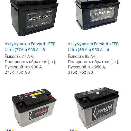
Аккумулятор Forvard +EFB
Аккумулятор Forvard +EFB
Ultra (77Ah) 900 А, L3
Ultra (85 Ah) 950 А, L4
Ёмкость 77 А·ч,
Ёмкость 85 А·ч,
Полярность обратная [- +],
Полярность обратная [- +],
Пусковой ток 900 А,
Пусковой ток 950 А,
278x175x190
315x175x190
4.8
4.8