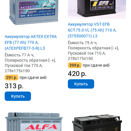
Аккумулятор VST EFB
6СТ-75.0 VL (75 Ah) 710 А,
(575500071) L3
Аккумулятор AKTEX EXTRA
EFB (77 Ah) 770 А,
Ёмкость 75 А·ч,
Полярность обратная [- +],
(ATEXPEFB77-3-R) L3
Пусковой ток 710 А,
Ёмкость 77 А·ч,
278x175x190
Полярность обратная [- +],
399
р.
при сдаче акб
Пусковой ток 770 А,
278x175x190
420
р.
291
р.
при сдаче акб
Купить
313
р.
Купить