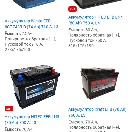
хит
Аккумулятор HITEC EFB LN4
Аккумулятор Westa EFB
(80 Ah) 750 А, L4
6СТ-74 VLR (74 Ah) 710 А, L3
Ёмкость 80 А·ч,
Ёмкость 74 А·ч,
Полярность обратная [- +],
Полярность обратная [- +],
Пусковой ток 750 А,
Пусковой ток 710 А,
315x175x190
278x175x190
хит
Аккумулятор Kraft EFB (70 Ah)
760 А, L3
Аккумулятор HITEC EFB LN3
Ёмкость 70 А·ч,
(70 Ah) 700 А, L3
Полярность обратная [- +],
Ёмкость 70 А·ч,