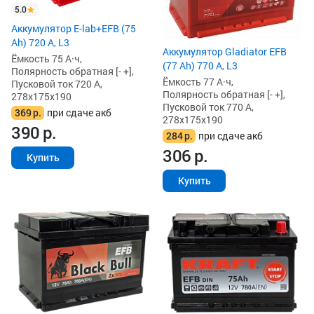
5.0
Аккумулятор E-lab+EFB (75
Ah) 720 А, L3
Аккумулятор Gladiator EFB
Ёмкость 75 А·ч,
(77 Ah) 770 А, L3
Полярность обратная [- +],
Ёмкость 77 А·ч,
Пусковой ток 720 А,
Полярность обратная [- +],
278x175x190
Пусковой ток 770 А,
369
р.
при сдаче акб
278x175x190
390
р.
284
р.
при сдаче акб
306
р.
Купить
Купить