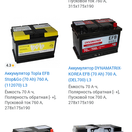
Пусковой ток 760 А,
315x175x190
4.3
Аккумулятор DYNAMATRIX-
Аккумулятор Topla EFB
KOREA EFB (70 Ah) 700 А,
Stop&Go (70 Ah) 760 А,
(DEL700) L3
(112070) L3
Ёмкость 70 А·ч,
Полярность обратная [- +],
Ёмкость 70 А·ч,
Пусковой ток 700 А,
Полярность обратная [- +],
278x175x190
Пусковой ток 760 А,
278x175x190