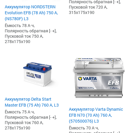
Полярность обратная [- +],
Аккумулятор NORDSTERN
Пусковой ток 720 А,
315x175x190
Evolution EFB (78 Ah) 750 А,
(NS780F) L3
Ёмкость 78 А·ч,
Полярность обратная [- +],
Пусковой ток 750 А,
278x175x190
Аккумулятор Delta Start
Master EFB (75 Ah) 760 А, L3
Аккумулятор Varta Dynamic
Ёмкость 75 А·ч,
EFB N70 (70 Ah) 760 А,
Полярность обратная [- +],
(570500076) L3
Пусковой ток 760 А,
278x175x190
Ёмкость 70 А·ч,