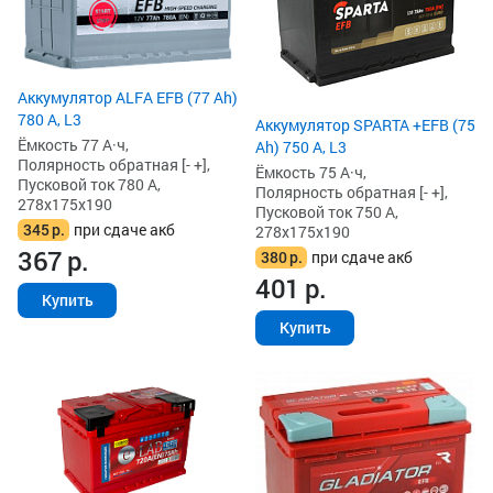
Аккумулятор ALFA EFB (77 Ah)
780 А, L3
Аккумулятор SPARTA +EFB (75
Ёмкость 77 А·ч,
Ah) 750 А, L3
Полярность обратная [- +],
Ёмкость 75 А·ч,
Пусковой ток 780 А,
Полярность обратная [- +],
278x175x190
Пусковой ток 750 А,
345
р.
при сдаче акб
278x175x190
367
р.
380
р.
при сдаче акб
401
р.
Купить
Купить