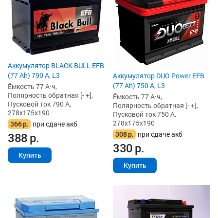
Аккумулятор BLACK BULL EFB
(77 Ah) 790 А, L3
Аккумулятор DUO Power EFB
(77 Ah) 750 А, L3
Ёмкость 77 А·ч,
Полярность обратная [- +],
Ёмкость 77 А·ч,
Пусковой ток 790 А,
Полярность обратная [- +],
278x175x190
Пусковой ток 750 А,
278x175x190
366
р.
при сдаче акб
308
р.
при сдаче акб
388
р.
330
р.
Купить
Купить