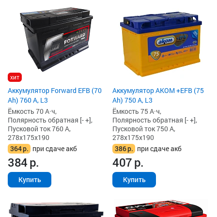
хит
Аккумулятор Forward EFB (70
Аккумулятор AKOM +EFB (75
Ah) 760 А, L3
Ah) 750 А, L3
Ёмкость 70 А·ч,
Ёмкость 75 А·ч,
Полярность обратная [- +],
Полярность обратная [- +],
Пусковой ток 760 А,
Пусковой ток 750 А,
278x175x190
278x175x190
364
р.
при сдаче акб
386
р.
при сдаче акб
384
р.
407
р.
Купить
Купить