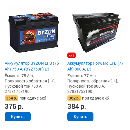
хит
Аккумулятор BYZON EFB (75
Аккумулятор Forward EFB (77
Ah) 750 А, (BYZ750F) L3
Ah) 800 А, L3
Ёмкость 75 А·ч,
Ёмкость 77 А·ч,
Полярность обратная [- +],
Полярность обратная [- +],
Пусковой ток 750 А,
Пусковой ток 800 А,
278x175x190
278x175x190
354
р.
при сдаче акб
362
р.
при сдаче акб
375
р.
384
р.
Купить
Купить