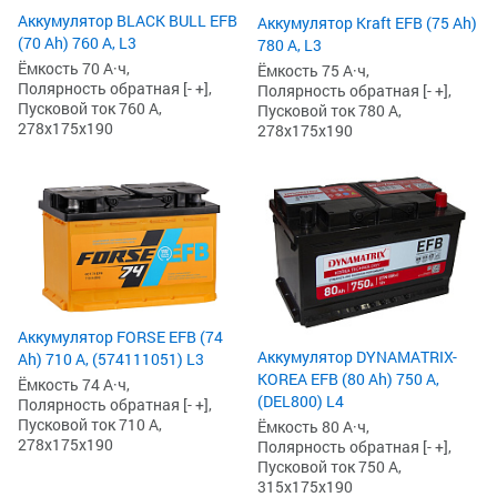
Аккумулятор BLACK BULL EFB
Аккумулятор Kraft EFB (75 Ah)
(70 Ah) 760 А, L3
780 А, L3
Ёмкость 70 А·ч,
Ёмкость 75 А·ч,
Полярность обратная [- +],
Полярность обратная [- +],
Пусковой ток 760 А,
Пусковой ток 780 А,
278x175x190
278x175x190
Аккумулятор FORSE EFB (74
Аккумулятор DYNAMATRIX-
Ah) 710 А, (574111051) L3
KOREA EFB (80 Ah) 750 А,
Ёмкость 74 А·ч,
(DEL800) L4
Полярность обратная [- +],
Пусковой ток 710 А,
Ёмкость 80 А·ч,
278x175x190
Полярность обратная [- +],
Пусковой ток 750 А,
315x175x190