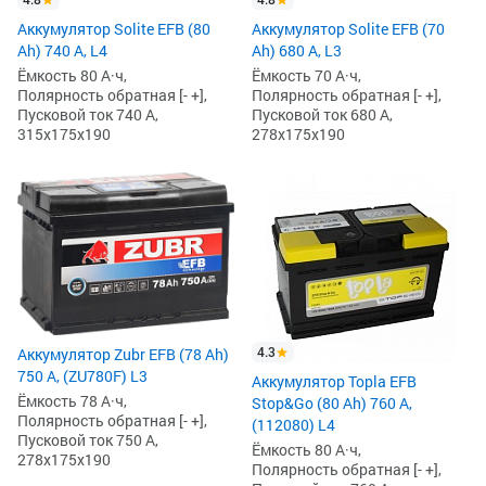
Аккумулятор Solite EFB (80
Аккумулятор Solite EFB (70
Ah) 740 А, L4
Ah) 680 А, L3
Ёмкость 80 А·ч,
Ёмкость 70 А·ч,
Полярность обратная [- +],
Полярность обратная [- +],
Пусковой ток 740 А,
Пусковой ток 680 А,
315x175x190
278x175x190
4.3
Аккумулятор Zubr EFB (78 Ah)
750 А, (ZU780F) L3
Аккумулятор Topla EFB
Ёмкость 78 А·ч,
Stop&Go (80 Ah) 760 А,
Полярность обратная [- +],
(112080) L4
Пусковой ток 750 А,
Ёмкость 80 А·ч,
278x175x190
Полярность обратная [- +],