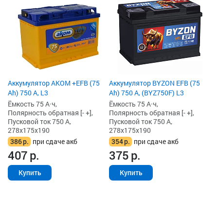
Ah
Ём
По
Пу
27
3
3
Аккумулятор AKOM +EFB (75
Аккумулятор BYZON EFB (75
Ah) 750 А, L3
Ah) 750 А, (BYZ750F) L3
Ёмкость 75 А·ч,
Ёмкость 75 А·ч,
Полярность обратная [- +],
Полярность обратная [- +],
Пусковой ток 750 А,
Пусковой ток 750 А,
278x175x190
278x175x190
386
р.
при сдаче акб
354
р.
при сдаче акб
407
р.
375
р.
Купить
Купить