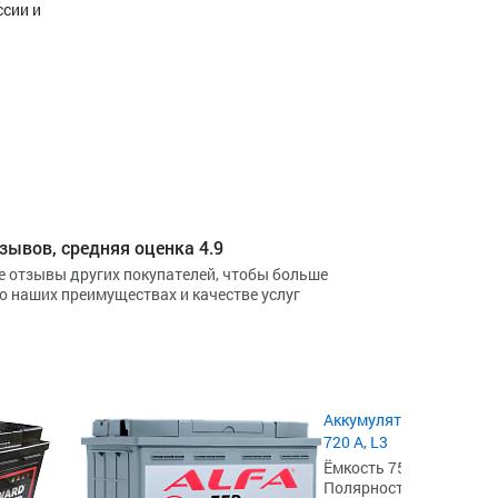
ссии и
зывов, средняя оценка 4.9
е отзывы других покупателей, чтобы больше
 о наших преимуществах и качестве услуг
5.0
Аккумулятор E-lab+EFB 
720 А, L3
Ёмкость 75 А·ч,
Полярность обратная [- 