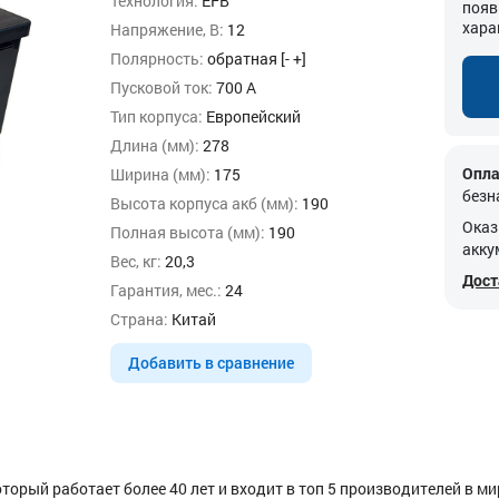
Технология:
EFB
появ
хара
Напряжение, В:
12
Полярность:
обратная [- +]
Пусковой ток:
700 А
Тип корпуса:
Европейский
Длина (мм):
278
Опла
Ширина (мм):
175
безн
Высота корпуса акб (мм):
190
Оказ
Полная высота (мм):
190
акку
Вес, кг:
20,3
Дост
Гарантия, мес.:
24
Страна:
Китай
Добавить в сравнение
торый работает более 40 лет и входит в топ 5 производителей в ми