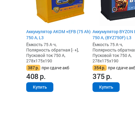
Аккумулятор AKOM +EFB (75 Ah)
Аккумулятор BYZON E
750 А, L3
750 А, (BYZ750F) L3
Ёмкость 75 А·ч,
Ёмкость 75 А·ч,
Полярность обратная [- +],
Полярность обратная 
Пусковой ток 750 А,
Пусковой ток 750 А,
278x175x190
278x175x190
387
р.
при сдаче акб
354
р.
при сдаче ак
408
р.
375
р.
Купить
Купить