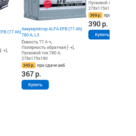
Пусковой ток 720 А,
278x175x190
369
р.
при сдаче акб
390
р.
Аккумулятор ALFA EFB (77 Ah)
FB (77 Ah)
Купить
780 А, L3
Ёмкость 77 А·ч,
Полярность обратная [- +],
 +],
Пусковой ток 780 А,
278x175x190
345
р.
при сдаче акб
367
р.
Купить