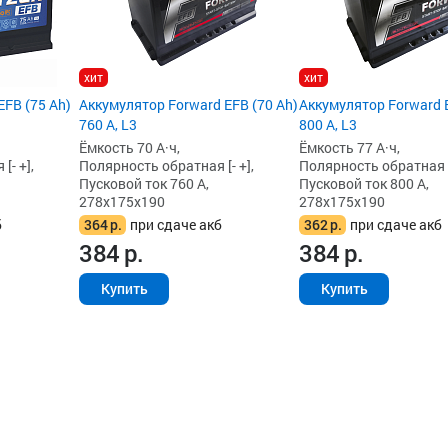
хит
хит
FB (75 Ah)
Аккумулятор Forward EFB (70 Ah)
Аккумулятор Forward E
760 А, L3
800 А, L3
Ёмкость 70 А·ч,
Ёмкость 77 А·ч,
[- +],
Полярность обратная [- +],
Полярность обратная [-
Пусковой ток 760 А,
Пусковой ток 800 А,
278x175x190
278x175x190
б
364
р.
при сдаче акб
362
р.
при сдаче акб
384
р.
384
р.
Купить
Купить