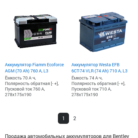
Аккумулятор Fiamm Ecoforce
Аккумулятор Westa EFB
AGM (70 Ah) 760 А, L3
6СТ-74 VLR (74 Ah) 710 А, L3
Ёмкость 70 А·ч,
Ёмкость 74 А·ч,
Полярность обратная [- +],
Полярность обратная [- +],
Пусковой ток 760 А,
Пусковой ток 710 А,
278x175x190
278x175x190
1
2
Продажа автомобильных аккумуляторов для Bentley