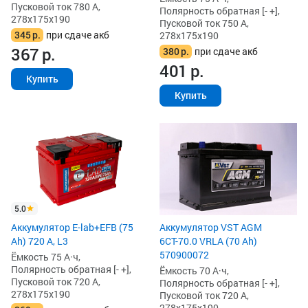
Пусковой ток 780 А,
Полярность обратная [- +],
278x175x190
Пусковой ток 750 А,
345
р.
при сдаче акб
278x175x190
367
р.
380
р.
при сдаче акб
401
р.
Купить
Купить
5.0
Аккумулятор E-lab+EFB (75
Аккумулятор VST AGM
Ah) 720 А, L3
6СТ-70.0 VRLA (70 Ah)
570900072
Ёмкость 75 А·ч,
Полярность обратная [- +],
Ёмкость 70 А·ч,
Пусковой ток 720 А,
Полярность обратная [- +],
278x175x190
Пусковой ток 720 А,
278x175x190