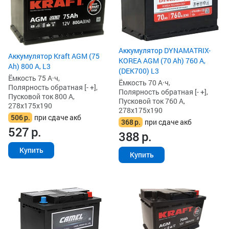
Аккумулятор DYNAMATRIX-
Аккумулятор Kraft AGM (75
KOREA AGM (70 Ah) 760 А,
Ah) 800 А, L3
(DEK700) L3
Ёмкость 75 А·ч,
Ёмкость 70 А·ч,
Полярность обратная [- +],
Полярность обратная [- +],
Пусковой ток 800 А,
Пусковой ток 760 А,
278x175x190
278x175x190
506
р.
при сдаче акб
368
р.
при сдаче акб
527
р.
388
р.
Купить
Купить