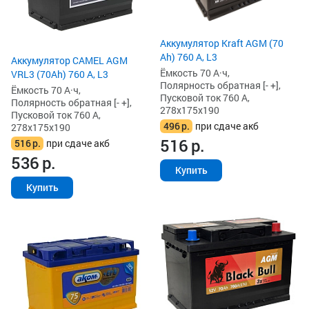
Аккумулятор Kraft AGM (70
Ah) 760 А, L3
Аккумулятор CAMEL AGM
Ёмкость 70 А·ч,
VRL3 (70Ah) 760 А, L3
Полярность обратная [- +],
Ёмкость 70 А·ч,
Пусковой ток 760 А,
Полярность обратная [- +],
278x175x190
Пусковой ток 760 А,
496
р.
при сдаче акб
278x175x190
516
р.
516
р.
при сдаче акб
536
р.
Купить
Купить