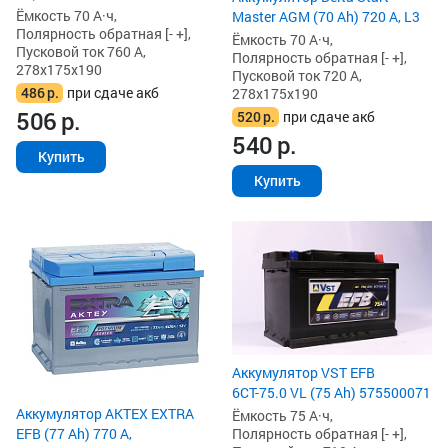
Ёмкость 70 А·ч,
Master AGM (70 Ah) 720 А, L3
Полярность обратная [- +],
Ёмкость 70 А·ч,
Пусковой ток 760 А,
Полярность обратная [- +],
278x175x190
Пусковой ток 720 А,
486
р.
при сдаче акб
278x175x190
506
р.
520
р.
при сдаче акб
540
р.
Купить
Купить
Аккумулятор VST EFB
6СТ-75.0 VL (75 Ah) 575500071
Аккумулятор AKTEX EXTRA
Ёмкость 75 А·ч,
Полярность обратная [- +],
EFB (77 Ah) 770 А,