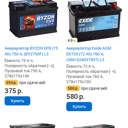
4.9
Аккумулятор BYZON EFB (75
Аккумулятор Exide AGM
Ah) 750 А, (BYZ750F) L3
EK720 (72 Ah) 760 А,
(3661024037907) L3
Ёмкость 75 А·ч,
Полярность обратная [- +],
Ёмкость 72 А·ч,
Пусковой ток 750 А,
Полярность обратная [- +],
278x175x190
Пусковой ток 760 А,
278x175x190
354
р.
при сдаче акб
560
р.
при сдаче акб
375
р.
580
р.
Купить
Купить