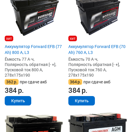
хит
хит
Аккумулятор Forward EFB (77
Аккумулятор Forward EFB (70
Ah) 800 А, L3
Ah) 760 А, L3
Ёмкость 77 А·ч,
Ёмкость 70 А·ч,
Полярность обратная [- +],
Полярность обратная [- +],
Пусковой ток 800 А,
Пусковой ток 760 А,
278x175x190
278x175x190
362
р.
при сдаче акб
364
р.
при сдаче акб
384
р.
384
р.
Купить
Купить