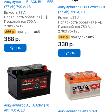
Аккумулятор BLACK BULL EFB
(77 Ah) 790 А, L3
Аккумулятор DUO Power EFB
(77 Ah) 750 А, L3
Ёмкость 77 А·ч,
Полярность обратная [- +],
Ёмкость 77 А·ч,
Пусковой ток 790 А,
Полярность обратная [- +],
278x175x190
Пусковой ток 750 А,
278x175x190
366
р.
при сдаче акб
308
р.
при сдаче акб
388
р.
330
р.
Купить
Купить
Аккумулятор ALFA AGM (70
Ah) 760 А, L3
Аккумулятор Delta Start