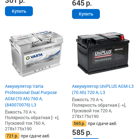
301
р.
645
р.
Купить
Купить
Аккумулятор Varta
Аккумулятор UniPLUS AGM-L3
Professional Dual Purpose
(70 Ah) 720 А, L3
AGM (70 Ah) 760 А,
Ёмкость 70 А·ч,
(840070076) L3
Полярность обратная [- +],
Пусковой ток 720 А,
Ёмкость 70 А·ч,
278x175x190
Полярность обратная [- +],
Пусковой ток 760 А,
565
р.
при сдаче акб
278x175x190
585
р.
721
р.
при сдаче акб