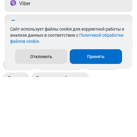
Viber
Telegram
Cайт использует файлы cookie для корректной работы и
анализа данных в соответствии с
Политикой обработки
файлов cookie
.
info@akkamulik.by
Отклонить
Принять
Доставка
Пункты выдачи
Магазины
Оплата
Безналичный расчет
Прием б/у акб
Информация
Отзывы
Контакты
© 2026. ООО «Аккамулик». 220056, Беларусь, г. Минск,
пр. Независимости, д.199.
УНП 192748524. Зарегистрирован в торговом реестре