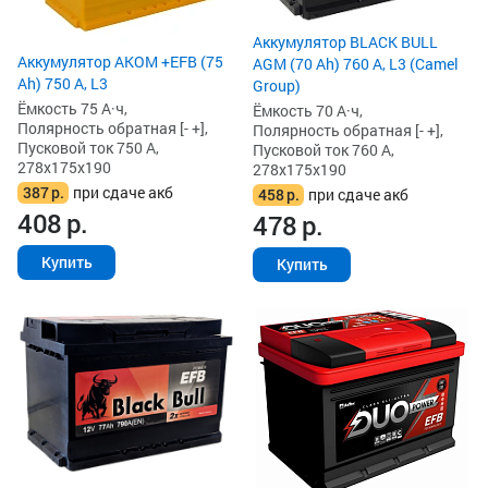
Аккумулятор BLACK BULL
Аккумулятор AKOM +EFB (75
AGM (70 Ah) 760 А, L3 (Camel
Ah) 750 А, L3
Group)
Ёмкость 75 А·ч,
Ёмкость 70 А·ч,
Полярность обратная [- +],
Полярность обратная [- +],
Пусковой ток 750 А,
Пусковой ток 760 А,
278x175x190
278x175x190
387
р.
при сдаче акб
458
р.
при сдаче акб
408
р.
478
р.
Купить
Купить