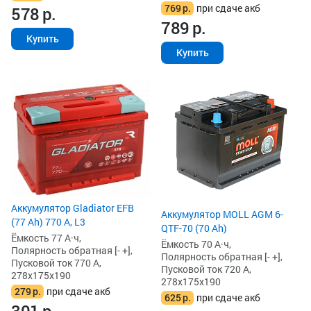
769
р.
при сдаче акб
578
р.
789
р.
Купить
Купить
Аккумулятор Gladiator EFB
Аккумулятор MOLL AGM 6-
(77 Ah) 770 А, L3
QTF-70 (70 Ah)
Ёмкость 77 А·ч,
Ёмкость 70 А·ч,
Полярность обратная [- +],
Полярность обратная [- +],
Пусковой ток 770 А,
Пусковой ток 720 А,
278x175x190
278x175x190
279
р.
при сдаче акб
625
р.
при сдаче акб