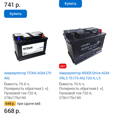
741
р.
Купить
Купить
хит
Аккумулятор TITAN AGM (70
Аккумулятор RIDER Drive AGM
Ah)
VRL3 70 (70 Ah) 720 А, L3
Ёмкость 70 А·ч,
Ёмкость 70 А·ч,
Полярность обратная [- +],
Полярность обратная [- +],
Пусковой ток 720 А,
Пусковой ток 720 А,
278x175x190
278x175x190
648
р.
при сдаче акб
668
р.