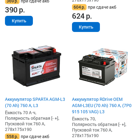
369
р.
при сдаче акб
604
р.
при сдаче акб
390
р.
624
р.
Купить
Купить
Аккумулятор SPARTA AGM-L3
Аккумулятор RDrive OEM
(70 Ah) 760 А, L3
AGM-L3EU (70 Ah) 760 А, (7P0
915 105 VAG) L3
Ёмкость 70 А·ч,
Полярность обратная [- +],
Ёмкость 70,
Пусковой ток 760 А,
Полярность обратная [- +],
278x175x190
Пусковой ток 760 А,
278x175x190
558
р.
при сдаче акб