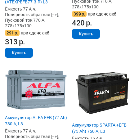
Пусковой ток 710 А,
(ATEXPEFB77-3-R) L3
278x175x190
Ёмкость 77 А·ч,
399
р.
при сдаче акб
Полярность обратная [- +],
Пусковой ток 770 А,
420
р.
278x175x190
291
р.
при сдаче акб
Купить
313
р.
Купить
Аккумулятор ALFA EFB (77 Ah)
780 А, L3
Аккумулятор SPARTA +EFB
Ёмкость 77 А·ч,
(75 Ah) 750 А, L3
Полярность обратная [- +],
Ёмкость 75 А·ч,