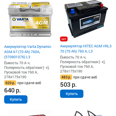
хит
Аккумулятор HITEC AGM VRL3
Аккумулятор Varta Dynamic
70 (70 Ah) 760 А, L3
AGM A7 (70 Ah) 760A,
(570901076) L3
Ёмкость 70 А·ч,
Полярность обратная [- +],
Ёмкость 70 А·ч,
Пусковой ток 760 А,
Полярность обратная [- +],
278x175x190
Пусковой ток 760 А,
278x175x190
483
р.
при сдаче акб
620
р.
при сдаче акб
503
р.
640
р.
Купить
Купить