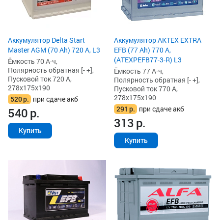
Аккумулятор Delta Start
Аккумулятор AKTEX EXTRA
Master AGM (70 Ah) 720 А, L3
EFB (77 Ah) 770 А,
(ATEXPEFB77-3-R) L3
Ёмкость 70 А·ч,
Полярность обратная [- +],
Ёмкость 77 А·ч,
Пусковой ток 720 А,
Полярность обратная [- +],
278x175x190
Пусковой ток 770 А,
278x175x190
520
р.
при сдаче акб
291
р.
при сдаче акб
540
р.
313
р.
Купить
Купить