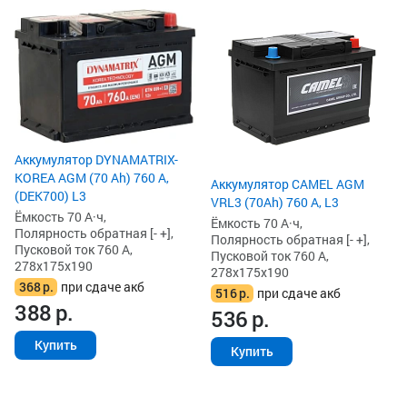
Аккумулятор DYNAMATRIX-
KOREA AGM (70 Ah) 760 А,
Аккумулятор CAMEL AGM
(DEK700) L3
VRL3 (70Ah) 760 А, L3
Ёмкость 70 А·ч,
Ёмкость 70 А·ч,
Полярность обратная [- +],
Полярность обратная [- +],
Пусковой ток 760 А,
Пусковой ток 760 А,
278x175x190
278x175x190
368
р.
при сдаче акб
516
р.
при сдаче акб
388
р.
536
р.
Купить
Купить