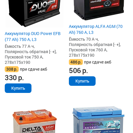
Аккумулятор ALFA AGM (70
Ah) 760 А, L3
Аккумулятор DUO Power EFB
Ёмкость 70 А·ч,
(77 Ah) 750 А, L3
Полярность обратная [- +],
Ёмкость 77 А·ч,
Пусковой ток 760 А,
Полярность обратная [- +],
278x175x190
Пусковой ток 750 А,
486
р.
при сдаче акб
278x175x190
506
р.
308
р.
при сдаче акб
330
р.
Купить
Купить