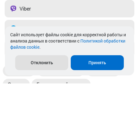
Viber
Telegram
Cайт использует файлы cookie для корректной работы и
анализа данных в соответствии с
Политикой обработки
файлов cookie
.
info@akkamulik.by
Отклонить
Принять
Доставка
Пункты выдачи
Магазины
Оплата
Безналичный расчет
Прием б/у акб
Информация
Отзывы
Контакты
© 2026. ООО «Аккамулик». 220056, Беларусь, г. Минск,
пр. Независимости, д.199.