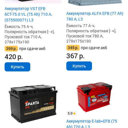
Аккумулятор VST EFB
Аккумулятор ALFA EFB (77 Ah)
6СТ-75.0 VL (75 Ah) 710 А,
780 А, L3
(575500071) L3
Ёмкость 77 А·ч,
Ёмкость 75 А·ч,
Полярность обратная [- +],
Полярность обратная [- +],
Пусковой ток 780 А,
Пусковой ток 710 А,
278x175x190
278x175x190
345
р.
при сдаче акб
399
р.
при сдаче акб
367
р.
420
р.
Купить
Купить
5.0
Аккумулятор E-lab+EFB (75
Ah) 720 А, L3