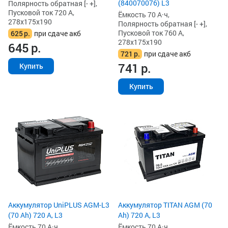
(840070076) L3
Полярность обратная [- +],
Пусковой ток 720 А,
Ёмкость 70 А·ч,
278x175x190
Полярность обратная [- +],
Пусковой ток 760 А,
625
р.
при сдаче акб
278x175x190
645
р.
721
р.
при сдаче акб
741
р.
Купить
Купить
Аккумулятор UniPLUS AGM-L3
Аккумулятор TITAN AGM (70
(70 Ah) 720 А, L3
Ah) 720 А, L3
Ёмкость 70 А·ч,
Ёмкость 70 А·ч,