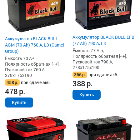
Аккумулятор BLACK BULL EFB
Аккумулятор BLACK BULL
(77 Ah) 790 А, L3
AGM (70 Ah) 760 А, L3 (Camel
Ёмкость 77 А·ч,
Group)
Полярность обратная [- +],
Ёмкость 70 А·ч,
Пусковой ток 790 А,
Полярность обратная [- +],
278x175x190
Пусковой ток 760 А,
366
р.
при сдаче акб
278x175x190
388
р.
458
р.
при сдаче акб
478
р.
Купить
Купить