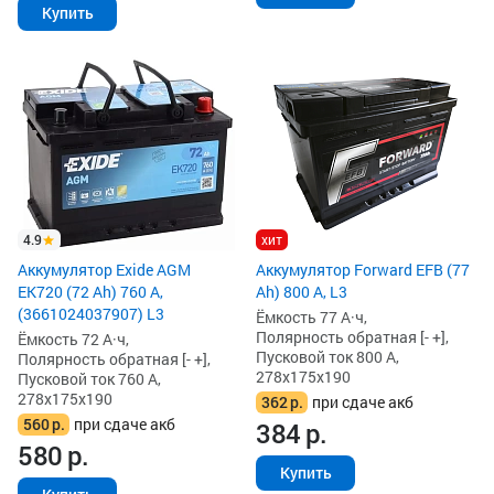
Купить
4.9
хит
Аккумулятор Exide AGM
Аккумулятор Forward EFB (77
EK720 (72 Ah) 760 А,
Ah) 800 А, L3
(3661024037907) L3
Ёмкость 77 А·ч,
Полярность обратная [- +],
Ёмкость 72 А·ч,
Пусковой ток 800 А,
Полярность обратная [- +],
278x175x190
Пусковой ток 760 А,
278x175x190
362
р.
при сдаче акб
560
р.
при сдаче акб
384
р.
580
р.
Купить