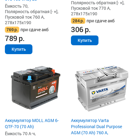
Полярность обратная [- +],
Ёмкость 70,
Пусковой ток 770 А,
Полярность обратная [- +],
278x175x190
Пусковой ток 760 А,
284
р.
при сдаче акб
278x175x190
306
р.
769
р.
при сдаче акб
789
р.
Купить
Купить
Аккумулятор MOLL AGM 6-
Аккумулятор Varta
QTF-70 (70 Ah)
Professional Dual Purpose
AGM (70 Ah) 760 А,
Ёмкость 70 А·ч,