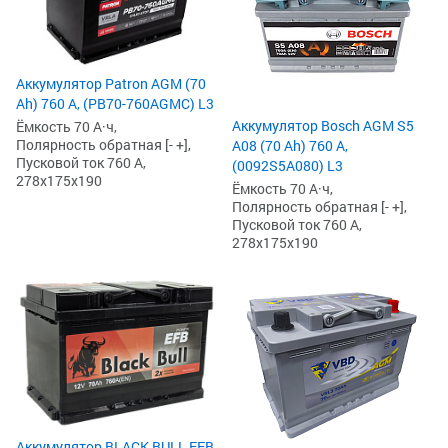
Аккумулятор Patron AGM (70
Ah) 760 А, (PB70-760AGMC) L3
Аккумулятор Bosch AGM S5
Ёмкость 70 А·ч,
Полярность обратная [- +],
A08 (70 Ah) 760 А,
Пусковой ток 760 А,
(0092S5A080) L3
278x175x190
Ёмкость 70 А·ч,
Полярность обратная [- +],
Пусковой ток 760 А,
278x175x190
Аккумулятор BLACK BULL EFB