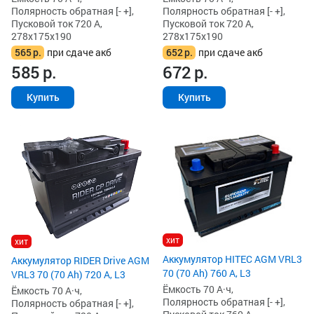
Полярность обратная [- +],
Полярность обратная [- +],
Пусковой ток 720 А,
Пусковой ток 720 А,
278x175x190
278x175x190
565
р.
при сдаче акб
652
р.
при сдаче акб
585
р.
672
р.
Купить
Купить
хит
хит
Аккумулятор HITEC AGM VRL3
Аккумулятор RIDER Drive AGM
70 (70 Ah) 760 А, L3
VRL3 70 (70 Ah) 720 А, L3
Ёмкость 70 А·ч,
Ёмкость 70 А·ч,
Полярность обратная [- +],
Полярность обратная [- +],