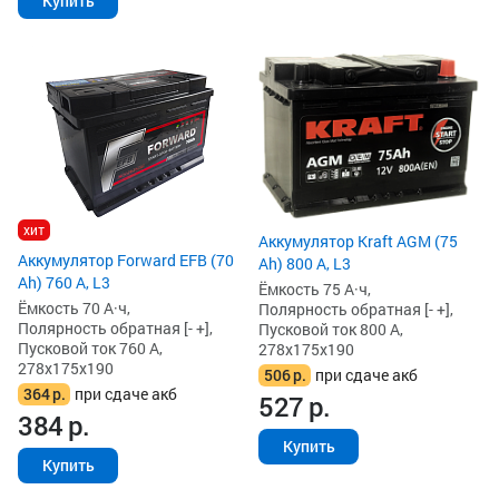
Купить
хит
Аккумулятор Kraft AGM (75
Аккумулятор Forward EFB (70
Ah) 800 А, L3
Ah) 760 А, L3
Ёмкость 75 А·ч,
Ёмкость 70 А·ч,
Полярность обратная [- +],
Полярность обратная [- +],
Пусковой ток 800 А,
Пусковой ток 760 А,
278x175x190
278x175x190
506
р.
при сдаче акб
364
р.
при сдаче акб
527
р.
384
р.
Купить
Купить