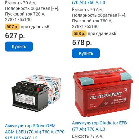
(70 Ah) 760 А, L3
Ёмкость 70 А·ч,
Полярность обратная [- +],
Ёмкость 70 А·ч,
Пусковой ток 720 А,
Полярность обратная [- +],
278x175x190
Пусковой ток 760 А,
278x175x190
607
р.
при сдаче акб
558
р.
при сдаче акб
627
р.
578
р.
Купить
Купить
Аккумулятор Gladiator EFB
Аккумулятор RDrive OEM
(77 Ah) 770 А, L3
AGM-L3EU (70 Ah) 760 А, (7P0
Ёмкость 77 А·ч,
915 105 VAG) L3