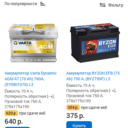
По популярности
Фильтр
Аккумулятор Varta Dynamic
Аккумулятор BYZON EFB (75
AGM A7 (70 Ah) 760A,
Ah) 750 А, (BYZ750F) L3
(570901076) L3
Ёмкость 75 А·ч,
Полярность обратная [- +],
Ёмкость 70 А·ч,
Пусковой ток 750 А,
Полярность обратная [- +],
278x175x190
Пусковой ток 760 А,
278x175x190
354
р.
при сдаче акб
620
р.
при сдаче акб
375
р.
640
р.
Купить