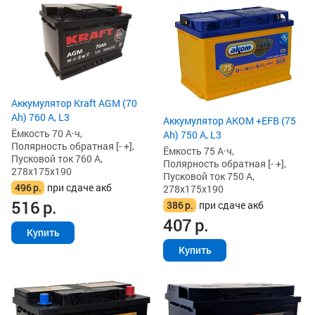
Аккумулятор Kraft AGM (70
Ah) 760 А, L3
Аккумулятор AKOM +EFB (75
Ёмкость 70 А·ч,
Ah) 750 А, L3
Полярность обратная [- +],
Ёмкость 75 А·ч,
Пусковой ток 760 А,
Полярность обратная [- +],
278x175x190
Пусковой ток 750 А,
496
р.
при сдаче акб
278x175x190
516
р.
386
р.
при сдаче акб
407
р.
Купить
Купить