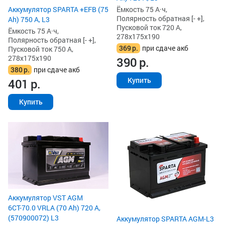
Аккумулятор SPARTA +EFB (75
Ёмкость 75 А·ч,
Полярность обратная [- +],
Ah) 750 А, L3
Пусковой ток 720 А,
Ёмкость 75 А·ч,
278x175x190
Полярность обратная [- +],
369
р.
при сдаче акб
Пусковой ток 750 А,
278x175x190
390
р.
380
р.
при сдаче акб
Купить
401
р.
Купить
Аккумулятор VST AGM
6СТ-70.0 VRLA (70 Ah) 720 А,
(570900072) L3
Аккумулятор SPARTA AGM-L3