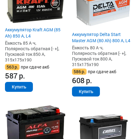
Аккумулятор Kraft AGM (85
Аккумулятор Delta Start
Ah) 850 А, L4
Master AGM (80 Ah) 800 А, L4
Ёмкость 85 А·ч,
Ёмкость 80 А·ч,
Полярность обратная [- +],
Полярность обратная [- +],
Пусковой ток 850 А,
Пусковой ток 800 А,
315x175x190
315x175x190
563
р.
при сдаче акб
586
р.
при сдаче акб
587
р.
608
р.
Купить
Купить