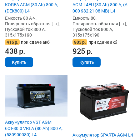
KOREA AGM (80 Ah) 800 А,
AGM-L4EU (80 Ah) 800 А, (A
(DEK800) L4
000 982 21 08 MB) L4
Ёмкость 80 А·ч,
Ёмкость 80,
Полярность обратная [- +],
Полярность обратная [- +],
Пусковой ток 800 А,
Пусковой ток 800 А,
315x175x190
315x175x190
416
р.
при сдаче акб
903
р.
при сдаче акб
438
р.
925
р.
Купить
Купить
Аккумулятор VST AGM
6СТ-80.0 VRLA (80 Ah) 800 А,
(580900080) L4
Аккумулятор SPARTA AGM-L4