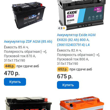
4.9
Аккумулятор Exide AGM
EK820 (82 Ah) 800 А,
Аккумулятор ZDF AGM (85 Ah)
(3661024037914) L4
Ёмкость 85 А·ч,
Ёмкость 82 А·ч,
Полярность обратная [- +],
Полярность обратная [- +],
Пусковой ток 870 А,
Пусковой ток 800 А,
315x175x190
315x175x190
446
р.
при сдаче акб
652
р.
при сдаче акб
470
р.
675
р.
Купить
Купить