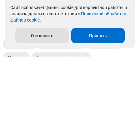
Telegram
Cайт использует файлы cookie для корректной работы и
анализа данных в соответствии с
Политикой обработки
файлов cookie
.
info@akkamulik.by
Отклонить
Принять
Доставка
Пункты выдачи
Магазины
Оплата
Безналичный расчет
Прием б/у акб
Информация
Отзывы
Контакты
© 2026. ООО «Аккамулик». 220056, Беларусь, г. Минск,
пр. Независимости, д.199.
УНП 192748524. Зарегистрирован в торговом реестре
№ 369712 от 01.03.2017