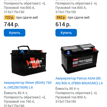
Полярность обратная [- +],
Полярность обратная [- +],
Пусковой ток 800 А,
Пусковой ток 800 А,
315x175x190
315x175x190
722
р.
при сдаче акб
592
р.
при сдаче акб
744
р.
614
р.
Купить
Купить
Аккумулятор Patron AGM (80
Аккумулятор Wezer (80Ah) 760
Ah) 800 А, (PB80-800AGMC) L4
А, (WEZ80760R) L4
Ёмкость 80 А·ч,
Ёмкость 80 А·ч,
Полярность обратная [- +],
Полярность обратная [- +],
Пусковой ток 800 А,
Пусковой ток 760 А,
315x175x190
315x175x190