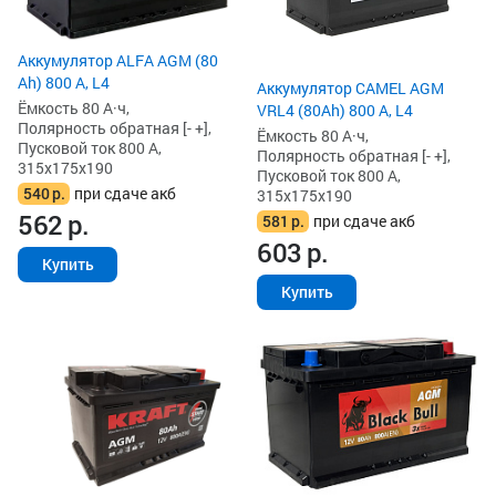
Аккумулятор ALFA AGM (80
Ah) 800 А, L4
Аккумулятор CAMEL AGM
Ёмкость 80 А·ч,
VRL4 (80Ah) 800 А, L4
Полярность обратная [- +],
Ёмкость 80 А·ч,
Пусковой ток 800 А,
Полярность обратная [- +],
315x175x190
Пусковой ток 800 А,
540
р.
при сдаче акб
315x175x190
562
р.
581
р.
при сдаче акб
603
р.
Купить
Купить