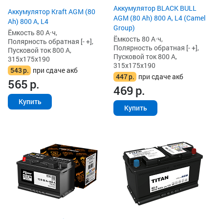
Аккумулятор BLACK BULL
Аккумулятор Kraft AGM (80
AGM (80 Ah) 800 А, L4 (Camel
Ah) 800 А, L4
Group)
Ёмкость 80 А·ч,
Ёмкость 80 А·ч,
Полярность обратная [- +],
Полярность обратная [- +],
Пусковой ток 800 А,
Пусковой ток 800 А,
315x175x190
315x175x190
543
р.
при сдаче акб
447
р.
при сдаче акб
565
р.
469
р.
Купить
Купить