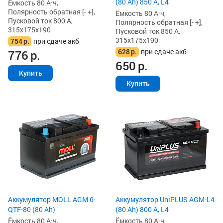
(80 Ah) 850 А, L4
Ёмкость 80 А·ч,
Полярность обратная [- +],
Ёмкость 80 А·ч,
Пусковой ток 800 А,
Полярность обратная [- +],
315x175x190
Пусковой ток 850 А,
315x175x190
754
р.
при сдаче акб
628
р.
при сдаче акб
776
р.
650
р.
Купить
Купить
Аккумулятор MOLL AGM 6-
Аккумулятор UniPLUS AGM-L4
QTF-80 (80 Ah)
(80 Ah) 800 А, L4
Ёмкость 80 А·ч,
Ёмкость 80 А·ч,