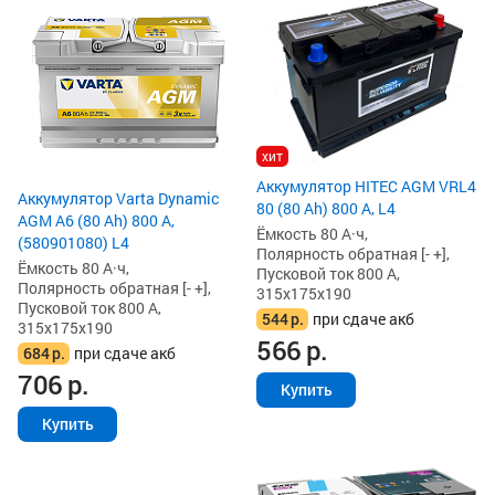
хит
Аккумулятор HITEC AGM VRL4
Аккумулятор Varta Dynamic
80 (80 Ah) 800 А, L4
AGM A6 (80 Ah) 800 А,
Ёмкость 80 А·ч,
(580901080) L4
Полярность обратная [- +],
Ёмкость 80 А·ч,
Пусковой ток 800 А,
Полярность обратная [- +],
315x175x190
Пусковой ток 800 А,
544
р.
при сдаче акб
315x175x190
566
р.
684
р.
при сдаче акб
706
р.
Купить
Купить