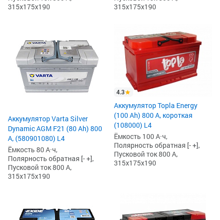
315x175x190
315x175x190
4.3
Аккумулятор Topla Energy
(100 Ah) 800 А, короткая
Аккумулятор Varta Silver
(108000) L4
Dynamic AGM F21 (80 Ah) 800
Ёмкость 100 А·ч,
А, (580901080) L4
Полярность обратная [- +],
Ёмкость 80 А·ч,
Пусковой ток 800 А,
Полярность обратная [- +],
315x175x190
Пусковой ток 800 А,
315x175x190