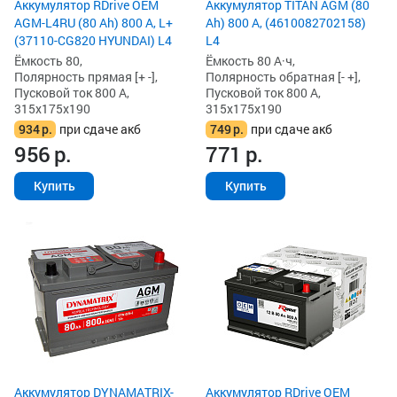
Аккумулятор RDrive OEM
Аккумулятор TITAN AGM (80
AGM-L4RU (80 Ah) 800 А, L+
Ah) 800 А, (4610082702158)
(37110-CG820 HYUNDAI) L4
L4
Ёмкость 80,
Ёмкость 80 А·ч,
Полярность прямая [+ -],
Полярность обратная [- +],
Пусковой ток 800 А,
Пусковой ток 800 А,
315x175x190
315x175x190
934
р.
при сдаче акб
749
р.
при сдаче акб
956
р.
771
р.
Купить
Купить
Аккумулятор DYNAMATRIX-
Аккумулятор RDrive OEM