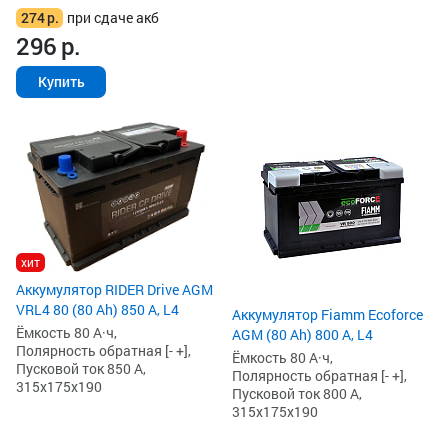
274
р.
при сдаче акб
296
р.
Купить
хит
Аккумулятор RIDER Drive AGM
VRL4 80 (80 Ah) 850 А, L4
Аккумулятор Fiamm Ecoforce
Ёмкость 80 А·ч,
AGM (80 Ah) 800 А, L4
Полярность обратная [- +],
Ёмкость 80 А·ч,
Пусковой ток 850 А,
Полярность обратная [- +],
315x175x190
Пусковой ток 800 А,
315x175x190