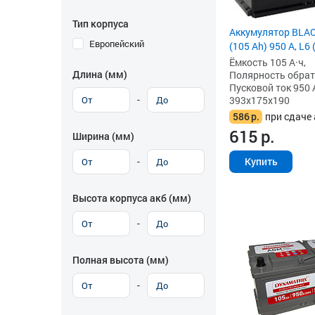
Тип корпуса
Аккумулятор BLA
Европейский
(105 Ah) 950 А, L6
Ёмкость 105 А·ч,
Длина (мм)
Полярность обратна
Пусковой ток 950 
-
393x175x190
586
р.
при сдаче 
615
р.
Ширина (мм)
-
Купить
Высота корпуса акб (мм)
-
Полная высота (мм)
-