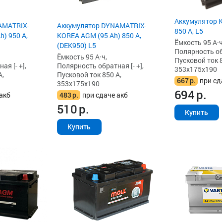
Аккумулятор K
AMATRIX-
Аккумулятор DYNAMATRIX-
850 А, L5
) 950 А,
KOREA AGM (95 Ah) 850 А,
Ёмкость 95 А·ч
(DEK950) L5
Полярность обр
Ёмкость 95 А·ч,
Пусковой ток 8
я [- +],
Полярность обратная [- +],
353x175x190
А,
Пусковой ток 850 А,
667
р.
при сд
353x175x190
694
р.
акб
483
р.
при сдаче акб
510
р.
Купить
Купить