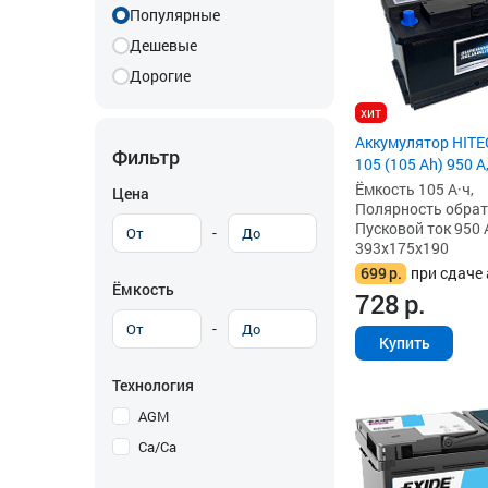
Популярные
Дешевые
Дорогие
хит
Аккумулятор HIT
Фильтр
105 (105 Ah) 950 А
Ёмкость 105 А·ч,
Цена
Полярность обратна
Пусковой ток 950 
-
393x175x190
699
р.
при сдаче 
Ёмкость
728
р.
-
Купить
Технология
AGM
Ca/Ca