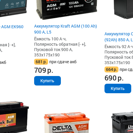
Аккумулятор Kraft AGM (100 Ah)
e AGM EK960
900 А, L5
Аккумулятор 
Ёмкость 100 А·ч,
(92Ah) 850 А, 
Полярность обратная [- +],
я [- +],
Ёмкость 92 А·ч
Пусковой ток 900 А,
А,
Полярность обр
353x175x190
Пусковой ток 8
681
р.
при сдаче акб
акб
353x175x190
709
р.
664
р.
при сд
690
р.
Купить
Купить