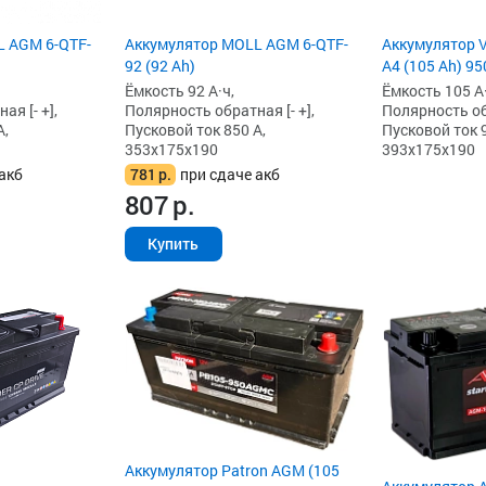
L AGM 6-QTF-
Аккумулятор MOLL AGM 6-QTF-
Аккумулятор 
92 (92 Ah)
A4 (105 Ah) 95
Ёмкость 92 А·ч,
Ёмкость 105 А·
я [- +],
Полярность обратная [- +],
Полярность обр
А,
Пусковой ток 850 А,
Пусковой ток 9
353x175x190
393x175x190
акб
781
р.
при сдаче акб
807
р.
Купить
Аккумулятор Patron AGM (105