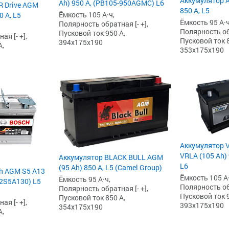
Аккумулятор A
Ah) 950 А, (PB105-950AGMC) L6
R Drive AGM
850 А, L5
Ёмкость 105 А·ч,
0 А, L5
Ёмкость 95 А·ч
Полярность обратная [- +],
Полярность обр
Пусковой ток 950 А,
я [- +],
Пусковой ток 8
394x175x190
А,
353x175x190
Аккумулятор V
VRLA (105 Ah) 
Аккумулятор BLACK BULL AGM
L6
(95 Ah) 850 А, L5 (Camel Group)
h AGM S5 А13
Ёмкость 105 А·
Ёмкость 95 А·ч,
92S5A130) L5
Полярность обр
Полярность обратная [- +],
Пусковой ток 9
Пусковой ток 850 А,
я [- +],
393x175x190
354x175x190
А,