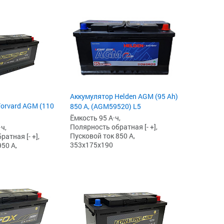
Аккумулятор Helden AGM (95 Ah)
orvard AGM (110
850 А, (AGM59520) L5
Ёмкость 95 А·ч,
Полярность обратная [- +],
ч,
Пусковой ток 850 А,
атная [- +],
353x175x190
50 А,