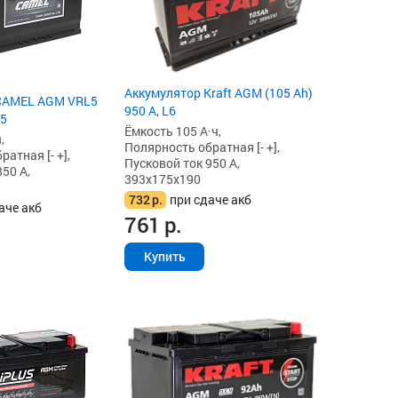
Аккумулятор Kraft AGM (105 Ah)
CAMEL AGM VRL5
950 А, L6
L5
Ёмкость 105 А·ч,
,
Полярность обратная [- +],
атная [- +],
Пусковой ток 950 А,
50 А,
393x175x190
732
р.
при сдаче акб
аче акб
761
р.
Купить