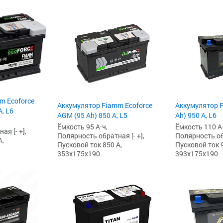
m Ecoforce
Аккумулятор Fiamm Ecoforce
Аккумулятор F
, L6
AGM (95 Ah) 850 A, L5
Ah) 950 А, L6
Ёмкость 95 А·ч,
Ёмкость 110 А·
я [- +],
Полярность обратная [- +],
Полярность обр
А,
Пусковой ток 850 А,
Пусковой ток 9
353x175x190
393x175x190