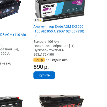
4.9
Аккумулятор Exide AGM EK1060
(106 Ah) 950 А, (3661024037938)
DF AGM (110 Ah)
L6
Ёмкость 106 А·ч,
ч,
Полярность обратная [- +],
атная [- +],
Пусковой ток 950 А,
1000 А,
393x175x190
860
р.
при сдаче акб
аче акб
890
р.
Купить