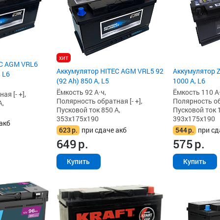
хит
EC AGM VRL6
Аккумулятор HITEC AGM VRL5 92
Аккумулятор Z
, L6
(92 Ah) 850 А, L5
1000 А, L6
Ёмкость 92 А·ч,
Ёмкость 110 А·
я [- +],
Полярность обратная [- +],
Полярность обр
А,
Пусковой ток 850 А,
Пусковой ток 
353x175x190
393x175x190
акб
623
р.
при сдаче акб
544
р.
при сд
649
р.
575
р.
Купить
Купить