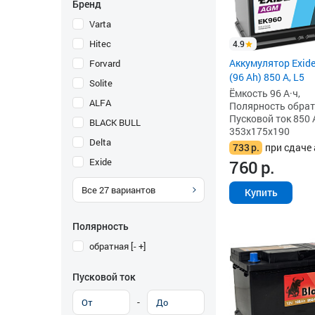
Бренд
Varta
Hitec
4.9
Аккумулятор Exid
Forvard
(96 Ah) 850 А, L5
Solite
Ёмкость 96 А·ч,
ALFA
Полярность обратна
Пусковой ток 850 
BLACK BULL
353x175x190
Delta
733
р.
при сдаче 
Exide
760
р.
Все
27
вариантов
Купить
Полярность
обратная [- +]
Пусковой ток
-