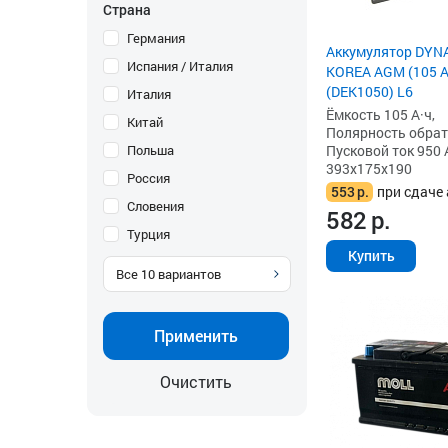
Страна
Германия
Аккумулятор DYN
Испания / Италия
KOREA AGM (105 Ah
(DEK1050) L6
Италия
Ёмкость 105 А·ч,
Китай
Полярность обратна
Польша
Пусковой ток 950 
393x175x190
Россия
553
р.
при сдаче 
Словения
582
р.
Турция
Купить
Все
10
вариантов
Применить
Очистить