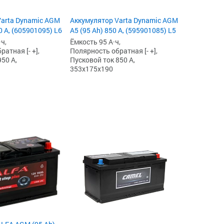
Varta Dynamic AGM
Аккумулятор Varta Dynamic AGM
0 А, (605901095) L6
A5 (95 Ah) 850 А, (595901085) L5
ч,
Ёмкость 95 А·ч,
атная [- +],
Полярность обратная [- +],
50 А,
Пусковой ток 850 А,
353x175x190