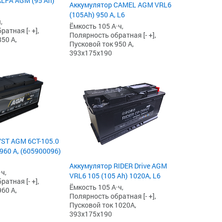
LFA AGM (95 Ah)
Аккумулятор CAMEL AGM VRL6
(105Ah) 950 А, L6
,
Ёмкость 105 А·ч,
атная [- +],
Полярность обратная [- +],
50 А,
Пусковой ток 950 А,
393x175x190
ST AGM 6СТ-105.0
960 А, (605900096)
Аккумулятор RIDER Drive AGM
ч,
VRL6 105 (105 Ah) 1020А, L6
атная [- +],
Ёмкость 105 А·ч,
60 А,
Полярность обратная [- +],
Пусковой ток 1020А,
393x175x190