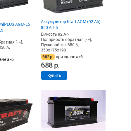
Аккумулятор Kraft AGM (92 Ah)
UniPLUS AGM-L5
850 А, L5
L5
Ёмкость 92 А·ч,
,
Полярность обратная [- +],
атная [- +],
Пусковой ток 850 А,
50 А,
353x175x190
662
р.
при сдаче акб
аче акб
688
р.
Купить