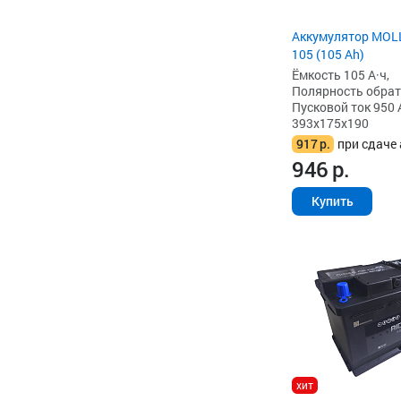
Аккумулятор MOL
105 (105 Ah)
Ёмкость 105 А·ч,
Полярность обратна
Пусковой ток 950 
393x175x190
917
р.
при сдаче 
946
р.
Купить
хит