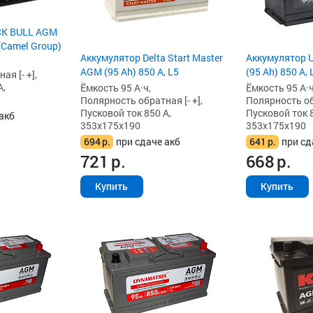
CK BULL AGM
 (Camel Group)
Аккумулятор Delta Start Master
Аккумулятор 
AGM (95 Ah) 850 А, L5
(95 Ah) 850 А, 
я [- +],
А,
Ёмкость 95 А·ч,
Ёмкость 95 А·ч
Полярность обратная [- +],
Полярность обр
Пусковой ток 850 А,
Пусковой ток 8
акб
353x175x190
353x175x190
694
р.
при сдаче акб
641
р.
при сд
721
р.
668
р.
Купить
Купить