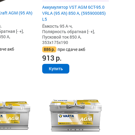
Аккумулятор VST AGM 6СТ-95.0
raft AGM (95 Ah)
VRLA (95 Ah) 850 А, (595900085)
L5
,
Ёмкость 95 А·ч,
атная [- +],
Полярность обратная [- +],
50 А,
Пусковой ток 850 А,
353x175x190
аче акб
886
р.
при сдаче акб
913
р.
Купить