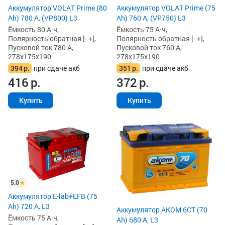
Аккумулятор VOLAT Prime (80
Аккумулятор VOLAT Prime (75
Ah) 780 А, (VP800) L3
Ah) 760 А, (VP750) L3
Ёмкость 80 А·ч,
Ёмкость 75 А·ч,
Полярность обратная [- +],
Полярность обратная [- +],
Пусковой ток 780 А,
Пусковой ток 760 А,
278x175x190
278x175x190
394
р.
при сдаче акб
351
р.
при сдаче акб
416
р.
372
р.
Купить
Купить
5.0
Аккумулятор E-lab+EFB (75
Ah) 720 А, L3
Аккумулятор AKOM 6СТ (70
Ёмкость 75 А·ч,
Ah) 680 А, L3