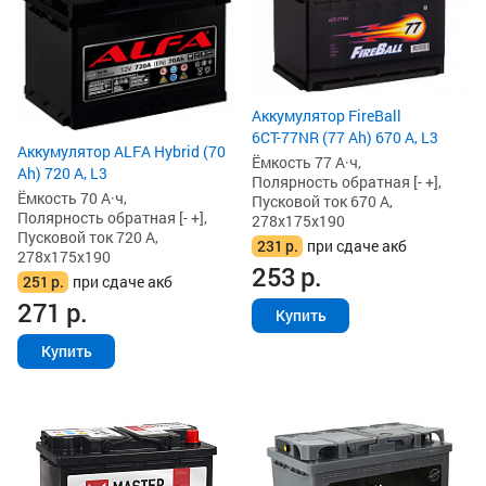
Аккумулятор FireBall
6СТ-77NR (77 Ah) 670 А, L3
Аккумулятор ALFA Hybrid (70
Ёмкость 77 А·ч,
Ah) 720 А, L3
Полярность обратная [- +],
Ёмкость 70 А·ч,
Пусковой ток 670 А,
Полярность обратная [- +],
278x175x190
Пусковой ток 720 А,
231
р.
при сдаче акб
278x175x190
253
р.
251
р.
при сдаче акб
271
р.
Купить
Купить