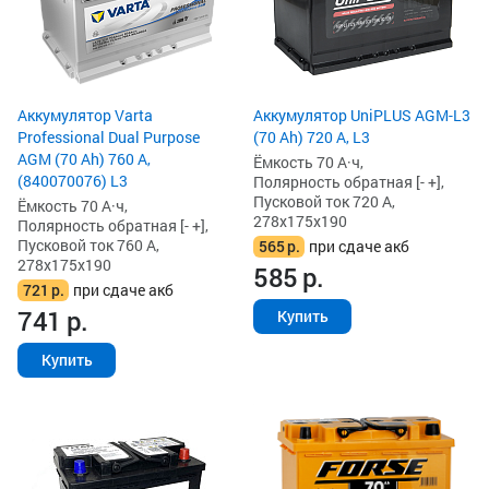
Аккумулятор Varta
Аккумулятор UniPLUS AGM-L3
Professional Dual Purpose
(70 Ah) 720 А, L3
AGM (70 Ah) 760 А,
Ёмкость 70 А·ч,
(840070076) L3
Полярность обратная [- +],
Пусковой ток 720 А,
Ёмкость 70 А·ч,
278x175x190
Полярность обратная [- +],
Пусковой ток 760 А,
565
р.
при сдаче акб
278x175x190
585
р.
721
р.
при сдаче акб
741
р.
Купить
Купить