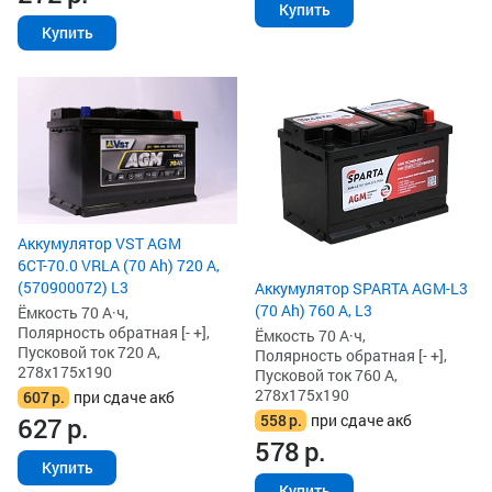
Купить
Купить
Аккумулятор VST AGM
6СТ-70.0 VRLA (70 Ah) 720 А,
(570900072) L3
Аккумулятор SPARTA AGM-L3
(70 Ah) 760 А, L3
Ёмкость 70 А·ч,
Полярность обратная [- +],
Ёмкость 70 А·ч,
Пусковой ток 720 А,
Полярность обратная [- +],
278x175x190
Пусковой ток 760 А,
278x175x190
607
р.
при сдаче акб
558
р.
при сдаче акб
627
р.
578
р.
Купить
Купить