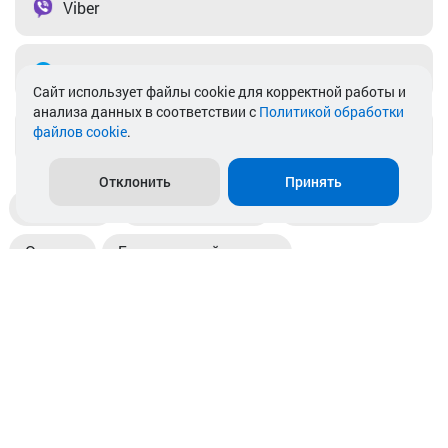
Viber
Telegram
Cайт использует файлы cookie для корректной работы и
анализа данных в соответствии с
Политикой обработки
файлов cookie
.
info@akkamulik.by
Отклонить
Принять
Доставка
Пункты выдачи
Магазины
Оплата
Безналичный расчет
Прием б/у акб
Информация
Отзывы
Контакты
© 2026. ООО «Аккамулик». 220056, Беларусь, г. Минск,
пр. Независимости, д.199.
УНП 192748524. Зарегистрирован в торговом реестре