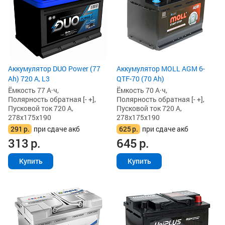
Аккумулятор DUO Power (77
Аккумулятор MOLL AGM 6-
Ah) 720 А, L3
QTF-70 (70 Ah)
Ёмкость 77 А·ч,
Ёмкость 70 А·ч,
Полярность обратная [- +],
Полярность обратная [- +],
Пусковой ток 720 А,
Пусковой ток 720 А,
278x175x190
278x175x190
291
р.
при сдаче акб
625
р.
при сдаче акб
313
р.
645
р.
Купить
Купить