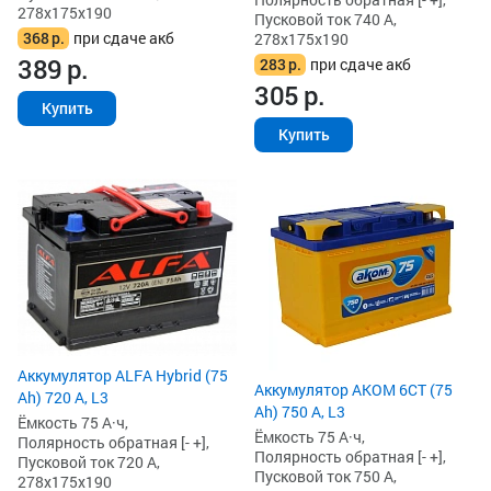
278x175x190
Пусковой ток 740 А,
368
р.
при сдаче акб
278x175x190
389
р.
283
р.
при сдаче акб
305
р.
Купить
Купить
Аккумулятор ALFA Hybrid (75
Аккумулятор AKOM 6СТ (75
Ah) 720 А, L3
Ah) 750 А, L3
Ёмкость 75 А·ч,
Ёмкость 75 А·ч,
Полярность обратная [- +],
Полярность обратная [- +],
Пусковой ток 720 А,
Пусковой ток 750 А,
278x175x190