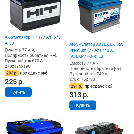
Аккумулятор HIT (77 Ah) 670
А, L3
Аккумулятор AKTEX EXTRA
Ёмкость 77 А·ч,
Premium (77 Ah) 740 А,
Полярность обратная [- +],
(ATEXP77-3-R) L3
Пусковой ток 670 А,
Ёмкость 77 А·ч,
278x175x190
Полярность обратная [- +],
203
р.
при сдаче акб
Пусковой ток 740 А,
278x175x190
225
р.
291
р.
при сдаче акб
Купить
313
р.
Купить