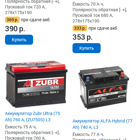
Полярность обратная [- +],
Ёмкость 70 А·ч,
Пусковой ток 720 А,
Полярность обратная [- +],
278x175x190
Пусковой ток 680 А,
369
р.
при сдаче акб
278x175x190
390
р.
333
р.
при сдаче акб
353
р.
Купить
Купить
Аккумулятор Zubr Ultra (75
Ah) 760 А, (ZU750S) L3
Аккумулятор ALFA Hybrid (77
Ёмкость 75 А·ч,
Ah) 740 А, L3
Полярность обратная [- +],
Ёмкость 77 А·ч,
Пусковой ток 760 А,
Полярность обратная [- +],