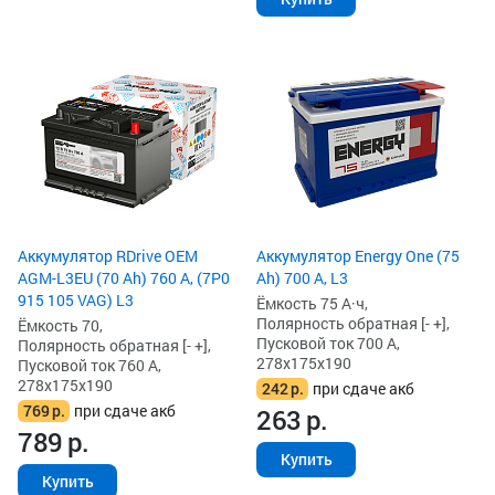
Аккумулятор RDrive OEM
Аккумулятор Energy One (75
AGM-L3EU (70 Ah) 760 А, (7P0
Ah) 700 А, L3
915 105 VAG) L3
Ёмкость 75 А·ч,
Полярность обратная [- +],
Ёмкость 70,
Пусковой ток 700 А,
Полярность обратная [- +],
278x175x190
Пусковой ток 760 А,
278x175x190
242
р.
при сдаче акб
769
р.
при сдаче акб
263
р.
789
р.
Купить
Купить