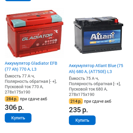
Аккумулятор Gladiator EFB
Аккумулятор Atlant Blue (75
(77 Ah) 770 А, L3
Ah) 680 А, (AT750E) L3
Ёмкость 77 А·ч,
Ёмкость 75 А·ч,
Полярность обратная [- +],
Полярность обратная [- +],
Пусковой ток 770 А,
Пусковой ток 680 А,
278x175x190
278x175x190
284
р.
при сдаче акб
214
р.
при сдаче акб
306
р.
235
р.
Купить
Купить