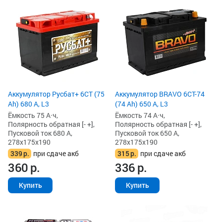
Аккумулятор Русбат+ 6СТ (75
Аккумулятор BRAVO 6CT-74
Ah) 680 А, L3
(74 Ah) 650 А, L3
Ёмкость 75 А·ч,
Ёмкость 74 А·ч,
Полярность обратная [- +],
Полярность обратная [- +],
Пусковой ток 680 А,
Пусковой ток 650 А,
278x175x190
278x175x190
339
р.
при сдаче акб
315
р.
при сдаче акб
360
р.
336
р.
Купить
Купить