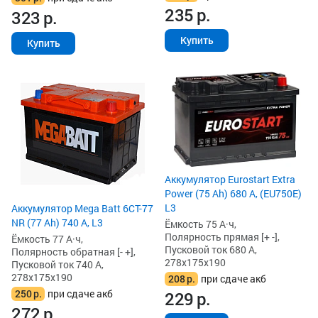
235
р.
323
р.
Купить
Купить
Аккумулятор Eurostart Extra
Power (75 Ah) 680 А, (EU750E)
L3
Аккумулятор Mega Batt 6CT-77
NR (77 Ah) 740 А, L3
Ёмкость 75 А·ч,
Полярность прямая [+ -],
Ёмкость 77 А·ч,
Пусковой ток 680 А,
Полярность обратная [- +],
278x175x190
Пусковой ток 740 А,
278x175x190
208
р.
при сдаче акб
250
р.
при сдаче акб
229
р.
272
р.