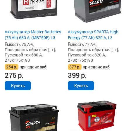
Аккумулятор Master Batteries
Аккумулятор SPARTA High
(75 Ah) 680 А, (MB750E) L3
Energy (77 Ah) 820 А, L3
Ёмкость 75 А·ч,
Ёмкость 77 А·ч,
Полярность обратная [- +],
Полярность обратная [- +],
Пусковой ток 680 А,
Пусковой ток 820 А,
278x175x190
278x175x190
254
р.
при сдаче акб
377
р.
при сдаче акб
275
р.
399
р.
Купить
Купить