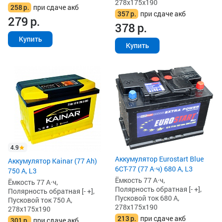
278x175x190
258
р.
при сдаче акб
357
р.
при сдаче акб
279
р.
378
р.
Купить
Купить
4.9
Аккумулятор Eurostart Blue
Аккумулятор Kainar (77 Ah)
6CT-77 (77 А·ч) 680 А, L3
750 А, L3
Ёмкость 77 А·ч,
Ёмкость 77 А·ч,
Полярность обратная [- +],
Полярность обратная [- +],
Пусковой ток 680 А,
Пусковой ток 750 А,
278x175x190
278x175x190
213
р.
при сдаче акб
301
р.
при сдаче акб