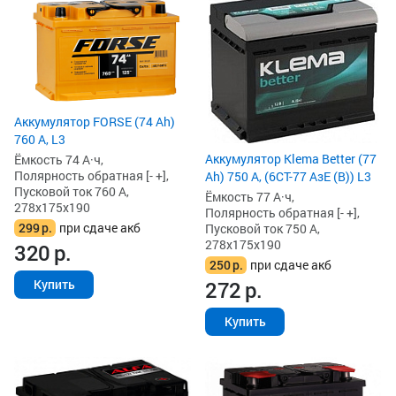
Аккумулятор FORSE (74 Ah)
760 А, L3
Аккумулятор Klema Better (77
Ёмкость 74 А·ч,
Полярность обратная [- +],
Ah) 750 А, (6СТ-77 АзЕ (B)) L3
Пусковой ток 760 А,
Ёмкость 77 А·ч,
278x175x190
Полярность обратная [- +],
299
р.
при сдаче акб
Пусковой ток 750 А,
278x175x190
320
р.
250
р.
при сдаче акб
272
р.
Купить
Купить