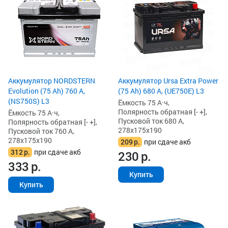
Аккумулятор NORDSTERN
Аккумулятор Ursa Extra Power
Evolution (75 Ah) 760 А,
(75 Ah) 680 А, (UE750E) L3
(NS750S) L3
Ёмкость 75 А·ч,
Полярность обратная [- +],
Ёмкость 75 А·ч,
Пусковой ток 680 А,
Полярность обратная [- +],
278x175x190
Пусковой ток 760 А,
278x175x190
209
р.
при сдаче акб
312
р.
при сдаче акб
230
р.
333
р.
Купить
Купить