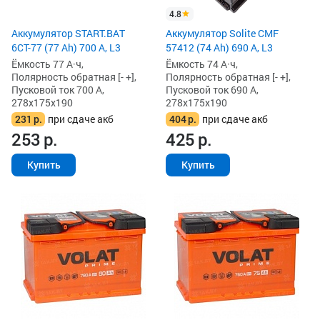
4.8
Аккумулятор START.BAT
Аккумулятор Solite CMF
6СТ-77 (77 Ah) 700 А, L3
57412 (74 Ah) 690 А, L3
Ёмкость 77 А·ч,
Ёмкость 74 А·ч,
Полярность обратная [- +],
Полярность обратная [- +],
Пусковой ток 700 А,
Пусковой ток 690 А,
278x175x190
278x175x190
231
р.
при сдаче акб
404
р.
при сдаче акб
253
р.
425
р.
Купить
Купить