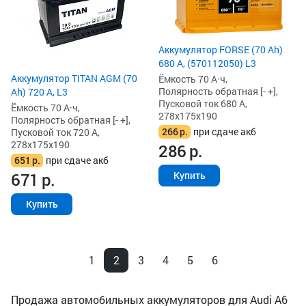
Аккумулятор FORSE (70 Ah)
680 А, (570112050) L3
Аккумулятор TITAN AGM (70
Ёмкость 70 А·ч,
Полярность обратная [- +],
Ah) 720 А, L3
Пусковой ток 680 А,
Ёмкость 70 А·ч,
278x175x190
Полярность обратная [- +],
266
р.
при сдаче акб
Пусковой ток 720 А,
278x175x190
286
р.
651
р.
при сдаче акб
Купить
671
р.
Купить
1
2
3
4
5
6
Продажа автомобильных аккумуляторов для Audi A6