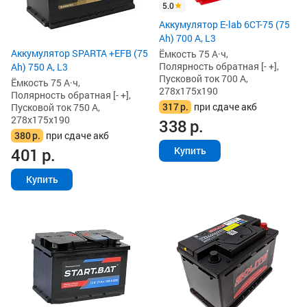
5.0
Аккумулятор E-lab 6СТ-75 (75
Ah) 700 А, L3
Аккумулятор SPARTA +EFB (75
Ёмкость 75 А·ч,
Полярность обратная [- +],
Ah) 750 А, L3
Пусковой ток 700 А,
Ёмкость 75 А·ч,
278x175x190
Полярность обратная [- +],
317
р.
при сдаче акб
Пусковой ток 750 А,
278x175x190
338
р.
380
р.
при сдаче акб
Купить
401
р.
Купить