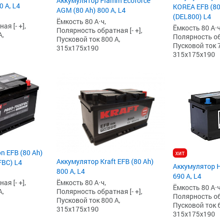
Аккумулятор Fiamm Ecoforce
0 А, L4
KOREA EFB (80 
AGM (80 Ah) 800 А, L4
(DEL800) L4
Ёмкость 80 А·ч,
я [- +],
Ёмкость 80 А·ч
Полярность обратная [- +],
А,
Полярность обр
Пусковой ток 800 А,
Пусковой ток 7
315x175x190
315x175x190
n EFB (80 Ah)
хит
Аккумулятор Kraft EFB (80 Ah)
FBC) L4
Аккумулятор H
800 А, L4
690 А, L4
я [- +],
Ёмкость 80 А·ч,
Ёмкость 80 А·ч
А,
Полярность обратная [- +],
Полярность обр
Пусковой ток 800 А,
Пусковой ток 6
315x175x190
315x175x190