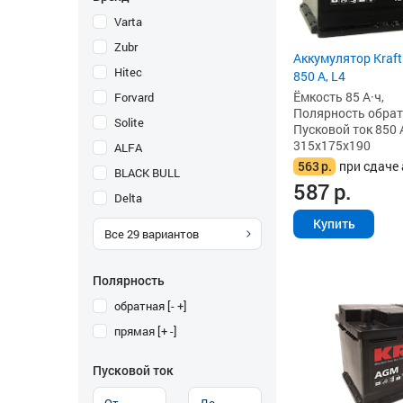
Varta
Zubr
Аккумулятор Kraft
Hitec
850 А, L4
Ёмкость 85 А·ч,
Forvard
Полярность обратна
Solite
Пусковой ток 850 
315x175x190
ALFA
563
р.
при сдаче 
BLACK BULL
587
р.
Delta
Купить
Все
29
вариантов
Полярность
обратная [- +]
прямая [+ -]
Пусковой ток
-