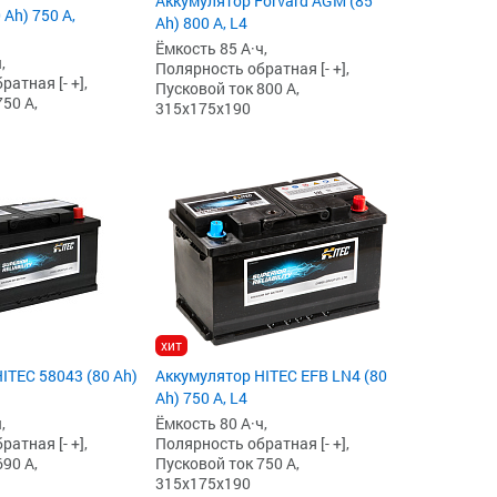
Аккумулятор Forvard AGM (85
Ah) 750 А,
Ah) 800 А, L4
Ёмкость 85 А·ч,
,
Полярность обратная [- +],
атная [- +],
Пусковой ток 800 А,
50 А,
315x175x190
хит
ITEC 58043 (80 Ah)
Аккумулятор HITEC EFB LN4 (80
Ah) 750 А, L4
,
Ёмкость 80 А·ч,
атная [- +],
Полярность обратная [- +],
90 А,
Пусковой ток 750 А,
315x175x190