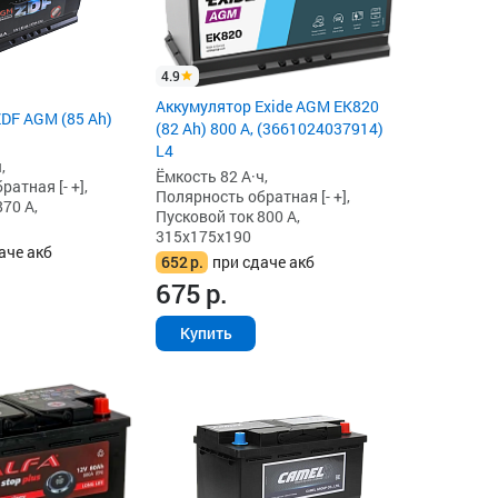
4.9
Аккумулятор Exide AGM EK820
DF AGM (85 Ah)
(82 Ah) 800 А, (3661024037914)
L4
,
Ёмкость 82 А·ч,
атная [- +],
Полярность обратная [- +],
70 А,
Пусковой ток 800 А,
315x175x190
аче акб
652
р.
при сдаче акб
675
р.
Купить