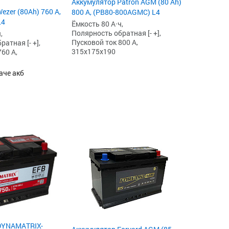
Аккумулятор Patron AGM (80 Ah)
ezer (80Ah) 760 А,
800 А, (PB80-800AGMC) L4
L4
Ёмкость 80 А·ч,
Полярность обратная [- +],
,
Пусковой ток 800 А,
атная [- +],
315x175x190
60 А,
аче акб
DYNAMATRIX-