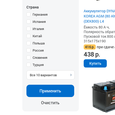
Страна
Аккумулятор DYN
Германия
KOREA AGM (80 Ah)
(DEK800) L4
Испания
Ёмкость 80 А·ч,
Италия
Полярность обратна
Китай
Пусковой ток 800 
315x175x190
Польша
416
р.
при сдаче 
Россия
438
р.
Словения
Купить
Турция
Все
10
вариантов
Применить
Очистить