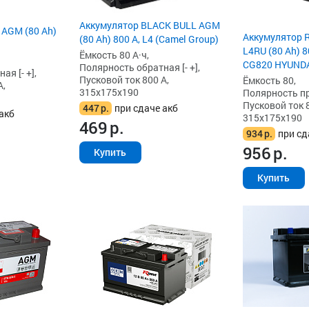
Аккумулятор BLACK BULL AGM
 AGM (80 Ah)
Аккумулятор 
(80 Ah) 800 А, L4 (Camel Group)
L4RU (80 Ah) 8
Ёмкость 80 А·ч,
CG820 HYUNDA
Полярность обратная [- +],
я [- +],
Пусковой ток 800 А,
Ёмкость 80,
А,
315x175x190
Полярность пря
Пусковой ток 8
447
р.
при сдаче акб
акб
315x175x190
469
р.
934
р.
при сд
956
р.
Купить
Купить