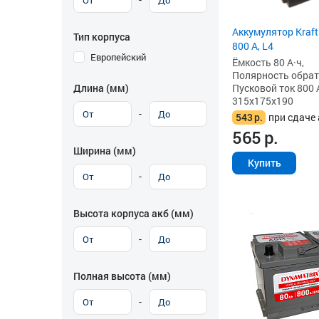
Аккумулятор Kraft
Тип корпуса
800 А, L4
Европейский
Ёмкость 80 А·ч,
Полярность обратна
Пусковой ток 800 
Длина (мм)
315x175x190
-
543
р.
при сдаче 
565
р.
Ширина (мм)
Купить
-
Высота корпуса акб (мм)
-
Полная высота (мм)
-