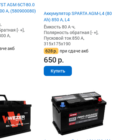
ST AGM 6СТ-80.0
00 А, (580900080)
Аккумулятор SPARTA AGM-L4 (80
Ah) 850 А, L4
,
Ёмкость 80 А·ч,
атная [- +],
Полярность обратная [- +],
00 А,
Пусковой ток 850 А,
315x175x190
аче акб
628
р.
при сдаче акб
650
р.
Купить