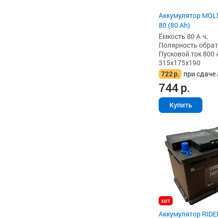
Аккумулятор MOL
80 (80 Ah)
Ёмкость 80 А·ч,
Полярность обратна
Пусковой ток 800 
315x175x190
722
р.
при сдаче 
744
р.
Купить
хит
Аккумулятор RIDE