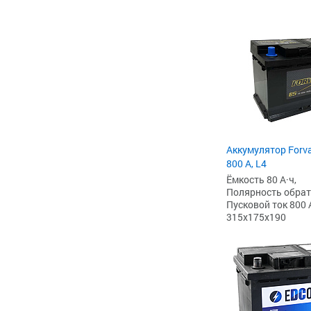
Аккумулятор Forv
800 А, L4
Ёмкость 80 А·ч,
Полярность обратна
Пусковой ток 800 
315x175x190