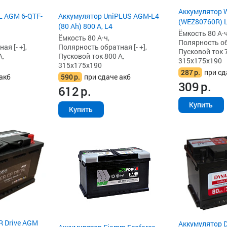
Аккумулятор W
L AGM 6-QTF-
Аккумулятор UniPLUS AGM-L4
(WEZ80760R) 
(80 Ah) 800 А, L4
Ёмкость 80 А·ч
Ёмкость 80 А·ч,
Полярность обр
я [- +],
Полярность обратная [- +],
Пусковой ток 7
А,
Пусковой ток 800 А,
315x175x190
315x175x190
287
р.
при сд
акб
590
р.
при сдаче акб
309
р.
612
р.
Купить
Купить
R Drive AGM
Аккумулятор 