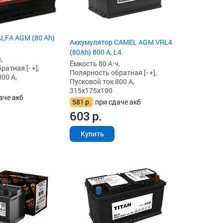
LFA AGM (80 Ah)
Аккумулятор CAMEL AGM VRL4
(80Ah) 800 А, L4
,
Ёмкость 80 А·ч,
атная [- +],
Полярность обратная [- +],
00 А,
Пусковой ток 800 А,
315x175x190
аче акб
581
р.
при сдаче акб
603
р.
Купить