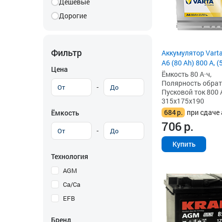
Дешевые
Дорогие
Фильтр
Аккумулятор Vart
A6 (80 Ah) 800 А, 
Цена
Ёмкость 80 А·ч,
Полярность обратна
-
Пусковой ток 800 
315x175x190
684
р.
при сдаче 
Ёмкость
706
р.
-
Купить
Технология
AGM
Ca/Ca
EFB
Бренд