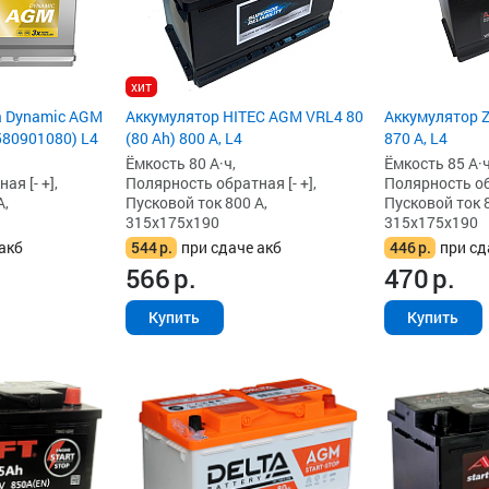
хит
a Dynamic AGM
Аккумулятор HITEC AGM VRL4 80
Аккумулятор Z
(580901080) L4
(80 Ah) 800 А, L4
870 А, L4
Ёмкость 80 А·ч,
Ёмкость 85 А·ч
я [- +],
Полярность обратная [- +],
Полярность обр
А,
Пусковой ток 800 А,
Пусковой ток 8
315x175x190
315x175x190
акб
544
р.
при сдаче акб
446
р.
при сд
566
р.
470
р.
Купить
Купить