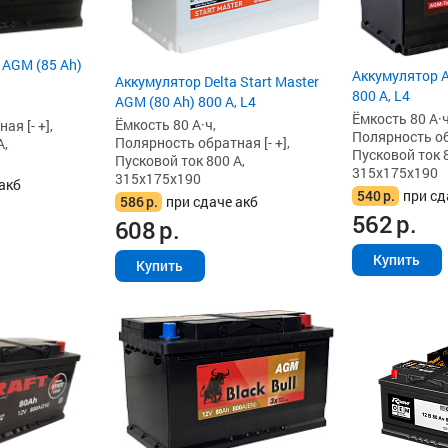
 AGM (85 Ah)
Аккумулятор A
Аккумулятор Delta Start Master
800 А, L4
AGM (80 Ah) 800 А, L4
Ёмкость 80 А·ч
Ёмкость 80 А·ч,
я [- +],
Полярность обр
Полярность обратная [- +],
А,
Пусковой ток 8
Пусковой ток 800 А,
315x175x190
315x175x190
акб
540
р.
при сд
586
р.
при сдаче акб
562
р.
608
р.
Купить
Купить