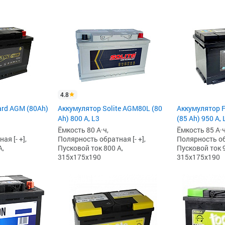
4.8
ard AGM (80Ah)
Аккумулятор Solite AGM80L (80
Аккумулятор F
Ah) 800 А, L3
(85 Ah) 950 А, 
Ёмкость 80 А·ч,
Ёмкость 85 А·ч
я [- +],
Полярность обратная [- +],
Полярность обр
А,
Пусковой ток 800 А,
Пусковой ток 9
315x175x190
315x175x190