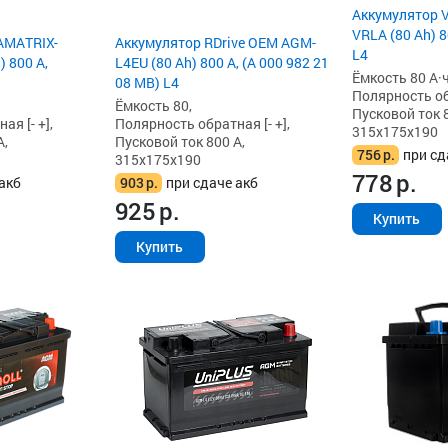
Аккумулятор V
VRLA (80 Ah) 8
AMATRIX-
Аккумулятор RDrive OEM AGM-
L4
 800 А,
L4EU (80 Ah) 800 А, (A 000 982 21
Ёмкость 80 А·ч
08 MB) L4
Полярность обр
Ёмкость 80,
Пусковой ток 8
я [- +],
Полярность обратная [- +],
315x175x190
А,
Пусковой ток 800 А,
756
р.
при сд
315x175x190
778
р.
акб
903
р.
при сдаче акб
925
р.
Купить
Купить