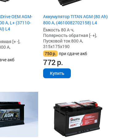
RDrive OEM AGM-
Аккумулятор TITAN AGM (80 Ah)
00 А, L+ (37110-
800 А, (4610082702158) L4
I) L4
Ёмкость 80 А·ч,
Полярность обратная [- +],
Пусковой ток 800 А,
мая [+ -],
315x175x190
00 А,
750
р.
при сдаче акб
аче акб
772
р.
Купить