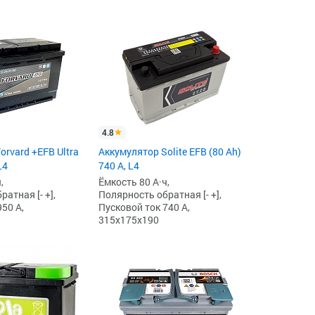
4.8
orvard +EFB Ultra
Аккумулятор Solite EFB (80 Ah)
L4
740 А, L4
,
Ёмкость 80 А·ч,
атная [- +],
Полярность обратная [- +],
50 А,
Пусковой ток 740 А,
315x175x190