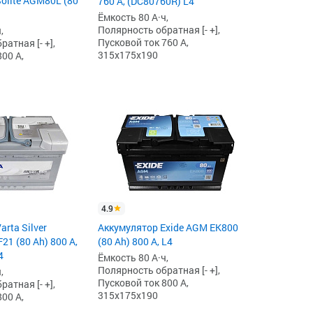
olite AGM80L (80
760 А, (DC80760R) L4
Ёмкость 80 А·ч,
Полярность обратная [- +],
,
Пусковой ток 760 А,
атная [- +],
315x175x190
00 А,
4.9
rta Silver
Аккумулятор Exide AGM EK800
21 (80 Ah) 800 А,
(80 Ah) 800 А, L4
4
Ёмкость 80 А·ч,
Полярность обратная [- +],
,
Пусковой ток 800 А,
атная [- +],
315x175x190
00 А,