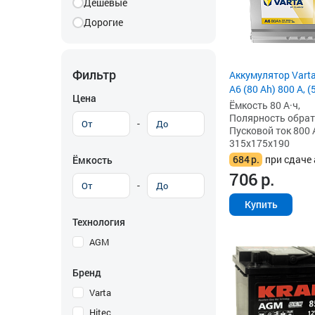
Дешевые
Дорогие
Фильтр
Аккумулятор Vart
A6 (80 Ah) 800 А, 
Цена
Ёмкость 80 А·ч,
Полярность обратна
-
Пусковой ток 800 
315x175x190
684
р.
при сдаче 
Ёмкость
706
р.
-
Купить
Технология
AGM
Бренд
Varta
Hitec