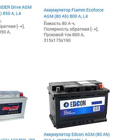
IDER Drive AGM
Аккумулятор Fiamm Ecoforce
) 850 А, L4
AGM (80 Ah) 800 А, L4
,
Ёмкость 80 А·ч,
атная [- +],
Полярность обратная [- +],
50 А,
Пусковой ток 800 А,
315x175x190
Аккумулятор Edcon AGM (80 Ah)