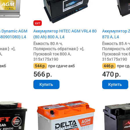
хит
a Dynamic AGM
Аккумулятор HITEC AGM VRL4 80
Аккумулятор Z
(580901080) L4
(80 Ah) 800 А, L4
870 А, L4
Ёмкость 80 А·ч,
Ёмкость 85 А·ч
я [- +],
Полярность обратная [- +],
Полярность обр
А,
Пусковой ток 800 А,
Пусковой ток 8
315x175x190
315x175x190
акб
544
р.
при сдаче акб
446
р.
при сд
566
р.
470
р.
Купить
Купить