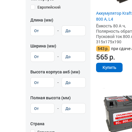
Европейский
Аккумулятор Kraft
800 А, L4
Длина (мм)
Ёмкость 80 А·ч,
-
Полярность обратна
Пусковой ток 800 
315x175x190
Ширина (мм)
543
р.
при сдаче 
565
р.
-
Купить
Высота корпуса акб (мм)
-
Полная высота (мм)
-
Страна