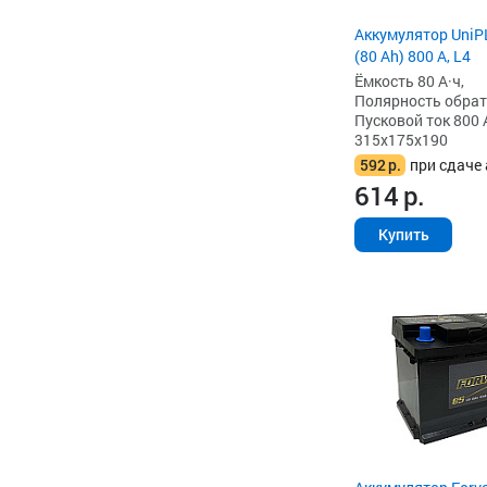
Аккумулятор Uni
(80 Ah) 800 А, L4
Ёмкость 80 А·ч,
Полярность обратна
Пусковой ток 800 
315x175x190
592
р.
при сдаче 
614
р.
Купить