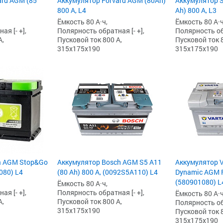
ard AGM (85
Аккумулятор Forvard AGM (80Ah)
Аккумулятор S
800 А, L4
Ah) 800 А, L3
Ёмкость 80 А·ч,
Ёмкость 80 А·ч
я [- +],
Полярность обратная [- +],
Полярность обр
А,
Пусковой ток 800 А,
Пусковой ток 8
315x175x190
315x175x190
a AGM Stop&Go
Аккумулятор Bosch AGM S5 A11
Аккумулятор Va
4080) L4
(80 Ah) 800 А, (0092S5A110) L4
Dynamic AGM F
(580901080) L
Ёмкость 80 А·ч,
я [- +],
Полярность обратная [- +],
Ёмкость 80 А·ч
А,
Пусковой ток 800 А,
Полярность обр
315x175x190
Пусковой ток 8
315x175x190