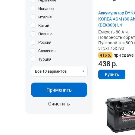
Германия
Испания
Аккумулятор DYN
Италия
KOREA AGM (80 Ah)
(DEK800) L4
Китай
Ёмкость 80 А·ч,
Польша
Полярность обратна
Россия
Пусковой ток 800 
315x175x190
Словения
416
р.
при сдаче 
Турция
438
р.
Все
10
вариантов
Купить
Применить
Очистить