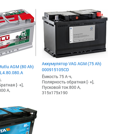
Аккумулятор VAG AGM (75 Ah)
utlu AGM (80 Ah)
000915105CD
.L4.80.080.A
Ёмкость 75 А·ч,
,
Полярность обратная [- +],
атная [- +],
Пусковой ток 800 А,
00 А,
315x175x190