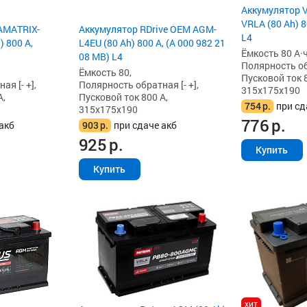
Аккумулятор V
VRLA (80 Ah) 8
AMATRIX-
Аккумулятор RDrive OEM AGM-
L4
 800 А,
L4EU (80 Ah) 800 А, (A 000 982 21
Ёмкость 80 А·ч
08 MB) L4
Полярность обр
Ёмкость 80,
Пусковой ток 8
я [- +],
Полярность обратная [- +],
315x175x190
А,
Пусковой ток 800 А,
754
р.
при сд
315x175x190
776
р.
акб
903
р.
при сдаче акб
925
р.
Купить
Купить
хит