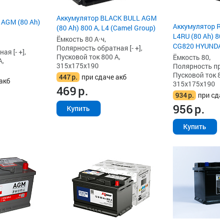
Аккумулятор BLACK BULL AGM
 AGM (80 Ah)
Аккумулятор 
(80 Ah) 800 А, L4 (Camel Group)
L4RU (80 Ah) 8
Ёмкость 80 А·ч,
CG820 HYUNDA
Полярность обратная [- +],
я [- +],
Пусковой ток 800 А,
Ёмкость 80,
А,
315x175x190
Полярность пря
Пусковой ток 8
447
р.
при сдаче акб
акб
315x175x190
469
р.
934
р.
при сд
956
р.
Купить
Купить