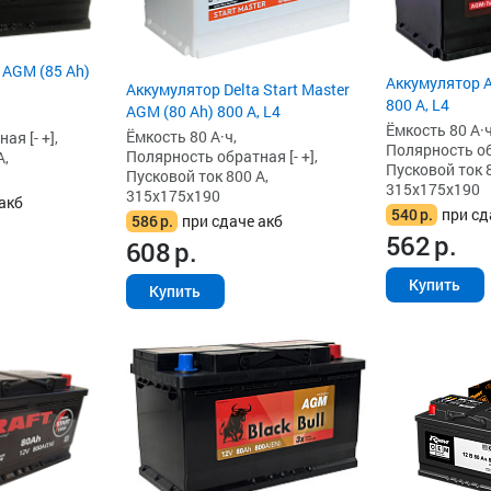
 AGM (85 Ah)
Аккумулятор A
Аккумулятор Delta Start Master
800 А, L4
AGM (80 Ah) 800 А, L4
Ёмкость 80 А·ч
Ёмкость 80 А·ч,
я [- +],
Полярность обр
Полярность обратная [- +],
А,
Пусковой ток 8
Пусковой ток 800 А,
315x175x190
315x175x190
акб
540
р.
при сд
586
р.
при сдаче акб
562
р.
608
р.
Купить
Купить