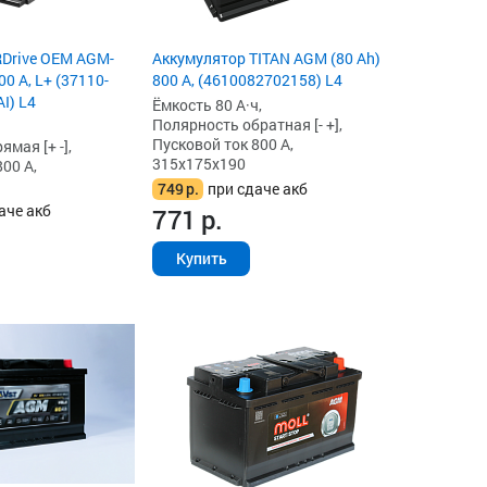
RDrive OEM AGM-
Аккумулятор TITAN AGM (80 Ah)
00 А, L+ (37110-
800 А, (4610082702158) L4
I) L4
Ёмкость 80 А·ч,
Полярность обратная [- +],
Пусковой ток 800 А,
мая [+ -],
315x175x190
00 А,
749
р.
при сдаче акб
аче акб
771
р.
Купить