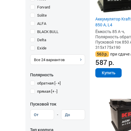
Forvard
Solite
Аккумулятор Kraft
ALFA
850 А, L4
Ёмкость 85 А·ч,
BLACK BULL
Полярность обратна
Delta
Пусковой ток 850 
315x175x190
Exide
563
р.
при сдаче 
Все
24
вариантов
587
р.
Купить
Полярность
обратная [- +]
прямая [+ -]
Пусковой ток
-
Тип корпуса