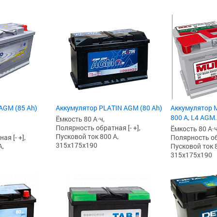
AGM (85 Ah)
Аккумулятор PLATIN AGM (80 Ah)
Аккумулятор M
800 А, L4 AGM
Ёмкость 80 А·ч,
Полярность обратная [- +],
Ёмкость 80 А·ч
Пусковой ток 800 А,
я [- +],
Полярность обр
315x175x190
А,
Пусковой ток 8
315x175x190