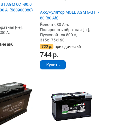
ST AGM 6СТ-80.0
00 А, (580900080)
Аккумулятор MOLL AGM 6-QTF-
80 (80 Ah)
,
Ёмкость 80 А·ч,
атная [- +],
Полярность обратная [- +],
00 А,
Пусковой ток 800 А,
315x175x190
аче акб
722
р.
при сдаче акб
744
р.
Купить