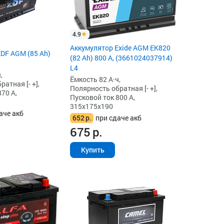
4.9
Аккумулятор Exide AGM EK820
DF AGM (85 Ah)
(82 Ah) 800 А, (3661024037914)
L4
,
Ёмкость 82 А·ч,
атная [- +],
Полярность обратная [- +],
70 А,
Пусковой ток 800 А,
315x175x190
аче акб
652
р.
при сдаче акб
675
р.
Купить