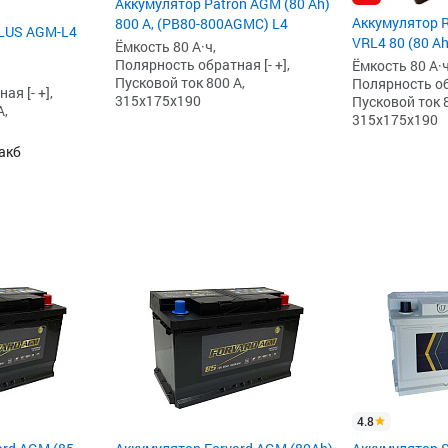
Аккумулятор Patron AGM (80 Ah)
Аккумулятор R
800 А, (PB80-800AGMC) L4
PLUS AGM-L4
VRL4 80 (80 Ah
Ёмкость 80 А·ч,
Полярность обратная [- +],
Ёмкость 80 А·ч
Пусковой ток 800 А,
Полярность обр
я [- +],
315x175x190
Пусковой ток 8
А,
315x175x190
акб
4.8