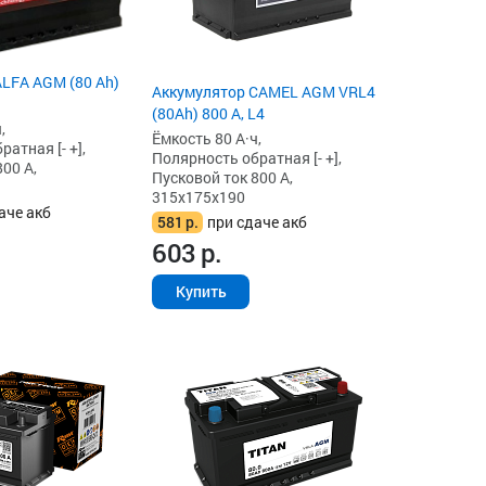
LFA AGM (80 Ah)
Аккумулятор CAMEL AGM VRL4
(80Ah) 800 А, L4
,
Ёмкость 80 А·ч,
атная [- +],
Полярность обратная [- +],
00 А,
Пусковой ток 800 А,
315x175x190
аче акб
581
р.
при сдаче акб
603
р.
Купить