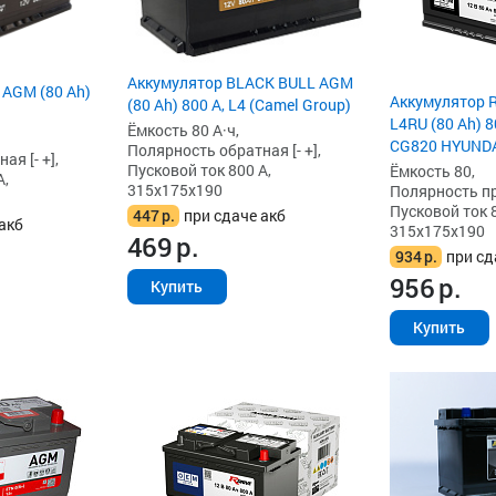
Аккумулятор BLACK BULL AGM
 AGM (80 Ah)
Аккумулятор 
(80 Ah) 800 А, L4 (Camel Group)
L4RU (80 Ah) 8
Ёмкость 80 А·ч,
CG820 HYUNDA
Полярность обратная [- +],
я [- +],
Пусковой ток 800 А,
Ёмкость 80,
А,
315x175x190
Полярность пря
Пусковой ток 8
447
р.
при сдаче акб
акб
315x175x190
469
р.
934
р.
при сд
956
р.
Купить
Купить