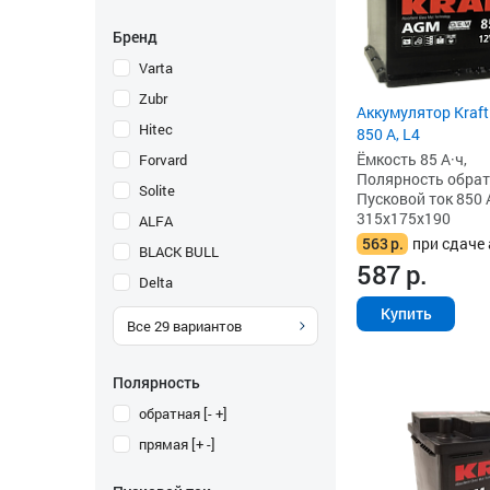
Бренд
Varta
Zubr
Аккумулятор Kraft
Hitec
850 А, L4
Ёмкость 85 А·ч,
Forvard
Полярность обратна
Solite
Пусковой ток 850 
315x175x190
ALFA
563
р.
при сдаче 
BLACK BULL
587
р.
Delta
Купить
Все
29
вариантов
Полярность
обратная [- +]
прямая [+ -]