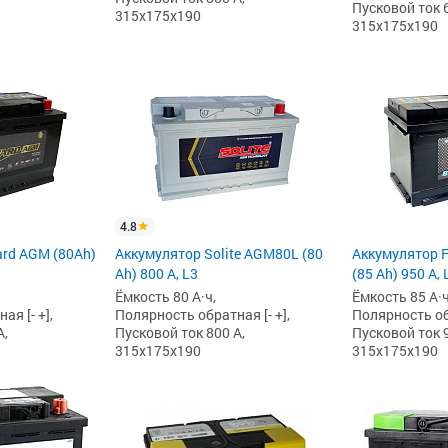
Пусковой ток 6
315x175x190
315x175x190
4.8
ard AGM (80Ah)
Аккумулятор Solite AGM80L (80
Аккумулятор F
Ah) 800 А, L3
(85 Ah) 950 А, 
Ёмкость 80 А·ч,
Ёмкость 85 А·ч
я [- +],
Полярность обратная [- +],
Полярность обр
А,
Пусковой ток 800 А,
Пусковой ток 9
315x175x190
315x175x190