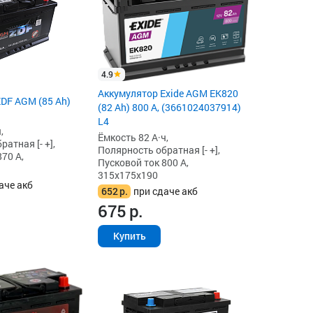
4.9
Аккумулятор Exide AGM EK820
DF AGM (85 Ah)
(82 Ah) 800 А, (3661024037914)
L4
,
Ёмкость 82 А·ч,
атная [- +],
Полярность обратная [- +],
70 А,
Пусковой ток 800 А,
315x175x190
аче акб
652
р.
при сдаче акб
675
р.
Купить