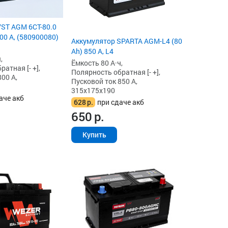
ST AGM 6СТ-80.0
00 А, (580900080)
Аккумулятор SPARTA AGM-L4 (80
Ah) 850 А, L4
,
Ёмкость 80 А·ч,
атная [- +],
Полярность обратная [- +],
00 А,
Пусковой ток 850 А,
315x175x190
аче акб
628
р.
при сдаче акб
650
р.
Купить