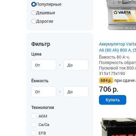
Популярные
Дешевые
Дорогие
Фильтр
Аккумулятор Vart
A6 (80 Ah) 800 А, 
Цена
Ёмкость 80 А·ч,
Полярность обратна
-
Пусковой ток 800 
315x175x190
684
р.
при сдаче 
Ёмкость
706
р.
-
Купить
Технология
AGM
Ca/Ca
EFB