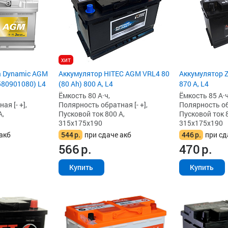
хит
a Dynamic AGM
Аккумулятор HITEC AGM VRL4 80
Аккумулятор Z
(580901080) L4
(80 Ah) 800 А, L4
870 А, L4
Ёмкость 80 А·ч,
Ёмкость 85 А·ч
я [- +],
Полярность обратная [- +],
Полярность обр
А,
Пусковой ток 800 А,
Пусковой ток 8
315x175x190
315x175x190
акб
544
р.
при сдаче акб
446
р.
при сд
566
р.
470
р.
Купить
Купить