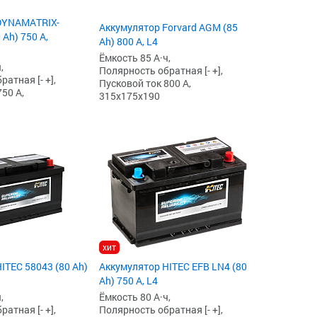
DYNAMATRIX-
Аккумулятор Forvard AGM (85
Ah) 750 А,
Ah) 800 А, L4
Ёмкость 85 А·ч,
,
Полярность обратная [- +],
атная [- +],
Пусковой ток 800 А,
50 А,
315x175x190
хит
ITEC 58043 (80 Ah)
Аккумулятор HITEC EFB LN4 (80
Ah) 750 А, L4
,
Ёмкость 80 А·ч,
атная [- +],
Полярность обратная [- +],