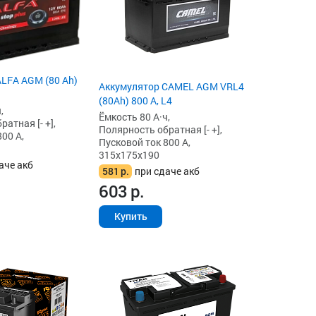
LFA AGM (80 Ah)
Аккумулятор CAMEL AGM VRL4
(80Ah) 800 А, L4
,
Ёмкость 80 А·ч,
атная [- +],
Полярность обратная [- +],
00 А,
Пусковой ток 800 А,
315x175x190
аче акб
581
р.
при сдаче акб
603
р.
Купить