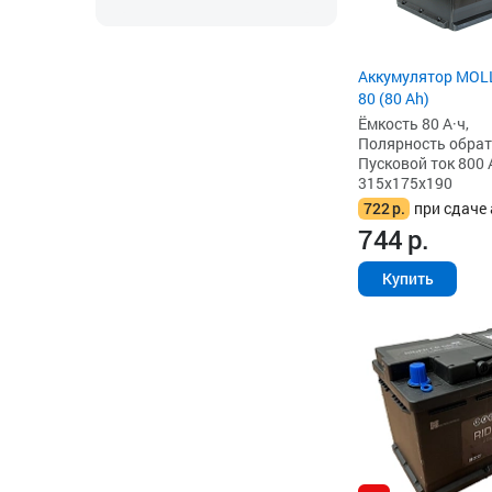
Аккумулятор MOL
80 (80 Ah)
Ёмкость 80 А·ч,
Полярность обратна
Пусковой ток 800 
315x175x190
722
р.
при сдаче 
744
р.
Купить