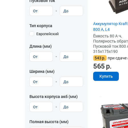
Пусковой ток
-
Аккумулятор Kraft
Тип корпуса
800 А, L4
Европейский
Ёмкость 80 А·ч,
Полярность обратна
Пусковой ток 800 
Длина (мм)
315x175x190
-
543
р.
при сдаче 
565
р.
Ширина (мм)
Купить
-
Высота корпуса акб (мм)
-
Полная высота (мм)