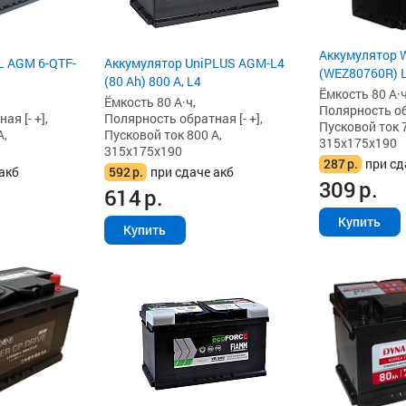
Аккумулятор W
L AGM 6-QTF-
Аккумулятор UniPLUS AGM-L4
(WEZ80760R) 
(80 Ah) 800 А, L4
Ёмкость 80 А·ч
Ёмкость 80 А·ч,
Полярность обр
я [- +],
Полярность обратная [- +],
Пусковой ток 7
А,
Пусковой ток 800 А,
315x175x190
315x175x190
287
р.
при сд
акб
592
р.
при сдаче акб
309
р.
614
р.
Купить
Купить