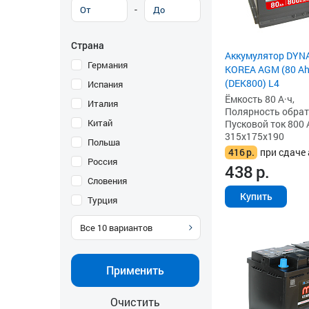
-
Страна
Аккумулятор DYN
Германия
KOREA AGM (80 Ah)
(DEK800) L4
Испания
Ёмкость 80 А·ч,
Италия
Полярность обратна
Китай
Пусковой ток 800 
315x175x190
Польша
416
р.
при сдаче 
Россия
438
р.
Словения
Купить
Турция
Все
10
вариантов
Применить
Очистить