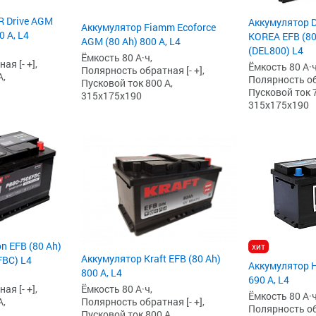
R Drive AGM
Аккумулятор 
Аккумулятор Fiamm Ecoforce
0 А, L4
KOREA EFB (80 
AGM (80 Ah) 800 А, L4
(DEL800) L4
Ёмкость 80 А·ч,
я [- +],
Ёмкость 80 А·ч
Полярность обратная [- +],
А,
Полярность обр
Пусковой ток 800 А,
Пусковой ток 7
315x175x190
315x175x190
n EFB (80 Ah)
хит
Аккумулятор Kraft EFB (80 Ah)
FBC) L4
Аккумулятор H
800 А, L4
690 А, L4
я [- +],
Ёмкость 80 А·ч,
Ёмкость 80 А·ч
А,
Полярность обратная [- +],
Полярность обр
Пусковой ток 800 А,