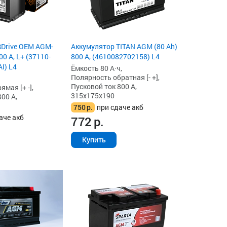
RDrive OEM AGM-
Аккумулятор TITAN AGM (80 Ah)
00 А, L+ (37110-
800 А, (4610082702158) L4
I) L4
Ёмкость 80 А·ч,
Полярность обратная [- +],
Пусковой ток 800 А,
мая [+ -],
315x175x190
00 А,
750
р.
при сдаче акб
аче акб
772
р.
Купить