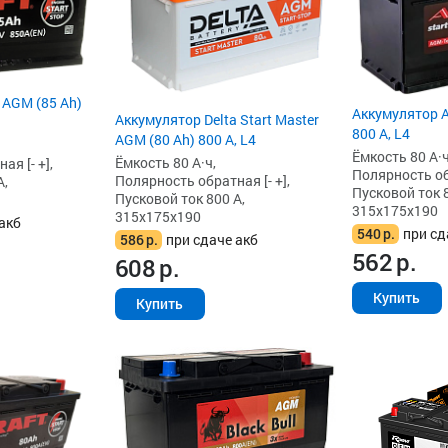
 AGM (85 Ah)
Аккумулятор A
Аккумулятор Delta Start Master
800 А, L4
AGM (80 Ah) 800 А, L4
Ёмкость 80 А·ч
Ёмкость 80 А·ч,
я [- +],
Полярность обр
Полярность обратная [- +],
А,
Пусковой ток 8
Пусковой ток 800 А,
315x175x190
315x175x190
акб
540
р.
при сд
586
р.
при сдаче акб
562
р.
608
р.
Купить
Купить