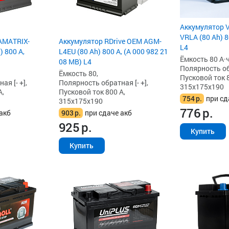
Аккумулятор V
VRLA (80 Ah) 8
AMATRIX-
Аккумулятор RDrive OEM AGM-
L4
 800 А,
L4EU (80 Ah) 800 А, (A 000 982 21
Ёмкость 80 А·ч
08 MB) L4
Полярность обр
Ёмкость 80,
Пусковой ток 8
я [- +],
Полярность обратная [- +],
315x175x190
А,
Пусковой ток 800 А,
754
р.
при сд
315x175x190
776
р.
акб
903
р.
при сдаче акб
925
р.
Купить
Купить