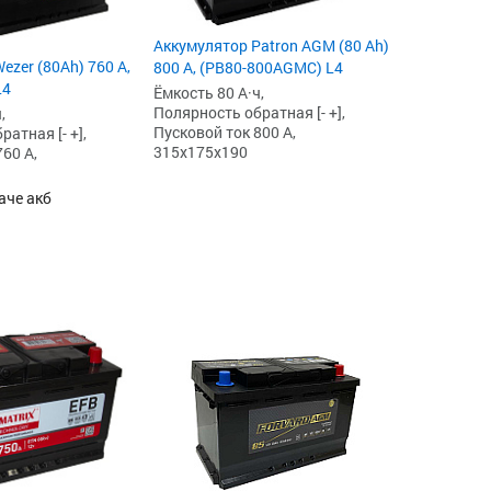
Аккумулятор Patron AGM (80 Ah)
ezer (80Ah) 760 А,
800 А, (PB80-800AGMC) L4
L4
Ёмкость 80 А·ч,
Полярность обратная [- +],
,
Пусковой ток 800 А,
атная [- +],
315x175x190
60 А,
аче акб