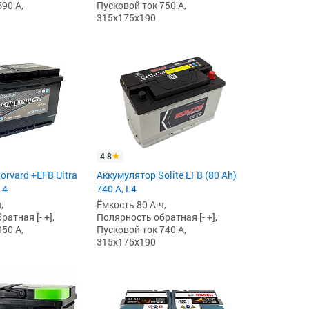
90 А,
Пусковой ток 750 А,
315x175x190
4.8
orvard +EFB Ultra
Аккумулятор Solite EFB (80 Ah)
L4
740 А, L4
,
Ёмкость 80 А·ч,
атная [- +],
Полярность обратная [- +],
50 А,
Пусковой ток 740 А,
315x175x190