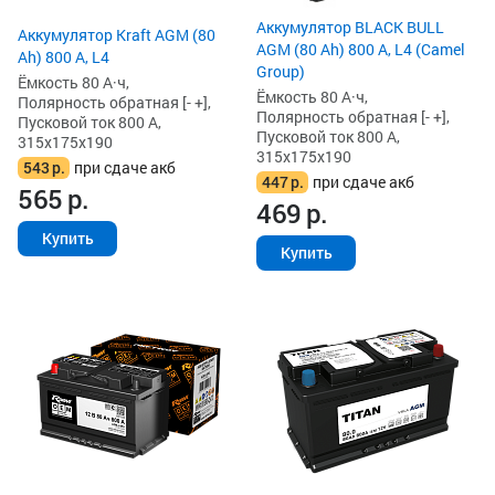
Аккумулятор BLACK BULL
Аккумулятор Kraft AGM (80
AGM (80 Ah) 800 А, L4 (Camel
Ah) 800 А, L4
Group)
Ёмкость 80 А·ч,
Ёмкость 80 А·ч,
Полярность обратная [- +],
Полярность обратная [- +],
Пусковой ток 800 А,
Пусковой ток 800 А,
315x175x190
315x175x190
543
р.
при сдаче акб
447
р.
при сдаче акб
565
р.
469
р.
Купить
Купить