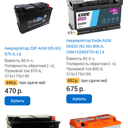
4.9
Аккумулятор Exide AGM
EK820 (82 Ah) 800 А,
Аккумулятор ZDF AGM (85 Ah)
(3661024037914) L4
870 А, L4
Ёмкость 82 А·ч,
Ёмкость 85 А·ч,
Полярность обратная [- +],
Полярность обратная [- +],
Пусковой ток 800 А,
Пусковой ток 870 А,
315x175x190
315x175x190
652
р.
при сдаче акб
446
р.
при сдаче акб
675
р.
470
р.
Купить
Купить