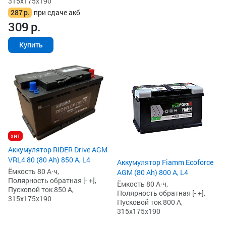
315x175x190
287
р.
при сдаче акб
309
р.
Купить
хит
Аккумулятор RIDER Drive AGM
VRL4 80 (80 Ah) 850 А, L4
Аккумулятор Fiamm Ecoforce
Ёмкость 80 А·ч,
AGM (80 Ah) 800 А, L4
Полярность обратная [- +],
Ёмкость 80 А·ч,
Пусковой ток 850 А,
Полярность обратная [- +],
315x175x190
Пусковой ток 800 А,
315x175x190