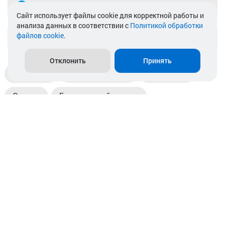
Telegram
Cайт использует файлы cookie для корректной работы и
анализа данных в соответствии с
Политикой обработки
файлов cookie
.
info@akkamulik.by
Отклонить
Принять
Доставка
Пункты выдачи
Магазины
Оплата
Безналичный расчет
Прием б/у акб
Информация
Отзывы
Контакты
© 2026. ООО «Аккамулик». 220056, Беларусь, г. Минск,
пр. Независимости, д.199.
УНП 192748524. Зарегистрирован в торговом реестре
№ 369712 от 01.03.2017