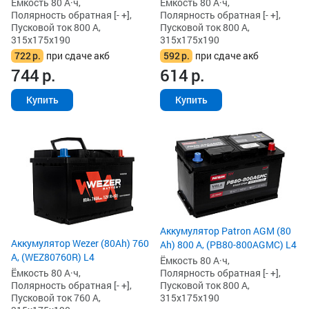
Ёмкость 80 А·ч,
Ёмкость 80 А·ч,
Полярность обратная [- +],
Полярность обратная [- +],
Пусковой ток 800 А,
Пусковой ток 800 А,
315x175x190
315x175x190
722
р.
при сдаче акб
592
р.
при сдаче акб
744
р.
614
р.
Купить
Купить
Аккумулятор Patron AGM (80
Аккумулятор Wezer (80Ah) 760
Ah) 800 А, (PB80-800AGMC) L4
А, (WEZ80760R) L4
Ёмкость 80 А·ч,
Ёмкость 80 А·ч,
Полярность обратная [- +],
Полярность обратная [- +],
Пусковой ток 800 А,
Пусковой ток 760 А,
315x175x190