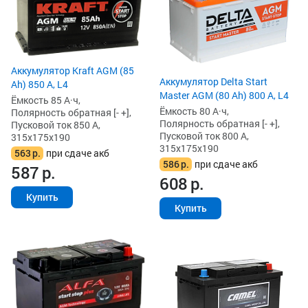
Аккумулятор Kraft AGM (85
Аккумулятор Delta Start
Ah) 850 А, L4
Master AGM (80 Ah) 800 А, L4
Ёмкость 85 А·ч,
Ёмкость 80 А·ч,
Полярность обратная [- +],
Полярность обратная [- +],
Пусковой ток 850 А,
Пусковой ток 800 А,
315x175x190
315x175x190
563
р.
при сдаче акб
586
р.
при сдаче акб
587
р.
608
р.
Купить
Купить