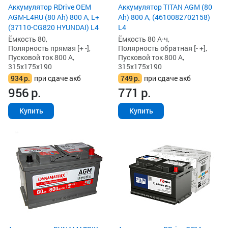
Аккумулятор RDrive OEM
Аккумулятор TITAN AGM (80
AGM-L4RU (80 Ah) 800 А, L+
Ah) 800 А, (4610082702158)
(37110-CG820 HYUNDAI) L4
L4
Ёмкость 80,
Ёмкость 80 А·ч,
Полярность прямая [+ -],
Полярность обратная [- +],
Пусковой ток 800 А,
Пусковой ток 800 А,
315x175x190
315x175x190
934
р.
при сдаче акб
749
р.
при сдаче акб
956
р.
771
р.
Купить
Купить