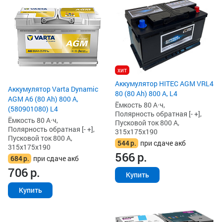
хит
Аккумулятор HITEC AGM VRL4
Аккумулятор Varta Dynamic
80 (80 Ah) 800 А, L4
AGM A6 (80 Ah) 800 А,
Ёмкость 80 А·ч,
(580901080) L4
Полярность обратная [- +],
Ёмкость 80 А·ч,
Пусковой ток 800 А,
Полярность обратная [- +],
315x175x190
Пусковой ток 800 А,
544
р.
при сдаче акб
315x175x190
566
р.
684
р.
при сдаче акб
706
р.
Купить
Купить