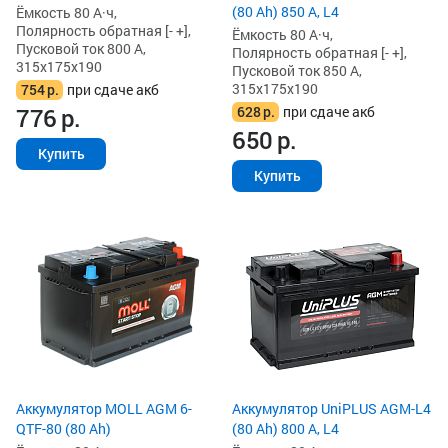
(80 Ah) 850 А, L4
Ёмкость 80 А·ч,
Полярность обратная [- +],
Ёмкость 80 А·ч,
Пусковой ток 800 А,
Полярность обратная [- +],
315x175x190
Пусковой ток 850 А,
315x175x190
754
р.
при сдаче акб
628
р.
при сдаче акб
776
р.
650
р.
Купить
Купить
Аккумулятор MOLL AGM 6-
Аккумулятор UniPLUS AGM-L4
QTF-80 (80 Ah)
(80 Ah) 800 А, L4