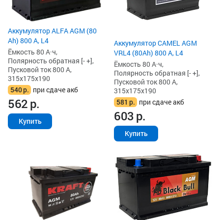
Аккумулятор ALFA AGM (80
Ah) 800 А, L4
Аккумулятор CAMEL AGM
Ёмкость 80 А·ч,
VRL4 (80Ah) 800 А, L4
Полярность обратная [- +],
Ёмкость 80 А·ч,
Пусковой ток 800 А,
Полярность обратная [- +],
315x175x190
Пусковой ток 800 А,
540
р.
при сдаче акб
315x175x190
562
р.
581
р.
при сдаче акб
603
р.
Купить
Купить