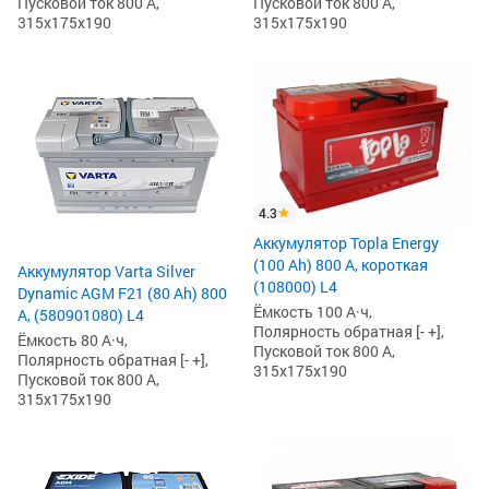
Пусковой ток 800 А,
Пусковой ток 800 А,
315x175x190
315x175x190
4.3
Аккумулятор Topla Energy
(100 Ah) 800 А, короткая
Аккумулятор Varta Silver
(108000) L4
Dynamic AGM F21 (80 Ah) 800
Ёмкость 100 А·ч,
А, (580901080) L4
Полярность обратная [- +],
Ёмкость 80 А·ч,
Пусковой ток 800 А,
Полярность обратная [- +],
315x175x190
Пусковой ток 800 А,
315x175x190