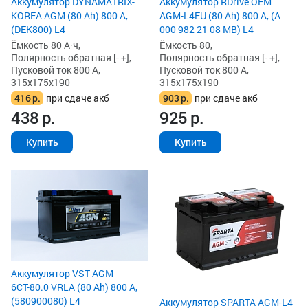
Аккумулятор DYNAMATRIX-
Аккумулятор RDrive OEM
KOREA AGM (80 Ah) 800 А,
AGM-L4EU (80 Ah) 800 А, (A
(DEK800) L4
000 982 21 08 MB) L4
Ёмкость 80 А·ч,
Ёмкость 80,
Полярность обратная [- +],
Полярность обратная [- +],
Пусковой ток 800 А,
Пусковой ток 800 А,
315x175x190
315x175x190
416
р.
при сдаче акб
903
р.
при сдаче акб
438
р.
925
р.
Купить
Купить
Аккумулятор VST AGM
6СТ-80.0 VRLA (80 Ah) 800 А,
(580900080) L4
Аккумулятор SPARTA AGM-L4