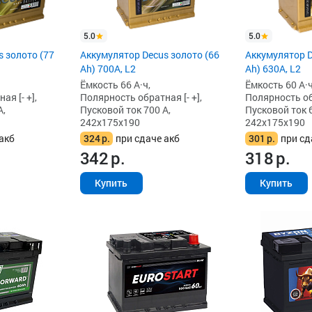
5.0
5.0
 золото (77
Аккумулятор Decus золото (66
Аккумулятор D
Ah) 700A, L2
Ah) 630A, L2
Ёмкость 66 А·ч,
Ёмкость 60 А·ч
я [- +],
Полярность обратная [- +],
Полярность обр
А,
Пусковой ток 700 А,
Пусковой ток 6
242x175x190
242x175x190
акб
324
р.
при сдаче акб
301
р.
при сд
342
р.
318
р.
Купить
Купить