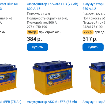
art Blue 6CT-
Аккумулятор Forward EFB (77 Ah)
Аккумулятор F
L3
800 А, L3
650 А, L2
Ёмкость 77 А·ч,
Ёмкость 65 А·ч
я [- +],
Полярность обратная [- +],
Полярность обр
А,
Пусковой ток 800 А,
Пусковой ток 6
278x175x190
242x175x190
акб
362
р.
при сдаче акб
299
р.
при сд
384
р.
317
р.
Купить
Купить
 +EFB (75 Ah)
Аккумулятор AKOM +EFB (65 Ah)
Аккумулятор A