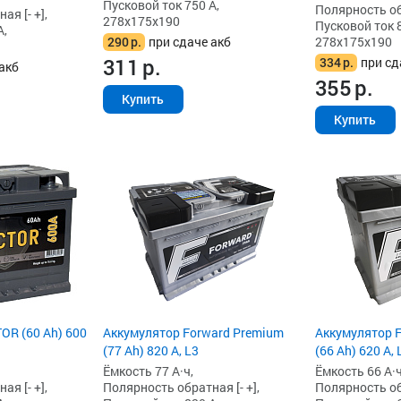
Пусковой ток 750 А,
Полярность обр
я [- +],
278x175x190
Пусковой ток 8
А,
278x175x190
290
р.
при сдаче акб
311
р.
334
р.
при сд
акб
355
р.
Купить
Купить
OR (60 Ah) 600
Аккумулятор Forward Premium
Аккумулятор 
(77 Ah) 820 А, L3
(66 Ah) 620 А, 
Ёмкость 77 А·ч,
Ёмкость 66 А·ч
я [- +],
Полярность обратная [- +],
Полярность обр