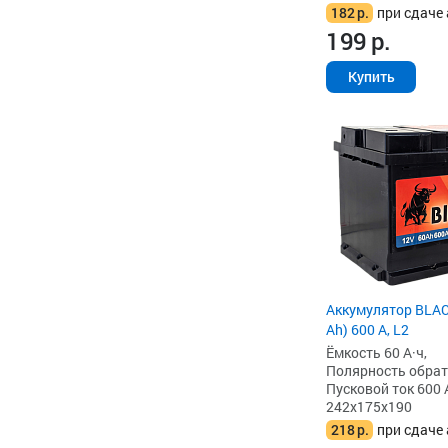
182
р.
при сдаче 
199
р.
Купить
Аккумулятор BLAC
Ah) 600 А, L2
Ёмкость 60 А·ч,
Полярность обратна
Пусковой ток 600 
242x175x190
218
р.
при сдаче 