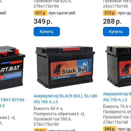
А,
Пусковой ток 820 А,
Пусковой ток 6
278x175x190
242x175x190
акб
327
р.
при сдаче акб
270
р.
при сд
349
р.
288
р.
Купить
Купить
Аккумулятор B
Аккумулятор BLACK BULL SLI (80
T.BAT 6СТ-60
Ah) 750 А, L3
Ah) 780 А, L3
 L2
Ёмкость 75 А·ч
Ёмкость 80 А·ч,
Полярность обр
Полярность обратная [- +],
Пусковой ток 7
я [- +],
Пусковой ток 780 А,
278x175x190
А,
278x175x190
285
р.
при сд
312
р.
при сдаче акб