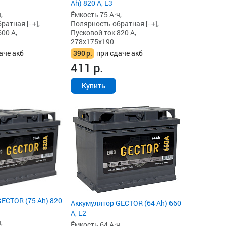
Ah) 820 А, L3
,
Ёмкость 75 А·ч,
атная [- +],
Полярность обратная [- +],
00 А,
Пусковой ток 820 А,
278x175x190
аче акб
390
р.
при сдаче акб
411
р.
Купить
ECTOR (75 Ah) 820
Аккумулятор GECTOR (64 Ah) 660
А, L2
,
Ёмкость 64 А·ч,