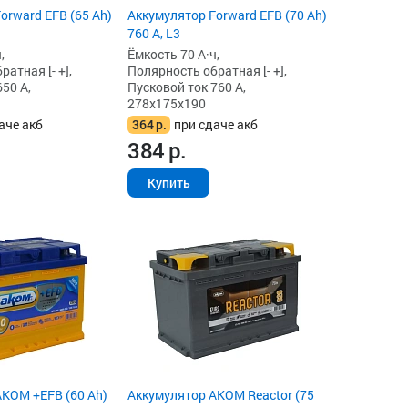
orward EFB (65 Ah)
Аккумулятор Forward EFB (70 Ah)
760 А, L3
,
Ёмкость 70 А·ч,
атная [- +],
Полярность обратная [- +],
50 А,
Пусковой ток 760 А,
278x175x190
аче акб
364
р.
при сдаче акб
384
р.
Купить
KOM +EFB (60 Ah)
Аккумулятор AKOM Reactor (75