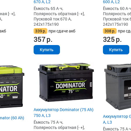
670 А, L2
600 А, L2
Ёмкость 65 А·ч,
Ёмкость 60 А·ч
я [- +],
Полярность обратная [- +],
Полярность обр
А,
Пусковой ток 670 А,
Пусковой ток 6
242x175x190
242x175x190
акб
339
р.
при сдаче акб
308
р.
при сд
357
р.
325
р.
Купить
Купить
Аккумулятор Dominator (75 Ah)
750 А, L3
Аккумулятор G
ator (60 Ah)
А, L3
Ёмкость 75 А·ч,
Полярность обратная [- +],
Ёмкость 75 А·ч