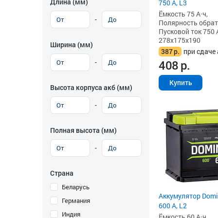
Длина (мм)
750 А, L3
Ёмкость 75 А·ч,
-
Полярность обратна
Пусковой ток 750 
278x175x190
Ширина (мм)
387
р.
при сдаче 
-
408
р.
Купить
Высота корпуса акб (мм)
-
Полная высота (мм)
-
Страна
Беларусь
Аккумулятор Domin
Германия
600 А, L2
Индия
Ёмкость 60 А·ч,