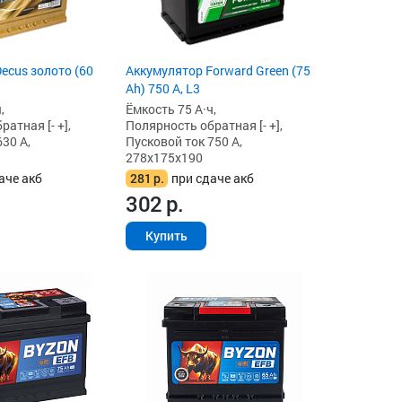
ecus золото (60
Аккумулятор Forward Green (75
Ah) 750 А, L3
,
Ёмкость 75 А·ч,
атная [- +],
Полярность обратная [- +],
30 А,
Пусковой ток 750 А,
278x175x190
аче акб
281
р.
при сдаче акб
302
р.
Купить