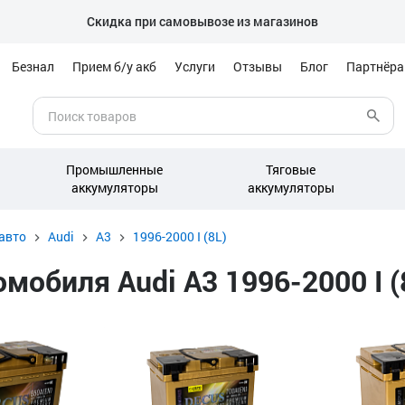
Скидка при самовывозе из магазинов
Безнал
Прием б/у акб
Услуги
Отзывы
Блог
Партнёр
Промышленные
Тяговые
аккумуляторы
аккумуляторы
авто
Audi
A3
1996-2000 I (8L)
обиля Audi A3 1996-2000 I (8