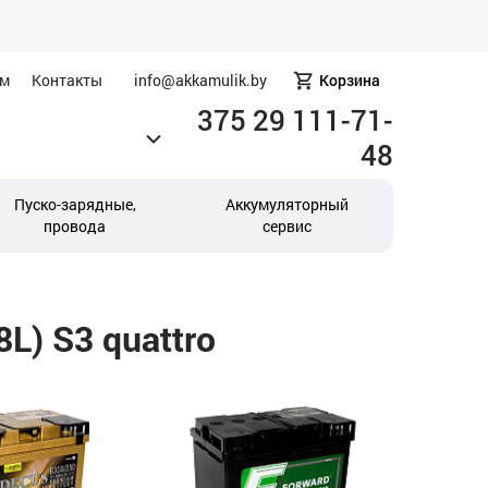
ам
Контакты
info@akkamulik.by
Корзина
375 29 111-71-
48
Пуско-зарядные,
Аккумуляторный
провода
сервис
L) S3 quattro