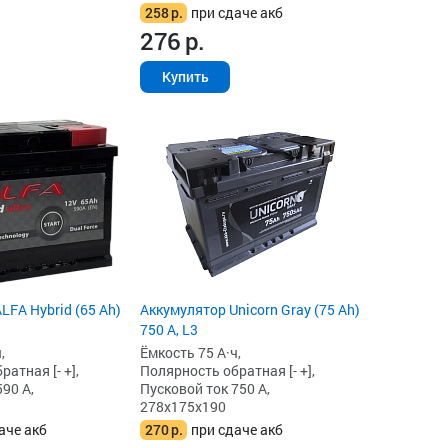
258
р.
при сдаче акб
276
р.
Купить
LFA Hybrid (65 Ah)
Аккумулятор Unicorn Gray (75 Ah)
750 А, L3
,
Ёмкость 75 А·ч,
атная [- +],
Полярность обратная [- +],
90 А,
Пусковой ток 750 А,
278x175x190
аче акб
270
р.
при сдаче акб