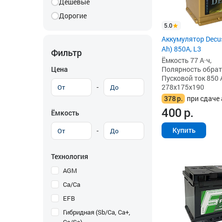
Дешевые
Дорогие
5.0
Аккумулятор Decus
Ah) 850А, L3
Фильтр
Ёмкость 77 А·ч,
Цена
Полярность обратна
Пусковой ток 850 
-
278x175x190
378
р.
при сдаче 
400
р.
Ёмкость
Купить
-
Технология
AGM
Ca/Ca
EFB
Гибридная (Sb/Ca, Ca+,