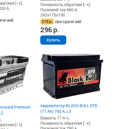
атная [- +],
Полярность обратная [- +],
20 А,
Пусковой ток 660 А,
242x175x190
аче акб
278
р.
при сдаче акб
296
р.
Купить
Аккумулятор BLACK BULL EFB
Forward Premium
(77 Ah) 790 А, L3
L2
Ёмкость 77 А·ч,
,
Полярность обратная [- +],
атная [- +],
Пусковой ток 790 А,