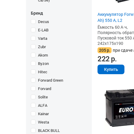
Ca/Se)
Бренд
Аккумулятор Forwa
Ah) 550 А, L2
Decus
Ёмкость 60 А·ч,
E-LAB
Полярность обратна
Пусковой ток 550 
Varta
242x175x190
Zubr
205
р.
при сдаче 
Akom
222
р.
Byzon
Купить
Hitec
Forward Green
Forvard
Solite
ALFA
Kainar
Westa
BLACK BULL