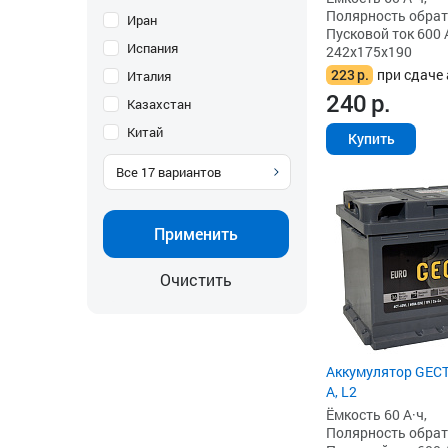
Полярность обратна
Иран
Пусковой ток 600 
Испания
242x175x190
223
р.
при сдаче 
Италия
240
р.
Казахстан
Китай
Купить
Все
17
вариантов
Применить
Очистить
Аккумулятор GECT
А, L2
Ёмкость 60 А·ч,
Полярность обратна