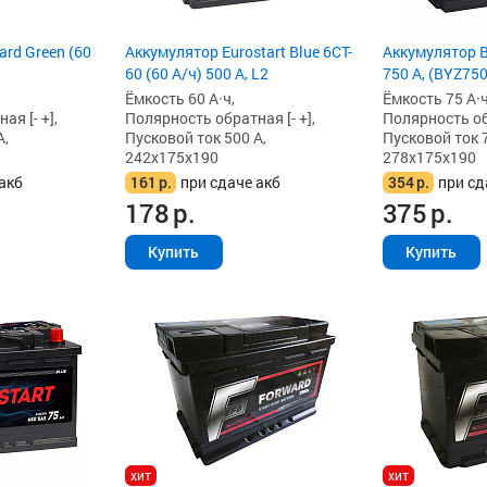
rd Green (60
Аккумулятор Eurostart Blue 6CT-
Аккумулятор B
60 (60 А/ч) 500 А, L2
750 А, (BYZ750
Ёмкость 60 А·ч,
Ёмкость 75 А·ч
я [- +],
Полярность обратная [- +],
Полярность обр
А,
Пусковой ток 500 А,
Пусковой ток 7
242x175x190
278x175x190
акб
161
р.
при сдаче акб
354
р.
при сд
178
р.
375
р.
Купить
Купить
хит
хит