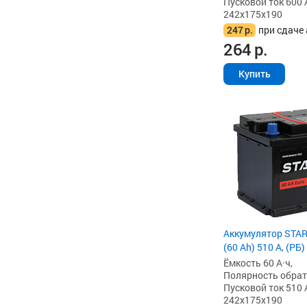
Пусковой ток 600 
242x175x190
247
р.
при сдаче 
264
р.
Купить
Аккумулятор STAR
(60 Ah) 510 А, (РБ)
Ёмкость 60 А·ч,
Полярность обратна
Пусковой ток 510 
242x175x190