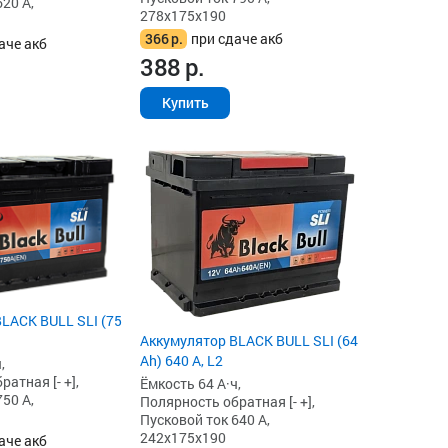
20 А,
278x175x190
366
р.
при сдаче акб
аче акб
388
р.
Купить
LACK BULL SLI (75
Аккумулятор BLACK BULL SLI (64
Ah) 640 А, L2
,
атная [- +],
Ёмкость 64 А·ч,
50 А,
Полярность обратная [- +],
Пусковой ток 640 А,
242x175x190
аче акб