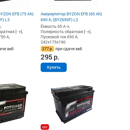
YZON EFB (75 Ah)
Аккумулятор BYZON EFB (65 Ah)
F) L3
650 А, (BYZ650F) L2
,
Ёмкость 65 А·ч,
атная [- +],
Полярность обратная [- +],
50 А,
Пусковой ток 650 А,
242x175x190
аче акб
277
р.
при сдаче акб
295
р.
Купить
хит