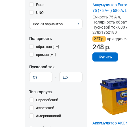
Forse
Аккумулятор Eurost
75 (75 А·ч) 680 А, 
UNO
Ёмкость 75 А·ч,
Полярность обратна
Все
73
вариантов
Пусковой ток 680 
278x175x190
Полярность
227
р.
при сдаче 
248
р.
обратная [- +]
прямая [+ -]
Купить
Пусковой ток
-
Тип корпуса
Европейский
Азиатский
Американский
Аккумулятор AKOM