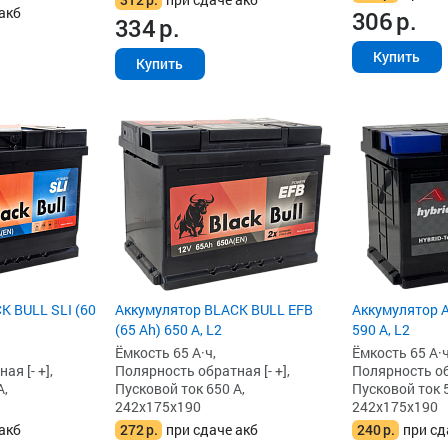
акб
306
р.
334
р.
Купить
Купить
K BULL SLI (60
Аккумулятор BLACK BULL EFB
Аккумулятор A
(65 Ah) 650 А, L2
590 А, L2
Ёмкость 65 А·ч,
Ёмкость 65 А·ч
я [- +],
Полярность обратная [- +],
Полярность обр
А,
Пусковой ток 650 А,
Пусковой ток 5
242x175x190
242x175x190
акб
272
р.
при сдаче акб
240
р.
при сд