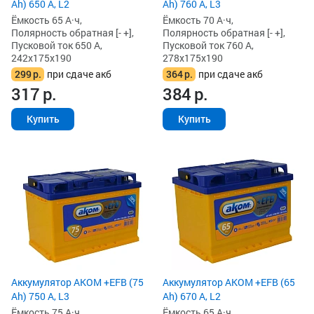
Ah) 650 А, L2
Ah) 760 А, L3
Ёмкость 65 А·ч,
Ёмкость 70 А·ч,
Полярность обратная [- +],
Полярность обратная [- +],
Пусковой ток 650 А,
Пусковой ток 760 А,
242x175x190
278x175x190
299
р.
при сдаче акб
364
р.
при сдаче акб
317
р.
384
р.
Купить
Купить
Аккумулятор AKOM +EFB (75
Аккумулятор AKOM +EFB (65
Ah) 750 А, L3
Ah) 670 А, L2
Ёмкость 75 А·ч,
Ёмкость 65 А·ч,