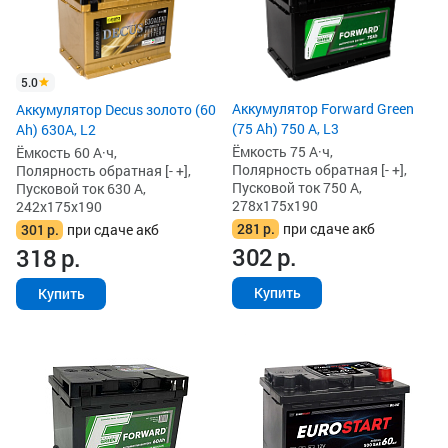
5.0
Аккумулятор Forward Green
Аккумулятор Decus золото (60
(75 Ah) 750 А, L3
Ah) 630A, L2
Ёмкость 75 А·ч,
Ёмкость 60 А·ч,
Полярность обратная [- +],
Полярность обратная [- +],
Пусковой ток 750 А,
Пусковой ток 630 А,
278x175x190
242x175x190
281
р.
при сдаче акб
301
р.
при сдаче акб
302
р.
318
р.
Купить
Купить