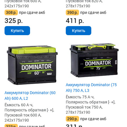
Пусковой ток 600 А,
Пусковой ток 820 А,
242x175x190
278x175x190
308
р.
при сдаче акб
390
р.
при сдаче акб
325
р.
411
р.
Купить
Купить
Аккумулятор Dominator (75
Ah) 750 А, L3
Аккумулятор Dominator (60
Ёмкость 75 А·ч,
Ah) 600 А, L2
Полярность обратная [- +],
Ёмкость 60 А·ч,
Пусковой ток 750 А,
Полярность обратная [- +],
278x175x190
Пусковой ток 600 А,
290
р.
при сдаче акб
242x175x190
311
р.
223
р.
при сдаче акб