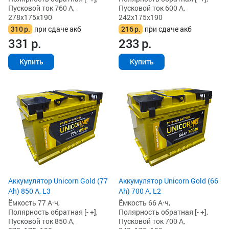
Пусковой ток 760 А,
Пусковой ток 600 А,
278x175x190
242x175x190
310
р.
при сдаче акб
216
р.
при сдаче акб
331
р.
233
р.
Купить
Купить
Аккумулятор Unicorn Gold (77
Аккумулятор Unicorn Gold (66
Ah) 850 А, L3
Ah) 700 А, L2
Ёмкость 77 А·ч,
Ёмкость 66 А·ч,
Полярность обратная [- +],
Полярность обратная [- +],
Пусковой ток 850 А,
Пусковой ток 700 А,