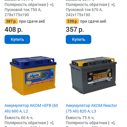
Полярность обратная [- +],
Полярность обратная [- +],
Пусковой ток 750 А,
Пусковой ток 670 А,
278x175x190
242x175x190
387
р.
при сдаче акб
339
р.
при сдаче акб
408
р.
357
р.
Купить
Купить
Аккумулятор AKOM +EFB (60
Аккумулятор AKOM Reactor
Ah) 600 А, L2
(75 Ah) 820 А, L3
Ёмкость 60 А·ч,
Ёмкость 75 А·ч,
Полярность обратная [- +],
Полярность обратная [- +],