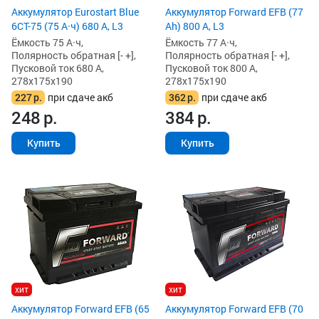
Аккумулятор Eurostart Blue
Аккумулятор Forward EFB (77
6CT-75 (75 А·ч) 680 А, L3
Ah) 800 А, L3
Ёмкость 75 А·ч,
Ёмкость 77 А·ч,
Полярность обратная [- +],
Полярность обратная [- +],
Пусковой ток 680 А,
Пусковой ток 800 А,
278x175x190
278x175x190
227
р.
при сдаче акб
362
р.
при сдаче акб
248
р.
384
р.
Купить
Купить
хит
хит
Аккумулятор Forward EFB (65
Аккумулятор Forward EFB (70