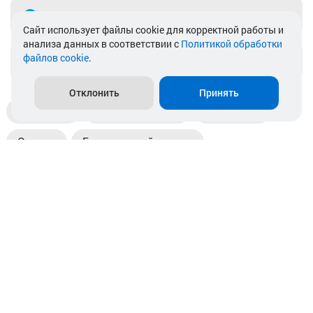
Telegram
Cайт использует файлы cookie для корректной работы и
анализа данных в соответствии с
Политикой обработки
файлов cookie
.
info@akkamulik.by
Отклонить
Принять
Доставка
Пункты выдачи
Магазины
Оплата
Безналичный расчет
Прием б/у акб
Информация
Отзывы
Контакты
© 2026. ООО «Аккамулик». 220056, Беларусь, г. Минск,
пр. Независимости, д.199.
УНП 192748524. Зарегистрирован в торговом реестре
№ 369712 от 01.03.2017