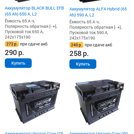
Аккумулятор BLACK BULL EFB
Аккумулятор ALFA Hybrid (65
(65 Ah) 650 А, L2
Ah) 590 А, L2
Ёмкость 65 А·ч,
Ёмкость 65 А·ч,
Полярность обратная [- +],
Полярность обратная [- +],
Пусковой ток 650 А,
Пусковой ток 590 А,
242x175x190
242x175x190
272
р.
при сдаче акб
240
р.
при сдаче акб
290
р.
258
р.
Купить
Купить
Аккумулятор Unicorn Gray (75
Аккумулятор Unicorn Gray (60