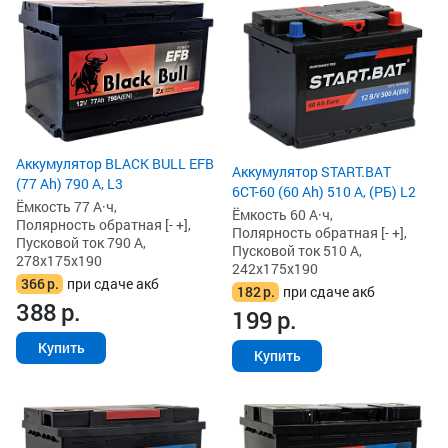
Аккумулятор BLACK BULL EFB
Аккумулятор START.BAT
(77 Ah) 790 А, L3
6СТ-60 (60 Ah) 510 А, (РБ) L2
Ёмкость 77 А·ч,
Ёмкость 60 А·ч,
Полярность обратная [- +],
Полярность обратная [- +],
Пусковой ток 790 А,
Пусковой ток 510 А,
278x175x190
242x175x190
366
р.
при сдаче акб
182
р.
при сдаче акб
388
р.
199
р.
Купить
Купить