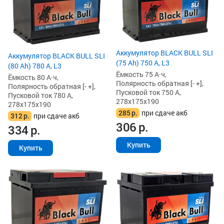
Аккумулятор BLACK BULL SLI
Аккумулятор BLACK BULL SLI
(75 Ah) 750 А, L3
(80 Ah) 780 А, L3
Ёмкость 75 А·ч,
Ёмкость 80 А·ч,
Полярность обратная [- +],
Полярность обратная [- +],
Пусковой ток 750 А,
Пусковой ток 780 А,
278x175x190
278x175x190
285
р.
при сдаче акб
312
р.
при сдаче акб
306
р.
334
р.
Купить
Купить