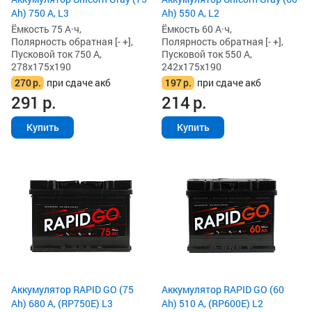
Ah) 750 А, L3
Ah) 550 А, L2
Ёмкость 75 А·ч,
Ёмкость 60 А·ч,
Полярность обратная [- +],
Полярность обратная [- +],
Пусковой ток 750 А,
Пусковой ток 550 А,
278x175x190
242x175x190
270
р.
при сдаче акб
197
р.
при сдаче акб
291
р.
214
р.
Купить
Купить
Аккумулятор RAPID GO (75
Аккумулятор RAPID GO (60
Ah) 680 А, (RP750E) L3
Ah) 510 А, (RP600E) L2