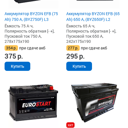
Аккумулятор BYZON EFB (75
Аккумулятор BYZON EFB (65
Ah) 750 А, (BYZ750F) L3
Ah) 650 А, (BYZ650F) L2
Ёмкость 75 А·ч,
Ёмкость 65 А·ч,
Полярность обратная [- +],
Полярность обратная [- +],
Пусковой ток 750 А,
Пусковой ток 650 А,
278x175x190
242x175x190
354
р.
при сдаче акб
277
р.
при сдаче акб
375
р.
295
р.
Купить
Купить
хит