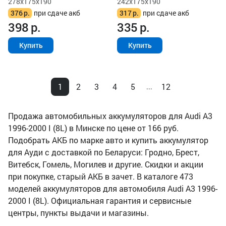
278x175x190
242x175x190
376
р.
при сдаче акб
317
р.
при сдаче акб
398
р.
335
р.
Купить
Купить
1
2
3
4
5
12
...
Продажа автомобильных аккумуляторов для Audi A3
1996-2000 I (8L) в Минске по цене от 166 руб.
Подобрать АКБ по марке авто и купить аккумулятор
для Ауди с доставкой по Беларуси: Гродно, Брест,
Витебск, Гомель, Могилев и другие. Скидки и акции
при покупке, старый АКБ в зачет. В каталоге 473
моделей аккумуляторов для автомобиля Audi A3 1996-
2000 I (8L). Официальная гарантия и сервисные
центры, пункты выдачи и магазины.