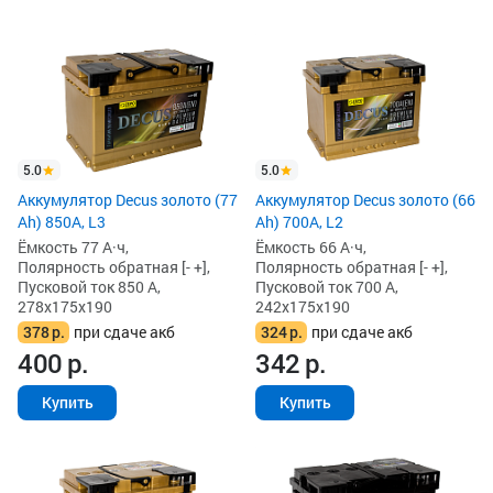
5.0
5.0
Аккумулятор Decus золото (77
Аккумулятор Decus золото (66
Ah) 850А, L3
Ah) 700A, L2
Ёмкость 77 А·ч,
Ёмкость 66 А·ч,
Полярность обратная [- +],
Полярность обратная [- +],
Пусковой ток 850 А,
Пусковой ток 700 А,
278x175x190
242x175x190
378
р.
при сдаче акб
324
р.
при сдаче акб
400
р.
342
р.
Купить
Купить