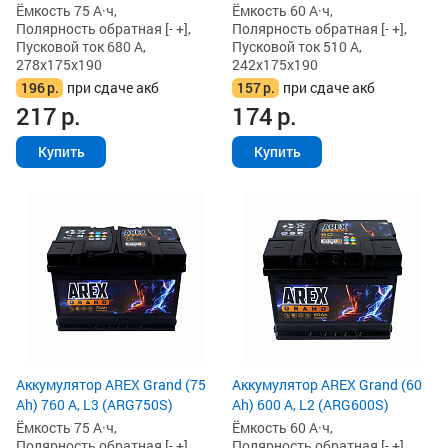
Ёмкость 75 А·ч,
Ёмкость 60 А·ч,
Полярность обратная [- +],
Полярность обратная [- +],
Пусковой ток 680 А,
Пусковой ток 510 А,
278x175x190
242x175x190
196
р.
при сдаче акб
157
р.
при сдаче акб
217
р.
174
р.
Купить
Купить
Аккумулятор AREX Grand (75
Аккумулятор AREX Grand (60
Ah) 760 А, L3 (ARG750S)
Ah) 600 А, L2 (ARG600S)
Ёмкость 75 А·ч,
Ёмкость 60 А·ч,
Полярность обратная [- +],
Полярность обратная [- +],