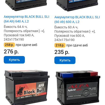
Аккумулятор BLACK BULL SLI
Аккумулятор BLACK BULL SLI
(64 Ah) 640 А, L2
(60 Ah) 600 А, L2
Ёмкость 64 А·ч,
Ёмкость 60 А·ч,
Полярность обратная [- +],
Полярность обратная [- +],
Пусковой ток 640 А,
Пусковой ток 600 А,
242x175x190
242x175x190
258
р.
при сдаче акб
218
р.
при сдаче акб
276
р.
235
р.
Купить
Купить