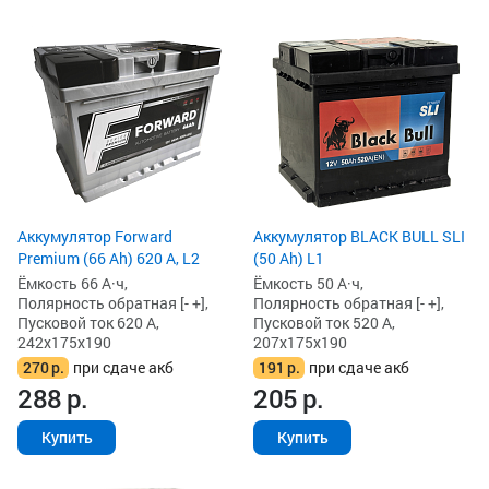
Аккумулятор Forward
Аккумулятор BLACK BULL SLI
Premium (66 Ah) 620 А, L2
(50 Ah) L1
Ёмкость 66 А·ч,
Ёмкость 50 А·ч,
Полярность обратная [- +],
Полярность обратная [- +],
Пусковой ток 620 А,
Пусковой ток 520 А,
242x175x190
207x175x190
270
р.
при сдаче акб
191
р.
при сдаче акб
288
р.
205
р.
Купить
Купить