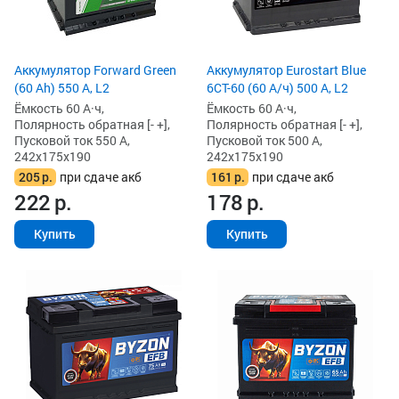
Аккумулятор Forward Green
Аккумулятор Eurostart Blue
(60 Ah) 550 А, L2
6CT-60 (60 А/ч) 500 А, L2
Ёмкость 60 А·ч,
Ёмкость 60 А·ч,
Полярность обратная [- +],
Полярность обратная [- +],
Пусковой ток 550 А,
Пусковой ток 500 А,
242x175x190
242x175x190
205
р.
при сдаче акб
161
р.
при сдаче акб
222
р.
178
р.
Купить
Купить