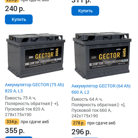
240
р.
Купить
Купить
Аккумулятор GECTOR (75 Ah)
Аккумулятор GECTOR (64 Ah)
820 А, L3
660 А, L2
Ёмкость 75 А·ч,
Ёмкость 64 А·ч,
Полярность обратная [- +],
Полярность обратная [- +],
Пусковой ток 820 А,
Пусковой ток 660 А,
278x175x190
242x175x190
334
р.
при сдаче акб
278
р.
при сдаче акб
355
р.
296
р.