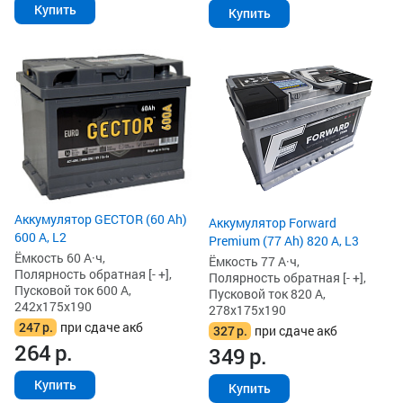
Купить
Купить
Аккумулятор GECTOR (60 Ah)
Аккумулятор Forward
600 А, L2
Premium (77 Ah) 820 А, L3
Ёмкость 60 А·ч,
Ёмкость 77 А·ч,
Полярность обратная [- +],
Полярность обратная [- +],
Пусковой ток 600 А,
Пусковой ток 820 А,
242x175x190
278x175x190
247
р.
при сдаче акб
327
р.
при сдаче акб
264
р.
349
р.
Купить
Купить