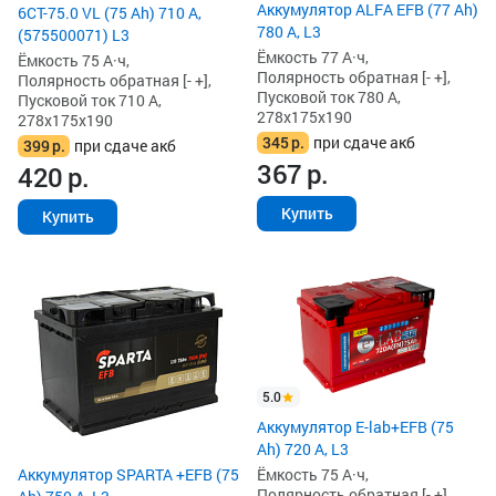
Аккумулятор ALFA EFB (77 Ah)
6СТ-75.0 VL (75 Ah) 710 А,
780 А, L3
(575500071) L3
Ёмкость 77 А·ч,
Ёмкость 75 А·ч,
Полярность обратная [- +],
Полярность обратная [- +],
Пусковой ток 780 А,
Пусковой ток 710 А,
278x175x190
278x175x190
345
р.
при сдаче акб
399
р.
при сдаче акб
367
р.
420
р.
Купить
Купить
5.0
Аккумулятор E-lab+EFB (75
Ah) 720 А, L3
Аккумулятор SPARTA +EFB (75
Ёмкость 75 А·ч,
Полярность обратная [- +],