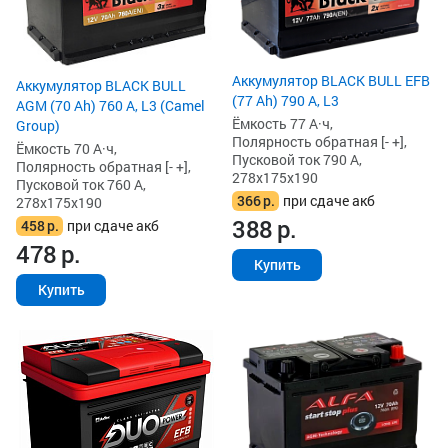
Аккумулятор BLACK BULL EFB
Аккумулятор BLACK BULL
(77 Ah) 790 А, L3
AGM (70 Ah) 760 А, L3 (Camel
Ёмкость 77 А·ч,
Group)
Полярность обратная [- +],
Ёмкость 70 А·ч,
Пусковой ток 790 А,
Полярность обратная [- +],
278x175x190
Пусковой ток 760 А,
366
р.
при сдаче акб
278x175x190
388
р.
458
р.
при сдаче акб
478
р.
Купить
Купить