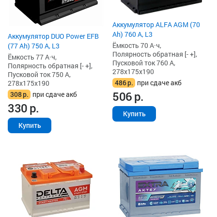
Аккумулятор ALFA AGM (70
Ah) 760 А, L3
Аккумулятор DUO Power EFB
Ёмкость 70 А·ч,
(77 Ah) 750 А, L3
Полярность обратная [- +],
Ёмкость 77 А·ч,
Пусковой ток 760 А,
Полярность обратная [- +],
278x175x190
Пусковой ток 750 А,
486
р.
при сдаче акб
278x175x190
506
р.
308
р.
при сдаче акб
330
р.
Купить
Купить