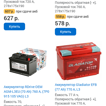
Пусковой ток 720 А,
Полярность обратная [- +],
278x175x190
Пусковой ток 760 А,
278x175x190
607
р.
при сдаче акб
558
р.
при сдаче акб
627
р.
578
р.
Купить
Купить
Аккумулятор Gladiator EFB
Аккумулятор RDrive OEM
(77 Ah) 770 А, L3
AGM-L3EU (70 Ah) 760 А, (7P0
Ёмкость 77 А·ч,
915 105 VAG) L3
Полярность обратная [- +],
Ёмкость 70,
Пусковой ток 770 А,
Полярность обратная [- +],