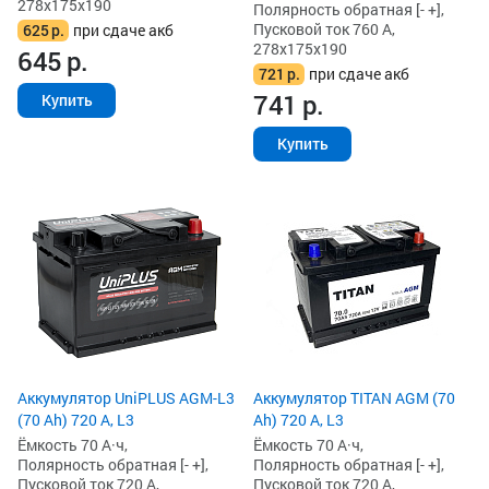
278x175x190
Полярность обратная [- +],
Пусковой ток 760 А,
625
р.
при сдаче акб
278x175x190
645
р.
721
р.
при сдаче акб
741
р.
Купить
Купить
Аккумулятор UniPLUS AGM-L3
Аккумулятор TITAN AGM (70
(70 Ah) 720 А, L3
Ah) 720 А, L3
Ёмкость 70 А·ч,
Ёмкость 70 А·ч,
Полярность обратная [- +],
Полярность обратная [- +],
Пусковой ток 720 А,
Пусковой ток 720 А,