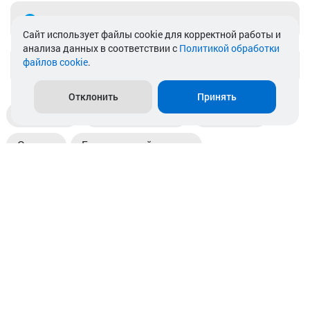
Telegram
Cайт использует файлы cookie для корректной работы и
анализа данных в соответствии с
Политикой обработки
файлов cookie
.
info@akkamulik.by
Отклонить
Принять
Доставка
Пункты выдачи
Магазины
Оплата
Безналичный расчет
Прием б/у акб
Информация
Отзывы
Контакты
© 2026. ООО «Аккамулик». 220056, Беларусь, г. Минск,
пр. Независимости, д.199.
УНП 192748524. Зарегистрирован в торговом реестре
№ 369712 от 01.03.2017