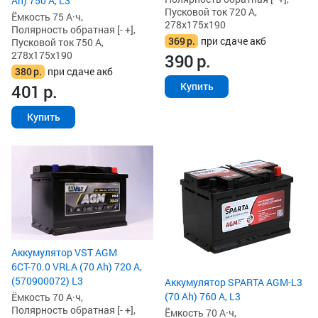
Ah) 750 А, L3
Пусковой ток 720 А,
Ёмкость 75 А·ч,
278x175x190
Полярность обратная [- +],
369
р.
при сдаче акб
Пусковой ток 750 А,
278x175x190
390
р.
380
р.
при сдаче акб
Купить
401
р.
Купить
Аккумулятор VST AGM
6СТ-70.0 VRLA (70 Ah) 720 А,
(570900072) L3
Аккумулятор SPARTA AGM-L3
(70 Ah) 760 А, L3
Ёмкость 70 А·ч,
Полярность обратная [- +],
Ёмкость 70 А·ч,