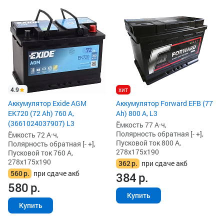
4.9
хит
Аккумулятор Exide AGM
Аккумулятор Forward EFB (77
EK720 (72 Ah) 760 А,
Ah) 800 А, L3
(3661024037907) L3
Ёмкость 77 А·ч,
Полярность обратная [- +],
Ёмкость 72 А·ч,
Пусковой ток 800 А,
Полярность обратная [- +],
278x175x190
Пусковой ток 760 А,
278x175x190
362
р.
при сдаче акб
560
р.
при сдаче акб
384
р.
580
р.
Купить
Купить