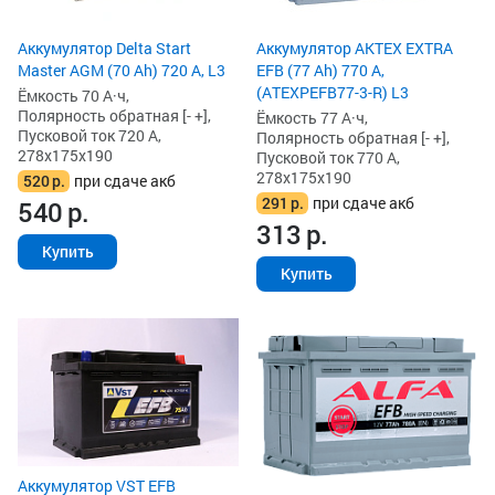
Аккумулятор Delta Start
Аккумулятор AKTEX EXTRA
Master AGM (70 Ah) 720 А, L3
EFB (77 Ah) 770 А,
(ATEXPEFB77-3-R) L3
Ёмкость 70 А·ч,
Полярность обратная [- +],
Ёмкость 77 А·ч,
Пусковой ток 720 А,
Полярность обратная [- +],
278x175x190
Пусковой ток 770 А,
278x175x190
520
р.
при сдаче акб
291
р.
при сдаче акб
540
р.
313
р.
Купить
Купить
Аккумулятор VST EFB