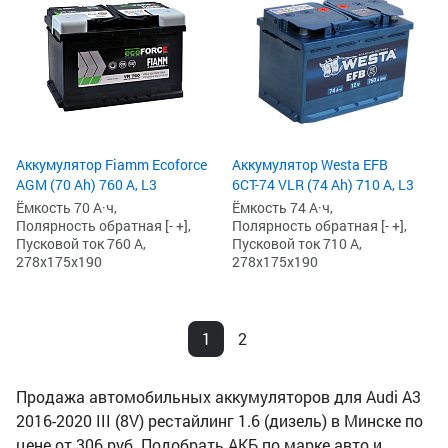
Аккумулятор Fiamm Ecoforce
Аккумулятор Westa EFB
AGM (70 Ah) 760 А, L3
6СТ-74 VLR (74 Ah) 710 А, L3
Ёмкость 70 А·ч,
Ёмкость 74 А·ч,
Полярность обратная [- +],
Полярность обратная [- +],
Пусковой ток 760 А,
Пусковой ток 710 А,
278x175x190
278x175x190
1
2
Продажа автомобильных аккумуляторов для Audi A3
2016-2020 III (8V) рестайлинг 1.6 (дизель) в Минске по
цене от 306 руб. Подобрать АКБ по марке авто и