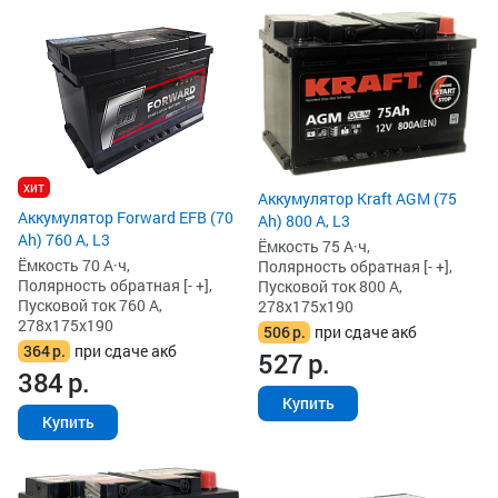
хит
Аккумулятор Kraft AGM (75
Аккумулятор Forward EFB (70
Ah) 800 А, L3
Ah) 760 А, L3
Ёмкость 75 А·ч,
Ёмкость 70 А·ч,
Полярность обратная [- +],
Полярность обратная [- +],
Пусковой ток 800 А,
Пусковой ток 760 А,
278x175x190
278x175x190
506
р.
при сдаче акб
364
р.
при сдаче акб
527
р.
384
р.
Купить
Купить