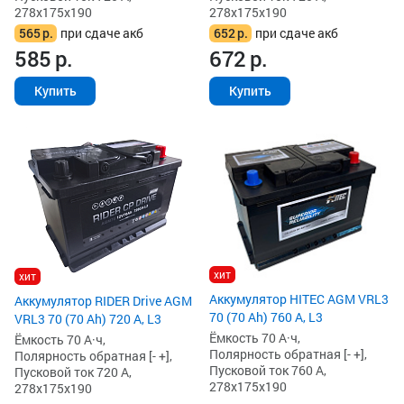
278x175x190
278x175x190
565
р.
при сдаче акб
652
р.
при сдаче акб
585
р.
672
р.
Купить
Купить
хит
хит
Аккумулятор HITEC AGM VRL3
Аккумулятор RIDER Drive AGM
70 (70 Ah) 760 А, L3
VRL3 70 (70 Ah) 720 А, L3
Ёмкость 70 А·ч,
Ёмкость 70 А·ч,
Полярность обратная [- +],
Полярность обратная [- +],
Пусковой ток 760 А,
Пусковой ток 720 А,
278x175x190
278x175x190