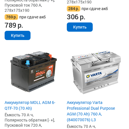
278x175x190
Пусковой ток 760 А,
284
р.
при сдаче акб
278x175x190
306
р.
769
р.
при сдаче акб
789
р.
Купить
Купить
Аккумулятор MOLL AGM 6-
Аккумулятор Varta
QTF-70 (70 Ah)
Professional Dual Purpose
AGM (70 Ah) 760 А,
Ёмкость 70 А·ч,
(840070076) L3
Полярность обратная [- +],
Пусковой ток 720 А,
Ёмкость 70 А·ч,