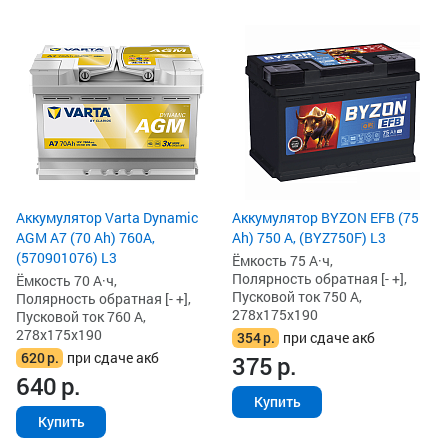
Аккумулятор Varta Dynamic
Аккумулятор BYZON EFB (75
AGM A7 (70 Ah) 760A,
Ah) 750 А, (BYZ750F) L3
(570901076) L3
Ёмкость 75 А·ч,
Полярность обратная [- +],
Ёмкость 70 А·ч,
Пусковой ток 750 А,
Полярность обратная [- +],
278x175x190
Пусковой ток 760 А,
278x175x190
354
р.
при сдаче акб
620
р.
при сдаче акб
375
р.
640
р.
Купить
Купить