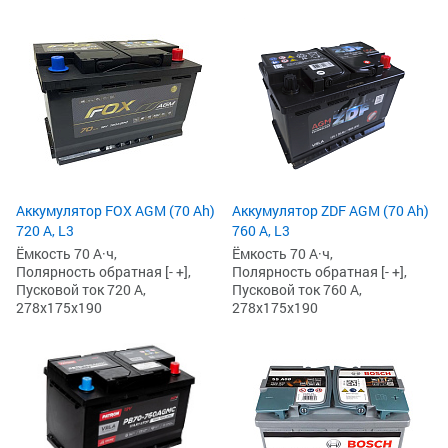
Аккумулятор FOX AGM (70 Ah)
Аккумулятор ZDF AGM (70 Ah)
720 А, L3
760 А, L3
Ёмкость 70 А·ч,
Ёмкость 70 А·ч,
Полярность обратная [- +],
Полярность обратная [- +],
Пусковой ток 720 А,
Пусковой ток 760 А,
278x175x190
278x175x190