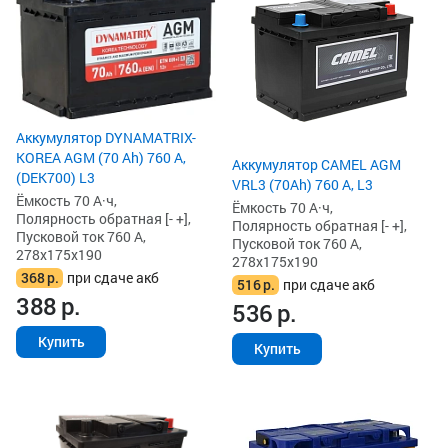
Аккумулятор DYNAMATRIX-
KOREA AGM (70 Ah) 760 А,
Аккумулятор CAMEL AGM
(DEK700) L3
VRL3 (70Ah) 760 А, L3
Ёмкость 70 А·ч,
Ёмкость 70 А·ч,
Полярность обратная [- +],
Полярность обратная [- +],
Пусковой ток 760 А,
Пусковой ток 760 А,
278x175x190
278x175x190
368
р.
при сдаче акб
516
р.
при сдаче акб
388
р.
536
р.
Купить
Купить