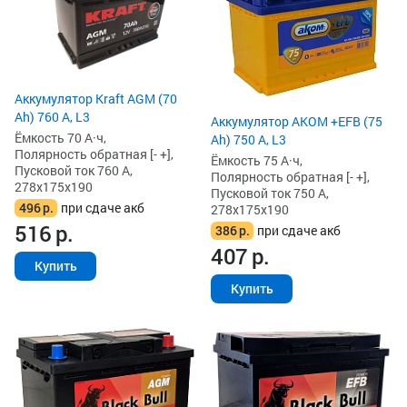
Аккумулятор Kraft AGM (70
Ah) 760 А, L3
Аккумулятор AKOM +EFB (75
Ёмкость 70 А·ч,
Ah) 750 А, L3
Полярность обратная [- +],
Ёмкость 75 А·ч,
Пусковой ток 760 А,
Полярность обратная [- +],
278x175x190
Пусковой ток 750 А,
496
р.
при сдаче акб
278x175x190
516
р.
386
р.
при сдаче акб
407
р.
Купить
Купить