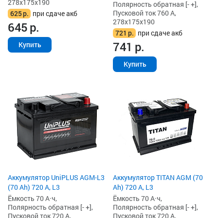
278x175x190
Полярность обратная [- +],
Пусковой ток 760 А,
625
р.
при сдаче акб
278x175x190
645
р.
721
р.
при сдаче акб
741
р.
Купить
Купить
Аккумулятор UniPLUS AGM-L3
Аккумулятор TITAN AGM (70
(70 Ah) 720 А, L3
Ah) 720 А, L3
Ёмкость 70 А·ч,
Ёмкость 70 А·ч,
Полярность обратная [- +],
Полярность обратная [- +],
Пусковой ток 720 А,
Пусковой ток 720 А,