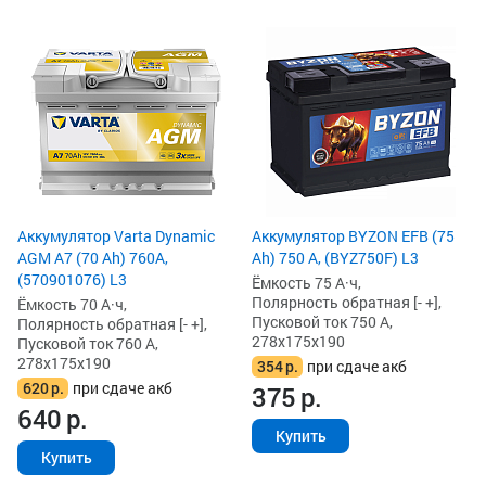
Аккумулятор Varta Dynamic
Аккумулятор BYZON EFB (75
AGM A7 (70 Ah) 760A,
Ah) 750 А, (BYZ750F) L3
(570901076) L3
Ёмкость 75 А·ч,
Полярность обратная [- +],
Ёмкость 70 А·ч,
Пусковой ток 750 А,
Полярность обратная [- +],
278x175x190
Пусковой ток 760 А,
278x175x190
354
р.
при сдаче акб
620
р.
при сдаче акб
375
р.
640
р.
Купить
Купить