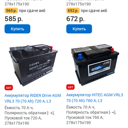
278x175x190
278x175x190
565
р.
при сдаче акб
652
р.
при сдаче акб
585
р.
672
р.
Купить
Купить
хит
хит
Аккумулятор HITEC AGM VRL3
Аккумулятор RIDER Drive AGM
70 (70 Ah) 760 А, L3
VRL3 70 (70 Ah) 720 А, L3
Ёмкость 70 А·ч,
Ёмкость 70 А·ч,
Полярность обратная [- +],
Полярность обратная [- +],
Пусковой ток 760 А,
Пусковой ток 720 А,
278x175x190
278x175x190