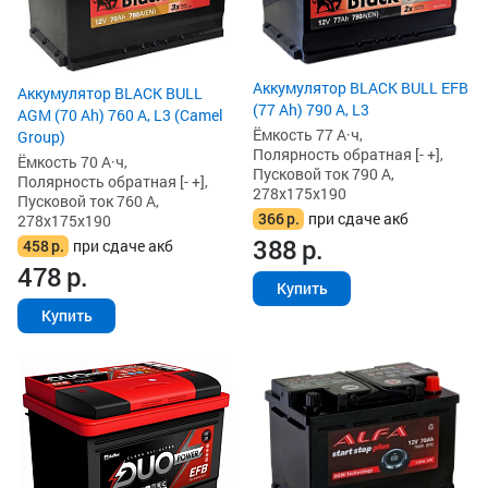
Аккумулятор BLACK BULL EFB
Аккумулятор BLACK BULL
(77 Ah) 790 А, L3
AGM (70 Ah) 760 А, L3 (Camel
Ёмкость 77 А·ч,
Group)
Полярность обратная [- +],
Ёмкость 70 А·ч,
Пусковой ток 790 А,
Полярность обратная [- +],
278x175x190
Пусковой ток 760 А,
366
р.
при сдаче акб
278x175x190
388
р.
458
р.
при сдаче акб
478
р.
Купить
Купить