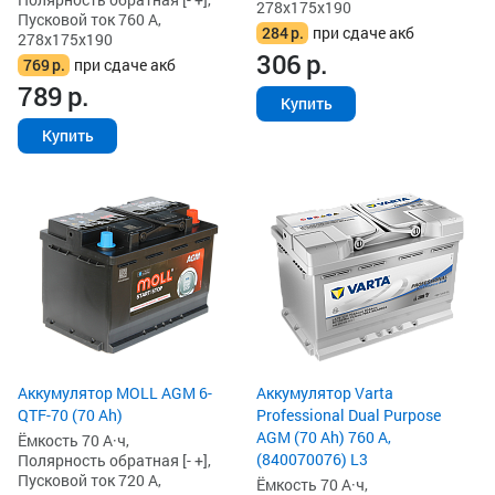
278x175x190
Пусковой ток 760 А,
284
р.
при сдаче акб
278x175x190
306
р.
769
р.
при сдаче акб
789
р.
Купить
Купить
Аккумулятор MOLL AGM 6-
Аккумулятор Varta
QTF-70 (70 Ah)
Professional Dual Purpose
AGM (70 Ah) 760 А,
Ёмкость 70 А·ч,
(840070076) L3
Полярность обратная [- +],
Пусковой ток 720 А,
Ёмкость 70 А·ч,