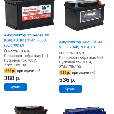
Аккумулятор DYNAMATRIX-
KOREA AGM (70 Ah) 760 А,
Аккумулятор CAMEL AGM
(DEK700) L3
VRL3 (70Ah) 760 А, L3
Ёмкость 70 А·ч,
Ёмкость 70 А·ч,
Полярность обратная [- +],
Полярность обратная [- +],
Пусковой ток 760 А,
Пусковой ток 760 А,
278x175x190
278x175x190
368
р.
при сдаче акб
516
р.
при сдаче акб
388
р.
536
р.
Купить
Купить