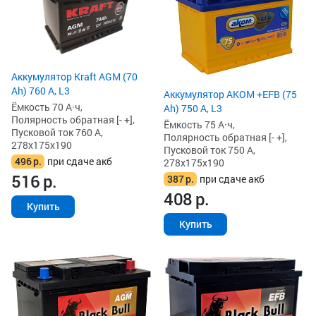
Аккумулятор Kraft AGM (70
Ah) 760 А, L3
Аккумулятор AKOM +EFB (75
Ёмкость 70 А·ч,
Ah) 750 А, L3
Полярность обратная [- +],
Ёмкость 75 А·ч,
Пусковой ток 760 А,
Полярность обратная [- +],
278x175x190
Пусковой ток 750 А,
496
р.
при сдаче акб
278x175x190
516
р.
387
р.
при сдаче акб
408
р.
Купить
Купить