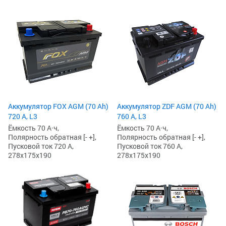
Аккумулятор FOX AGM (70 Ah)
Аккумулятор ZDF AGM (70 Ah)
720 А, L3
760 А, L3
Ёмкость 70 А·ч,
Ёмкость 70 А·ч,
Полярность обратная [- +],
Полярность обратная [- +],
Пусковой ток 720 А,
Пусковой ток 760 А,
278x175x190
278x175x190