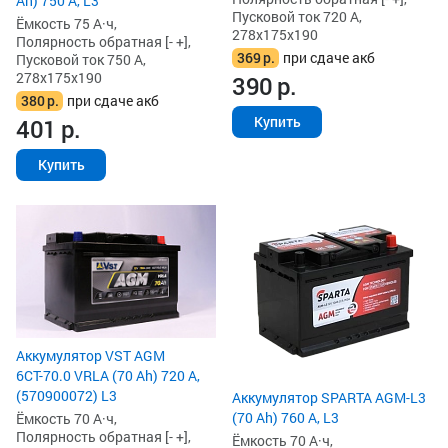
Ah) 750 А, L3
Пусковой ток 720 А,
Ёмкость 75 А·ч,
278x175x190
Полярность обратная [- +],
369
р.
при сдаче акб
Пусковой ток 750 А,
278x175x190
390
р.
380
р.
при сдаче акб
Купить
401
р.
Купить
Аккумулятор VST AGM
6СТ-70.0 VRLA (70 Ah) 720 А,
(570900072) L3
Аккумулятор SPARTA AGM-L3
(70 Ah) 760 А, L3
Ёмкость 70 А·ч,
Полярность обратная [- +],
Ёмкость 70 А·ч,