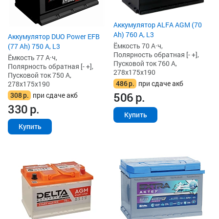
Аккумулятор ALFA AGM (70
Ah) 760 А, L3
Аккумулятор DUO Power EFB
Ёмкость 70 А·ч,
(77 Ah) 750 А, L3
Полярность обратная [- +],
Ёмкость 77 А·ч,
Пусковой ток 760 А,
Полярность обратная [- +],
278x175x190
Пусковой ток 750 А,
486
р.
при сдаче акб
278x175x190
506
р.
308
р.
при сдаче акб
330
р.
Купить
Купить