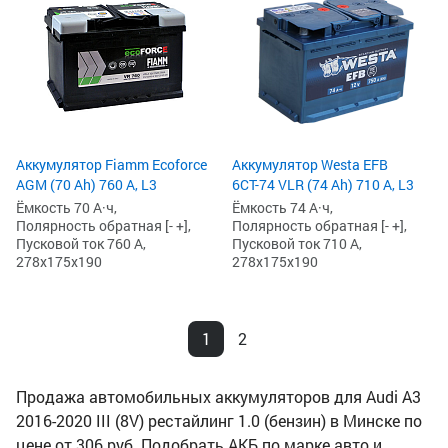
Аккумулятор Fiamm Ecoforce
Аккумулятор Westa EFB
AGM (70 Ah) 760 А, L3
6СТ-74 VLR (74 Ah) 710 А, L3
Ёмкость 70 А·ч,
Ёмкость 74 А·ч,
Полярность обратная [- +],
Полярность обратная [- +],
Пусковой ток 760 А,
Пусковой ток 710 А,
278x175x190
278x175x190
1
2
Продажа автомобильных аккумуляторов для Audi A3
2016-2020 III (8V) рестайлинг 1.0 (бензин) в Минске по
цене от 306 руб. Подобрать АКБ по марке авто и