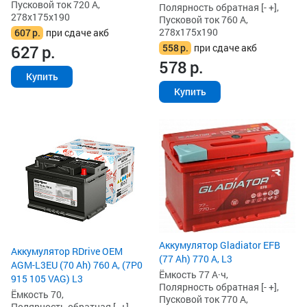
Пусковой ток 720 А,
Полярность обратная [- +],
278x175x190
Пусковой ток 760 А,
278x175x190
607
р.
при сдаче акб
558
р.
при сдаче акб
627
р.
578
р.
Купить
Купить
Аккумулятор Gladiator EFB
Аккумулятор RDrive OEM
(77 Ah) 770 А, L3
AGM-L3EU (70 Ah) 760 А, (7P0
Ёмкость 77 А·ч,
915 105 VAG) L3
Полярность обратная [- +],
Ёмкость 70,
Пусковой ток 770 А,
Полярность обратная [- +],