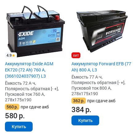
4.9
хит
Аккумулятор Exide AGM
Аккумулятор Forward EFB (77
EK720 (72 Ah) 760 А,
Ah) 800 А, L3
(3661024037907) L3
Ёмкость 77 А·ч,
Полярность обратная [- +],
Ёмкость 72 А·ч,
Пусковой ток 800 А,
Полярность обратная [- +],
278x175x190
Пусковой ток 760 А,
278x175x190
362
р.
при сдаче акб
560
р.
при сдаче акб
384
р.
580
р.
Купить
Купить