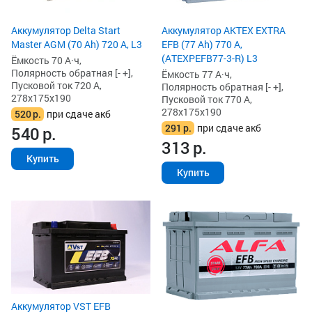
Аккумулятор Delta Start
Аккумулятор AKTEX EXTRA
Master AGM (70 Ah) 720 А, L3
EFB (77 Ah) 770 А,
(ATEXPEFB77-3-R) L3
Ёмкость 70 А·ч,
Полярность обратная [- +],
Ёмкость 77 А·ч,
Пусковой ток 720 А,
Полярность обратная [- +],
278x175x190
Пусковой ток 770 А,
278x175x190
520
р.
при сдаче акб
291
р.
при сдаче акб
540
р.
313
р.
Купить
Купить
Аккумулятор VST EFB