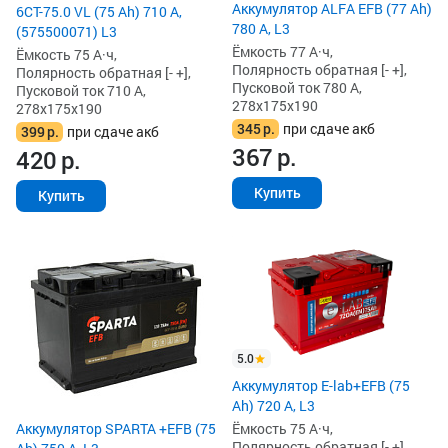
Аккумулятор ALFA EFB (77 Ah)
6СТ-75.0 VL (75 Ah) 710 А,
780 А, L3
(575500071) L3
Ёмкость 77 А·ч,
Ёмкость 75 А·ч,
Полярность обратная [- +],
Полярность обратная [- +],
Пусковой ток 780 А,
Пусковой ток 710 А,
278x175x190
278x175x190
345
р.
при сдаче акб
399
р.
при сдаче акб
367
р.
420
р.
Купить
Купить
5.0
Аккумулятор E-lab+EFB (75
Ah) 720 А, L3
Аккумулятор SPARTA +EFB (75
Ёмкость 75 А·ч,
Полярность обратная [- +],