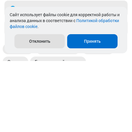
Telegram
Cайт использует файлы cookie для корректной работы и
анализа данных в соответствии с
Политикой обработки
файлов cookie
.
info@akkamulik.by
Отклонить
Принять
Доставка
Пункты выдачи
Магазины
Оплата
Безналичный расчет
Прием б/у акб
Информация
Отзывы
Контакты
© 2026. ООО «Аккамулик». 220056, Беларусь, г. Минск,
пр. Независимости, д.199.
УНП 192748524. Зарегистрирован в торговом реестре
№ 369712 от 01.03.2017