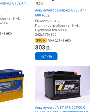
-lab+EFB (62 Ah)
5.0
Аккумулятор E-lab+EFB (60 Ah)
,
600 А, L2
атная [- +],
Ёмкость 60 А·ч,
20 А,
Полярность обратная [- +],
Пусковой ток 600 А,
аче акб
242x175x190
286
р.
при сдаче акб
303
р.
Купить
Аккумулятор VST EFB 6СТ-60.0