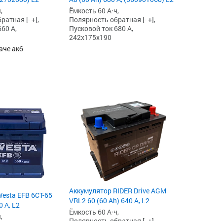
,
Ёмкость 60 А·ч,
атная [- +],
Полярность обратная [- +],
60 А,
Пусковой ток 680 А,
242x175x190
аче акб
Аккумулятор RIDER Drive AGM
esta EFB 6СТ-65
VRL2 60 (60 Ah) 640 А, L2
0 А, L2
Ёмкость 60 А·ч,
,
Полярность обратная [- +],