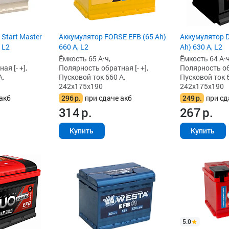
 Start Master
Аккумулятор FORSE EFB (65 Ah)
Аккумулятор D
 L2
660 А, L2
Ah) 630 А, L2
Ёмкость 65 А·ч,
Ёмкость 64 А·ч
я [- +],
Полярность обратная [- +],
Полярность обр
А,
Пусковой ток 660 А,
Пусковой ток 6
242x175x190
242x175x190
акб
296
р.
при сдаче акб
249
р.
при сд
314
р.
267
р.
Купить
Купить
5.0