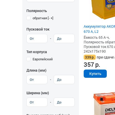
Полярность
обратная [- +]
Аккумулятор AKOM
Пусковой ток
670 А, L2
Ёмкость 65 А·ч,
-
Полярность обратна
Пусковой ток 670 
242x175x190
Тип корпуса
339
р.
при сдаче 
Европейский
357
р.
Длина (мм)
Купить
-
Ширина (мм)
-