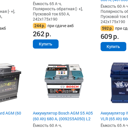
Ёмкость 65 А·ч,
Ёмкость 60 А·ч
Полярность обратная [- +],
я [- +],
Полярность обр
Пусковой ток 650 А,
А,
Пусковой ток 6
242x175x190
242x175x190
244
р.
при сдаче акб
акб
592
р.
при сд
262
р.
609
р.
Купить
Купить
ard AGM (60
Аккумулятор Bosch AGM S5 A05
Аккумулятор W
(60 Ah) 680 А, (0092S5A050) L2
VLR (65 Ah) 66
Ёмкость 60 А·ч,
Ёмкость 65 А·ч