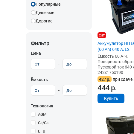
Популярные
Дешевые
Дорогие
хит
Фильтр
Аккумулятор HITE
(60 Ah) 640 А, L2
Цена
Ёмкость 60 А·ч,
Полярность обратна
-
Пусковой ток 640 
242x175x190
427
р.
при сдаче 
Ёмкость
444
р.
-
Купить
Технология
AGM
Ca/Ca
EFB