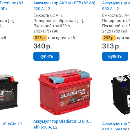
 Premium (63
Аккумулятор AKOM +EFB (62 Ah)
Аккумулятор A
30P)
620 А, L2
560 А, L2
Ёмкость 62 А·ч,
Ёмкость 55 А·ч
я [- +],
Полярность обратная [- +],
Полярность обр
А,
Пусковой ток 620 А,
Пусковой ток 5
242x175x190
242x175x190
акб
323
р.
при сдаче акб
298
р.
при сд
340
р.
313
р.
Купить
Купить
Аккумулятор Gladiator EFB (65
PLUS AGM-L2
Аккумулятор T
Ah) 650 А, L2
660 А, (46100