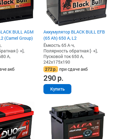
BLACK BULL AGM
Аккумулятор BLACK BULL EFB
 L2 (Camel Group)
(65 Ah) 650 А, L2
,
Ёмкость 65 А·ч,
атная [- +],
Полярность обратная [- +],
80 А,
Пусковой ток 650 А,
242x175x190
аче акб
272
р.
при сдаче акб
290
р.
Купить