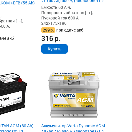
VL (60 Ah) 600 А, (560500060) L2
KOM +EFB (55 Ah)
Ёмкость 60 А·ч,
Полярность обратная [- +],
,
Пусковой ток 600 А,
атная [- +],
242x175x190
60 А,
299
р.
при сдаче акб
316
р.
аче акб
Купить
ITAN AGM (60 Ah)
Аккумулятор Varta Dynamic AGM
82702080) L2
A8 (60 Ah) 680 А, (560901068) L2