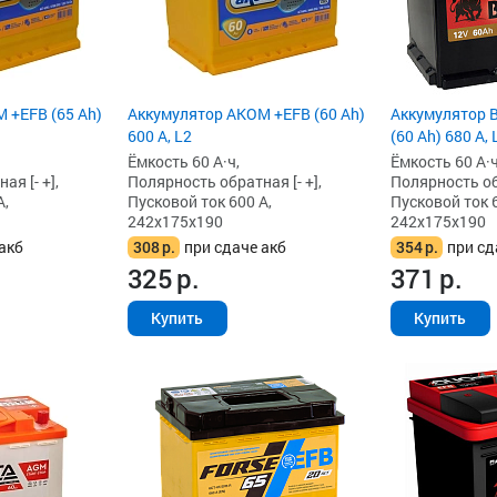
 +EFB (65 Ah)
Аккумулятор AKOM +EFB (60 Ah)
Аккумулятор 
600 А, L2
(60 Ah) 680 А,
Ёмкость 60 А·ч,
Ёмкость 60 А·ч
я [- +],
Полярность обратная [- +],
Полярность обр
А,
Пусковой ток 600 А,
Пусковой ток 6
242x175x190
242x175x190
акб
308
р.
при сдаче акб
354
р.
при сд
325
р.
371
р.
Купить
Купить