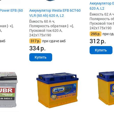
Аккумулятор E
620 А, L2
Power EFB (60
Аккумулятор Westa EFB 6СТ-60
Ёмкость 62 А·ч
VLR (60 Ah) 620 А, L2
Полярность обр
Ёмкость 60 А·ч,
Пусковой ток 6
я [- +],
Полярность обратная [- +],
242x175x190
А,
Пусковой ток 620 А,
295
р.
при сд
242x175x190
312
р.
акб
317
р.
при сдаче акб
334
р.
Купить
Купить