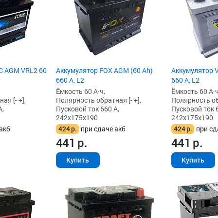
C AGM VRL2 60
Аккумулятор FOX AGM (60 Ah)
Аккумулятор V
660 А, L2
660 А, L2
Ёмкость 60 А·ч,
Ёмкость 60 А·ч
я [- +],
Полярность обратная [- +],
Полярность обр
А,
Пусковой ток 660 А,
Пусковой ток 6
242x175x190
242x175x190
акб
424
р.
при сдаче акб
424
р.
при сд
441
р.
441
р.
Купить
Купить