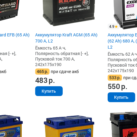
4.9
rd EFB (65 Ah)
Аккумулятор Kraft AGM (65 Ah)
Аккумулятор 
700 А, L2
(62 Ah) 680 А,
L2
Ёмкость 65 А·ч,
я [- +],
Полярность обратная [- +],
Ёмкость 62 А·ч
А,
Пусковой ток 700 А,
Полярность обр
242x175x190
Пусковой ток 6
242x175x190
акб
465
р.
при сдаче акб
533
р.
при сд
483
р.
550
р.
Купить
Купить