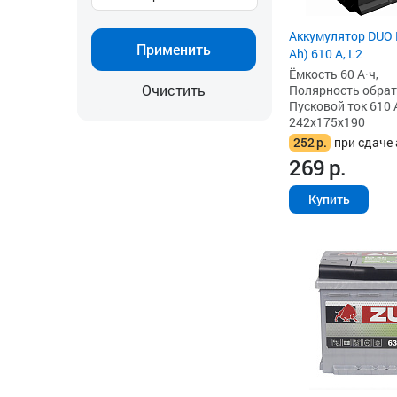
Аккумулятор DUO 
Применить
Ah) 610 А, L2
Ёмкость 60 А·ч,
Очистить
Полярность обратна
Пусковой ток 610 
242x175x190
252
р.
при сдаче 
269
р.
Купить