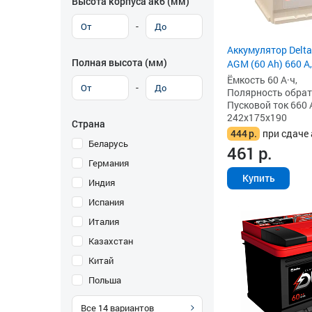
Высота корпуса акб (мм)
-
Аккумулятор Delta
Полная высота (мм)
AGM (60 Ah) 660 А,
Ёмкость 60 А·ч,
-
Полярность обратна
Пусковой ток 660 
242x175x190
Страна
444
р.
при сдаче 
Беларусь
461
р.
Германия
Купить
Индия
Испания
Италия
Казахстан
Китай
Польша
Все
14
вариантов