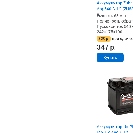
Аккумулятор Zubr
Ah) 640 А, L2 (ZU6
Ёмкость 63 А·ч,
Полярность обратна
Пусковой ток 640 
242x175x190
329
р.
при сдаче 
347
р.
Купить
Аккумулятор Uni
(60 Ah) 660 А, L2