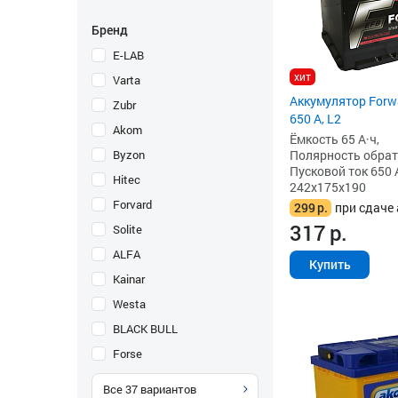
Бренд
E-LAB
хит
Varta
Аккумулятор Forwa
Zubr
650 А, L2
Akom
Ёмкость 65 А·ч,
Byzon
Полярность обратна
Пусковой ток 650 
Hitec
242x175x190
Forvard
299
р.
при сдаче 
317
р.
Solite
ALFA
Купить
Kainar
Westa
BLACK BULL
Forse
Все
37
вариантов