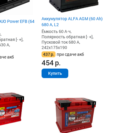
Аккумулятор ALFA AGM (60 Ah)
UO Power EFB (64
680 А, L2
Ёмкость 60 А·ч,
,
Полярность обратная [- +],
атная [- +],
Пусковой ток 680 А,
30 А,
242x175x190
437
р.
при сдаче акб
аче акб
454
р.
Купить