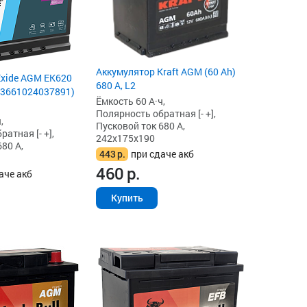
Аккумулятор Kraft AGM (60 Ah)
Exide AGM EK620
680 А, L2
 (3661024037891)
Ёмкость 60 А·ч,
Полярность обратная [- +],
,
Пусковой ток 680 А,
атная [- +],
242x175x190
80 А,
443
р.
при сдаче акб
460
р.
аче акб
Купить