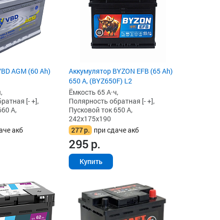
BD AGM (60 Ah)
Аккумулятор BYZON EFB (65 Ah)
650 А, (BYZ650F) L2
,
Ёмкость 65 А·ч,
атная [- +],
Полярность обратная [- +],
60 А,
Пусковой ток 650 А,
242x175x190
аче акб
277
р.
при сдаче акб
295
р.
Купить