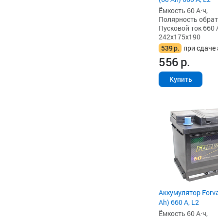
Ёмкость 60 А·ч,
Полярность обратна
Пусковой ток 660 
242x175x190
539
р.
при сдаче 
556
р.
Купить
Аккумулятор Forv
Ah) 660 А, L2
Ёмкость 60 А·ч,