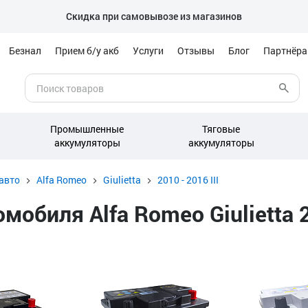
Скидка при самовывозе из магазинов
Безнал
Прием б/у акб
Услуги
Отзывы
Блог
Партнёр
Промышленные
Тяговые
аккумуляторы
аккумуляторы
авто
Alfa Romeo
Giulietta
2010 - 2016 III
биля Alfa Romeo Giulietta 201