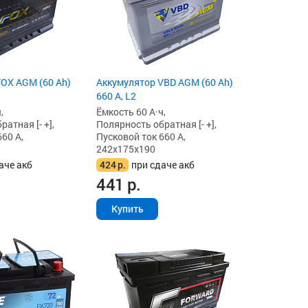
OX AGM (60 Ah)
Аккумулятор VBD AGM (60 Ah)
660 А, L2
,
Ёмкость 60 А·ч,
атная [- +],
Полярность обратная [- +],
60 А,
Пусковой ток 660 А,
242x175x190
аче акб
424
р.
при сдаче акб
441
р.
Купить