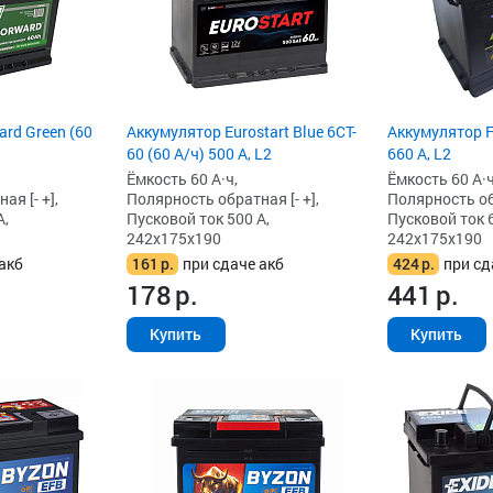
rd Green (60
Аккумулятор Eurostart Blue 6CT-
Аккумулятор F
60 (60 А/ч) 500 А, L2
660 А, L2
Ёмкость 60 А·ч,
Ёмкость 60 А·ч
я [- +],
Полярность обратная [- +],
Полярность обр
А,
Пусковой ток 500 А,
Пусковой ток 6
242x175x190
242x175x190
акб
161
р.
при сдаче акб
424
р.
при сд
178
р.
441
р.
Купить
Купить