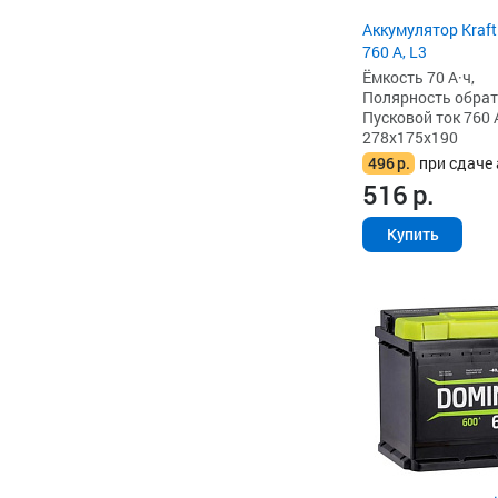
Аккумулятор Kraft
760 А, L3
Ёмкость 70 А·ч,
Полярность обратна
Пусковой ток 760 
278x175x190
496
р.
при сдаче 
516
р.
Купить