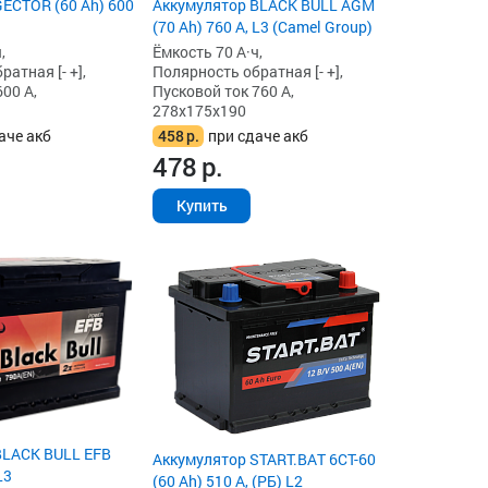
Аккумулятор BLACK BULL AGM
ECTOR (60 Ah) 600
(70 Ah) 760 А, L3 (Camel Group)
Ёмкость 70 А·ч,
,
Полярность обратная [- +],
атная [- +],
Пусковой ток 760 А,
00 А,
278x175x190
458
р.
при сдаче акб
аче акб
478
р.
Купить
BLACK BULL EFB
Аккумулятор START.BAT 6СТ-60
L3
(60 Ah) 510 А, (РБ) L2