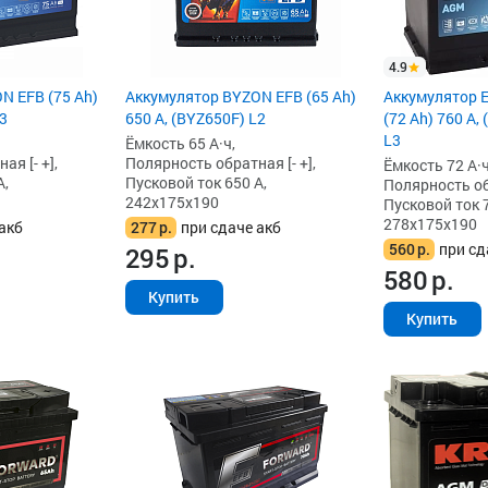
4.9
N EFB (75 Ah)
Аккумулятор BYZON EFB (65 Ah)
Аккумулятор 
L3
650 А, (BYZ650F) L2
(72 Ah) 760 А,
L3
Ёмкость 65 А·ч,
я [- +],
Полярность обратная [- +],
Ёмкость 72 А·ч
А,
Пусковой ток 650 А,
Полярность обр
242x175x190
Пусковой ток 7
278x175x190
акб
277
р.
при сдаче акб
560
р.
при сд
295
р.
580
р.
Купить
Купить