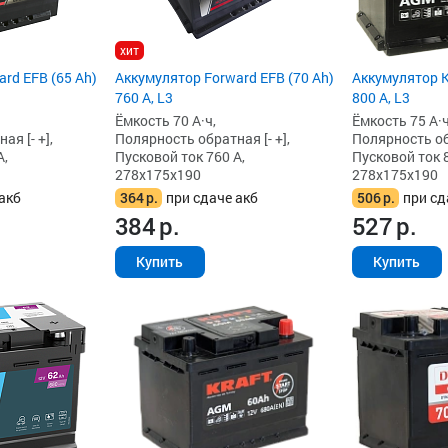
хит
Аккумулятор K
rd EFB (65 Ah)
Аккумулятор Forward EFB (70 Ah)
800 А, L3
760 А, L3
Ёмкость 75 А·ч
Ёмкость 70 А·ч,
Полярность обр
я [- +],
Полярность обратная [- +],
Пусковой ток 8
А,
Пусковой ток 760 А,
278x175x190
278x175x190
506
р.
при сд
акб
364
р.
при сдаче акб
527
р.
384
р.
Купить
Купить