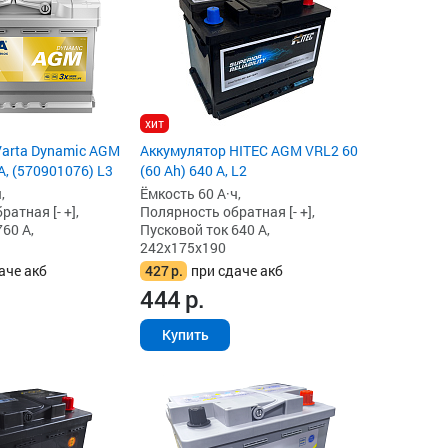
хит
Varta Dynamic AGM
Аккумулятор HITEC AGM VRL2 60
A, (570901076) L3
(60 Ah) 640 А, L2
,
Ёмкость 60 А·ч,
атная [- +],
Полярность обратная [- +],
60 А,
Пусковой ток 640 А,
242x175x190
аче акб
427
р.
при сдаче акб
444
р.
Купить