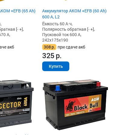
KOM +EFB (65 Ah)
Аккумулятор AKOM +EFB (60 Ah)
600 А, L2
,
Ёмкость 60 А·ч,
атная [- +],
Полярность обратная [- +],
70 А,
Пусковой ток 600 А,
242x175x190
аче акб
308
р.
при сдаче акб
325
р.
Купить