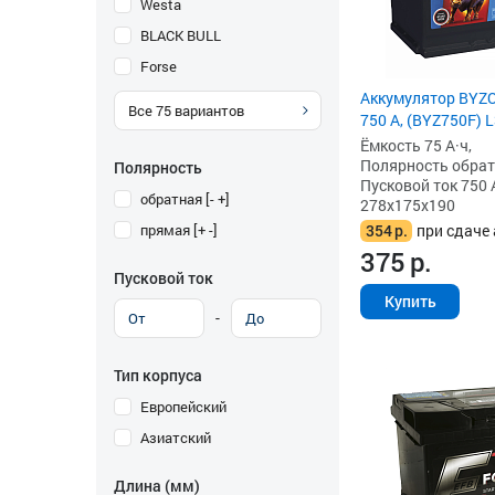
Westa
BLACK BULL
Forse
Аккумулятор BYZO
Все
75
вариантов
750 А, (BYZ750F) 
Ёмкость 75 А·ч,
Полярность обратна
Полярность
Пусковой ток 750 
обратная [- +]
278x175x190
прямая [+ -]
354
р.
при сдаче 
375
р.
Пусковой ток
Купить
-
Тип корпуса
Европейский
Азиатский
Длина (мм)