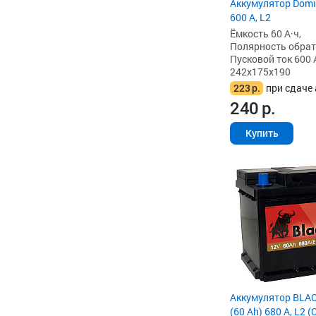
Аккумулятор Domin
600 А, L2
Ёмкость 60 А·ч,
Полярность обратна
Пусковой ток 600 
242x175x190
223
р.
при сдаче 
240
р.
Купить
Аккумулятор BLA
(60 Ah) 680 А, L2 