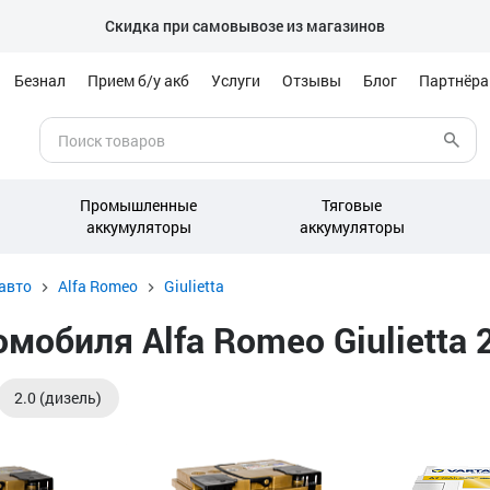
Скидка при самовывозе из магазинов
Безнал
Прием б/у акб
Услуги
Отзывы
Блог
Партнёр
Промышленные
Тяговые
аккумуляторы
аккумуляторы
авто
Alfa Romeo
Giulietta
биля Alfa Romeo Giulietta 20
2.0 (дизель)