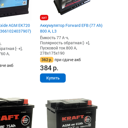
хит
Exide AGM EK720
Аккумулятор Forward EFB (77 Ah)
 (3661024037907)
800 А, L3
Ёмкость 77 А·ч,
Полярность обратная [- +],
,
Пусковой ток 800 А,
атная [- +],
278x175x190
60 А,
362
р.
при сдаче акб
аче акб
384
р.
Купить