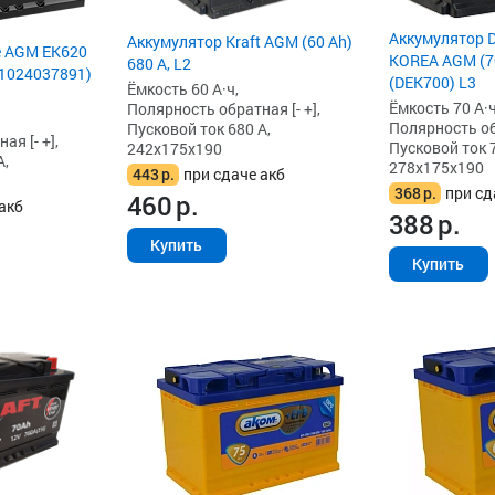
Аккумулятор 
Аккумулятор Kraft AGM (60 Ah)
e AGM EK620
KOREA AGM (70
680 А, L2
661024037891)
(DEK700) L3
Ёмкость 60 А·ч,
Ёмкость 70 А·ч
Полярность обратная [- +],
Полярность обр
Пусковой ток 680 А,
я [- +],
Пусковой ток 7
242x175x190
А,
278x175x190
443
р.
при сдаче акб
368
р.
при сд
460
р.
акб
388
р.
Купить
Купить