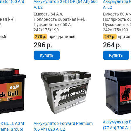
Аккумулятор GECTOR (64 Ah) 660
ator (60 Ah)
Аккумулятор G
А, L2
А, L2
Ёмкость 64 А·ч,
Ёмкость 60 А·ч
Полярность обратная [- +],
я [- +],
Полярность обр
Пусковой ток 660 А,
А,
Пусковой ток 6
242x175x190
242x175x190
278
р.
при сдаче акб
акб
247
р.
при сд
296
р.
264
р.
Купить
Купить
Аккумулятор 
CK BULL AGM
Аккумулятор Forward Premium
(77 Ah) 790 А, 
(Camel Group)
(66 Ah) 620 А, L2