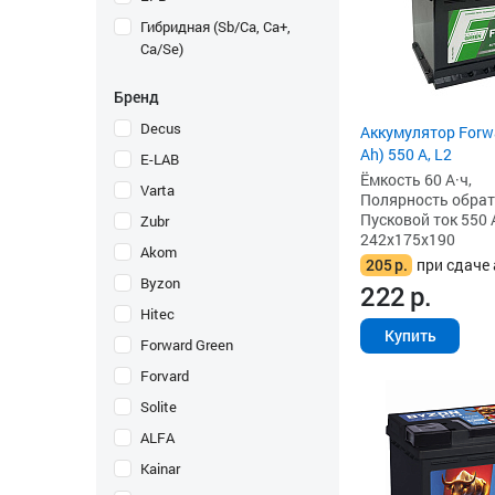
Гибридная (Sb/Ca, Ca+,
Ca/Se)
Бренд
Decus
Аккумулятор Forwa
Ah) 550 А, L2
E-LAB
Ёмкость 60 А·ч,
Varta
Полярность обратна
Пусковой ток 550 
Zubr
242x175x190
Akom
205
р.
при сдаче 
Byzon
222
р.
Hitec
Купить
Forward Green
Forvard
Solite
ALFA
Kainar