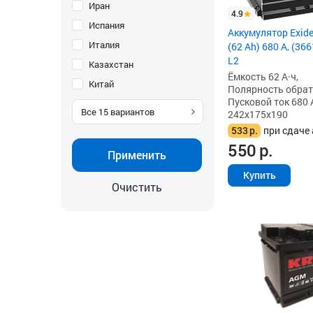
Иран
4.9
Испания
Аккумулятор Exid
Италия
(62 Ah) 680 А, (3
L2
Казахстан
Ёмкость 62 А·ч,
Китай
Полярность обратна
Пусковой ток 680 
Все
15
вариантов
242x175x190
533
р.
при сдаче 
550
р.
Применить
Купить
Очистить