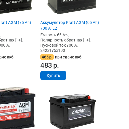
raft AGM (75 Ah)
Аккумулятор Kraft AGM (65 Ah)
700 А, L2
,
Ёмкость 65 А·ч,
атная [- +],
Полярность обратная [- +],
00 А,
Пусковой ток 700 А,
242x175x190
аче акб
465
р.
при сдаче акб
483
р.
Купить