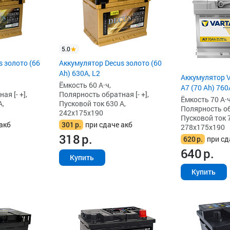
5.0
 золото (66
Аккумулятор Decus золото (60
Ah) 630A, L2
Аккумулятор 
Ёмкость 60 А·ч,
A7 (70 Ah) 760
я [- +],
Полярность обратная [- +],
Ёмкость 70 А·ч
А,
Пусковой ток 630 А,
Полярность обр
242x175x190
Пусковой ток 7
акб
301
р.
при сдаче акб
278x175x190
318
р.
620
р.
при сд
640
р.
Купить
Купить