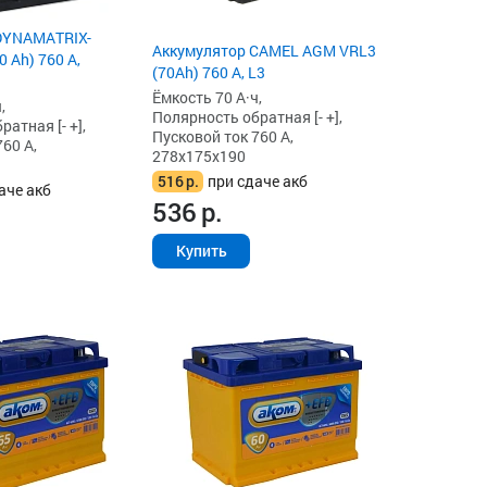
DYNAMATRIX-
Аккумулятор CAMEL AGM VRL3
 Ah) 760 А,
(70Ah) 760 А, L3
Ёмкость 70 А·ч,
,
Полярность обратная [- +],
атная [- +],
Пусковой ток 760 А,
60 А,
278x175x190
516
р.
при сдаче акб
аче акб
536
р.
Купить