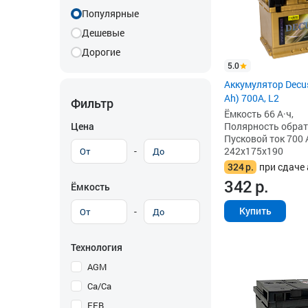
Популярные
Дешевые
Дорогие
5.0
Аккумулятор Decus
Ah) 700A, L2
Фильтр
Ёмкость 66 А·ч,
Цена
Полярность обратна
Пусковой ток 700 
-
242x175x190
324
р.
при сдаче 
342
р.
Ёмкость
Купить
-
Технология
AGM
Ca/Ca
EFB