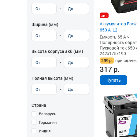
-
хит
Аккумулятор Forwa
Ширина (мм)
650 А, L2
-
Ёмкость 65 А·ч,
Полярность обратна
Пусковой ток 650 
Высота корпуса акб (мм)
242x175x190
299
р.
при сдаче 
-
317
р.
Полная высота (мм)
Купить
-
Страна
Беларусь
Германия
Индия