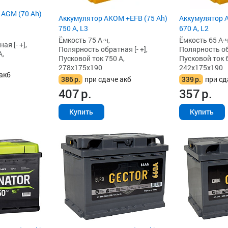
 AGM (70 Ah)
Аккумулятор AKOM +EFB (75 Ah)
Аккумулятор A
750 А, L3
670 А, L2
Ёмкость 75 А·ч,
Ёмкость 65 А·ч
я [- +],
Полярность обратная [- +],
Полярность обр
А,
Пусковой ток 750 А,
Пусковой ток 6
278x175x190
242x175x190
акб
386
р.
при сдаче акб
339
р.
при сд
407
р.
357
р.
Купить
Купить