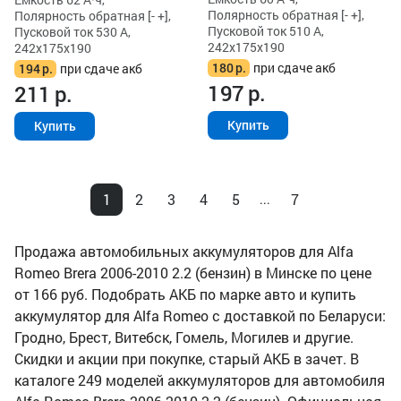
Полярность обратная [- +],
Полярность обратная [- +],
Пусковой ток 510 А,
Пусковой ток 530 А,
242x175x190
242x175x190
180
р.
при сдаче акб
194
р.
при сдаче акб
197
р.
211
р.
Купить
Купить
1
2
3
4
5
7
...
Продажа автомобильных аккумуляторов для Alfa
Romeo Brera 2006-2010 2.2 (бензин) в Минске по цене
от 166 руб. Подобрать АКБ по марке авто и купить
аккумулятор для Alfa Romeo с доставкой по Беларуси:
Гродно, Брест, Витебск, Гомель, Могилев и другие.
Скидки и акции при покупке, старый АКБ в зачет. В
каталоге 249 моделей аккумуляторов для автомобиля