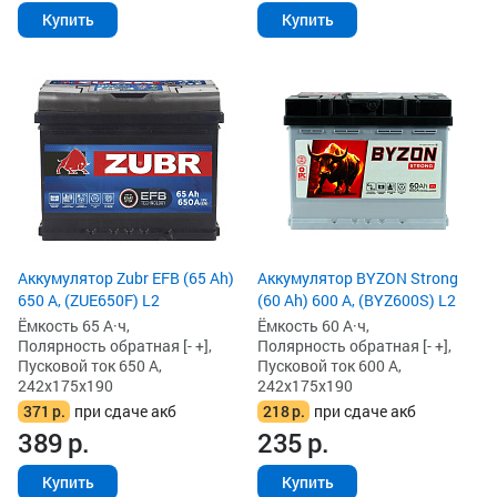
Купить
Купить
Аккумулятор Zubr EFB (65 Ah)
Аккумулятор BYZON Strong
650 А, (ZUE650F) L2
(60 Ah) 600 А, (BYZ600S) L2
Ёмкость 65 А·ч,
Ёмкость 60 А·ч,
Полярность обратная [- +],
Полярность обратная [- +],
Пусковой ток 650 А,
Пусковой ток 600 А,
242x175x190
242x175x190
371
р.
при сдаче акб
218
р.
при сдаче акб
389
р.
235
р.
Купить
Купить