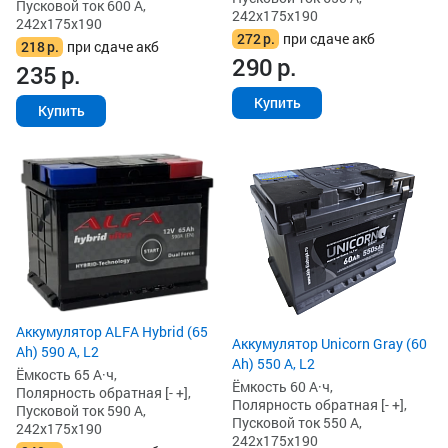
Пусковой ток 600 А,
242x175x190
242x175x190
272
р.
при сдаче акб
218
р.
при сдаче акб
290
р.
235
р.
Купить
Купить
Аккумулятор ALFA Hybrid (65
Аккумулятор Unicorn Gray (60
Ah) 590 А, L2
Ah) 550 А, L2
Ёмкость 65 А·ч,
Ёмкость 60 А·ч,
Полярность обратная [- +],
Полярность обратная [- +],
Пусковой ток 590 А,
Пусковой ток 550 А,
242x175x190
242x175x190