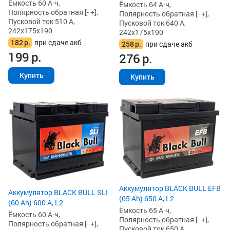
Ёмкость 60 А·ч,
Ёмкость 64 А·ч,
Полярность обратная [- +],
Полярность обратная [- +],
Пусковой ток 510 А,
Пусковой ток 640 А,
242x175x190
242x175x190
182
р.
при сдаче акб
258
р.
при сдаче акб
199
р.
276
р.
Купить
Купить
Аккумулятор BLACK BULL EFB
Аккумулятор BLACK BULL SLI
(65 Ah) 650 А, L2
(60 Ah) 600 А, L2
Ёмкость 65 А·ч,
Ёмкость 60 А·ч,
Полярность обратная [- +],
Полярность обратная [- +],
Пусковой ток 650 А,