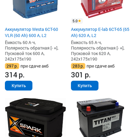
5.0
Аккумулятор Westa 6СТ-60
Аккумулятор E-lab 6СТ-65 (65
VLR (60 Ah) 600 А, L2
Ah) 620 А, L2
Ёмкость 60 А·ч,
Ёмкость 65 А·ч,
Полярность обратная [- +],
Полярность обратная [- +],
Пусковой ток 600 А,
Пусковой ток 620 А,
242x175x190
242x175x190
297
р.
при сдаче акб
283
р.
при сдаче акб
314
р.
301
р.
Купить
Купить