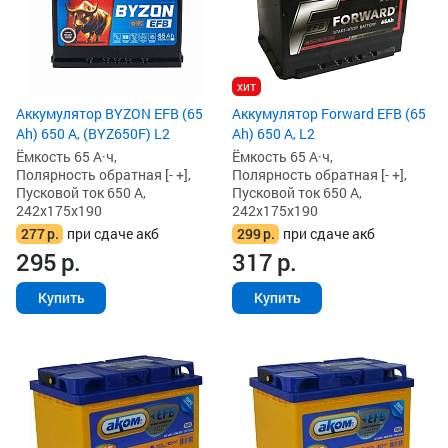
хит
Аккумулятор BYZON EFB (65
Аккумулятор Forward EFB (65
Ah) 650 А, (BYZ650F) L2
Ah) 650 А, L2
Ёмкость 65 А·ч,
Ёмкость 65 А·ч,
Полярность обратная [- +],
Полярность обратная [- +],
Пусковой ток 650 А,
Пусковой ток 650 А,
242x175x190
242x175x190
277
р.
при сдаче акб
299
р.
при сдаче акб
295
р.
317
р.
Купить
Купить