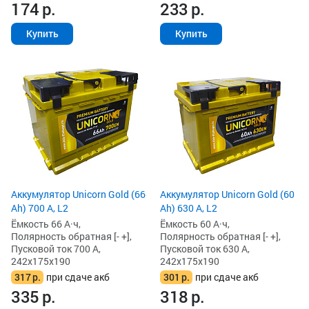
174
р.
233
р.
Купить
Купить
Аккумулятор Unicorn Gold (66
Аккумулятор Unicorn Gold (60
Ah) 700 А, L2
Ah) 630 А, L2
Ёмкость 66 А·ч,
Ёмкость 60 А·ч,
Полярность обратная [- +],
Полярность обратная [- +],
Пусковой ток 700 А,
Пусковой ток 630 А,
242x175x190
242x175x190
317
р.
при сдаче акб
301
р.
при сдаче акб
335
р.
318
р.