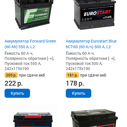
Аккумулятор Forward Green
Аккумулятор Eurostart Blue
(60 Ah) 550 А, L2
6CT-60 (60 А/ч) 500 А, L2
Ёмкость 60 А·ч,
Ёмкость 60 А·ч,
Полярность обратная [- +],
Полярность обратная [- +],
Пусковой ток 550 А,
Пусковой ток 500 А,
242x175x190
242x175x190
205
р.
при сдаче акб
161
р.
при сдаче акб
222
р.
178
р.
Купить
Купить