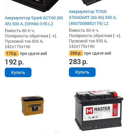
Аккумулятор TITAN
STANDART (60 Ah) 550 А,
Аккумулятор Spark 6СТ-60 (60
(4607008882179) L2
Ah) 500 А, (SPA60-3-R) L2
Ёмкость 60 А·ч,
Ёмкость 60 А·ч,
Полярность обратная [- +],
Полярность обратная [- +],
Пусковой ток 550 А,
Пусковой ток 500 А,
242x175x190
242x175x190
266
р.
при сдаче акб
175
р.
при сдаче акб
283
р.
192
р.
Купить
Купить