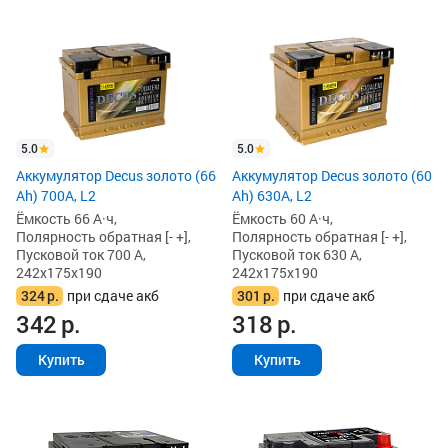
5.0
5.0
Аккумулятор Decus золото (66
Аккумулятор Decus золото (60
Ah) 700A, L2
Ah) 630A, L2
Ёмкость 66 А·ч,
Ёмкость 60 А·ч,
Полярность обратная [- +],
Полярность обратная [- +],
Пусковой ток 700 А,
Пусковой ток 630 А,
242x175x190
242x175x190
324
р.
при сдаче акб
301
р.
при сдаче акб
342
р.
318
р.
Купить
Купить