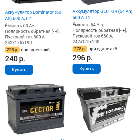
Аккумулятор GECTOR (64 Ah)
Аккумулятор Dominator (60
660 А, L2
Ah) 600 А, L2
Ёмкость 64 А·ч,
Ёмкость 60 А·ч,
Полярность обратная [- +],
Полярность обратная [- +],
Пусковой ток 660 А,
Пусковой ток 600 А,
242x175x190
242x175x190
278
р.
при сдаче акб
223
р.
при сдаче акб
296
р.
240
р.
Купить
Купить