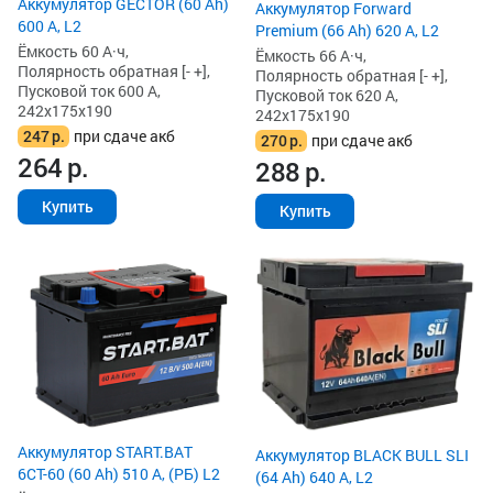
Аккумулятор GECTOR (60 Ah)
Аккумулятор Forward
600 А, L2
Premium (66 Ah) 620 А, L2
Ёмкость 60 А·ч,
Ёмкость 66 А·ч,
Полярность обратная [- +],
Полярность обратная [- +],
Пусковой ток 600 А,
Пусковой ток 620 А,
242x175x190
242x175x190
247
р.
при сдаче акб
270
р.
при сдаче акб
264
р.
288
р.
Купить
Купить
Аккумулятор START.BAT
Аккумулятор BLACK BULL SLI
6СТ-60 (60 Ah) 510 А, (РБ) L2
(64 Ah) 640 А, L2