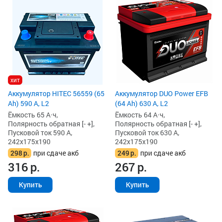
хит
Аккумулятор HITEC 56559 (65
Аккумулятор DUO Power EFB
Ah) 590 А, L2
(64 Ah) 630 А, L2
Ёмкость 65 А·ч,
Ёмкость 64 А·ч,
Полярность обратная [- +],
Полярность обратная [- +],
Пусковой ток 590 А,
Пусковой ток 630 А,
242x175x190
242x175x190
298
р.
при сдаче акб
249
р.
при сдаче акб
316
р.
267
р.
Купить
Купить