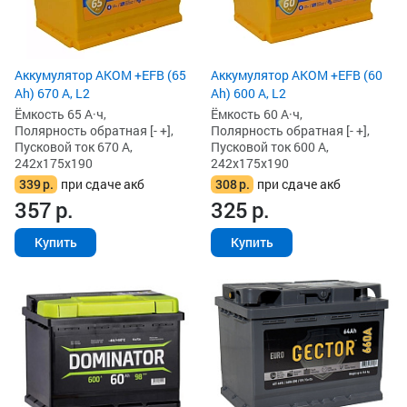
Аккумулятор AKOM +EFB (65
Аккумулятор AKOM +EFB (60
Ah) 670 А, L2
Ah) 600 А, L2
Ёмкость 65 А·ч,
Ёмкость 60 А·ч,
Полярность обратная [- +],
Полярность обратная [- +],
Пусковой ток 670 А,
Пусковой ток 600 А,
242x175x190
242x175x190
339
р.
при сдаче акб
308
р.
при сдаче акб
357
р.
325
р.
Купить
Купить