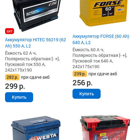
хит
Аккумулятор FORSE (60 Ah)
Аккумулятор HITEC 56219 (62
640 А, L2
Ah) 550 А, L2
Ёмкость 60 А·ч,
Ёмкость 62 А·ч,
Полярность обратная [- +],
Полярность обратная [- +],
Пусковой ток 640 А,
Пусковой ток 550 А,
242x175x190
242x175x190
239
р.
при сдаче акб
282
р.
при сдаче акб
256
р.
299
р.
Купить
Купить