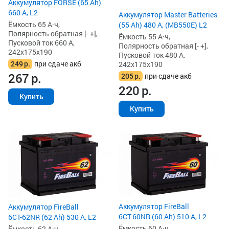
Аккумулятор FORSE (65 Ah)
660 А, L2
Аккумулятор Master Batteries
Ёмкость 65 А·ч,
(55 Ah) 480 А, (MB550E) L2
Полярность обратная [- +],
Ёмкость 55 А·ч,
Пусковой ток 660 А,
Полярность обратная [- +],
242x175x190
Пусковой ток 480 А,
249
р.
при сдаче акб
242x175x190
267
р.
205
р.
при сдаче акб
220
р.
Купить
Купить
Аккумулятор FireBall
Аккумулятор FireBall
6СТ-60NR (60 Ah) 510 А, L2
6СТ-62NR (62 Ah) 530 А, L2
Ёмкость 60 А·ч,
Ёмкость 62 А·ч,