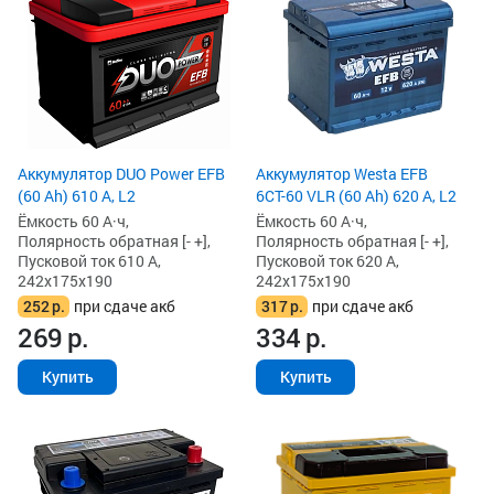
Аккумулятор DUO Power EFB
Аккумулятор Westa EFB
(60 Ah) 610 А, L2
6СТ-60 VLR (60 Ah) 620 А, L2
Ёмкость 60 А·ч,
Ёмкость 60 А·ч,
Полярность обратная [- +],
Полярность обратная [- +],
Пусковой ток 610 А,
Пусковой ток 620 А,
242x175x190
242x175x190
252
р.
при сдаче акб
317
р.
при сдаче акб
269
р.
334
р.
Купить
Купить