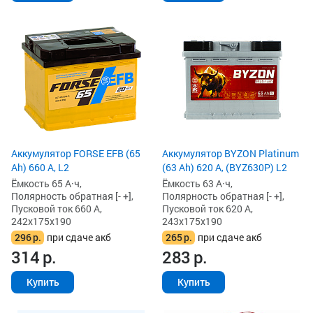
Аккумулятор FORSE EFB (65
Аккумулятор BYZON Platinum
Ah) 660 А, L2
(63 Ah) 620 А, (BYZ630P) L2
Ёмкость 65 А·ч,
Ёмкость 63 А·ч,
Полярность обратная [- +],
Полярность обратная [- +],
Пусковой ток 660 А,
Пусковой ток 620 А,
242x175x190
243x175x190
296
р.
при сдаче акб
265
р.
при сдаче акб
314
р.
283
р.
Купить
Купить