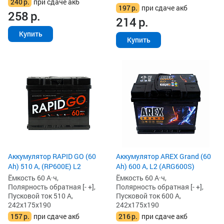
240
р.
при сдаче акб
197
р.
при сдаче акб
258
р.
214
р.
Купить
Купить
Аккумулятор RAPID GO (60
Аккумулятор AREX Grand (60
Ah) 510 А, (RP600E) L2
Ah) 600 А, L2 (ARG600S)
Ёмкость 60 А·ч,
Ёмкость 60 А·ч,
Полярность обратная [- +],
Полярность обратная [- +],
Пусковой ток 510 А,
Пусковой ток 600 А,
242x175x190
242x175x190
157
р.
при сдаче акб
216
р.
при сдаче акб