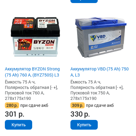
Аккумулятор BYZON Strong
Аккумулятор VBD (75 Ah) 750
(75 Ah) 760 А, (BYZ750S) L3
А, L3
Ёмкость 75 А·ч,
Ёмкость 75 А·ч,
Полярность обратная [- +],
Полярность обратная [- +],
Пусковой ток 760 А,
Пусковой ток 750 А,
278x175x190
278x175x190
280
р.
при сдаче акб
309
р.
при сдаче акб
301
р.
330
р.
Купить
Купить