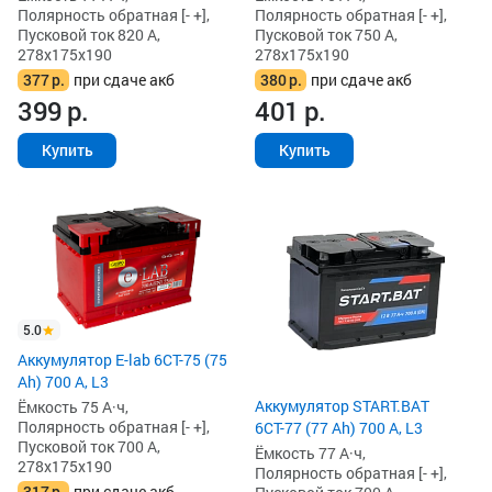
Полярность обратная [- +],
Полярность обратная [- +],
Пусковой ток 820 А,
Пусковой ток 750 А,
278x175x190
278x175x190
377
р.
при сдаче акб
380
р.
при сдаче акб
399
р.
401
р.
Купить
Купить
5.0
Аккумулятор E-lab 6СТ-75 (75
Ah) 700 А, L3
Аккумулятор START.BAT
Ёмкость 75 А·ч,
Полярность обратная [- +],
6СТ-77 (77 Ah) 700 А, L3
Пусковой ток 700 А,
Ёмкость 77 А·ч,
278x175x190
Полярность обратная [- +],
317
р.
при сдаче акб