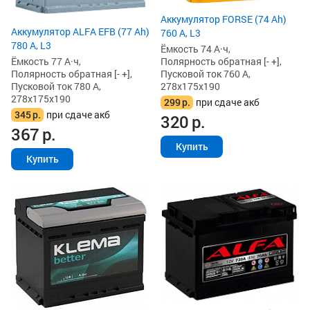
Аккумулятор FORSE (74 Ah)
Аккумулятор ALFA EFB (77 Ah)
760 А, L3
780 А, L3
Ёмкость 74 А·ч,
Ёмкость 77 А·ч,
Полярность обратная [- +],
Полярность обратная [- +],
Пусковой ток 760 А,
Пусковой ток 780 А,
278x175x190
278x175x190
299
р.
при сдаче акб
345
р.
при сдаче акб
320
р.
367
р.
Купить
Купить