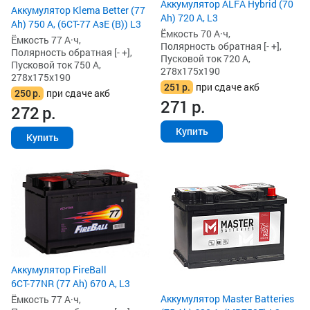
Аккумулятор ALFA Hybrid (70
Аккумулятор Klema Better (77
Ah) 720 А, L3
Ah) 750 А, (6СТ-77 АзЕ (B)) L3
Ёмкость 70 А·ч,
Ёмкость 77 А·ч,
Полярность обратная [- +],
Полярность обратная [- +],
Пусковой ток 720 А,
Пусковой ток 750 А,
278x175x190
278x175x190
251
р.
при сдаче акб
250
р.
при сдаче акб
271
р.
272
р.
Купить
Купить
Аккумулятор FireBall
6СТ-77NR (77 Ah) 670 А, L3
Аккумулятор Master Batteries
Ёмкость 77 А·ч,