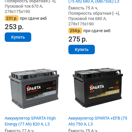
Полярность обратная [- +],
(75 Ah) 680 А, (MB750E) L3
Пусковой ток 670 А,
Ёмкость 75 А·ч,
278x175x190
Полярность обратная [- +],
231
р.
при сдаче акб
Пусковой ток 680 А,
278x175x190
253
р.
254
р.
при сдаче акб
275
р.
Купить
Купить
Аккумулятор SPARTA High
Аккумулятор SPARTA +EFB (75
Energy (77 Ah) 820 А, L3
Ah) 750 А, L3
Ёмкость 77 А·ч,
Ёмкость 75 А·ч,