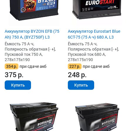
Аккумулятор BYZON EFB (75
Аккумулятор Eurostart Blue
Ah) 750 А, (BYZ750F) L3
6CT-75 (75 А·ч) 680 А, L3
Ёмкость 75 А·ч,
Ёмкость 75 А·ч,
Полярность обратная [- +],
Полярность обратная [- +],
Пусковой ток 750 А,
Пусковой ток 680 А,
278x175x190
278x175x190
354
р.
при сдаче акб
227
р.
при сдаче акб
375
р.
248
р.
Купить
Купить