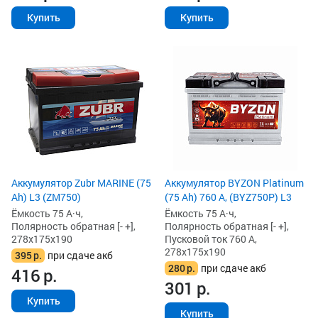
Купить
Купить
Аккумулятор Zubr MARINE (75
Аккумулятор BYZON Platinum
Ah) L3 (ZM750)
(75 Ah) 760 А, (BYZ750P) L3
Ёмкость 75 А·ч,
Ёмкость 75 А·ч,
Полярность обратная [- +],
Полярность обратная [- +],
278x175x190
Пусковой ток 760 А,
278x175x190
395
р.
при сдаче акб
280
р.
при сдаче акб
416
р.
301
р.
Купить
Купить