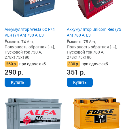
Аккумулятор Westa 6СТ-74
Аккумулятор Unicorn Red (75
VLR (74 Ah) 730 А, L3
Ah) 780 А, L3
Ёмкость 74 А·ч,
Ёмкость 75 А·ч,
Полярность обратная [- +],
Полярность обратная [- +],
Пусковой ток 730 А,
Пусковой ток 780 А,
278x175x190
278x175x190
269
р.
при сдаче акб
330
р.
при сдаче акб
290
р.
351
р.
Купить
Купить