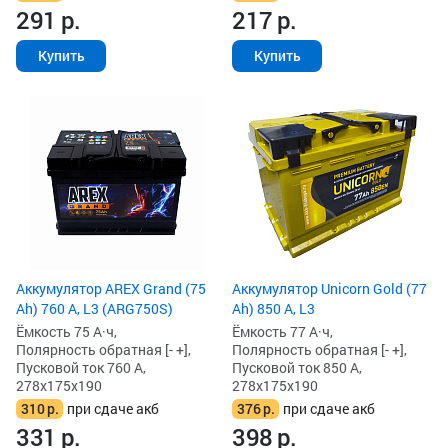
291
р.
217
р.
Купить
Купить
Аккумулятор AREX Grand (75
Аккумулятор Unicorn Gold (77
Ah) 760 А, L3 (ARG750S)
Ah) 850 А, L3
Ёмкость 75 А·ч,
Ёмкость 77 А·ч,
Полярность обратная [- +],
Полярность обратная [- +],
Пусковой ток 760 А,
Пусковой ток 850 А,
278x175x190
278x175x190
310
р.
при сдаче акб
376
р.
при сдаче акб
331
р.
398
р.