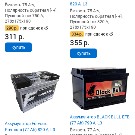
820 А, L3
Ёмкость 75 А·ч,
Полярность обратная [- +],
Ёмкость 75 А·ч,
Пусковой ток 750 А,
Полярность обратная [- +],
278x175x190
Пусковой ток 820 А,
278x175x190
290
р.
при сдаче акб
334
р.
при сдаче акб
311
р.
355
р.
Купить
Купить
Аккумулятор BLACK BULL EFB
(77 Ah) 790 А, L3
Аккумулятор Forward
Premium (77 Ah) 820 А, L3
Ёмкость 77 А·ч,