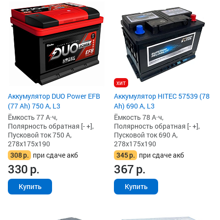
хит
Аккумулятор DUO Power EFB
Аккумулятор HITEC 57539 (78
(77 Ah) 750 А, L3
Ah) 690 А, L3
Ёмкость 77 А·ч,
Ёмкость 78 А·ч,
Полярность обратная [- +],
Полярность обратная [- +],
Пусковой ток 750 А,
Пусковой ток 690 А,
278x175x190
278x175x190
308
р.
при сдаче акб
345
р.
при сдаче акб
330
р.
367
р.
Купить
Купить