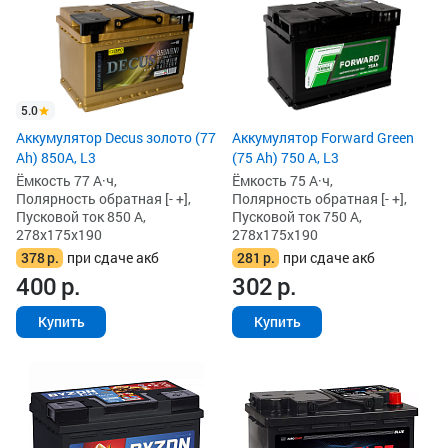
5.0
Аккумулятор Decus золото (77
Аккумулятор Forward Green
Ah) 850А, L3
(75 Ah) 750 А, L3
Ёмкость 77 А·ч,
Ёмкость 75 А·ч,
Полярность обратная [- +],
Полярность обратная [- +],
Пусковой ток 850 А,
Пусковой ток 750 А,
278x175x190
278x175x190
378
р.
при сдаче акб
281
р.
при сдаче акб
400
р.
302
р.
Купить
Купить