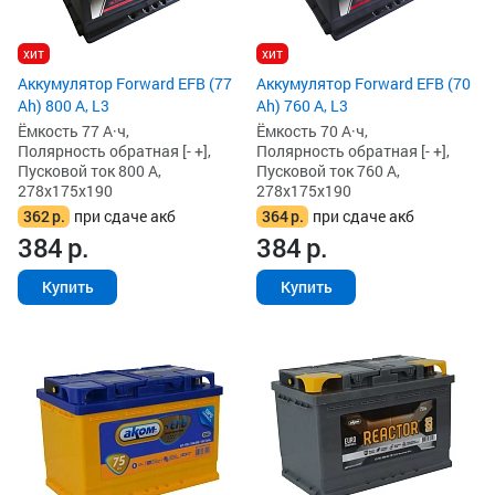
хит
хит
Аккумулятор Forward EFB (77
Аккумулятор Forward EFB (70
Ah) 800 А, L3
Ah) 760 А, L3
Ёмкость 77 А·ч,
Ёмкость 70 А·ч,
Полярность обратная [- +],
Полярность обратная [- +],
Пусковой ток 800 А,
Пусковой ток 760 А,
278x175x190
278x175x190
362
р.
при сдаче акб
364
р.
при сдаче акб
384
р.
384
р.
Купить
Купить