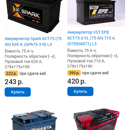
Аккумулятор VST EFB
6СТ-75.0 VL (75 Ah) 710 А,
Аккумулятор Spark 6СТ-75 (75
(575500071) L3
Ah) 620 А, (SPA75-3-R) L3
Ёмкость 75 А·ч,
Ёмкость 75 А·ч,
Полярность обратная [- +],
Полярность обратная [- +],
Пусковой ток 710 А,
Пусковой ток 620 А,
278x175x190
278x175x190
399
р.
при сдаче акб
222
р.
при сдаче акб
420
р.
243
р.
Купить
Купить