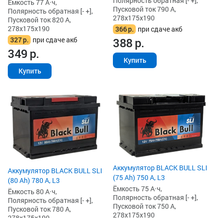
Полярность обратная [- +],
Ёмкость 77 А·ч,
Пусковой ток 790 А,
Полярность обратная [- +],
278x175x190
Пусковой ток 820 А,
278x175x190
366
р.
при сдаче акб
327
р.
при сдаче акб
388
р.
349
р.
Купить
Купить
Аккумулятор BLACK BULL SLI
Аккумулятор BLACK BULL SLI
(75 Ah) 750 А, L3
(80 Ah) 780 А, L3
Ёмкость 75 А·ч,
Ёмкость 80 А·ч,
Полярность обратная [- +],
Полярность обратная [- +],
Пусковой ток 750 А,
Пусковой ток 780 А,
278x175x190
278x175x190