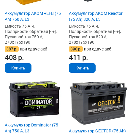
Аккумулятор AKOM +EFB (75
Аккумулятор AKOM Reactor
Ah) 750 А, L3
(75 Ah) 820 А, L3
Ёмкость 75 А·ч,
Ёмкость 75 А·ч,
Полярность обратная [- +],
Полярность обратная [- +],
Пусковой ток 750 А,
Пусковой ток 820 А,
278x175x190
278x175x190
387
р.
при сдаче акб
390
р.
при сдаче акб
408
р.
411
р.
Купить
Купить
Аккумулятор Dominator (75
Ah) 750 А, L3
Аккумулятор GECTOR (75 Ah)