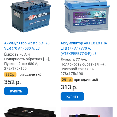
Аккумулятор Westa 6СТ-70
Аккумулятор AKTEX EXTRA
VLR (70 Ah) 680 А, L3
EFB (77 Ah) 770 А,
(ATEXPEFB77-3-R) L3
Ёмкость 70 А·ч,
Полярность обратная [- +],
Ёмкость 77 А·ч,
Пусковой ток 680 А,
Полярность обратная [- +],
278x175x190
Пусковой ток 770 А,
278x175x190
332
р.
при сдаче акб
291
р.
при сдаче акб
352
р.
313
р.
Купить
Купить