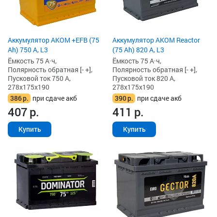
Аккумулятор AKOM +EFB (75
Аккумулятор AKOM Reactor
Ah) 750 А, L3
(75 Ah) 820 А, L3
Ёмкость 75 А·ч,
Ёмкость 75 А·ч,
Полярность обратная [- +],
Полярность обратная [- +],
Пусковой ток 750 А,
Пусковой ток 820 А,
278x175x190
278x175x190
386
р.
при сдаче акб
390
р.
при сдаче акб
407
р.
411
р.
Купить
Купить