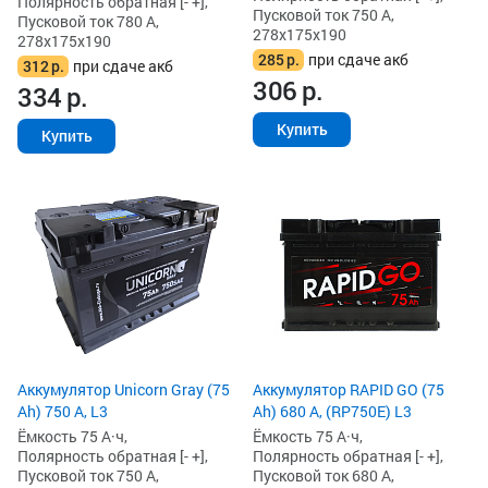
Полярность обратная [- +],
Пусковой ток 750 А,
Пусковой ток 780 А,
278x175x190
278x175x190
285
р.
при сдаче акб
312
р.
при сдаче акб
306
р.
334
р.
Купить
Купить
Аккумулятор Unicorn Gray (75
Аккумулятор RAPID GO (75
Ah) 750 А, L3
Ah) 680 А, (RP750E) L3
Ёмкость 75 А·ч,
Ёмкость 75 А·ч,
Полярность обратная [- +],
Полярность обратная [- +],
Пусковой ток 750 А,
Пусковой ток 680 А,