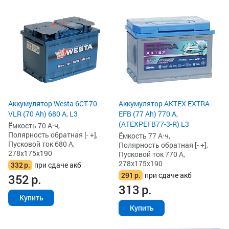
Аккумулятор Westa 6СТ-70
Аккумулятор AKTEX EXTRA
VLR (70 Ah) 680 А, L3
EFB (77 Ah) 770 А,
(ATEXPEFB77-3-R) L3
Ёмкость 70 А·ч,
Полярность обратная [- +],
Ёмкость 77 А·ч,
Пусковой ток 680 А,
Полярность обратная [- +],
278x175x190
Пусковой ток 770 А,
278x175x190
332
р.
при сдаче акб
291
р.
при сдаче акб
352
р.
313
р.
Купить
Купить