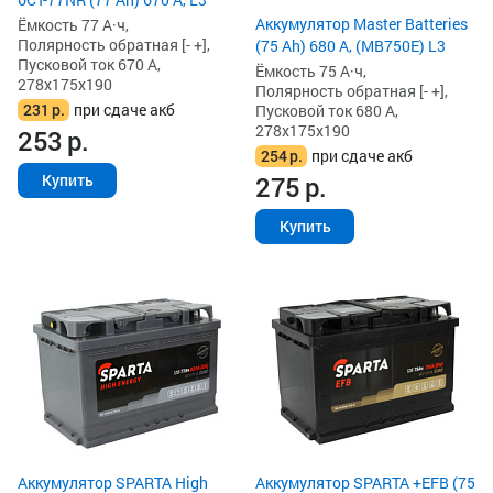
Аккумулятор Master Batteries
Ёмкость 77 А·ч,
Полярность обратная [- +],
(75 Ah) 680 А, (MB750E) L3
Пусковой ток 670 А,
Ёмкость 75 А·ч,
278x175x190
Полярность обратная [- +],
231
р.
при сдаче акб
Пусковой ток 680 А,
278x175x190
253
р.
254
р.
при сдаче акб
275
р.
Купить
Купить
Аккумулятор SPARTA High
Аккумулятор SPARTA +EFB (75