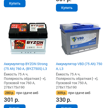
Купить
Купить
Аккумулятор BYZON Strong
Аккумулятор VBD (75 Ah) 750
(75 Ah) 760 А, (BYZ750S) L3
А, L3
Ёмкость 75 А·ч,
Ёмкость 75 А·ч,
Полярность обратная [- +],
Полярность обратная [- +],
Пусковой ток 760 А,
Пусковой ток 750 А,
278x175x190
278x175x190
280
р.
при сдаче акб
309
р.
при сдаче акб
301
р.
330
р.