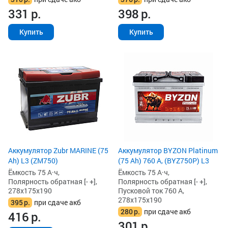
331
р.
398
р.
Купить
Купить
Аккумулятор Zubr MARINE (75
Аккумулятор BYZON Platinum
Ah) L3 (ZM750)
(75 Ah) 760 А, (BYZ750P) L3
Ёмкость 75 А·ч,
Ёмкость 75 А·ч,
Полярность обратная [- +],
Полярность обратная [- +],
278x175x190
Пусковой ток 760 А,
278x175x190
395
р.
при сдаче акб
280
р.
при сдаче акб
416
р.
301
р.