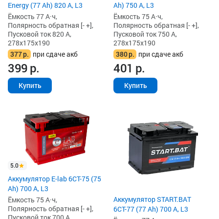
Energy (77 Ah) 820 А, L3
Ah) 750 А, L3
Ёмкость 77 А·ч,
Ёмкость 75 А·ч,
Полярность обратная [- +],
Полярность обратная [- +],
Пусковой ток 820 А,
Пусковой ток 750 А,
278x175x190
278x175x190
377
р.
при сдаче акб
380
р.
при сдаче акб
399
р.
401
р.
Купить
Купить
5.0
Аккумулятор E-lab 6СТ-75 (75
Ah) 700 А, L3
Аккумулятор START.BAT
Ёмкость 75 А·ч,
Полярность обратная [- +],
6СТ-77 (77 Ah) 700 А, L3
Пусковой ток 700 А,