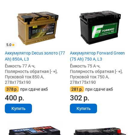
5.0
Аккумулятор Decus золото (77
Аккумулятор Forward Green
Ah) 850А, L3
(75 Ah) 750 А, L3
Ёмкость 77 А·ч,
Ёмкость 75 А·ч,
Полярность обратная [- +],
Полярность обратная [- +],
Пусковой ток 850 А,
Пусковой ток 750 А,
278x175x190
278x175x190
378
р.
при сдаче акб
281
р.
при сдаче акб
400
р.
302
р.
Купить
Купить