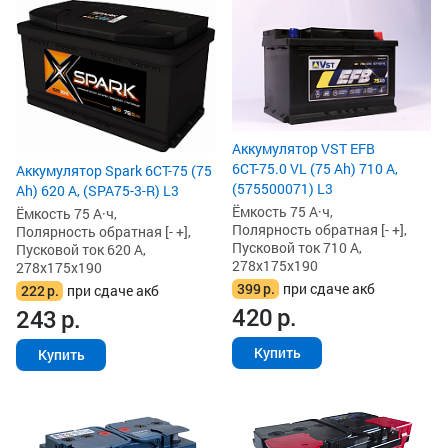
Аккумулятор VST EFB
6СТ-75.0 VL (75 Ah) 710 А,
Аккумулятор Spark 6СТ-75 (75
(575500071) L3
Ah) 620 А, (SPA75-3-R) L3
Ёмкость 75 А·ч,
Ёмкость 75 А·ч,
Полярность обратная [- +],
Полярность обратная [- +],
Пусковой ток 710 А,
Пусковой ток 620 А,
278x175x190
278x175x190
399
р.
при сдаче акб
222
р.
при сдаче акб
420
р.
243
р.
Купить
Купить