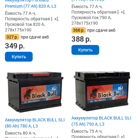
Premium (77 Ah) 820 А, L3
Ёмкость 77 А·ч,
Полярность обратная [- +],
Ёмкость 77 А·ч,
Пусковой ток 790 А,
Полярность обратная [- +],
278x175x190
Пусковой ток 820 А,
278x175x190
366
р.
при сдаче акб
327
р.
при сдаче акб
388
р.
349
р.
Купить
Купить
Аккумулятор BLACK BULL SLI
Аккумулятор BLACK BULL SLI
(75 Ah) 750 А, L3
(80 Ah) 780 А, L3
Ёмкость 75 А·ч,
Ёмкость 80 А·ч,
Полярность обратная [- +],