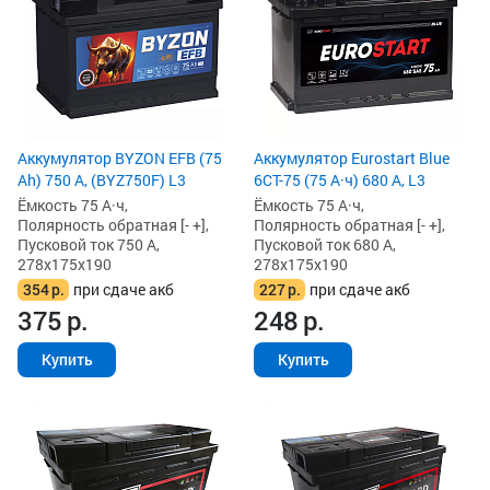
Аккумулятор BYZON EFB (75
Аккумулятор Eurostart Blue
Ah) 750 А, (BYZ750F) L3
6CT-75 (75 А·ч) 680 А, L3
Ёмкость 75 А·ч,
Ёмкость 75 А·ч,
Полярность обратная [- +],
Полярность обратная [- +],
Пусковой ток 750 А,
Пусковой ток 680 А,
278x175x190
278x175x190
354
р.
при сдаче акб
227
р.
при сдаче акб
375
р.
248
р.
Купить
Купить