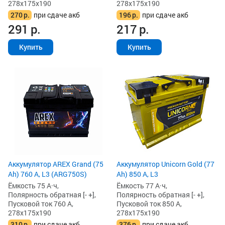
278x175x190
278x175x190
270
р.
при сдаче акб
196
р.
при сдаче акб
291
р.
217
р.
Купить
Купить
Аккумулятор AREX Grand (75
Аккумулятор Unicorn Gold (77
Ah) 760 А, L3 (ARG750S)
Ah) 850 А, L3
Ёмкость 75 А·ч,
Ёмкость 77 А·ч,
Полярность обратная [- +],
Полярность обратная [- +],
Пусковой ток 760 А,
Пусковой ток 850 А,
278x175x190
278x175x190
310
р.
при сдаче акб
376
р.
при сдаче акб