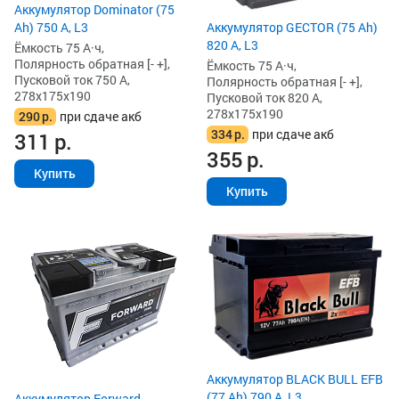
Аккумулятор Dominator (75
Ah) 750 А, L3
Аккумулятор GECTOR (75 Ah)
820 А, L3
Ёмкость 75 А·ч,
Полярность обратная [- +],
Ёмкость 75 А·ч,
Пусковой ток 750 А,
Полярность обратная [- +],
278x175x190
Пусковой ток 820 А,
278x175x190
290
р.
при сдаче акб
334
р.
при сдаче акб
311
р.
355
р.
Купить
Купить
Аккумулятор BLACK BULL EFB
(77 Ah) 790 А, L3
Аккумулятор Forward