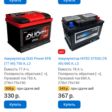
Купить
Купить
хит
Аккумулятор DUO Power EFB
Аккумулятор HITEC 57539 (78
(77 Ah) 750 А, L3
Ah) 690 А, L3
Ёмкость 77 А·ч,
Ёмкость 78 А·ч,
Полярность обратная [- +],
Полярность обратная [- +],
Пусковой ток 750 А,
Пусковой ток 690 А,
278x175x190
278x175x190
308
р.
при сдаче акб
345
р.
при сдаче акб
330
р.
367
р.
Купить
Купить