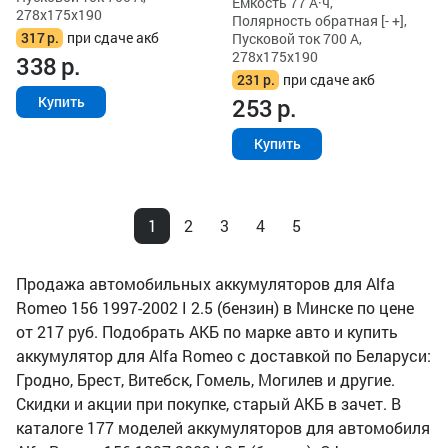
Ёмкость 77 А·ч,
278x175x190
Полярность обратная [- +],
317
р.
при сдаче акб
Пусковой ток 700 А,
278x175x190
338
р.
231
р.
при сдаче акб
253
р.
Купить
Купить
1
2
3
4
5
Продажа автомобильных аккумуляторов для Alfa
Romeo 156 1997-2002 I 2.5 (бензин) в Минске по цене
от 217 руб. Подобрать АКБ по марке авто и купить
аккумулятор для Alfa Romeo с доставкой по Беларуси:
Гродно, Брест, Витебск, Гомель, Могилев и другие.
Скидки и акции при покупке, старый АКБ в зачет. В
каталоге 177 моделей аккумуляторов для автомобиля