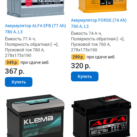
Аккумулятор FORSE (74 Ah)
Аккумулятор ALFA EFB (77 Ah)
760 А, L3
780 А, L3
Ёмкость 74 А·ч,
Ёмкость 77 А·ч,
Полярность обратная [- +],
Полярность обратная [- +],
Пусковой ток 760 А,
Пусковой ток 780 А,
278x175x190
278x175x190
299
р.
при сдаче акб
345
р.
при сдаче акб
320
р.
367
р.
Купить
Купить