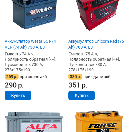
Аккумулятор Westa 6СТ-74
Аккумулятор Unicorn Red (75
VLR (74 Ah) 730 А, L3
Ah) 780 А, L3
Ёмкость 74 А·ч,
Ёмкость 75 А·ч,
Полярность обратная [- +],
Полярность обратная [- +],
Пусковой ток 730 А,
Пусковой ток 780 А,
278x175x190
278x175x190
269
р.
при сдаче акб
330
р.
при сдаче акб
290
р.
351
р.
Купить
Купить