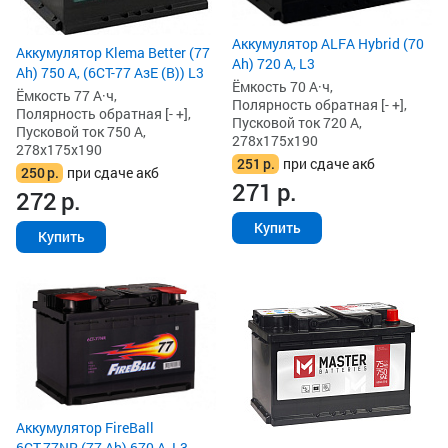
Аккумулятор ALFA Hybrid (70
Аккумулятор Klema Better (77
Ah) 720 А, L3
Ah) 750 А, (6СТ-77 АзЕ (B)) L3
Ёмкость 70 А·ч,
Ёмкость 77 А·ч,
Полярность обратная [- +],
Полярность обратная [- +],
Пусковой ток 720 А,
Пусковой ток 750 А,
278x175x190
278x175x190
251
р.
при сдаче акб
250
р.
при сдаче акб
271
р.
272
р.
Купить
Купить
Аккумулятор FireBall
6СТ-77NR (77 Ah) 670 А, L3