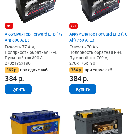
хит
хит
Аккумулятор Forward EFB (77
Аккумулятор Forward EFB (70
Ah) 800 А, L3
Ah) 760 А, L3
Ёмкость 77 А·ч,
Ёмкость 70 А·ч,
Полярность обратная [- +],
Полярность обратная [- +],
Пусковой ток 800 А,
Пусковой ток 760 А,
278x175x190
278x175x190
362
р.
при сдаче акб
364
р.
при сдаче акб
384
р.
384
р.
Купить
Купить