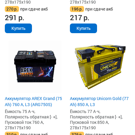
278x175x190
278x175x190
270
р.
при сдаче акб
196
р.
при сдаче акб
291
р.
217
р.
Купить
Купить
Аккумулятор AREX Grand (75
Аккумулятор Unicorn Gold (77
Ah) 760 А, L3 (ARG750S)
Ah) 850 А, L3
Ёмкость 75 А·ч,
Ёмкость 77 А·ч,
Полярность обратная [- +],
Полярность обратная [- +],
Пусковой ток 760 А,
Пусковой ток 850 А,
278x175x190
278x175x190
310
р.
при сдаче акб
376
р.
при сдаче акб