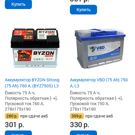
Купить
Купить
Аккумулятор BYZON Strong
Аккумулятор VBD (75 Ah) 750
(75 Ah) 760 А, (BYZ750S) L3
А, L3
Ёмкость 75 А·ч,
Ёмкость 75 А·ч,
Полярность обратная [- +],
Полярность обратная [- +],
Пусковой ток 760 А,
Пусковой ток 750 А,
278x175x190
278x175x190
280
р.
при сдаче акб
309
р.
при сдаче акб
301
р.
330
р.