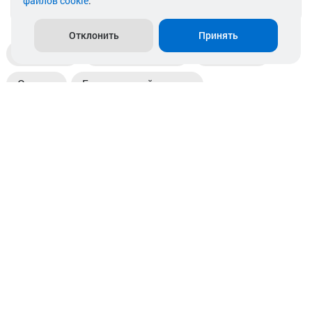
файлов cookie
.
info@akkamulik.by
Отклонить
Принять
Доставка
Пункты выдачи
Магазины
Оплата
Безналичный расчет
Прием б/у акб
Информация
Отзывы
Контакты
© 2026. ООО «Аккамулик». 220056, Беларусь, г. Минск,
пр. Независимости, д.199.
УНП 192748524. Зарегистрирован в торговом реестре
№ 369712 от 01.03.2017