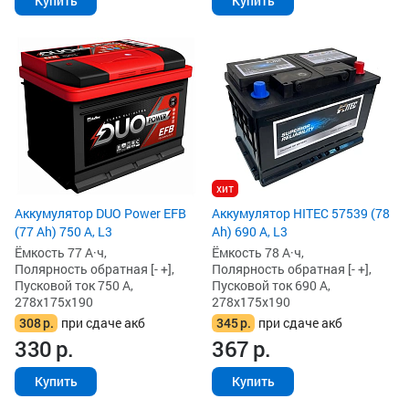
Купить
Купить
хит
Аккумулятор DUO Power EFB
Аккумулятор HITEC 57539 (78
(77 Ah) 750 А, L3
Ah) 690 А, L3
Ёмкость 77 А·ч,
Ёмкость 78 А·ч,
Полярность обратная [- +],
Полярность обратная [- +],
Пусковой ток 750 А,
Пусковой ток 690 А,
278x175x190
278x175x190
308
р.
при сдаче акб
345
р.
при сдаче акб
330
р.
367
р.
Купить
Купить