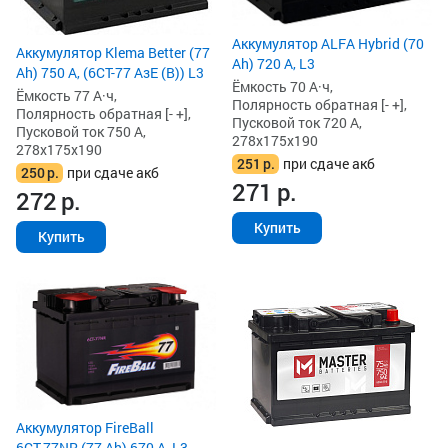
Аккумулятор ALFA Hybrid (70
Аккумулятор Klema Better (77
Ah) 720 А, L3
Ah) 750 А, (6СТ-77 АзЕ (B)) L3
Ёмкость 70 А·ч,
Ёмкость 77 А·ч,
Полярность обратная [- +],
Полярность обратная [- +],
Пусковой ток 720 А,
Пусковой ток 750 А,
278x175x190
278x175x190
251
р.
при сдаче акб
250
р.
при сдаче акб
271
р.
272
р.
Купить
Купить
Аккумулятор FireBall
6СТ-77NR (77 Ah) 670 А, L3