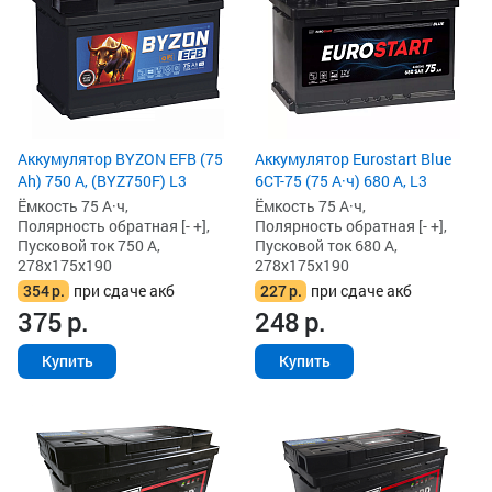
Аккумулятор BYZON EFB (75
Аккумулятор Eurostart Blue
Ah) 750 А, (BYZ750F) L3
6CT-75 (75 А·ч) 680 А, L3
Ёмкость 75 А·ч,
Ёмкость 75 А·ч,
Полярность обратная [- +],
Полярность обратная [- +],
Пусковой ток 750 А,
Пусковой ток 680 А,
278x175x190
278x175x190
354
р.
при сдаче акб
227
р.
при сдаче акб
375
р.
248
р.
Купить
Купить