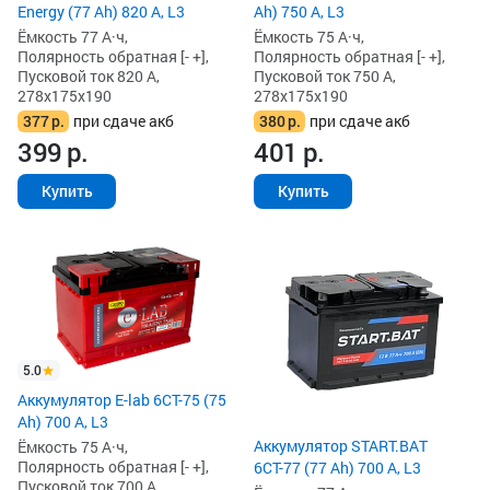
Energy (77 Ah) 820 А, L3
Ah) 750 А, L3
Ёмкость 77 А·ч,
Ёмкость 75 А·ч,
Полярность обратная [- +],
Полярность обратная [- +],
Пусковой ток 820 А,
Пусковой ток 750 А,
278x175x190
278x175x190
377
р.
при сдаче акб
380
р.
при сдаче акб
399
р.
401
р.
Купить
Купить
5.0
Аккумулятор E-lab 6СТ-75 (75
Ah) 700 А, L3
Аккумулятор START.BAT
Ёмкость 75 А·ч,
Полярность обратная [- +],
6СТ-77 (77 Ah) 700 А, L3
Пусковой ток 700 А,