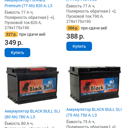
Premium (77 Ah) 820 А, L3
Ёмкость 77 А·ч,
Полярность обратная [- +],
Ёмкость 77 А·ч,
Пусковой ток 790 А,
Полярность обратная [- +],
278x175x190
Пусковой ток 820 А,
278x175x190
366
р.
при сдаче акб
327
р.
при сдаче акб
388
р.
349
р.
Купить
Купить
Аккумулятор BLACK BULL SLI
Аккумулятор BLACK BULL SLI
(75 Ah) 750 А, L3
(80 Ah) 780 А, L3
Ёмкость 75 А·ч,
Ёмкость 80 А·ч,
Полярность обратная [- +],