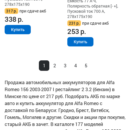
Ёмкость 77 А·ч,
278x175x190
Полярность обратная [- +],
317
р.
при сдаче акб
Пусковой ток 700 А,
278x175x190
338
р.
231
р.
при сдаче акб
253
р.
Купить
Купить
1
2
3
4
5
Продажа автомобильных аккумуляторов для Alfa
Romeo 156 2003-2007 I рестайлинг 2 3.2 (бензин) в
Минске по цене от 217 руб. Подобрать АКБ по марке
авто и купить аккумулятор для Alfa Romeo с
доставкой по Беларуси: Гродно, Брест, Витебск,
Гомель, Могилев и другие. Скидки и акции при покупке,
старый АКБ в зачет. В каталоге 177 моделей