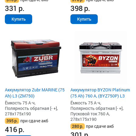
331
р.
398
р.
Купить
Купить
Аккумулятор Zubr MARINE (75
Аккумулятор BYZON Platinum
Ah) L3 (ZM750)
(75 Ah) 760 А, (BYZ750P) L3
Ёмкость 75 А·ч,
Ёмкость 75 А·ч,
Полярность обратная [- +],
Полярность обратная [- +],
278x175x190
Пусковой ток 760 А,
278x175x190
395
р.
при сдаче акб
280
р.
при сдаче акб
416
р.
301
р.