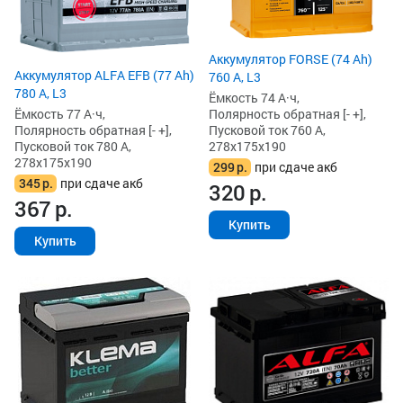
Аккумулятор FORSE (74 Ah)
Аккумулятор ALFA EFB (77 Ah)
760 А, L3
780 А, L3
Ёмкость 74 А·ч,
Ёмкость 77 А·ч,
Полярность обратная [- +],
Полярность обратная [- +],
Пусковой ток 760 А,
Пусковой ток 780 А,
278x175x190
278x175x190
299
р.
при сдаче акб
345
р.
при сдаче акб
320
р.
367
р.
Купить
Купить