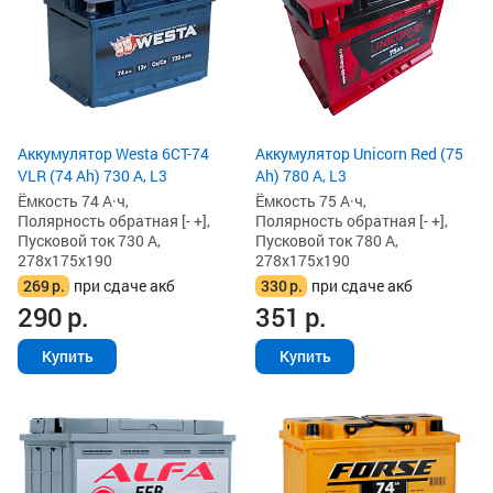
Аккумулятор Westa 6СТ-74
Аккумулятор Unicorn Red (75
VLR (74 Ah) 730 А, L3
Ah) 780 А, L3
Ёмкость 74 А·ч,
Ёмкость 75 А·ч,
Полярность обратная [- +],
Полярность обратная [- +],
Пусковой ток 730 А,
Пусковой ток 780 А,
278x175x190
278x175x190
269
р.
при сдаче акб
330
р.
при сдаче акб
290
р.
351
р.
Купить
Купить