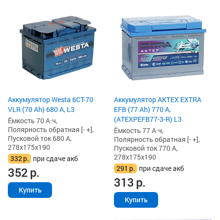
Аккумулятор Westa 6СТ-70
Аккумулятор AKTEX EXTRA
VLR (70 Ah) 680 А, L3
EFB (77 Ah) 770 А,
(ATEXPEFB77-3-R) L3
Ёмкость 70 А·ч,
Полярность обратная [- +],
Ёмкость 77 А·ч,
Пусковой ток 680 А,
Полярность обратная [- +],
278x175x190
Пусковой ток 770 А,
278x175x190
332
р.
при сдаче акб
291
р.
при сдаче акб
352
р.
313
р.
Купить
Купить