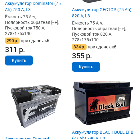
Аккумулятор Dominator (75
Ah) 750 А, L3
Аккумулятор GECTOR (75 Ah)
820 А, L3
Ёмкость 75 А·ч,
Полярность обратная [- +],
Ёмкость 75 А·ч,
Пусковой ток 750 А,
Полярность обратная [- +],
278x175x190
Пусковой ток 820 А,
278x175x190
290
р.
при сдаче акб
334
р.
при сдаче акб
311
р.
355
р.
Купить
Купить
Аккумулятор BLACK BULL EFB
(77 Ah) 790 А, L3
Аккумулятор Forward