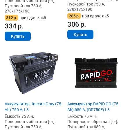
Полярность обратная [- +],
Пусковой ток 750 А,
Пусковой ток 780 А,
278x175x190
278x175x190
285
р.
при сдаче акб
312
р.
при сдаче акб
306
р.
334
р.
Купить
Купить
Аккумулятор Unicorn Gray (75
Аккумулятор RAPID GO (75
Ah) 750 А, L3
Ah) 680 А, (RP750E) L3
Ёмкость 75 А·ч,
Ёмкость 75 А·ч,
Полярность обратная [- +],
Полярность обратная [- +],
Пусковой ток 750 А,
Пусковой ток 680 А,