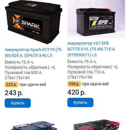
Аккумулятор VST EFB
6СТ-75.0 VL (75 Ah) 710 А,
Аккумулятор Spark 6СТ-75 (75
(575500071) L3
Ah) 620 А, (SPA75-3-R) L3
Ёмкость 75 А·ч,
Ёмкость 75 А·ч,
Полярность обратная [- +],
Полярность обратная [- +],
Пусковой ток 710 А,
Пусковой ток 620 А,
278x175x190
278x175x190
399
р.
при сдаче акб
222
р.
при сдаче акб
420
р.
243
р.
Купить
Купить