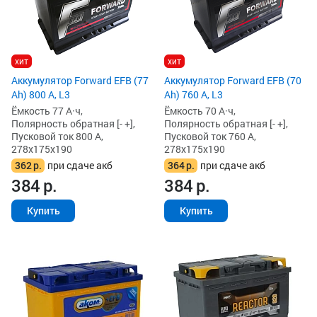
хит
хит
Аккумулятор Forward EFB (77
Аккумулятор Forward EFB (70
Ah) 800 А, L3
Ah) 760 А, L3
Ёмкость 77 А·ч,
Ёмкость 70 А·ч,
Полярность обратная [- +],
Полярность обратная [- +],
Пусковой ток 800 А,
Пусковой ток 760 А,
278x175x190
278x175x190
362
р.
при сдаче акб
364
р.
при сдаче акб
384
р.
384
р.
Купить
Купить