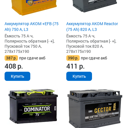
Аккумулятор AKOM +EFB (75
Аккумулятор AKOM Reactor
Ah) 750 А, L3
(75 Ah) 820 А, L3
Ёмкость 75 А·ч,
Ёмкость 75 А·ч,
Полярность обратная [- +],
Полярность обратная [- +],
Пусковой ток 750 А,
Пусковой ток 820 А,
278x175x190
278x175x190
387
р.
при сдаче акб
390
р.
при сдаче акб
408
р.
411
р.
Купить
Купить