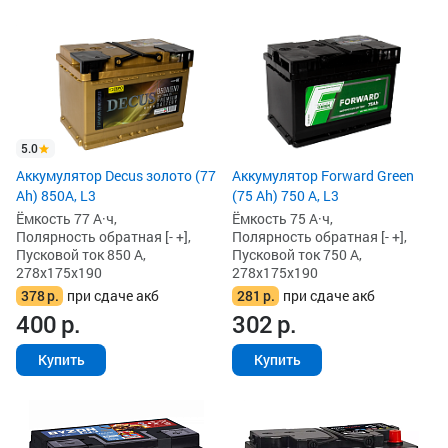
5.0
Аккумулятор Decus золото (77
Аккумулятор Forward Green
Ah) 850А, L3
(75 Ah) 750 А, L3
Ёмкость 77 А·ч,
Ёмкость 75 А·ч,
Полярность обратная [- +],
Полярность обратная [- +],
Пусковой ток 850 А,
Пусковой ток 750 А,
278x175x190
278x175x190
378
р.
при сдаче акб
281
р.
при сдаче акб
400
р.
302
р.
Купить
Купить