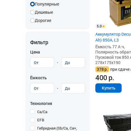
Популярные
Дешевые
Дорогие
5.0
Аккумулятор Decus
Ah) 850А, L3
Фильтр
Ёмкость 77 А·ч,
Цена
Полярность обратна
Пусковой ток 850 
-
278x175x190
378
р.
при сдаче 
400
р.
Ёмкость
Купить
-
Технология
Ca/Ca
EFB
Гибридная (Sb/Ca, Ca+,