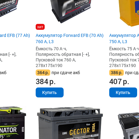
хит
rd EFB (77 Ah)
Аккумулятор Forward EFB (70 Ah)
Аккумулятор A
760 А, L3
750 А, L3
Ёмкость 70 А·ч,
Ёмкость 75 А·ч
я [- +],
Полярность обратная [- +],
Полярность обр
А,
Пусковой ток 760 А,
Пусковой ток 7
278x175x190
278x175x190
акб
364
р.
при сдаче акб
386
р.
при сд
384
р.
407
р.
Купить
Купить