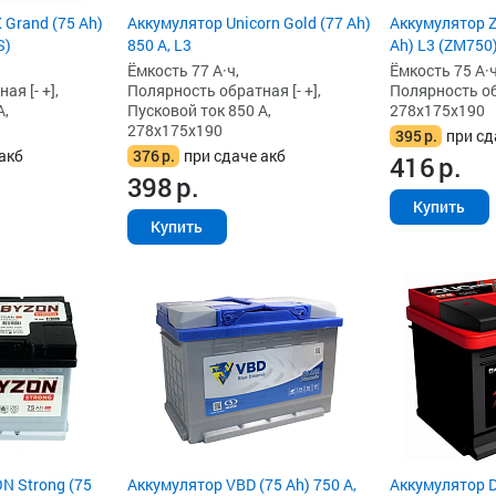
Grand (75 Ah)
Аккумулятор Unicorn Gold (77 Ah)
Аккумулятор Z
S)
850 А, L3
Ah) L3 (ZM750
Ёмкость 77 А·ч,
Ёмкость 75 А·ч
я [- +],
Полярность обратная [- +],
Полярность обр
А,
Пусковой ток 850 А,
278x175x190
278x175x190
395
р.
при сд
акб
376
р.
при сдаче акб
416
р.
398
р.
Купить
Купить
N Strong (75
Аккумулятор VBD (75 Ah) 750 А,
Аккумулятор D