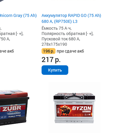
icorn Gray (75 Ah)
Аккумулятор RAPID GO (75 Ah)
680 А, (RP750E) L3
,
Ёмкость 75 А·ч,
атная [- +],
Полярность обратная [- +],
50 А,
Пусковой ток 680 А,
278x175x190
аче акб
196
р.
при сдаче акб
217
р.
Купить