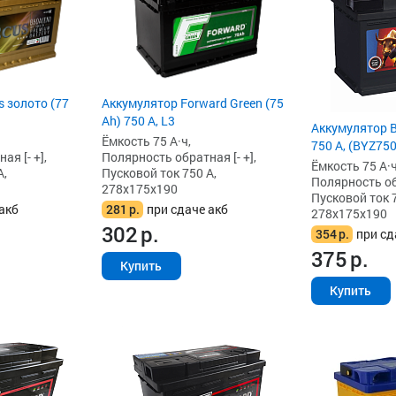
 золото (77
Аккумулятор Forward Green (75
Ah) 750 А, L3
Аккумулятор B
Ёмкость 75 А·ч,
750 А, (BYZ750
я [- +],
Полярность обратная [- +],
Ёмкость 75 А·ч
А,
Пусковой ток 750 А,
Полярность обр
278x175x190
Пусковой ток 7
акб
281
р.
при сдаче акб
278x175x190
302
р.
354
р.
при сд
375
р.
Купить
Купить