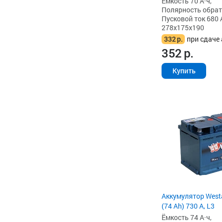
Ёмкость 70 А·ч,
Полярность обратна
Пусковой ток 680 
278x175x190
332
р.
при сдаче 
352
р.
Купить
Аккумулятор West
(74 Ah) 730 А, L3
Ёмкость 74 А·ч,