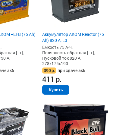
KOM +EFB (75 Ah)
Аккумулятор AKOM Reactor (75
Ah) 820 А, L3
,
Ёмкость 75 А·ч,
атная [- +],
Полярность обратная [- +],
50 А,
Пусковой ток 820 А,
278x175x190
аче акб
390
р.
при сдаче акб
411
р.
Купить