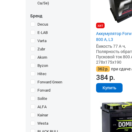
Ca/Se)
Бренд
Decus
хит
E-LAB
Аккумулятор Forwa
800 А, L3
Varta
Ёмкость 77 А·ч,
Zubr
Полярность обратна
Пусковой ток 800 
Akom
278x175x190
Byzon
362
р.
при сдаче 
Hitec
384
р.
Forward Green
Купить
Forvard
Solite
ALFA
Kainar
Westa
BLACK BULL