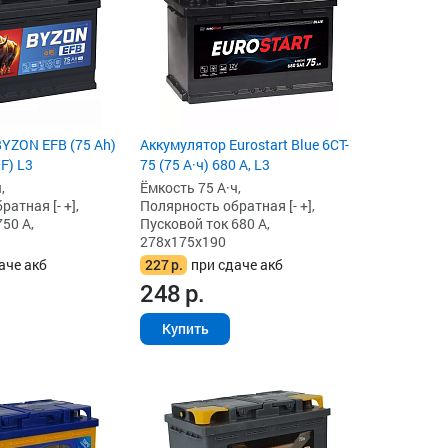
YZON EFB (75 Ah)
Аккумулятор Eurostart Blue 6CT-
F) L3
75 (75 А·ч) 680 А, L3
,
Ёмкость 75 А·ч,
атная [- +],
Полярность обратная [- +],
50 А,
Пусковой ток 680 А,
278x175x190
аче акб
227
р.
при сдаче акб
248
р.
Купить