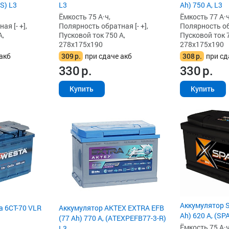
S) L3
L3
Ah) 750 А, L3
Ёмкость 75 А·ч,
Ёмкость 77 А·ч
я [- +],
Полярность обратная [- +],
Полярность обр
А,
Пусковой ток 750 А,
Пусковой ток 7
278x175x190
278x175x190
акб
309
р.
при сдаче акб
308
р.
при сд
330
р.
330
р.
Купить
Купить
Аккумулятор S
a 6СТ-70 VLR
Аккумулятор AKTEX EXTRA EFB
Ah) 620 А, (SP
(77 Ah) 770 А, (ATEXPEFB77-3-R)
Ёмкость 75 А·ч
L3