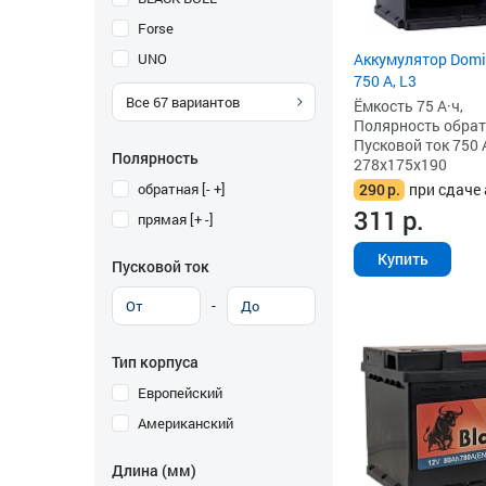
Forse
UNO
Аккумулятор Domin
750 А, L3
Все
67
вариантов
Ёмкость 75 А·ч,
Полярность обратна
Пусковой ток 750 
Полярность
278x175x190
обратная [- +]
290
р.
при сдаче 
311
р.
прямая [+ -]
Купить
Пусковой ток
-
Тип корпуса
Европейский
Американский
Длина (мм)