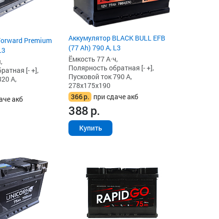
Аккумулятор BLACK BULL EFB
Forward Premium
(77 Ah) 790 А, L3
L3
Ёмкость 77 А·ч,
,
Полярность обратная [- +],
атная [- +],
Пусковой ток 790 А,
20 А,
278x175x190
366
р.
при сдаче акб
аче акб
388
р.
Купить