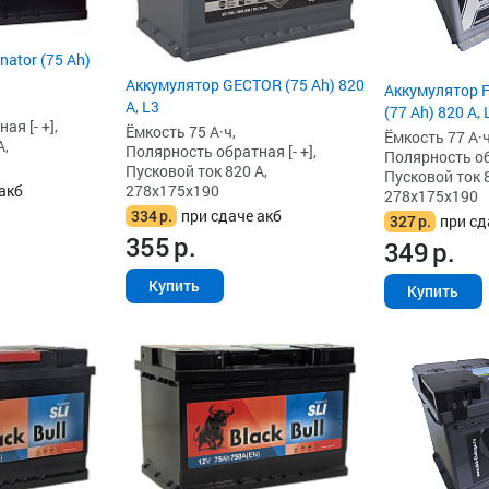
ator (75 Ah)
Аккумулятор GECTOR (75 Ah) 820
Аккумулятор 
А, L3
(77 Ah) 820 А, 
я [- +],
Ёмкость 75 А·ч,
Ёмкость 77 А·ч
А,
Полярность обратная [- +],
Полярность обр
Пусковой ток 820 А,
Пусковой ток 8
278x175x190
акб
278x175x190
334
р.
при сдаче акб
327
р.
при сд
355
р.
349
р.
Купить
Купить