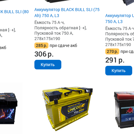
Аккумулятор BLACK BULL SLI (75
K BULL SLI (80
Ah) 750 А, L3
Аккумулятор Un
750 А, L3
Ёмкость 75 А·ч,
Полярность обратная [- +],
Ёмкость 75 А·ч
я [- +],
Пусковой ток 750 А,
Полярность обр
А,
278x175x190
Пусковой ток 7
278x175x190
285
р.
при сдаче акб
акб
270
р.
при сд
306
р.
291
р.
Купить
Купить