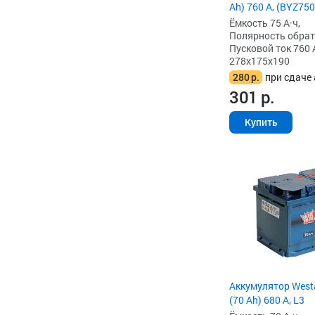
Ah) 760 А, (BYZ750
Ёмкость 75 А·ч,
Полярность обратна
Пусковой ток 760 
278x175x190
280
р.
при сдаче 
301
р.
Купить
Аккумулятор West
(70 Ah) 680 А, L3