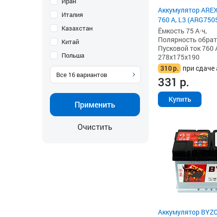
Иран
Аккумулятор AREX 
Италия
760 А, L3 (ARG750
Казахстан
Ёмкость 75 А·ч,
Полярность обратна
Китай
Пусковой ток 760 
Польша
278x175x190
310
р.
при сдаче 
Все
16
вариантов
331
р.
Купить
Применить
Очистить
Аккумулятор BYZO