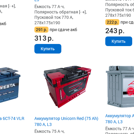
Полярность обр
я [- +],
Ёмкость 77 А·ч,
Пусковой ток 6
А,
Полярность обратная [- +],
278x175x190
Пусковой ток 770 А,
222
р.
при сд
278x175x190
акб
243
р.
291
р.
при сдаче акб
313
р.
Купить
Купить
Аккумулятор A
a 6СТ-74 VLR
Аккумулятор Unicorn Red (75 Ah)
780 А, L3
780 А, L3
Ёмкость 77 А·ч
Ёмкость 75 А·ч,
Полярность обр