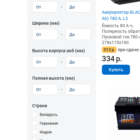
-
Аккумулятор BLAC
Ah) 780 А, L3
Ширина (мм)
Ёмкость 80 А·ч,
Полярность обратна
-
Пусковой ток 780 
278x175x190
312
р.
при сдаче 
Высота корпуса акб (мм)
334
р.
-
Купить
Полная высота (мм)
-
Страна
Беларусь
Германия
Индия