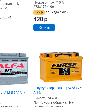
Пусковой ток 710 А,
атная [- +],
278x175x190
20 А,
399
р.
при сдаче акб
420
р.
аче акб
Купить
Аккумулятор FORSE (74 Ah) 760
LFA EFB (77 Ah)
А, L3
Ёмкость 74 А·ч,
Полярность обратная [- +],
,
Пусковой ток 760 А,
атная [- +],