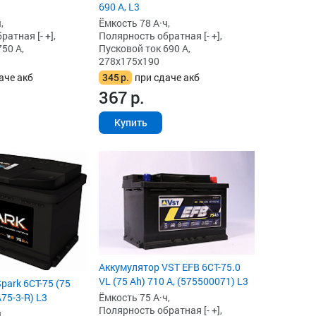
690 А, L3
,
Ёмкость 78 А·ч,
атная [- +],
Полярность обратная [- +],
50 А,
Пусковой ток 690 А,
278x175x190
аче акб
345
р.
при сдаче акб
367
р.
Купить
Аккумулятор VST EFB 6СТ-75.0
VL (75 Ah) 710 А, (575500071) L3
park 6СТ-75 (75
A75-3-R) L3
Ёмкость 75 А·ч,
Полярность обратная [- +],
,