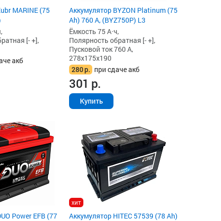
ubr MARINE (75
Аккумулятор BYZON Platinum (75
)
Ah) 760 А, (BYZ750P) L3
,
Ёмкость 75 А·ч,
атная [- +],
Полярность обратная [- +],
Пусковой ток 760 А,
278x175x190
аче акб
280
р.
при сдаче акб
301
р.
Купить
хит
UO Power EFB (77
Аккумулятор HITEC 57539 (78 Ah)