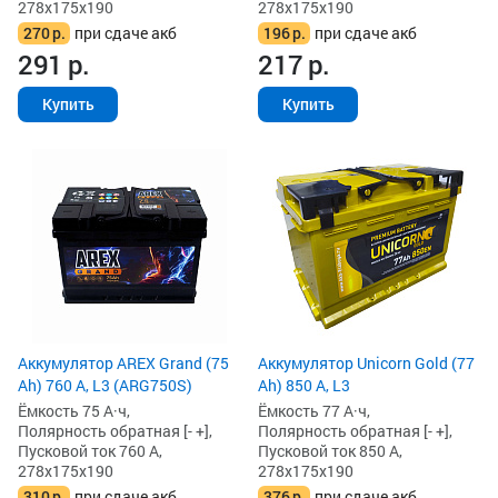
278x175x190
278x175x190
270
р.
при сдаче акб
196
р.
при сдаче акб
291
р.
217
р.
Купить
Купить
Аккумулятор AREX Grand (75
Аккумулятор Unicorn Gold (77
Ah) 760 А, L3 (ARG750S)
Ah) 850 А, L3
Ёмкость 75 А·ч,
Ёмкость 77 А·ч,
Полярность обратная [- +],
Полярность обратная [- +],
Пусковой ток 760 А,
Пусковой ток 850 А,
278x175x190
278x175x190
310
р.
при сдаче акб
376
р.
при сдаче акб