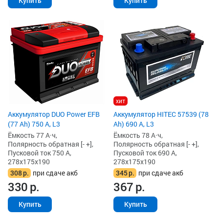
Купить
Купить
хит
Аккумулятор DUO Power EFB
Аккумулятор HITEC 57539 (78
(77 Ah) 750 А, L3
Ah) 690 А, L3
Ёмкость 77 А·ч,
Ёмкость 78 А·ч,
Полярность обратная [- +],
Полярность обратная [- +],
Пусковой ток 750 А,
Пусковой ток 690 А,
278x175x190
278x175x190
308
р.
при сдаче акб
345
р.
при сдаче акб
330
р.
367
р.
Купить
Купить