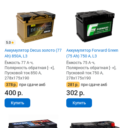
5.0
Аккумулятор Decus золото (77
Аккумулятор Forward Green
Ah) 850А, L3
(75 Ah) 750 А, L3
Ёмкость 77 А·ч,
Ёмкость 75 А·ч,
Полярность обратная [- +],
Полярность обратная [- +],
Пусковой ток 850 А,
Пусковой ток 750 А,
278x175x190
278x175x190
378
р.
при сдаче акб
281
р.
при сдаче акб
400
р.
302
р.
Купить
Купить