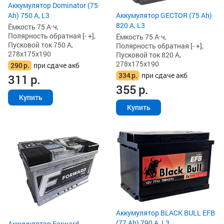
Аккумулятор Dominator (75
Ah) 750 А, L3
Аккумулятор GECTOR (75 Ah)
820 А, L3
Ёмкость 75 А·ч,
Полярность обратная [- +],
Ёмкость 75 А·ч,
Пусковой ток 750 А,
Полярность обратная [- +],
278x175x190
Пусковой ток 820 А,
278x175x190
290
р.
при сдаче акб
334
р.
при сдаче акб
311
р.
355
р.
Купить
Купить
Аккумулятор BLACK BULL EFB
(77 Ah) 790 А, L3
Аккумулятор Forward