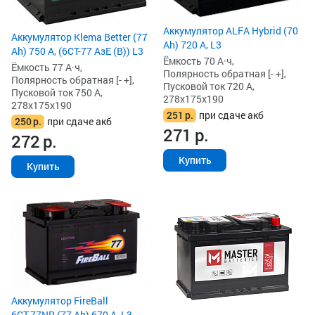
Аккумулятор ALFA Hybrid (70
Аккумулятор Klema Better (77
Ah) 720 А, L3
Ah) 750 А, (6СТ-77 АзЕ (B)) L3
Ёмкость 70 А·ч,
Ёмкость 77 А·ч,
Полярность обратная [- +],
Полярность обратная [- +],
Пусковой ток 720 А,
Пусковой ток 750 А,
278x175x190
278x175x190
251
р.
при сдаче акб
250
р.
при сдаче акб
271
р.
272
р.
Купить
Купить
Аккумулятор FireBall
6СТ-77NR (77 Ah) 670 А, L3