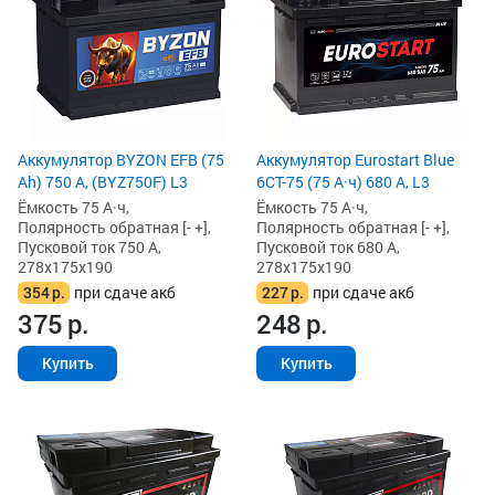
Аккумулятор BYZON EFB (75
Аккумулятор Eurostart Blue
Ah) 750 А, (BYZ750F) L3
6CT-75 (75 А·ч) 680 А, L3
Ёмкость 75 А·ч,
Ёмкость 75 А·ч,
Полярность обратная [- +],
Полярность обратная [- +],
Пусковой ток 750 А,
Пусковой ток 680 А,
278x175x190
278x175x190
354
р.
при сдаче акб
227
р.
при сдаче акб
375
р.
248
р.
Купить
Купить