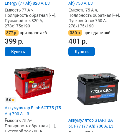
Energy (77 Ah) 820 А, L3
Ah) 750 А, L3
Ёмкость 77 А·ч,
Ёмкость 75 А·ч,
Полярность обратная [- +],
Полярность обратная [- +],
Пусковой ток 820 А,
Пусковой ток 750 А,
278x175x190
278x175x190
377
р.
при сдаче акб
380
р.
при сдаче акб
399
р.
401
р.
Купить
Купить
5.0
Аккумулятор E-lab 6СТ-75 (75
Ah) 700 А, L3
Аккумулятор START.BAT
Ёмкость 75 А·ч,
Полярность обратная [- +],
6СТ-77 (77 Ah) 700 А, L3
Пусковой ток 700 А,