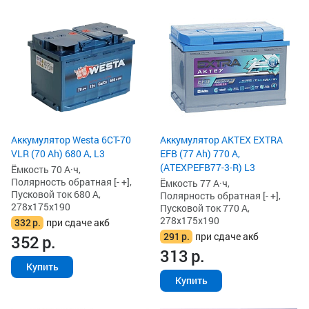
Аккумулятор Westa 6СТ-70
Аккумулятор AKTEX EXTRA
VLR (70 Ah) 680 А, L3
EFB (77 Ah) 770 А,
(ATEXPEFB77-3-R) L3
Ёмкость 70 А·ч,
Полярность обратная [- +],
Ёмкость 77 А·ч,
Пусковой ток 680 А,
Полярность обратная [- +],
278x175x190
Пусковой ток 770 А,
278x175x190
332
р.
при сдаче акб
291
р.
при сдаче акб
352
р.
313
р.
Купить
Купить