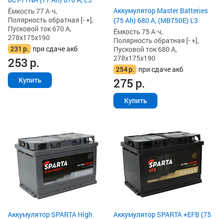
Аккумулятор Master Batteries
Ёмкость 77 А·ч,
Полярность обратная [- +],
(75 Ah) 680 А, (MB750E) L3
Пусковой ток 670 А,
Ёмкость 75 А·ч,
278x175x190
Полярность обратная [- +],
231
р.
при сдаче акб
Пусковой ток 680 А,
278x175x190
253
р.
254
р.
при сдаче акб
275
р.
Купить
Купить
Аккумулятор SPARTA High
Аккумулятор SPARTA +EFB (75