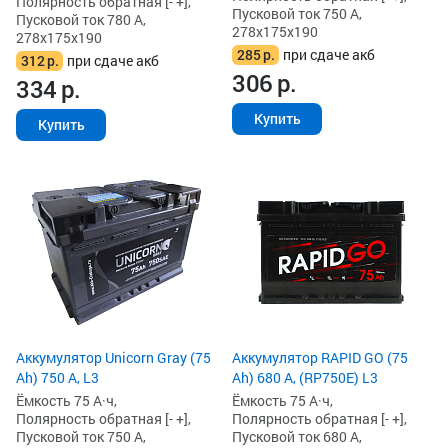
Полярность обратная [- +],
Пусковой ток 750 А,
Пусковой ток 780 А,
278x175x190
278x175x190
285
р.
при сдаче акб
312
р.
при сдаче акб
306
р.
334
р.
Купить
Купить
Аккумулятор Unicorn Gray (75
Аккумулятор RAPID GO (75
Ah) 750 А, L3
Ah) 680 А, (RP750E) L3
Ёмкость 75 А·ч,
Ёмкость 75 А·ч,
Полярность обратная [- +],
Полярность обратная [- +],
Пусковой ток 750 А,
Пусковой ток 680 А,