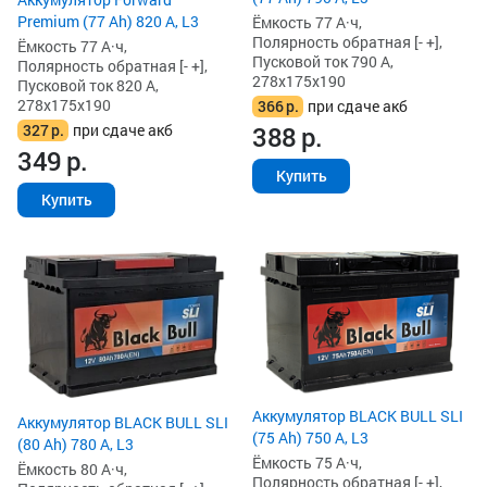
Premium (77 Ah) 820 А, L3
Ёмкость 77 А·ч,
Полярность обратная [- +],
Ёмкость 77 А·ч,
Пусковой ток 790 А,
Полярность обратная [- +],
278x175x190
Пусковой ток 820 А,
278x175x190
366
р.
при сдаче акб
327
р.
при сдаче акб
388
р.
349
р.
Купить
Купить
Аккумулятор BLACK BULL SLI
Аккумулятор BLACK BULL SLI
(75 Ah) 750 А, L3
(80 Ah) 780 А, L3
Ёмкость 75 А·ч,
Ёмкость 80 А·ч,
Полярность обратная [- +],