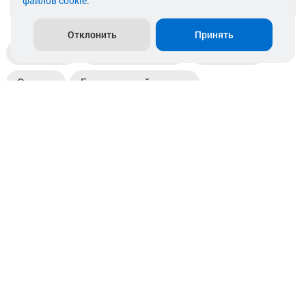
файлов cookie
.
info@akkamulik.by
Отклонить
Принять
Доставка
Пункты выдачи
Магазины
Оплата
Безналичный расчет
Прием б/у акб
Информация
Отзывы
Контакты
© 2026. ООО «Аккамулик». 220056, Беларусь, г. Минск,
пр. Независимости, д.199.
УНП 192748524. Зарегистрирован в торговом реестре
№ 369712 от 01.03.2017