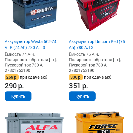
Аккумулятор Westa 6СТ-74
Аккумулятор Unicorn Red (75
VLR (74 Ah) 730 А, L3
Ah) 780 А, L3
Ёмкость 74 А·ч,
Ёмкость 75 А·ч,
Полярность обратная [- +],
Полярность обратная [- +],
Пусковой ток 730 А,
Пусковой ток 780 А,
278x175x190
278x175x190
269
р.
при сдаче акб
330
р.
при сдаче акб
290
р.
351
р.
Купить
Купить