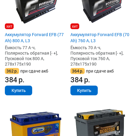
хит
хит
Аккумулятор Forward EFB (77
Аккумулятор Forward EFB (70
Ah) 800 А, L3
Ah) 760 А, L3
Ёмкость 77 А·ч,
Ёмкость 70 А·ч,
Полярность обратная [- +],
Полярность обратная [- +],
Пусковой ток 800 А,
Пусковой ток 760 А,
278x175x190
278x175x190
362
р.
при сдаче акб
364
р.
при сдаче акб
384
р.
384
р.
Купить
Купить