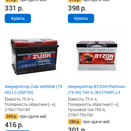
331
р.
398
р.
Купить
Купить
Аккумулятор Zubr MARINE (75
Аккумулятор BYZON Platinum
Ah) L3 (ZM750)
(75 Ah) 760 А, (BYZ750P) L3
Ёмкость 75 А·ч,
Ёмкость 75 А·ч,
Полярность обратная [- +],
Полярность обратная [- +],
278x175x190
Пусковой ток 760 А,
278x175x190
395
р.
при сдаче акб
280
р.
при сдаче акб
416
р.
301
р.