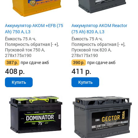
Аккумулятор AKOM +EFB (75
Аккумулятор AKOM Reactor
Ah) 750 А, L3
(75 Ah) 820 А, L3
Ёмкость 75 А·ч,
Ёмкость 75 А·ч,
Полярность обратная [- +],
Полярность обратная [- +],
Пусковой ток 750 А,
Пусковой ток 820 А,
278x175x190
278x175x190
387
р.
при сдаче акб
390
р.
при сдаче акб
408
р.
411
р.
Купить
Купить