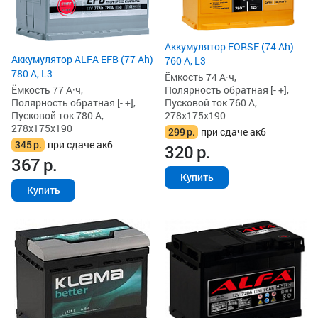
Аккумулятор FORSE (74 Ah)
Аккумулятор ALFA EFB (77 Ah)
760 А, L3
780 А, L3
Ёмкость 74 А·ч,
Ёмкость 77 А·ч,
Полярность обратная [- +],
Полярность обратная [- +],
Пусковой ток 760 А,
Пусковой ток 780 А,
278x175x190
278x175x190
299
р.
при сдаче акб
345
р.
при сдаче акб
320
р.
367
р.
Купить
Купить