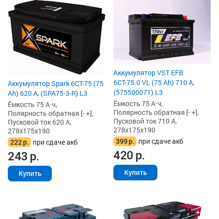
Аккумулятор VST EFB
6СТ-75.0 VL (75 Ah) 710 А,
Аккумулятор Spark 6СТ-75 (75
(575500071) L3
Ah) 620 А, (SPA75-3-R) L3
Ёмкость 75 А·ч,
Ёмкость 75 А·ч,
Полярность обратная [- +],
Полярность обратная [- +],
Пусковой ток 710 А,
Пусковой ток 620 А,
278x175x190
278x175x190
399
р.
при сдаче акб
222
р.
при сдаче акб
420
р.
243
р.
Купить
Купить