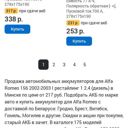
Ёмкость 77 А·ч,
278x175x190
Полярность обратная [- +],
317
р.
при сдаче акб
Пусковой ток 700 А,
278x175x190
338
р.
231
р.
при сдаче акб
253
р.
Купить
Купить
1
2
3
4
5
Продажа автомобильных аккумуляторов для Alfa
Romeo 156 2002-2003 I рестайлинг 1 2.4 (дизель) в
Минске по цене от 217 руб. Подобрать АКБ по марке
авто и купить аккумулятор для Alfa Romeo с
доставкой по Беларуси: Гродно, Брест, Витебск,
Гомель, Могилев и другие. Скидки и акции при покупке,
старый АКБ в зачет. В каталоге 175 моделей