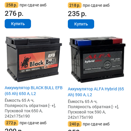
258
р.
при сдаче акб
218
р.
при сдаче акб
276
р.
235
р.
Купить
Купить
Аккумулятор BLACK BULL EFB
Аккумулятор ALFA Hybrid (65
(65 Ah) 650 А, L2
Ah) 590 А, L2
Ёмкость 65 А·ч,
Ёмкость 65 А·ч,
Полярность обратная [- +],
Полярность обратная [- +],
Пусковой ток 650 А,
Пусковой ток 590 А,
242x175x190
242x175x190
272
р.
при сдаче акб
240
р.
при сдаче акб