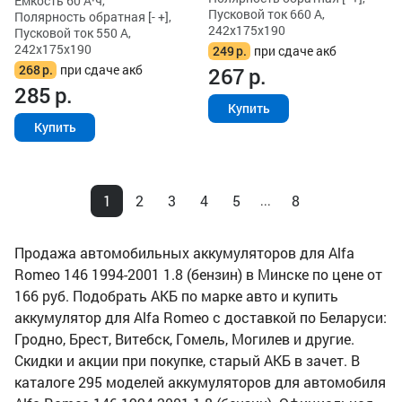
Ёмкость 60 А·ч,
Пусковой ток 660 А,
Полярность обратная [- +],
242x175x190
Пусковой ток 550 А,
242x175x190
249
р.
при сдаче акб
268
р.
при сдаче акб
267
р.
285
р.
Купить
Купить
1
2
3
4
5
8
...
Продажа автомобильных аккумуляторов для Alfa
Romeo 146 1994-2001 1.8 (бензин) в Минске по цене от
166 руб. Подобрать АКБ по марке авто и купить
аккумулятор для Alfa Romeo с доставкой по Беларуси:
Гродно, Брест, Витебск, Гомель, Могилев и другие.
Скидки и акции при покупке, старый АКБ в зачет. В
каталоге 295 моделей аккумуляторов для автомобиля