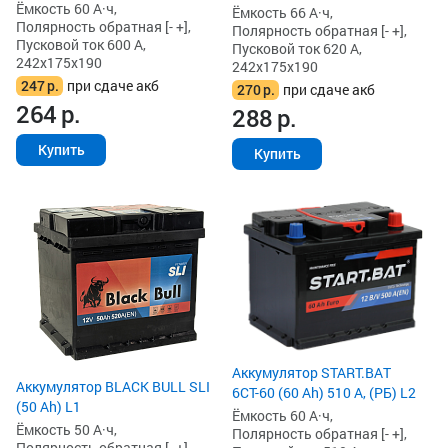
Ёмкость 60 А·ч,
Ёмкость 66 А·ч,
Полярность обратная [- +],
Полярность обратная [- +],
Пусковой ток 600 А,
Пусковой ток 620 А,
242x175x190
242x175x190
247
р.
при сдаче акб
270
р.
при сдаче акб
264
р.
288
р.
Купить
Купить
Аккумулятор START.BAT
Аккумулятор BLACK BULL SLI
6СТ-60 (60 Ah) 510 А, (РБ) L2
(50 Ah) L1
Ёмкость 60 А·ч,
Ёмкость 50 А·ч,
Полярность обратная [- +],
Полярность обратная [- +],