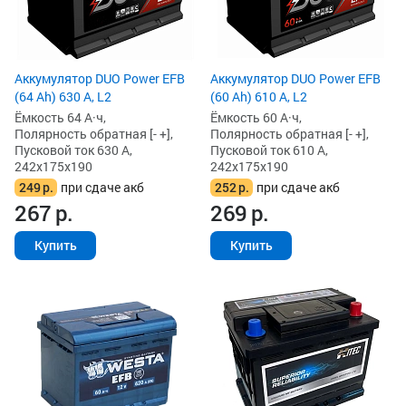
Аккумулятор DUO Power EFB
Аккумулятор DUO Power EFB
(64 Ah) 630 А, L2
(60 Ah) 610 А, L2
Ёмкость 64 А·ч,
Ёмкость 60 А·ч,
Полярность обратная [- +],
Полярность обратная [- +],
Пусковой ток 630 А,
Пусковой ток 610 А,
242x175x190
242x175x190
249
р.
при сдаче акб
252
р.
при сдаче акб
267
р.
269
р.
Купить
Купить