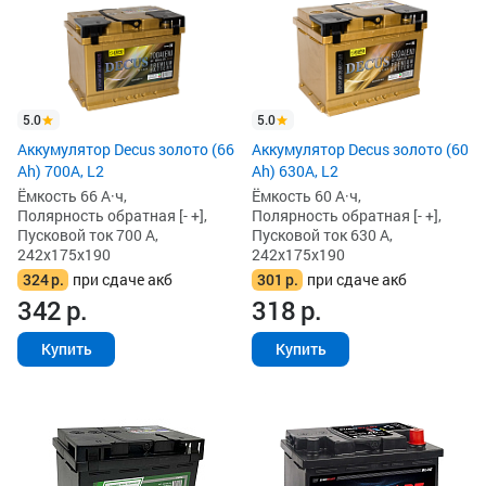
5.0
5.0
Аккумулятор Decus золото (66
Аккумулятор Decus золото (60
Ah) 700A, L2
Ah) 630A, L2
Ёмкость 66 А·ч,
Ёмкость 60 А·ч,
Полярность обратная [- +],
Полярность обратная [- +],
Пусковой ток 700 А,
Пусковой ток 630 А,
242x175x190
242x175x190
324
р.
при сдаче акб
301
р.
при сдаче акб
342
р.
318
р.
Купить
Купить