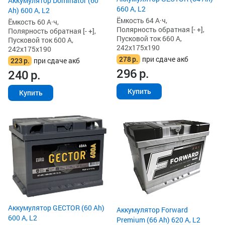
Аккумулятор Dominator (60
660 А, L2
Ah) 600 А, L2
Ёмкость 64 А·ч,
Ёмкость 60 А·ч,
Полярность обратная [- +],
Полярность обратная [- +],
Пусковой ток 660 А,
Пусковой ток 600 А,
242x175x190
242x175x190
278
р.
при сдаче акб
223
р.
при сдаче акб
296
р.
240
р.
Купить
Купить
Аккумулятор GECTOR (60 Ah)
Аккумулятор Forward
600 А, L2
Premium (66 Ah) 620 А, L2