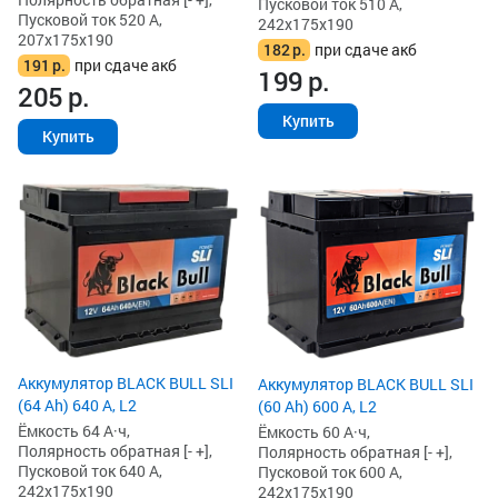
Пусковой ток 510 А,
Пусковой ток 520 А,
242x175x190
207x175x190
182
р.
при сдаче акб
191
р.
при сдаче акб
199
р.
205
р.
Купить
Купить
Аккумулятор BLACK BULL SLI
Аккумулятор BLACK BULL SLI
(64 Ah) 640 А, L2
(60 Ah) 600 А, L2
Ёмкость 64 А·ч,
Ёмкость 60 А·ч,
Полярность обратная [- +],
Полярность обратная [- +],
Пусковой ток 640 А,
Пусковой ток 600 А,
242x175x190
242x175x190