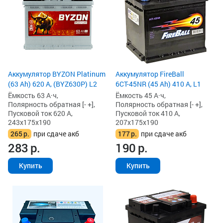
Аккумулятор BYZON Platinum
Аккумулятор FireBall
(63 Ah) 620 А, (BYZ630P) L2
6СТ-45NR (45 Ah) 410 А, L1
Ёмкость 63 А·ч,
Ёмкость 45 А·ч,
Полярность обратная [- +],
Полярность обратная [- +],
Пусковой ток 620 А,
Пусковой ток 410 А,
243x175x190
207x175x190
265
р.
при сдаче акб
177
р.
при сдаче акб
283
р.
190
р.
Купить
Купить