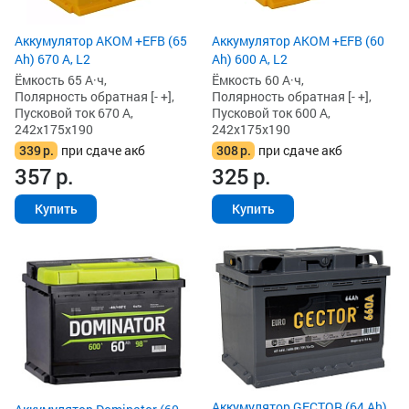
Аккумулятор AKOM +EFB (65
Аккумулятор AKOM +EFB (60
Ah) 670 А, L2
Ah) 600 А, L2
Ёмкость 65 А·ч,
Ёмкость 60 А·ч,
Полярность обратная [- +],
Полярность обратная [- +],
Пусковой ток 670 А,
Пусковой ток 600 А,
242x175x190
242x175x190
339
р.
при сдаче акб
308
р.
при сдаче акб
357
р.
325
р.
Купить
Купить
Аккумулятор GECTOR (64 Ah)