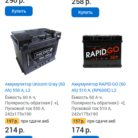
290
р.
258
р.
Купить
Купить
Аккумулятор Unicorn Gray (60
Аккумулятор RAPID GO (60
Ah) 550 А, L2
Ah) 510 А, (RP600E) L2
Ёмкость 60 А·ч,
Ёмкость 60 А·ч,
Полярность обратная [- +],
Полярность обратная [- +],
Пусковой ток 550 А,
Пусковой ток 510 А,
242x175x190
242x175x190
197
р.
при сдаче акб
157
р.
при сдаче акб
214
р.
174
р.