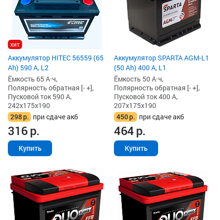
хит
Аккумулятор HITEC 56559 (65
Аккумулятор SPARTA AGM-L1
Ah) 590 А, L2
(50 Ah) 400 А, L1
Ёмкость 65 А·ч,
Ёмкость 50 А·ч,
Полярность обратная [- +],
Полярность обратная [- +],
Пусковой ток 590 А,
Пусковой ток 400 А,
242x175x190
207x175x190
298
р.
при сдаче акб
450
р.
при сдаче акб
316
р.
464
р.
Купить
Купить