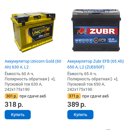
Аккумулятор Unicorn Gold (60
Аккумулятор Zubr EFB (65 Ah)
Ah) 630 А, L2
650 А, L2 (ZUE650F)
Ёмкость 60 А·ч,
Ёмкость 65 А·ч,
Полярность обратная [- +],
Полярность обратная [- +],
Пусковой ток 630 А,
Пусковой ток 650 А,
242x175x190
242x175x190
301
р.
при сдаче акб
371
р.
при сдаче акб
318
р.
389
р.
Купить
Купить