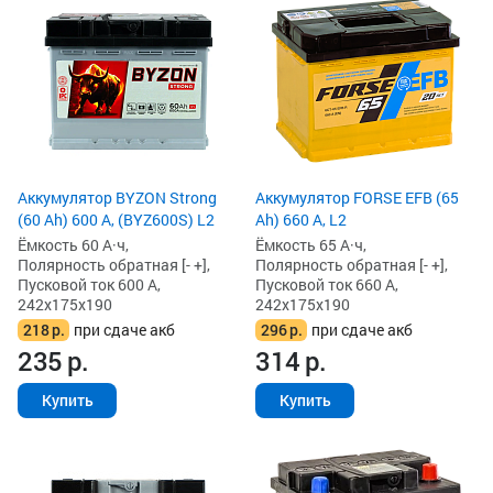
Аккумулятор BYZON Strong
Аккумулятор FORSE EFB (65
(60 Ah) 600 А, (BYZ600S) L2
Ah) 660 А, L2
Ёмкость 60 А·ч,
Ёмкость 65 А·ч,
Полярность обратная [- +],
Полярность обратная [- +],
Пусковой ток 600 А,
Пусковой ток 660 А,
242x175x190
242x175x190
218
р.
при сдаче акб
296
р.
при сдаче акб
235
р.
314
р.
Купить
Купить