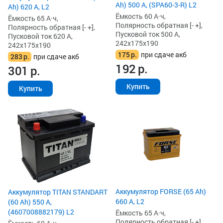
Ah) 500 А, (SPA60-3-R) L2
Ah) 620 А, L2
Ёмкость 60 А·ч,
Ёмкость 65 А·ч,
Полярность обратная [- +],
Полярность обратная [- +],
Пусковой ток 500 А,
Пусковой ток 620 А,
242x175x190
242x175x190
175
р.
при сдаче акб
283
р.
при сдаче акб
192
р.
301
р.
Купить
Купить
Аккумулятор FORSE (65 Ah)
Аккумулятор TITAN STANDART
660 А, L2
(60 Ah) 550 А,
(4607008882179) L2
Ёмкость 65 А·ч,
Полярность обратная [- +],