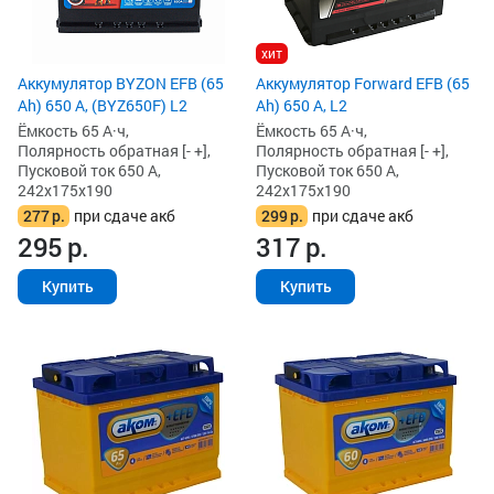
хит
Аккумулятор BYZON EFB (65
Аккумулятор Forward EFB (65
Ah) 650 А, (BYZ650F) L2
Ah) 650 А, L2
Ёмкость 65 А·ч,
Ёмкость 65 А·ч,
Полярность обратная [- +],
Полярность обратная [- +],
Пусковой ток 650 А,
Пусковой ток 650 А,
242x175x190
242x175x190
277
р.
при сдаче акб
299
р.
при сдаче акб
295
р.
317
р.
Купить
Купить