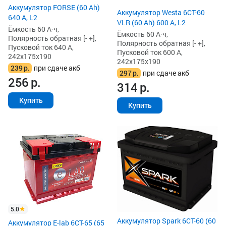
Аккумулятор FORSE (60 Ah)
Аккумулятор Westa 6СТ-60
640 А, L2
VLR (60 Ah) 600 А, L2
Ёмкость 60 А·ч,
Ёмкость 60 А·ч,
Полярность обратная [- +],
Полярность обратная [- +],
Пусковой ток 640 А,
Пусковой ток 600 А,
242x175x190
242x175x190
239
р.
при сдаче акб
297
р.
при сдаче акб
256
р.
314
р.
Купить
Купить
5.0
Аккумулятор Spark 6СТ-60 (60
Аккумулятор E-lab 6СТ-65 (65