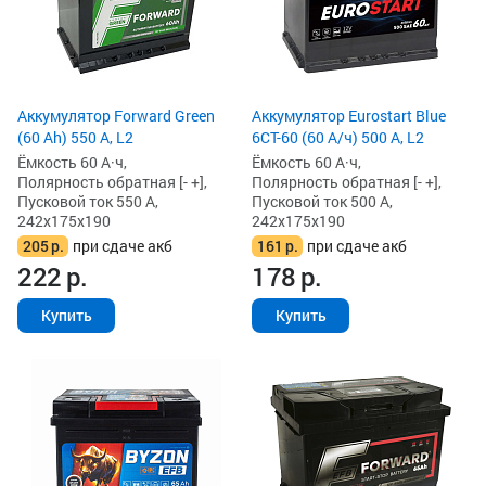
Аккумулятор Forward Green
Аккумулятор Eurostart Blue
(60 Ah) 550 А, L2
6CT-60 (60 А/ч) 500 А, L2
Ёмкость 60 А·ч,
Ёмкость 60 А·ч,
Полярность обратная [- +],
Полярность обратная [- +],
Пусковой ток 550 А,
Пусковой ток 500 А,
242x175x190
242x175x190
205
р.
при сдаче акб
161
р.
при сдаче акб
222
р.
178
р.
Купить
Купить