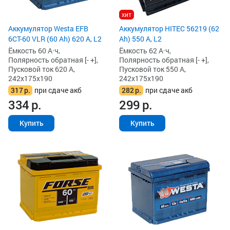
хит
Аккумулятор Westa EFB
Аккумулятор HITEC 56219 (62
6СТ-60 VLR (60 Ah) 620 А, L2
Ah) 550 А, L2
Ёмкость 60 А·ч,
Ёмкость 62 А·ч,
Полярность обратная [- +],
Полярность обратная [- +],
Пусковой ток 620 А,
Пусковой ток 550 А,
242x175x190
242x175x190
317
р.
при сдаче акб
282
р.
при сдаче акб
334
р.
299
р.
Купить
Купить