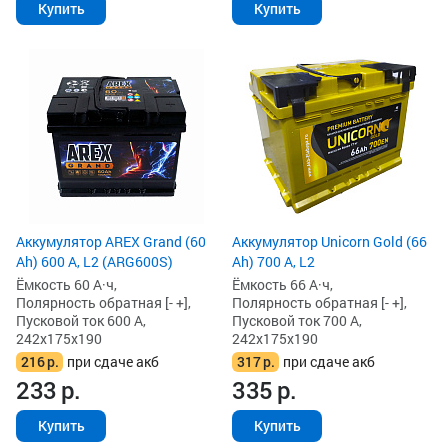
Купить
Купить
Аккумулятор AREX Grand (60
Аккумулятор Unicorn Gold (66
Ah) 600 А, L2 (ARG600S)
Ah) 700 А, L2
Ёмкость 60 А·ч,
Ёмкость 66 А·ч,
Полярность обратная [- +],
Полярность обратная [- +],
Пусковой ток 600 А,
Пусковой ток 700 А,
242x175x190
242x175x190
216
р.
при сдаче акб
317
р.
при сдаче акб
233
р.
335
р.
Купить
Купить