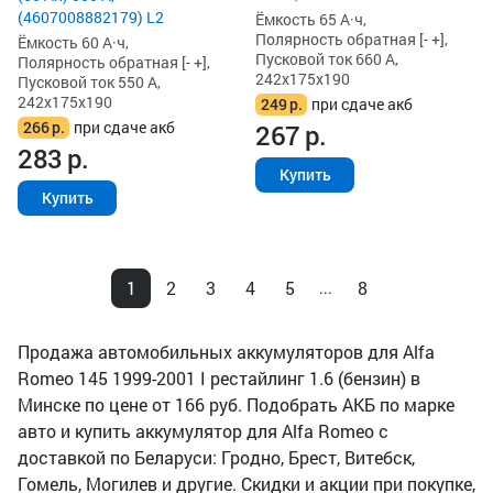
(4607008882179) L2
Ёмкость 65 А·ч,
Полярность обратная [- +],
Ёмкость 60 А·ч,
Пусковой ток 660 А,
Полярность обратная [- +],
242x175x190
Пусковой ток 550 А,
242x175x190
249
р.
при сдаче акб
266
р.
при сдаче акб
267
р.
283
р.
Купить
Купить
1
2
3
4
5
8
...
Продажа автомобильных аккумуляторов для Alfa
Romeo 145 1999-2001 I рестайлинг 1.6 (бензин) в
Минске по цене от 166 руб. Подобрать АКБ по марке
авто и купить аккумулятор для Alfa Romeo с
доставкой по Беларуси: Гродно, Брест, Витебск,
Гомель, Могилев и другие. Скидки и акции при покупке,