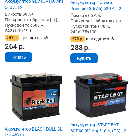
Аккумулятор GECTOR (60 Ah)
Аккумулятор Forward
600 А, L2
Premium (66 Ah) 620 А, L2
Ёмкость 60 А·ч,
Ёмкость 66 А·ч,
Полярность обратная [- +],
Полярность обратная [- +],
Пусковой ток 600 А,
Пусковой ток 620 А,
242x175x190
242x175x190
247
р.
при сдаче акб
270
р.
при сдаче акб
264
р.
288
р.
Купить
Купить
Аккумулятор START.BAT
Аккумулятор BLACK BULL SLI
6СТ-60 (60 Ah) 510 А, (РБ) L2
(50 Ah) L1