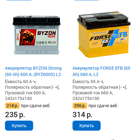
Аккумулятор BYZON Strong
Аккумулятор FORSE EFB (65
(60 Ah) 600 А, (BYZ600S) L2
Ah) 660 А, L2
Ёмкость 60 А·ч,
Ёмкость 65 А·ч,
Полярность обратная [- +],
Полярность обратная [- +],
Пусковой ток 600 А,
Пусковой ток 660 А,
242x175x190
242x175x190
218
р.
при сдаче акб
296
р.
при сдаче акб
235
р.
314
р.
Купить
Купить