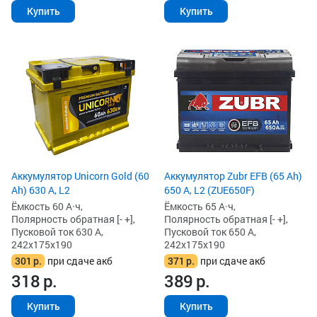
Купить
Купить
Аккумулятор Unicorn Gold (60
Аккумулятор Zubr EFB (65 Ah)
Ah) 630 А, L2
650 А, L2 (ZUE650F)
Ёмкость 60 А·ч,
Ёмкость 65 А·ч,
Полярность обратная [- +],
Полярность обратная [- +],
Пусковой ток 630 А,
Пусковой ток 650 А,
242x175x190
242x175x190
301
р.
при сдаче акб
371
р.
при сдаче акб
318
р.
389
р.
Купить
Купить