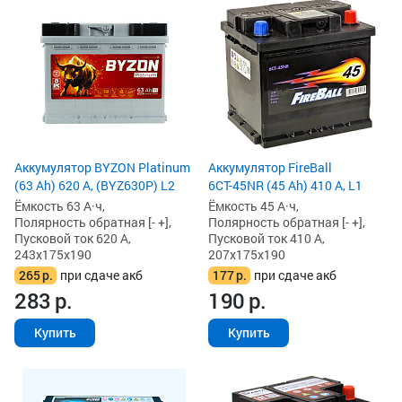
Аккумулятор BYZON Platinum
Аккумулятор FireBall
(63 Ah) 620 А, (BYZ630P) L2
6СТ-45NR (45 Ah) 410 А, L1
Ёмкость 63 А·ч,
Ёмкость 45 А·ч,
Полярность обратная [- +],
Полярность обратная [- +],
Пусковой ток 620 А,
Пусковой ток 410 А,
243x175x190
207x175x190
265
р.
при сдаче акб
177
р.
при сдаче акб
283
р.
190
р.
Купить
Купить