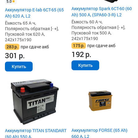
5.0
Аккумулятор Spark 6СТ-60 (60
Аккумулятор E-lab 6СТ-65 (65
Ah) 500 А, (SPA60-3-R) L2
Ah) 620 А, L2
Ёмкость 60 А·ч,
Ёмкость 65 А·ч,
Полярность обратная [- +],
Полярность обратная [- +],
Пусковой ток 500 А,
Пусковой ток 620 А,
242x175x190
242x175x190
175
р.
при сдаче акб
283
р.
при сдаче акб
192
р.
301
р.
Купить
Купить
Аккумулятор FORSE (65 Ah)
Аккумулятор TITAN STANDART
660 А, L2
(60 Ah) 550 А,