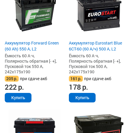
Аккумулятор Forward Green
Аккумулятор Eurostart Blue
(60 Ah) 550 А, L2
6CT-60 (60 А/ч) 500 А, L2
Ёмкость 60 А·ч,
Ёмкость 60 А·ч,
Полярность обратная [- +],
Полярность обратная [- +],
Пусковой ток 550 А,
Пусковой ток 500 А,
242x175x190
242x175x190
205
р.
при сдаче акб
161
р.
при сдаче акб
222
р.
178
р.
Купить
Купить