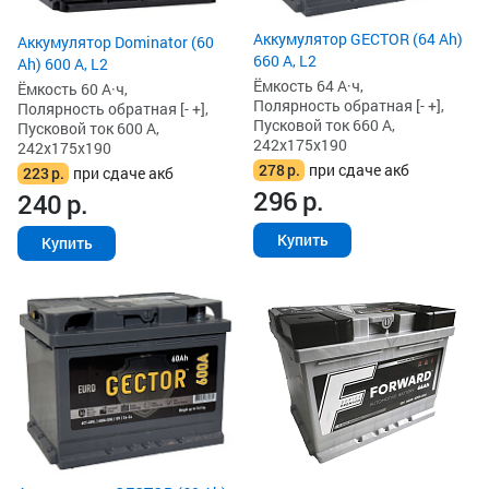
Аккумулятор GECTOR (64 Ah)
Аккумулятор Dominator (60
660 А, L2
Ah) 600 А, L2
Ёмкость 64 А·ч,
Ёмкость 60 А·ч,
Полярность обратная [- +],
Полярность обратная [- +],
Пусковой ток 660 А,
Пусковой ток 600 А,
242x175x190
242x175x190
278
р.
при сдаче акб
223
р.
при сдаче акб
296
р.
240
р.
Купить
Купить