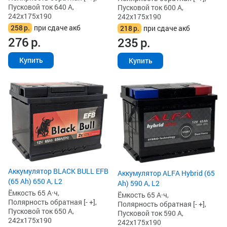
Пусковой ток 640 А,
Пусковой ток 600 А,
242x175x190
242x175x190
258
р.
при сдаче акб
218
р.
при сдаче акб
276
р.
235
р.
Купить
Купить
Аккумулятор BLACK BULL EFB
Аккумулятор ALFA Hybrid (65
(65 Ah) 650 А, L2
Ah) 590 А, L2
Ёмкость 65 А·ч,
Ёмкость 65 А·ч,
Полярность обратная [- +],
Полярность обратная [- +],
Пусковой ток 650 А,
Пусковой ток 590 А,
242x175x190
242x175x190