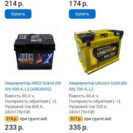
214
р.
174
р.
Купить
Купить
Аккумулятор AREX Grand (60
Аккумулятор Unicorn Gold (66
Ah) 600 А, L2 (ARG600S)
Ah) 700 А, L2
Ёмкость 60 А·ч,
Ёмкость 66 А·ч,
Полярность обратная [- +],
Полярность обратная [- +],
Пусковой ток 600 А,
Пусковой ток 700 А,
242x175x190
242x175x190
216
р.
при сдаче акб
317
р.
при сдаче акб
233
р.
335
р.