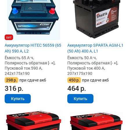
хит
Аккумулятор HITEC 56559 (65
Аккумулятор SPARTA AGM-L1
Ah) 590 А, L2
(50 Ah) 400 А, L1
Ёмкость 65 А·ч,
Ёмкость 50 А·ч,
Полярность обратная [- +],
Полярность обратная [- +],
Пусковой ток 590 А,
Пусковой ток 400 А,
242x175x190
207x175x190
298
р.
при сдаче акб
450
р.
при сдаче акб
316
р.
464
р.
Купить
Купить