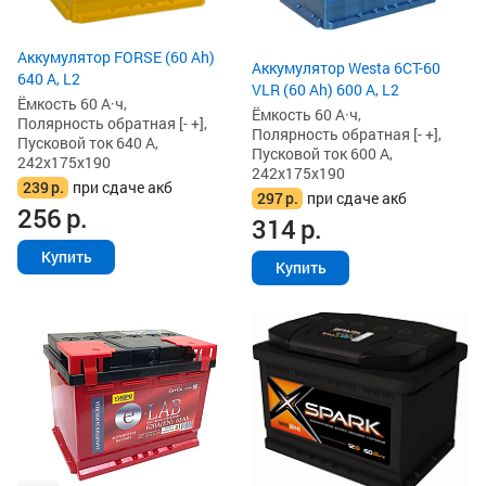
Аккумулятор FORSE (60 Ah)
Аккумулятор Westa 6СТ-60
640 А, L2
VLR (60 Ah) 600 А, L2
Ёмкость 60 А·ч,
Ёмкость 60 А·ч,
Полярность обратная [- +],
Полярность обратная [- +],
Пусковой ток 640 А,
Пусковой ток 600 А,
242x175x190
242x175x190
239
р.
при сдаче акб
297
р.
при сдаче акб
256
р.
314
р.
Купить
Купить