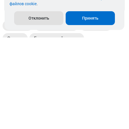
файлов cookie
.
info@akkamulik.by
Отклонить
Принять
Доставка
Пункты выдачи
Магазины
Оплата
Безналичный расчет
Прием б/у акб
Информация
Отзывы
Контакты
© 2026. ООО «Аккамулик». 220056, Беларусь, г. Минск,
пр. Независимости, д.199.
УНП 192748524. Зарегистрирован в торговом реестре
№ 369712 от 01.03.2017