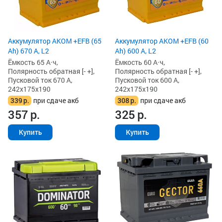
Аккумулятор AKOM +EFB (65
Аккумулятор AKOM +EFB (60
Ah) 670 А, L2
Ah) 600 А, L2
Ёмкость 65 А·ч,
Ёмкость 60 А·ч,
Полярность обратная [- +],
Полярность обратная [- +],
Пусковой ток 670 А,
Пусковой ток 600 А,
242x175x190
242x175x190
339
р.
при сдаче акб
308
р.
при сдаче акб
357
р.
325
р.
Купить
Купить