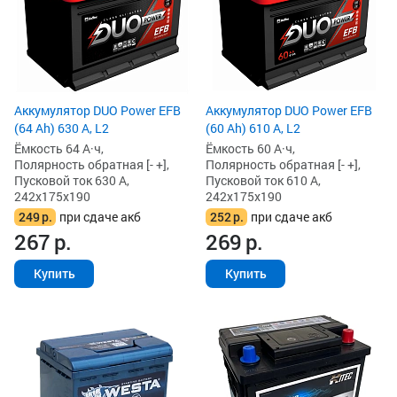
Аккумулятор DUO Power EFB
Аккумулятор DUO Power EFB
(64 Ah) 630 А, L2
(60 Ah) 610 А, L2
Ёмкость 64 А·ч,
Ёмкость 60 А·ч,
Полярность обратная [- +],
Полярность обратная [- +],
Пусковой ток 630 А,
Пусковой ток 610 А,
242x175x190
242x175x190
249
р.
при сдаче акб
252
р.
при сдаче акб
267
р.
269
р.
Купить
Купить