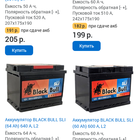
Ёмкость 60 А·ч,
Ёмкость 50 А·ч,
Полярность обратная [- +],
Полярность обратная [- +],
Пусковой ток 510 А,
Пусковой ток 520 А,
242x175x190
207x175x190
182
р.
при сдаче акб
191
р.
при сдаче акб
199
р.
205
р.
Купить
Купить
Аккумулятор BLACK BULL SLI
Аккумулятор BLACK BULL SLI
(64 Ah) 640 А, L2
(60 Ah) 600 А, L2
Ёмкость 64 А·ч,
Ёмкость 60 А·ч,
Полярность обратная [- +],
Полярность обратная [- +],