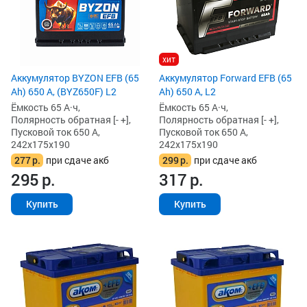
хит
Аккумулятор BYZON EFB (65
Аккумулятор Forward EFB (65
Ah) 650 А, (BYZ650F) L2
Ah) 650 А, L2
Ёмкость 65 А·ч,
Ёмкость 65 А·ч,
Полярность обратная [- +],
Полярность обратная [- +],
Пусковой ток 650 А,
Пусковой ток 650 А,
242x175x190
242x175x190
277
р.
при сдаче акб
299
р.
при сдаче акб
295
р.
317
р.
Купить
Купить