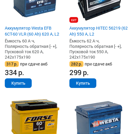
хит
Аккумулятор Westa EFB
Аккумулятор HITEC 56219 (62
6СТ-60 VLR (60 Ah) 620 А, L2
Ah) 550 А, L2
Ёмкость 60 А·ч,
Ёмкость 62 А·ч,
Полярность обратная [- +],
Полярность обратная [- +],
Пусковой ток 620 А,
Пусковой ток 550 А,
242x175x190
242x175x190
317
р.
при сдаче акб
282
р.
при сдаче акб
334
р.
299
р.
Купить
Купить