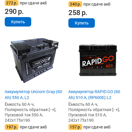
272
р.
при сдаче акб
240
р.
при сдаче акб
290
р.
258
р.
Купить
Купить
Аккумулятор Unicorn Gray (60
Аккумулятор RAPID GO (60
Ah) 550 А, L2
Ah) 510 А, (RP600E) L2
Ёмкость 60 А·ч,
Ёмкость 60 А·ч,
Полярность обратная [- +],
Полярность обратная [- +],
Пусковой ток 550 А,
Пусковой ток 510 А,
242x175x190
242x175x190
197
р.
при сдаче акб
157
р.
при сдаче акб