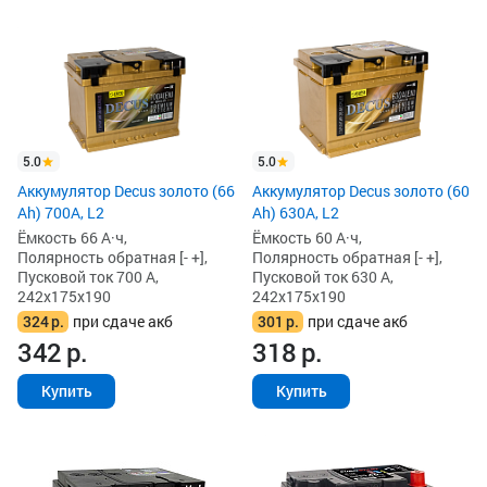
5.0
5.0
Аккумулятор Decus золото (66
Аккумулятор Decus золото (60
Ah) 700A, L2
Ah) 630A, L2
Ёмкость 66 А·ч,
Ёмкость 60 А·ч,
Полярность обратная [- +],
Полярность обратная [- +],
Пусковой ток 700 А,
Пусковой ток 630 А,
242x175x190
242x175x190
324
р.
при сдаче акб
301
р.
при сдаче акб
342
р.
318
р.
Купить
Купить