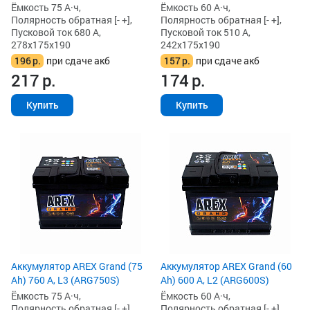
Ёмкость 75 А·ч,
Ёмкость 60 А·ч,
Полярность обратная [- +],
Полярность обратная [- +],
Пусковой ток 680 А,
Пусковой ток 510 А,
278x175x190
242x175x190
196
р.
при сдаче акб
157
р.
при сдаче акб
217
р.
174
р.
Купить
Купить
Аккумулятор AREX Grand (75
Аккумулятор AREX Grand (60
Ah) 760 А, L3 (ARG750S)
Ah) 600 А, L2 (ARG600S)
Ёмкость 75 А·ч,
Ёмкость 60 А·ч,
Полярность обратная [- +],
Полярность обратная [- +],