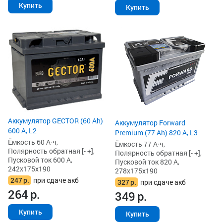
Купить
Купить
Аккумулятор GECTOR (60 Ah)
Аккумулятор Forward
600 А, L2
Premium (77 Ah) 820 А, L3
Ёмкость 60 А·ч,
Ёмкость 77 А·ч,
Полярность обратная [- +],
Полярность обратная [- +],
Пусковой ток 600 А,
Пусковой ток 820 А,
242x175x190
278x175x190
247
р.
при сдаче акб
327
р.
при сдаче акб
264
р.
349
р.
Купить
Купить