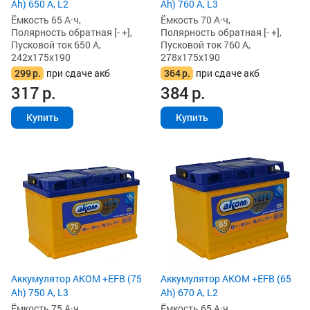
Ah) 650 А, L2
Ah) 760 А, L3
Ёмкость 65 А·ч,
Ёмкость 70 А·ч,
Полярность обратная [- +],
Полярность обратная [- +],
Пусковой ток 650 А,
Пусковой ток 760 А,
242x175x190
278x175x190
299
р.
при сдаче акб
364
р.
при сдаче акб
317
р.
384
р.
Купить
Купить
Аккумулятор AKOM +EFB (75
Аккумулятор AKOM +EFB (65
Ah) 750 А, L3
Ah) 670 А, L2
Ёмкость 75 А·ч,
Ёмкость 65 А·ч,