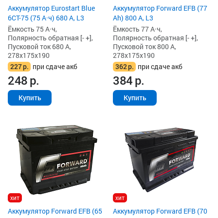
Аккумулятор Eurostart Blue
Аккумулятор Forward EFB (77
6CT-75 (75 А·ч) 680 А, L3
Ah) 800 А, L3
Ёмкость 75 А·ч,
Ёмкость 77 А·ч,
Полярность обратная [- +],
Полярность обратная [- +],
Пусковой ток 680 А,
Пусковой ток 800 А,
278x175x190
278x175x190
227
р.
при сдаче акб
362
р.
при сдаче акб
248
р.
384
р.
Купить
Купить
хит
хит
Аккумулятор Forward EFB (65
Аккумулятор Forward EFB (70