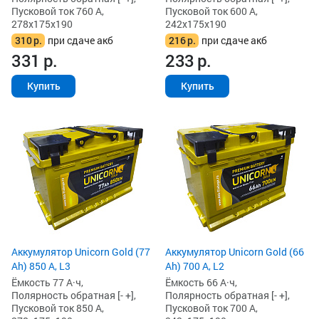
Пусковой ток 760 А,
Пусковой ток 600 А,
278x175x190
242x175x190
310
р.
при сдаче акб
216
р.
при сдаче акб
331
р.
233
р.
Купить
Купить
Аккумулятор Unicorn Gold (77
Аккумулятор Unicorn Gold (66
Ah) 850 А, L3
Ah) 700 А, L2
Ёмкость 77 А·ч,
Ёмкость 66 А·ч,
Полярность обратная [- +],
Полярность обратная [- +],
Пусковой ток 850 А,
Пусковой ток 700 А,