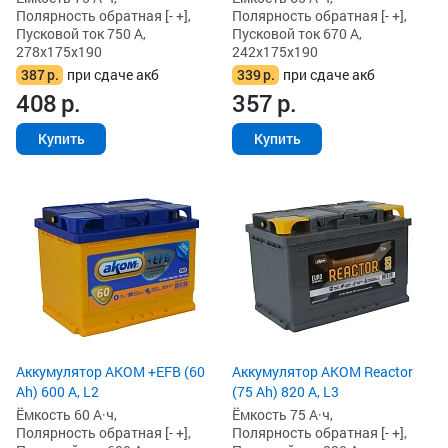
Полярность обратная [- +],
Полярность обратная [- +],
Пусковой ток 750 А,
Пусковой ток 670 А,
278x175x190
242x175x190
387
р.
при сдаче акб
339
р.
при сдаче акб
408
р.
357
р.
Купить
Купить
Аккумулятор AKOM +EFB (60
Аккумулятор AKOM Reactor
Ah) 600 А, L2
(75 Ah) 820 А, L3
Ёмкость 60 А·ч,
Ёмкость 75 А·ч,
Полярность обратная [- +],
Полярность обратная [- +],