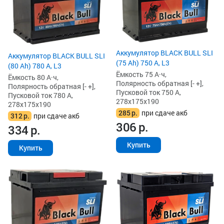
Аккумулятор BLACK BULL SLI
Аккумулятор BLACK BULL SLI
(75 Ah) 750 А, L3
(80 Ah) 780 А, L3
Ёмкость 75 А·ч,
Ёмкость 80 А·ч,
Полярность обратная [- +],
Полярность обратная [- +],
Пусковой ток 750 А,
Пусковой ток 780 А,
278x175x190
278x175x190
285
р.
при сдаче акб
312
р.
при сдаче акб
306
р.
334
р.
Купить
Купить