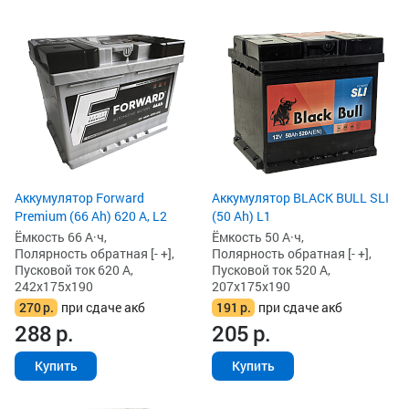
Аккумулятор Forward
Аккумулятор BLACK BULL SLI
Premium (66 Ah) 620 А, L2
(50 Ah) L1
Ёмкость 66 А·ч,
Ёмкость 50 А·ч,
Полярность обратная [- +],
Полярность обратная [- +],
Пусковой ток 620 А,
Пусковой ток 520 А,
242x175x190
207x175x190
270
р.
при сдаче акб
191
р.
при сдаче акб
288
р.
205
р.
Купить
Купить