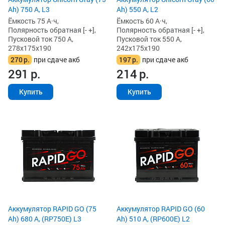
Ah) 750 А, L3
Ah) 550 А, L2
Ёмкость 75 А·ч,
Ёмкость 60 А·ч,
Полярность обратная [- +],
Полярность обратная [- +],
Пусковой ток 750 А,
Пусковой ток 550 А,
278x175x190
242x175x190
270
р.
при сдаче акб
197
р.
при сдаче акб
291
р.
214
р.
Купить
Купить
Аккумулятор RAPID GO (75
Аккумулятор RAPID GO (60
Ah) 680 А, (RP750E) L3
Ah) 510 А, (RP600E) L2