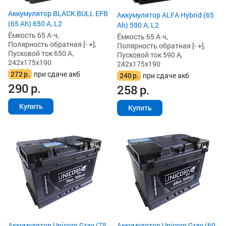
Аккумулятор BLACK BULL EFB
Аккумулятор ALFA Hybrid (65
(65 Ah) 650 А, L2
Ah) 590 А, L2
Ёмкость 65 А·ч,
Ёмкость 65 А·ч,
Полярность обратная [- +],
Полярность обратная [- +],
Пусковой ток 650 А,
Пусковой ток 590 А,
242x175x190
242x175x190
272
р.
при сдаче акб
240
р.
при сдаче акб
290
р.
258
р.
Купить
Купить
Аккумулятор Unicorn Gray (75
Аккумулятор Unicorn Gray (60