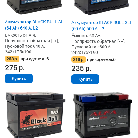
Аккумулятор BLACK BULL SLI
Аккумулятор BLACK BULL SLI
(64 Ah) 640 А, L2
(60 Ah) 600 А, L2
Ёмкость 64 А·ч,
Ёмкость 60 А·ч,
Полярность обратная [- +],
Полярность обратная [- +],
Пусковой ток 640 А,
Пусковой ток 600 А,
242x175x190
242x175x190
258
р.
при сдаче акб
218
р.
при сдаче акб
276
р.
235
р.
Купить
Купить