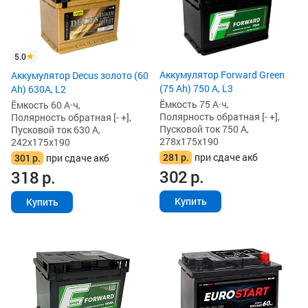
5.0
Аккумулятор Forward Green
Аккумулятор Decus золото (60
(75 Ah) 750 А, L3
Ah) 630A, L2
Ёмкость 75 А·ч,
Ёмкость 60 А·ч,
Полярность обратная [- +],
Полярность обратная [- +],
Пусковой ток 750 А,
Пусковой ток 630 А,
278x175x190
242x175x190
281
р.
при сдаче акб
301
р.
при сдаче акб
302
р.
318
р.
Купить
Купить