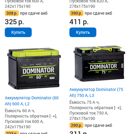
Пусковой ток 600 А,
Пусковой ток 820 А,
242x175x190
278x175x190
308
р.
при сдаче акб
390
р.
при сдаче акб
325
р.
411
р.
Купить
Купить
Аккумулятор Dominator (75
Ah) 750 А, L3
Аккумулятор Dominator (60
Ёмкость 75 А·ч,
Ah) 600 А, L2
Полярность обратная [- +],
Ёмкость 60 А·ч,
Пусковой ток 750 А,
Полярность обратная [- +],
278x175x190
Пусковой ток 600 А,
290
р.
при сдаче акб
242x175x190
311
р.
223
р.
при сдаче акб