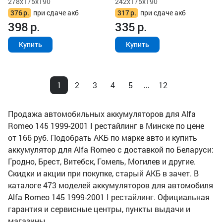
278x175x190
242x175x190
376
р.
при сдаче акб
317
р.
при сдаче акб
398
р.
335
р.
Купить
Купить
1
2
3
4
5
12
...
Продажа автомобильных аккумуляторов для Alfa
Romeo 145 1999-2001 I рестайлинг в Минске по цене
от 166 руб. Подобрать АКБ по марке авто и купить
аккумулятор для Alfa Romeo с доставкой по Беларуси:
Гродно, Брест, Витебск, Гомель, Могилев и другие.
Скидки и акции при покупке, старый АКБ в зачет. В
каталоге 473 моделей аккумуляторов для автомобиля
Alfa Romeo 145 1999-2001 I рестайлинг. Официальная
гарантия и сервисные центры, пункты выдачи и
магазины.