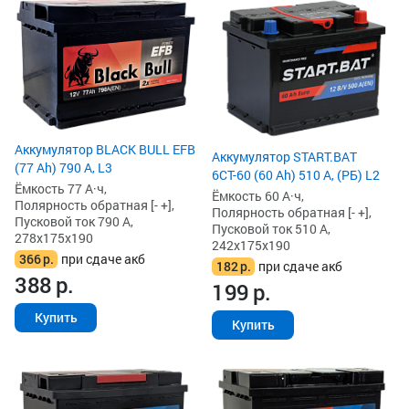
Аккумулятор BLACK BULL EFB
Аккумулятор START.BAT
(77 Ah) 790 А, L3
6СТ-60 (60 Ah) 510 А, (РБ) L2
Ёмкость 77 А·ч,
Ёмкость 60 А·ч,
Полярность обратная [- +],
Полярность обратная [- +],
Пусковой ток 790 А,
Пусковой ток 510 А,
278x175x190
242x175x190
366
р.
при сдаче акб
182
р.
при сдаче акб
388
р.
199
р.
Купить
Купить