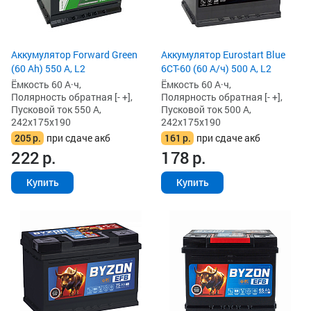
Аккумулятор Forward Green
Аккумулятор Eurostart Blue
(60 Ah) 550 А, L2
6CT-60 (60 А/ч) 500 А, L2
Ёмкость 60 А·ч,
Ёмкость 60 А·ч,
Полярность обратная [- +],
Полярность обратная [- +],
Пусковой ток 550 А,
Пусковой ток 500 А,
242x175x190
242x175x190
205
р.
при сдаче акб
161
р.
при сдаче акб
222
р.
178
р.
Купить
Купить