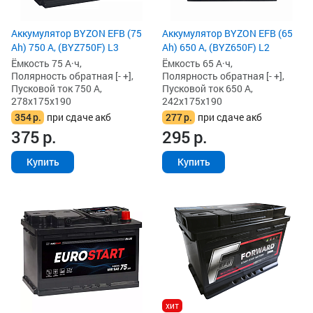
Аккумулятор BYZON EFB (75
Аккумулятор BYZON EFB (65
Ah) 750 А, (BYZ750F) L3
Ah) 650 А, (BYZ650F) L2
Ёмкость 75 А·ч,
Ёмкость 65 А·ч,
Полярность обратная [- +],
Полярность обратная [- +],
Пусковой ток 750 А,
Пусковой ток 650 А,
278x175x190
242x175x190
354
р.
при сдаче акб
277
р.
при сдаче акб
375
р.
295
р.
Купить
Купить
хит