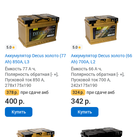
5.0
5.0
Аккумулятор Decus золото (77
Аккумулятор Decus золото (66
Ah) 850А, L3
Ah) 700A, L2
Ёмкость 77 А·ч,
Ёмкость 66 А·ч,
Полярность обратная [- +],
Полярность обратная [- +],
Пусковой ток 850 А,
Пусковой ток 700 А,
278x175x190
242x175x190
378
р.
при сдаче акб
324
р.
при сдаче акб
400
р.
342
р.
Купить
Купить