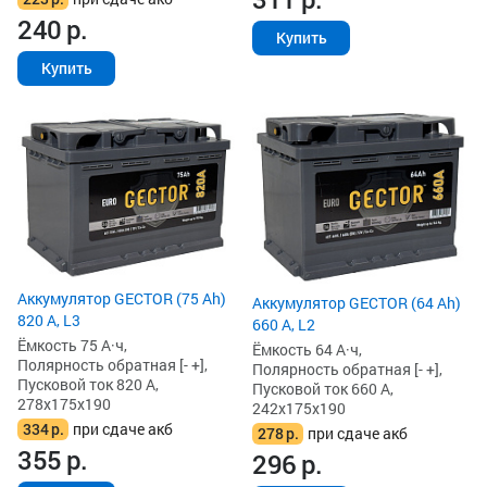
240
р.
Купить
Купить
Аккумулятор GECTOR (75 Ah)
Аккумулятор GECTOR (64 Ah)
820 А, L3
660 А, L2
Ёмкость 75 А·ч,
Ёмкость 64 А·ч,
Полярность обратная [- +],
Полярность обратная [- +],
Пусковой ток 820 А,
Пусковой ток 660 А,
278x175x190
242x175x190
334
р.
при сдаче акб
278
р.
при сдаче акб
355
р.
296
р.