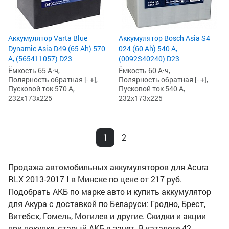
Аккумулятор Varta Blue
Аккумулятор Bosch Asia S4
Dynamic Asia D49 (65 Ah) 570
024 (60 Ah) 540 А,
А, (565411057) D23
(0092S40240) D23
Ёмкость 65 А·ч,
Ёмкость 60 А·ч,
Полярность обратная [- +],
Полярность обратная [- +],
Пусковой ток 570 А,
Пусковой ток 540 А,
232x173x225
232x173x225
1
2
Продажа автомобильных аккумуляторов для Acura
RLX 2013-2017 I в Минске по цене от 217 руб.
Подобрать АКБ по марке авто и купить аккумулятор
для Акура с доставкой по Беларуси: Гродно, Брест,
Витебск, Гомель, Могилев и другие. Скидки и акции
при покупке, старый АКБ в зачет. В каталоге 42