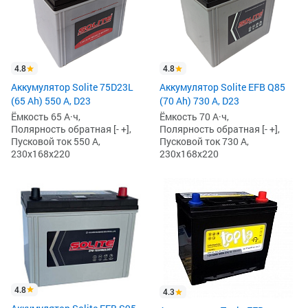
4.8
4.8
Аккумулятор Solite 75D23L
Аккумулятор Solite EFB Q85
(65 Ah) 550 А, D23
(70 Ah) 730 А, D23
Ёмкость 65 А·ч,
Ёмкость 70 А·ч,
Полярность обратная [- +],
Полярность обратная [- +],
Пусковой ток 550 А,
Пусковой ток 730 А,
230x168x220
230x168x220
4.8
4.3