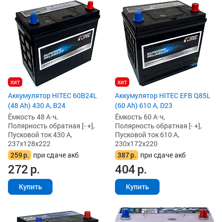
хит
хит
Аккумулятор HITEC 60B24L
Аккумулятор HITEC EFB Q85L
(48 Ah) 430 А, B24
(60 Ah) 610 А, D23
Ёмкость 48 А·ч,
Ёмкость 60 А·ч,
Полярность обратная [- +],
Полярность обратная [- +],
Пусковой ток 430 А,
Пусковой ток 610 А,
237x128x222
230x172x220
259
р.
при сдаче акб
387
р.
при сдаче акб
272
р.
404
р.
Купить
Купить