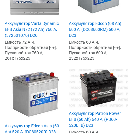
Аккумулятор Varta Dynamic
Аккумулятор Edcon (68 Ah)
EFB Asia N72 (72 Ah) 760 А,
600 А, (DC68600RM) 600 А,
(572501076) D26
D23
Ёмкость 72 А·ч,
Ёмкость 68 А·ч,
Полярность обратная [- +],
Полярность обратная [- +],
Пусковой ток 760 А,
Пусковой ток 600 А,
261x175x225
232x175x225
Аккумулятор Patron Power
EFB (60 Ah) 640 А, (PB60-
520EFB) D23
Аккумулятор Edcon Asia (60
Ah) 520 А, (DC60520R) D23
Ёмкость 60 А·ч,