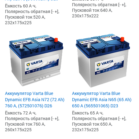
Полярность обратная [- +],
Ёмкость 60 А·ч,
Пусковой ток 640 А,
Полярность обратная [- +],
230x175x222
Пусковой ток 520 А,
232x175x225
Аккумулятор Varta Blue
Аккумулятор Varta Blue
Dynamic EFB Asia N72 (72 Ah)
Dynamic EFB Asia N65 (65 Ah)
760 А, (572501076) D26
650 А (565501065) D23
Ёмкость 72 А·ч,
Ёмкость 65 А·ч,
Полярность обратная [- +],
Полярность обратная [- +],
Пусковой ток 760 А,
Пусковой ток 650 А,
260x175x225
232x175x225