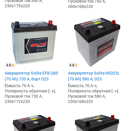
Пусковой ток 550 А,
Пусковой ток 750 А,
230x175x220
260x168x220
4.8
4.8
Аккумулятор Solite EFB Q85
Аккумулятор Solite 85D23L
(70 Ah) 730 А, борт D23
(70 Ah) 580 А, D23
Ёмкость 70 А·ч,
Ёмкость 70 А·ч,
Полярность обратная [- +],
Полярность обратная [- +],
Пусковой ток 730 А,
Пусковой ток 580 А,
230x172x220
230x168x220