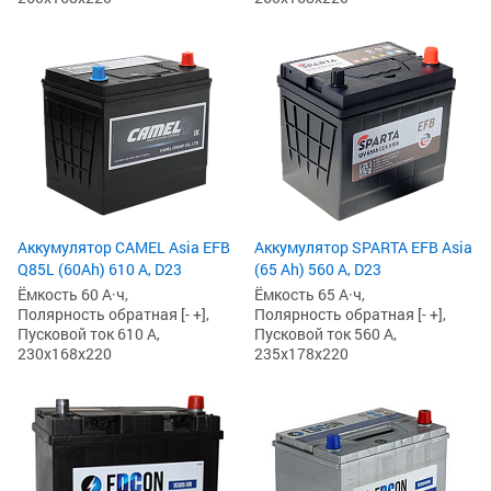
Аккумулятор CAMEL Asia EFB
Аккумулятор SPARTA EFB Asia
Q85L (60Ah) 610 А, D23
(65 Ah) 560 А, D23
Ёмкость 60 А·ч,
Ёмкость 65 А·ч,
Полярность обратная [- +],
Полярность обратная [- +],
Пусковой ток 610 А,
Пусковой ток 560 А,
230x168x220
235x178x220