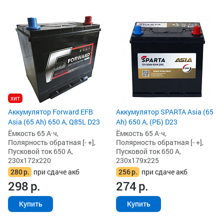
хит
Аккумулятор Forward EFB
Аккумулятор SPARTA Asia (65
Asia (65 Ah) 650 А, Q85L D23
Ah) 650 А, (РБ) D23
Ёмкость 65 А·ч,
Ёмкость 65 А·ч,
Полярность обратная [- +],
Полярность обратная [- +],
Пусковой ток 650 А,
Пусковой ток 650 А,
230x172x220
230x179x225
280
р.
при сдаче акб
256
р.
при сдаче акб
298
р.
274
р.
Купить
Купить