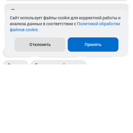
Telegram
Cайт использует файлы cookie для корректной работы и
анализа данных в соответствии с
Политикой обработки
файлов cookie
.
info@akkamulik.by
Отклонить
Принять
Доставка
Пункты выдачи
Магазины
Оплата
Безналичный расчет
Прием б/у акб
Информация
Отзывы
Контакты
© 2026. ООО «Аккамулик». 220056, Беларусь, г. Минск,
пр. Независимости, д.199.
УНП 192748524. Зарегистрирован в торговом реестре
№ 369712 от 01.03.2017