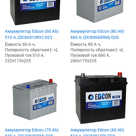
Аккумулятор Edcon (60 Ah)
Аккумулятор Edcon (80 Ah)
510 А, (DC60510RY) D23
660 А, (DC80660RM) D26
Ёмкость 60 А·ч,
Ёмкость 80 А·ч,
Полярность обратная [- +],
Полярность обратная [- +],
Пусковой ток 510 А,
Пусковой ток 660 А,
232x173x225
260x175x225
Аккумулятор Edcon (70 Ah)
Аккумулятор Edcon (60 Ah)
630 А, (DC70630RM) D26
510 А, (DC60510R) D23