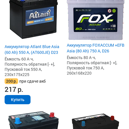
Аккумулятор FOXACCUM +EFB
Аккумулятор Atlant Blue Asia
Asia (80 Ah) 750 А, D26
(60 Ah) 550 А, (AT600JE) D23
Ёмкость 80 А·ч,
Ёмкость 60 А·ч,
Полярность обратная [- +],
Полярность обратная [- +],
Пусковой ток 750 А,
Пусковой ток 550 А,
260x168x220
230x175x225
200
р.
при сдаче акб
217
р.
Купить