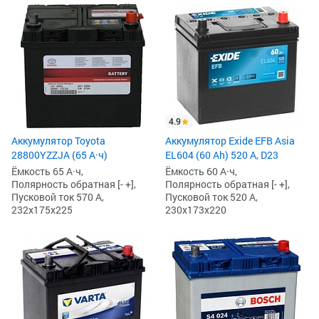
4.9
Аккумулятор Toyota
Аккумулятор Exide EFB Asia
28800YZZJA (65 А·ч)
EL604 (60 Ah) 520 А, D23
Ёмкость 65 А·ч,
Ёмкость 60 А·ч,
Полярность обратная [- +],
Полярность обратная [- +],
Пусковой ток 570 А,
Пусковой ток 520 А,
232x175x225
230x173x220