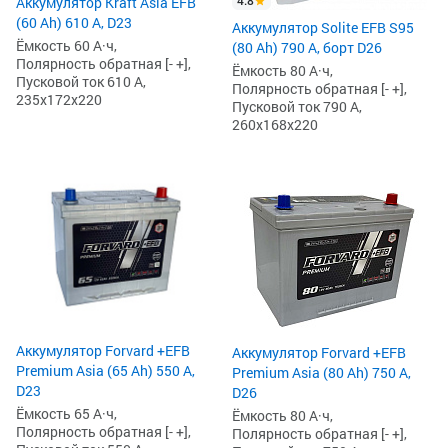
4.8
Аккумулятор Kraft Asia EFB
(60 Ah) 610 А, D23
Аккумулятор Solite EFB S95
Ёмкость 60 А·ч,
(80 Ah) 790 А, борт D26
Полярность обратная [- +],
Ёмкость 80 А·ч,
Пусковой ток 610 А,
Полярность обратная [- +],
235x172x220
Пусковой ток 790 А,
260x168x220
Аккумулятор Forvard +EFB
Аккумулятор Forvard +EFB
Premium Asia (65 Ah) 550 А,
Premium Asia (80 Ah) 750 А,
D23
D26
Ёмкость 65 А·ч,
Ёмкость 80 А·ч,
Полярность обратная [- +],
Полярность обратная [- +],