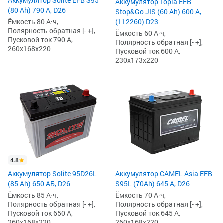
Аккумулятор Solite EFB S95
Аккумулятор Topla EFB
(80 Ah) 790 А, D26
Stop&Go JIS (60 Ah) 600 А,
Ёмкость 80 А·ч,
(112260) D23
Полярность обратная [- +],
Ёмкость 60 А·ч,
Пусковой ток 790 А,
Полярность обратная [- +],
260x168x220
Пусковой ток 600 А,
230x173x220
4.8
Аккумулятор Solite 95D26L
Аккумулятор CAMEL Asia EFB
(85 Ah) 650 АБ, D26
S95L (70Ah) 645 А, D26
Ёмкость 85 А·ч,
Ёмкость 70 А·ч,
Полярность обратная [- +],
Полярность обратная [- +],
Пусковой ток 650 А,
Пусковой ток 645 А,
260x168x220
260x168x220