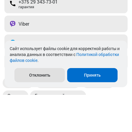
+375 29 343-73-01
гарантия
Viber
Telegram
Cайт использует файлы cookie для корректной работы и
анализа данных в соответствии с
Политикой обработки
файлов cookie
.
info@akkamulik.by
Отклонить
Принять
Доставка
Пункты выдачи
Магазины
Оплата
Безналичный расчет
Прием б/у акб
Информация
Отзывы
Контакты