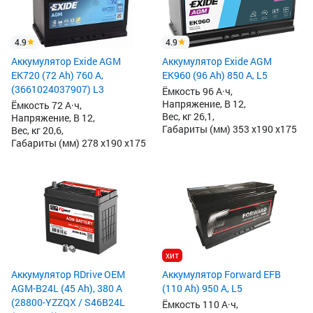
4.9
4.9
Аккумулятор Exide AGM
Аккумулятор Exide AGM
EK720 (72 Ah) 760 А,
EK960 (96 Ah) 850 А, L5
(3661024037907) L3
Ёмкость 96 А·ч,
Напряжение, В 12,
Ёмкость 72 А·ч,
Вес, кг 26,1,
Напряжение, В 12,
Габариты (мм) 353 x190 x175
Вес, кг 20,6,
Габариты (мм) 278 x190 x175
хит
Аккумулятор RDrive OEM
Аккумулятор Forward EFB
AGM-B24L (45 Ah), 380 А
(110 Ah) 950 А, L5
(28800-YZZQX / S46B24L
Ёмкость 110 А·ч,