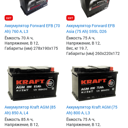
хит
хит
Аккумулятор Forward EFB (70
Аккумулятор Forward EFB
Ah) 760 А, L3
Asia (75 Ah) S95L D26
Ёмкость 70 А·ч,
Ёмкость 75 А·ч,
Напряжение, В 12,
Напряжение, В 12,
Габариты (мм) 278x190x175
Вес, кг 19.7,
Габариты (мм) 260x220x172
Аккумулятор Kraft AGM (85
Аккумулятор Kraft AGM (75
Ah) 850 А, L4
Ah) 800 А, L3
Ёмкость 85 А·ч,
Ёмкость 75 А·ч,
Напряжение, В 12,
Напряжение, В 12,