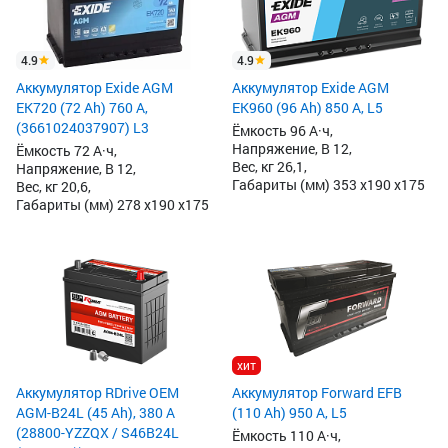
4.9
4.9
Аккумулятор Exide AGM
Аккумулятор Exide AGM
EK720 (72 Ah) 760 А,
EK960 (96 Ah) 850 А, L5
(3661024037907) L3
Ёмкость 96 А·ч,
Напряжение, В 12,
Ёмкость 72 А·ч,
Вес, кг 26,1,
Напряжение, В 12,
Габариты (мм) 353 x190 x175
Вес, кг 20,6,
Габариты (мм) 278 x190 x175
хит
Аккумулятор RDrive OEM
Аккумулятор Forward EFB
AGM-B24L (45 Ah), 380 А
(110 Ah) 950 А, L5
(28800-YZZQX / S46B24L
Ёмкость 110 А·ч,