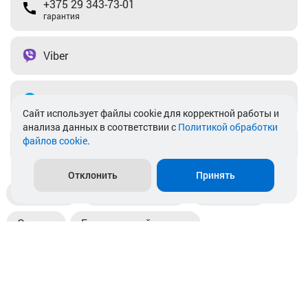
+375 29 343-73-01
гарантия
Viber
Telegram
Cайт использует файлы cookie для корректной работы и
анализа данных в соответствии с
Политикой обработки
файлов cookie
.
info@akkamulik.by
Отклонить
Принять
Доставка
Пункты выдачи
Магазины
Оплата
Безналичный расчет
Прием б/у акб
Информация
Отзывы
Контакты