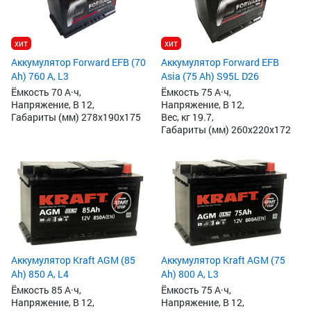
хит
хит
Аккумулятор Forward EFB (70
Аккумулятор Forward EFB
Ah) 760 А, L3
Asia (75 Ah) S95L D26
Ёмкость 70 А·ч,
Ёмкость 75 А·ч,
Напряжение, В 12,
Напряжение, В 12,
Габариты (мм) 278x190x175
Вес, кг 19.7,
Габариты (мм) 260x220x172
Аккумулятор Kraft AGM (85
Аккумулятор Kraft AGM (75
Ah) 850 А, L4
Ah) 800 А, L3
Ёмкость 85 А·ч,
Ёмкость 75 А·ч,
Напряжение, В 12,
Напряжение, В 12,