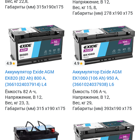
Вес, кг 22,8,
Напряжение, В 12,
Габариты (мм) 315x190x175
Вес, кг 15, 8,
Габариты (мм) 278 x190 x175
4.9
4.9
Аккумулятор Exide AGM
Аккумулятор Exide AGM
EK820 (82 Ah) 800 А,
EK1060 (106 Ah) 950 А,
(3661024037914) L4
(3661024037938) L6
Ёмкость 82 А·ч,
Ёмкость 106 А·ч,
Напряжение, В 12,
Напряжение, В 12,
Вес, кг 23, 3,
Вес, кг 29,
Габариты (мм) 315 x190 x175
Габариты (мм) 393x190 x175