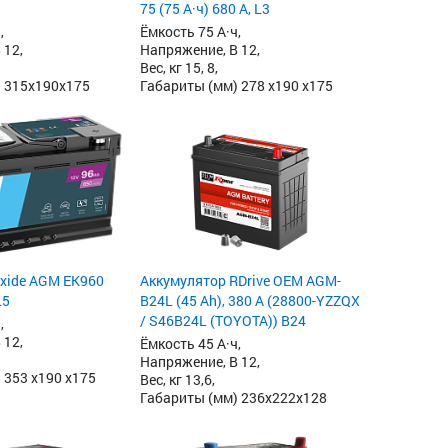
75 (75 А·ч) 680 А, L3
,
Ёмкость 75 А·ч,
 12,
Напряжение, В 12,
Вес, кг 15, 8,
 315x190x175
Габариты (мм) 278 x190 x175
xide AGM EK960
Аккумулятор RDrive OEM AGM-
L5
B24L (45 Ah), 380 А (28800-YZZQX
/ S46B24L (TOYOTA)) B24
,
 12,
Ёмкость 45 А·ч,
Напряжение, В 12,
 353 x190 x175
Вес, кг 13,6,
Габариты (мм) 236x222x128