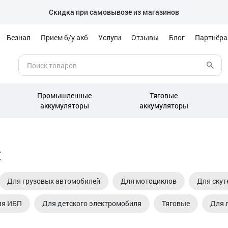
Скидка при самовывозе из магазинов
Безнал
Прием б/у акб
Услуги
Отзывы
Блог
Партнёр
Промышленные
Тяговые
аккумуляторы
аккумуляторы
х
Для грузовых автомобилей
Для мотоциклов
Для скут
ля ИБП
Для детского электромобиля
Тяговые
Для 