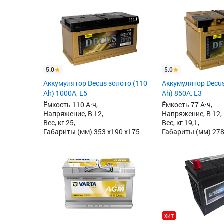
5.0
5.0
Аккумулятор Decus золото (110
Аккумулятор Decus
Ah) 1000A, L5
Ah) 850А, L3
Ёмкость 110 А·ч,
Ёмкость 77 А·ч,
Напряжение, В 12,
Напряжение, В 12,
Вес, кг 25,
Вес, кг 19,1,
Габариты (мм) 353 x190 x175
Габариты (мм) 27
хит