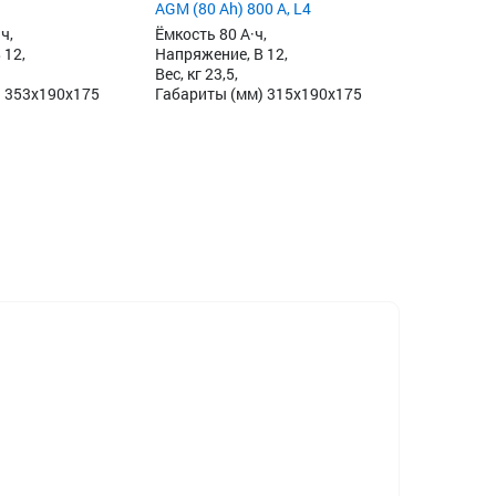
AGM (80 Ah) 800 А, L4
ч,
Ёмкость 80 А·ч,
 12,
Напряжение, В 12,
Вес, кг 23,5,
 353x190x175
Габариты (мм) 315x190x175