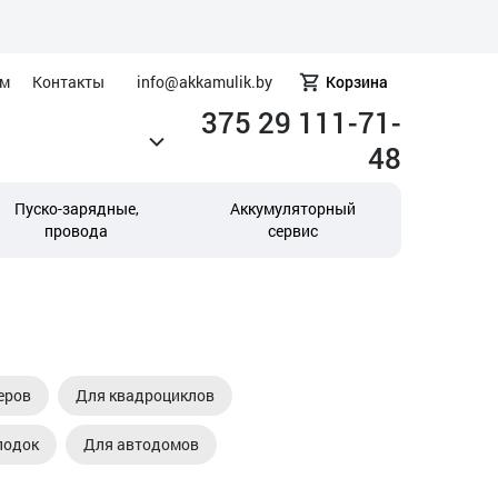
ам
Контакты
info@akkamulik.by
Корзина
375 29 111-71-
48
Пуско-зарядные,
Аккумуляторный
провода
сервис
еров
Для квадроциклов
лодок
Для автодомов