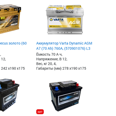
ecus золото (60
Аккумулятор Varta Dynamic AGM
A7 (70 Ah) 760A, (570901076) L3
,
Ёмкость 70 А·ч,
 12,
Напряжение, В 12,
Вес, кг 20, 4,
 242 x190 x175
Габариты (мм) 278 x190 x175
хит