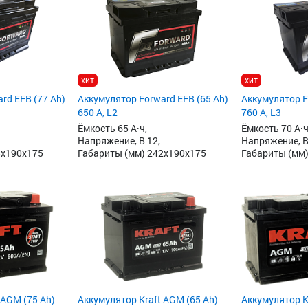
хит
хит
rd EFB (77 Ah)
Аккумулятор Forward EFB (65 Ah)
Аккумулятор F
650 А, L2
760 А, L3
Ёмкость 65 А·ч,
Ёмкость 70 А·ч
Напряжение, В 12,
Напряжение, В
8x190x175
Габариты (мм) 242x190x175
Габариты (мм)
 AGM (75 Ah)
Аккумулятор Kraft AGM (65 Ah)
Аккумулятор K