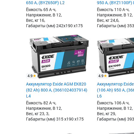
650 А, (BYZ650F) L2
950 А, (BYZ1100F) 
Ёмкость 65 А·ч,
Ёмкость 110 А·ч,
Напряжение, В 12,
Напряжение, В 12,
Вес, кг 16,
Вес, кг 24,6,
Габариты (мм) 242x190 x175
Габариты (мм) 35
4.9
4.9
Аккумулятор Exide AGM EK820
Аккумулятор Exid
(82 Ah) 800 А, (3661024037914)
(106 Ah) 950 А, (3
L4
L6
Ёмкость 82 А·ч,
Ёмкость 106 А·ч,
Напряжение, В 12,
Напряжение, В 12,
Вес, кг 23, 3,
Вес, кг 29,
Габариты (мм) 315 x190 x175
Габариты (мм) 39