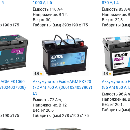
L5
1000 А, L6
870 А, L4
Ёмкость 110 А·ч,
Ёмкость 85 А·ч
Напряжение, В 12,
Напряжение, В
Вес, кг 30,
Вес, кг 22,8,
3x190 x175
Габариты (мм) 393x190 x175
Габариты (мм)
4.9
4.9
e AGM EK1060
Аккумулятор Exide AGM EK720
Аккумулятор E
661024037938)
(72 Ah) 760 А, (3661024037907)
(96 Ah) 850 А, 
L3
Ёмкость 96 А·ч
Напряжение, В
Ёмкость 72 А·ч,
Вес, кг 26,1,
Напряжение, В 12,
Габариты (мм)
Вес, кг 20,6,
3x190 x175
Габариты (мм) 278 x190 x175