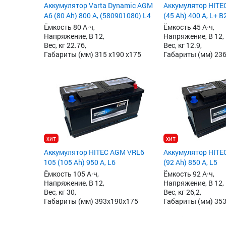
Аккумулятор Varta Dynamic AGM
Аккумулятор HITE
A6 (80 Ah) 800 А, (580901080) L4
(45 Ah) 400 А, L+ B
Ёмкость 80 А·ч,
Ёмкость 45 А·ч,
Напряжение, В 12,
Напряжение, В 12,
Вес, кг 22.76,
Вес, кг 12.9,
Габариты (мм) 315 x190 x175
Габариты (мм) 23
хит
хит
Аккумулятор HITEC AGM VRL6
Аккумулятор HITE
105 (105 Ah) 950 А, L6
(92 Ah) 850 А, L5
Ёмкость 105 А·ч,
Ёмкость 92 А·ч,
Напряжение, В 12,
Напряжение, В 12,
Вес, кг 30,
Вес, кг 26,2,
Габариты (мм) 393x190x175
Габариты (мм) 35