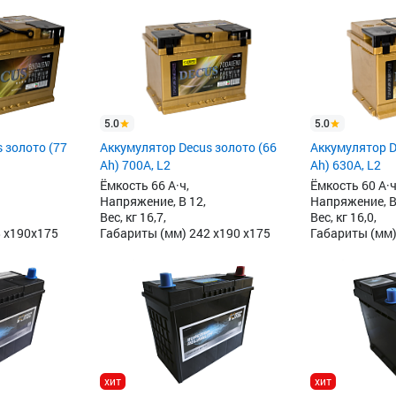
5.0
5.0
 золото (77
Аккумулятор Decus золото (66
Аккумулятор D
Ah) 700A, L2
Ah) 630A, L2
Ёмкость 66 А·ч,
Ёмкость 60 А·ч
Напряжение, В 12,
Напряжение, В
Вес, кг 16,7,
Вес, кг 16,0,
8 x190x175
Габариты (мм) 242 x190 x175
Габариты (мм)
хит
хит