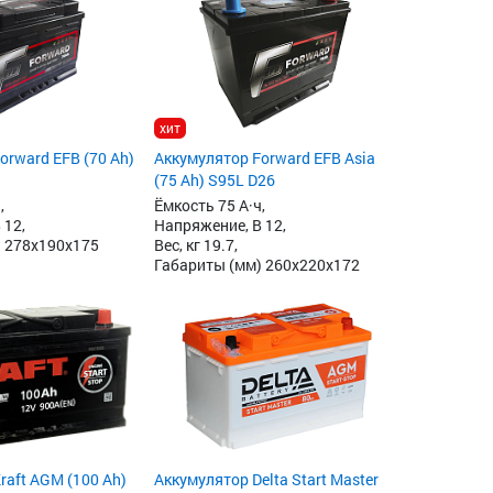
хит
orward EFB (70 Ah)
Аккумулятор Forward EFB Asia
(75 Ah) S95L D26
,
Ёмкость 75 А·ч,
 12,
Напряжение, В 12,
 278x190x175
Вес, кг 19.7,
Габариты (мм) 260x220x172
raft AGM (100 Ah)
Аккумулятор Delta Start Master