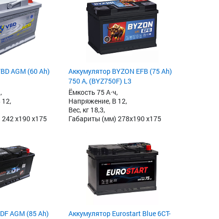
BD AGM (60 Ah)
Аккумулятор BYZON EFB (75 Ah)
750 А, (BYZ750F) L3
,
Ёмкость 75 А·ч,
 12,
Напряжение, В 12,
Вес, кг 18,3,
 242 x190 x175
Габариты (мм) 278x190 x175
DF AGM (85 Ah)
Аккумулятор Eurostart Blue 6CT-