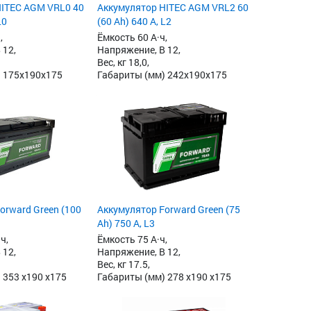
HITEC AGM VRL0 40
Аккумулятор HITEC AGM VRL2 60
L0
(60 Ah) 640 А, L2
,
Ёмкость 60 А·ч,
 12,
Напряжение, В 12,
Вес, кг 18,0,
 175x190x175
Габариты (мм) 242x190x175
orward Green (100
Аккумулятор Forward Green (75
Ah) 750 А, L3
ч,
Ёмкость 75 А·ч,
 12,
Напряжение, В 12,
Вес, кг 17.5,
 353 x190 x175
Габариты (мм) 278 x190 x175